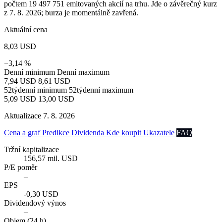
počtem 19 497 751 emitovaných akcií na trhu. Jde o závěrečný kurz
z 7. 8. 2026; burza je momentálně zavřená.
Aktuální cena
8,03 USD
−3,14 %
Denní minimum
Denní maximum
7,94 USD
8,61 USD
52týdenní minimum
52týdenní maximum
5,09 USD
13,00 USD
Aktualizace 7. 8. 2026
Cena a graf
Predikce
Dividenda
Kde koupit
Ukazatele
FAQ
Tržní kapitalizace
156,57 mil. USD
P/E poměr
–
EPS
-0,30 USD
Dividendový výnos
–
Objem (24 h)