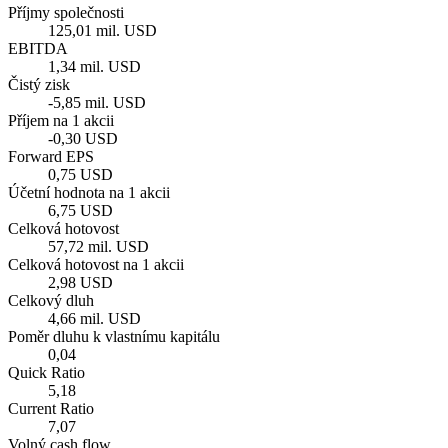
Příjmy společnosti
125,01 mil. USD
EBITDA
1,34 mil. USD
Čistý zisk
-5,85 mil. USD
Příjem na 1 akcii
-0,30 USD
Forward EPS
0,75 USD
Účetní hodnota na 1 akcii
6,75 USD
Celková hotovost
57,72 mil. USD
Celková hotovost na 1 akcii
2,98 USD
Celkový dluh
4,66 mil. USD
Poměr dluhu k vlastnímu kapitálu
0,04
Quick Ratio
5,18
Current Ratio
7,07
Volný cash flow