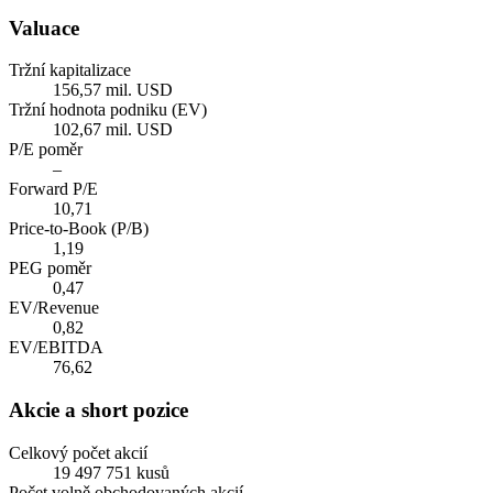
Valuace
Tržní kapitalizace
156,57 mil. USD
Tržní hodnota podniku (EV)
102,67 mil. USD
P/E poměr
–
Forward P/E
10,71
Price-to-Book (P/B)
1,19
PEG poměr
0,47
EV/Revenue
0,82
EV/EBITDA
76,62
Akcie a short pozice
Celkový počet akcií
19 497 751 kusů
Počet volně obchodovaných akcií