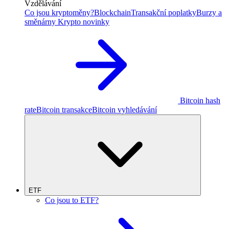
Vzdělávání
Co jsou kryptoměny?
Blockchain
Transakční poplatky
Burzy a
směnárny
Krypto novinky
Bitcoin hash
rate
Bitcoin transakce
Bitcoin vyhledávání
ETF
Co jsou to ETF?