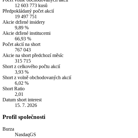
12 603 773 kusů
Předpokládaný počet akcií
19 497 751
Akcie držené insidery
9,89 %
Akcie držené institucemi
66,93 %
Počet akcií na short
767 043
Akcie na short předchozí měsíc
315 715
Short z celkového počtu akcií
3,93 %
Short z volně obchodovaných akcií
6,02 %
Short Ratio
2,01
Datum short interest
15. 7. 2026
Profil společnosti
Burza
NasdaqGS