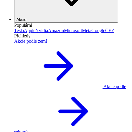
Akcie
Populární
Tesla
Apple
Nvidia
Amazon
Microsoft
Meta
Google
ČEZ
Přehledy
Akcie podle zemí
Akcie podle
sektorů