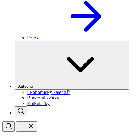
Forex
Užitečné
Ekonomický kalendář
Burzovní svátky
Kalkulačky