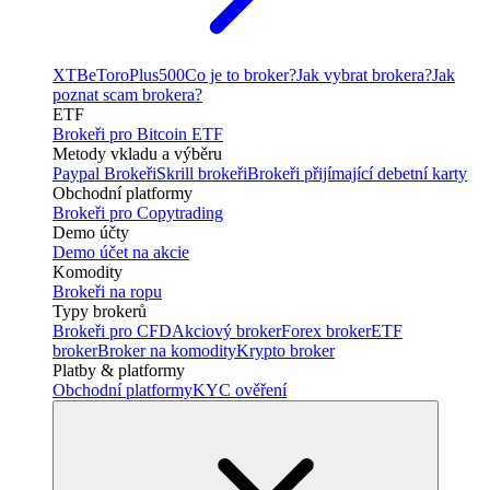
XTB
eToro
Plus500
Co je to broker?
Jak vybrat brokera?
Jak
poznat scam brokera?
ETF
Brokeři pro Bitcoin ETF
Metody vkladu a výběru
Paypal Brokeři
Skrill brokeři
Brokeři přijímající debetní karty
Obchodní platformy
Brokeři pro Copytrading
Demo účty
Demo účet na akcie
Komodity
Brokeři na ropu
Typy brokerů
Brokeři pro CFD
Akciový broker
Forex broker
ETF
broker
Broker na komodity
Krypto broker
Platby & platformy
Obchodní platformy
KYC ověření