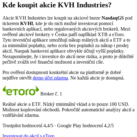
Kde koupit akcie KVH Industries?
Akcie KVH Industries lze koupit na akciové burze
NasdaqGS
pod
tickerem
KVHI
, kde je do nich možné investovat pomocí
bankovních aplikací, nebo regulovaných akciových brokerů. Mezi
ověřené akciové brokery v Česku patří například XTB a eToro.
Tyto investiční aplikace umožňují nákup reálných akcií a ETF a to
za minimální poplatky, nebo zcela bez poplatků za nákup i prodej
akcií. Naopak bankovní aplikace obvykle účtují vyšší poplatky.
Nezapomínejte, že i investice do akcií nese rizika, a proto je důležité
pečlivě zvážit své finanční možnosti a investiční cíle.
Pro ověření dostupnosti konkrétní akcie na platformě je dobré
nejdříve otevřít
demo účet zdarma
. Ne každá akcie je dostupná.
Broker č. 1
Reálné akcie a ETF. Nízký minimální vklad a to pouze 100 USD.
Možnost kopírování obchodů. Pokročilé automatické analýzy akcií a
vzdělávání zdarma.
Trustpilot hodnocení 4,4/5 · Google Play hodnocení 4,2/5
Investovat do akcií s eToro