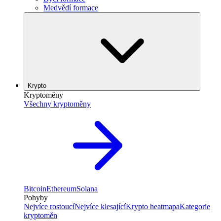
Medvědí formace
Krypto
Kryptoměny
Všechny kryptoměny
Bitcoin
Ethereum
Solana
Pohyby
Nejvíce rostoucí
Nejvíce klesající
Krypto heatmapa
Kategorie
kryptoměn