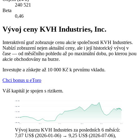
240 521
Beta
0,46
Vývoj ceny KVH Industries, Inc.
Interaktivní graf zobrazuje cenu akcie společnosti KVH Industries.
Nabízí zobrazení nejen aktuální ceny, ale i její historický vývoj v
čase — od měsíčního pohledu až po maximální dobu, po kterou jsou
akcie obchodovány na burze.
Investujte a získejte až 10 000 Kč k prvnímu vkladu.
Chci bonus u eToro
Váš kapitál je spojen s rizikem.
11,96 US$
10,36 US$
9,25 US$
8,76 US$
7,15 US$
5,55 US$
6. 1.
10. 2.
17. 3.
24. 4.
29. 5.
6. 7.
Vývoj kurzu KVH Industries za posledních 6 měsíců:
7,07 US$ (2026-01-06) → 9,25 US$ (2026-07-06),