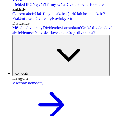
Přehled IPO
Největší firmy světa
Dividendoví aristokraté
Základy
Co jsou akcie?
Jak funguje akciový trh?
Jak koupit akcie?
Frakční akcie
Dividendy
Novinky z trhu
Dividendy
Měsíční dividendy
Dividendoví aristokraté
České dividendové
akcie
Německé dividendové akcie
Co je dividenda?
Komodity
Kategorie
Všechny komodity