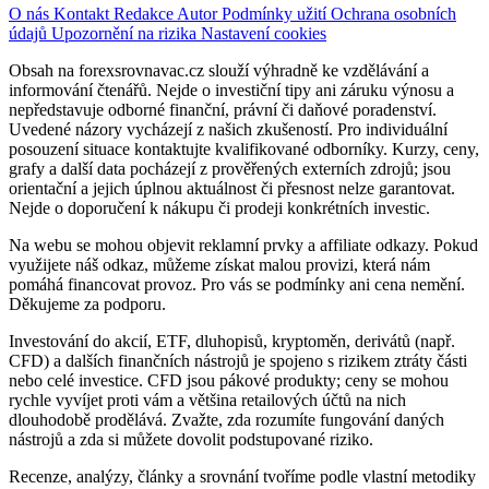
O nás
Kontakt
Redakce
Autor
Podmínky užití
Ochrana osobních
údajů
Upozornění na rizika
Nastavení cookies
Obsah na forexsrovnavac.cz slouží výhradně ke vzdělávání a
informování čtenářů. Nejde o investiční tipy ani záruku výnosu a
nepředstavuje odborné finanční, právní či daňové poradenství.
Uvedené názory vycházejí z našich zkušeností. Pro individuální
posouzení situace kontaktujte kvalifikované odborníky. Kurzy, ceny,
grafy a další data pocházejí z prověřených externích zdrojů; jsou
orientační a jejich úplnou aktuálnost či přesnost nelze garantovat.
Nejde o doporučení k nákupu či prodeji konkrétních investic.
Na webu se mohou objevit reklamní prvky a affiliate odkazy. Pokud
využijete náš odkaz, můžeme získat malou provizi, která nám
pomáhá financovat provoz. Pro vás se podmínky ani cena nemění.
Děkujeme za podporu.
Investování do akcií, ETF, dluhopisů, kryptoměn, derivátů (např.
CFD) a dalších finančních nástrojů je spojeno s rizikem ztráty části
nebo celé investice. CFD jsou pákové produkty; ceny se mohou
rychle vyvíjet proti vám a většina retailových účtů na nich
dlouhodobě prodělává. Zvažte, zda rozumíte fungování daných
nástrojů a zda si můžete dovolit podstupované riziko.
Recenze, analýzy, články a srovnání tvoříme podle vlastní metodiky