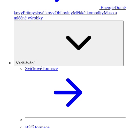
Energie
Drahé
kovy
Průmyslové kovy
Obiloviny
Měkké komodity
Maso a
mléčné výrobky
Vzdělávání
Svíčkové formace
Býčí formace