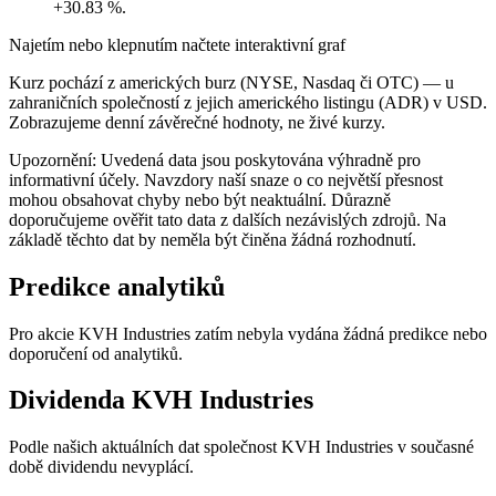
+30.83 %.
Najetím nebo klepnutím načtete interaktivní graf
Kurz pochází z amerických burz (NYSE, Nasdaq či OTC) — u
zahraničních společností z jejich amerického listingu (ADR) v USD.
Zobrazujeme denní závěrečné hodnoty, ne živé kurzy.
Upozornění: Uvedená data jsou poskytována výhradně pro
informativní účely. Navzdory naší snaze o co největší přesnost
mohou obsahovat chyby nebo být neaktuální. Důrazně
doporučujeme ověřit tato data z dalších nezávislých zdrojů. Na
základě těchto dat by neměla být činěna žádná rozhodnutí.
Predikce analytiků
Pro akcie KVH Industries zatím nebyla vydána žádná predikce nebo
doporučení od analytiků.
Dividenda KVH Industries
Podle našich aktuálních dat společnost KVH Industries v současné
době dividendu nevyplácí.