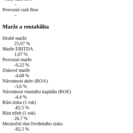
–
Provozní cash flow
–
Marže a rentabilita
Hrubé marže
25,07 %
Marže EBITDA
1,07 %
Provozní marže
-0,22 %
Ziskové marže
-4,68 %
Návratnost aktiv (ROA)
-3,6 %
Návratnost vlastního kapitálu (ROE)
-4,4 %
Růst zisku (1 rok)
-82,5 %
Růst tržeb (1 rok)
26,7 %
Meziroční růst čtvrtletního zisku
-82,5 %