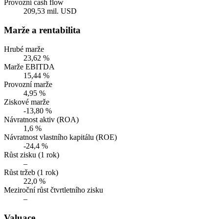
Provozní cash flow
209,53 mil. USD
Marže a rentabilita
Hrubé marže
23,62 %
Marže EBITDA
15,44 %
Provozní marže
4,95 %
Ziskové marže
-13,80 %
Návratnost aktiv (ROA)
1,6 %
Návratnost vlastního kapitálu (ROE)
-24,4 %
Růst zisku (1 rok)
–
Růst tržeb (1 rok)
22,0 %
Meziroční růst čtvrtletního zisku
–
Valuace