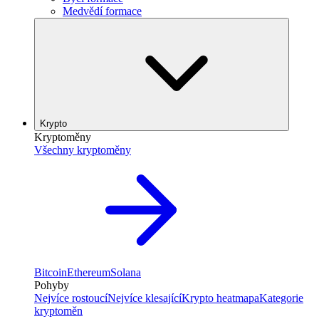
Medvědí formace
Krypto
Kryptoměny
Všechny kryptoměny
Bitcoin
Ethereum
Solana
Pohyby
Nejvíce rostoucí
Nejvíce klesající
Krypto heatmapa
Kategorie
kryptoměn