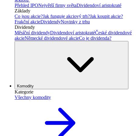
Přehled IPO
Největší firmy světa
Dividendoví aristokraté
Základy
Co jsou akcie?
Jak funguje akciový trh?
Jak koupit akcie?
Frakční akcie
Dividendy
Novinky z trhu
Dividendy
Měsíční dividendy
Dividendoví aristokraté
České dividendové
akcie
Německé dividendové akcie
Co je dividenda?
Komodity
Kategorie
Všechny komodity