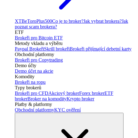
XTB
eToro
Plus500
Co je to broker?
Jak vybrat brokera?
Jak
poznat scam brokera?
ETF
Brokeři pro Bitcoin ETF
Metody vkladu a výběru
Paypal Brokeři
Skrill brokeři
Brokeři přijímající debetní karty
Obchodní platformy
Brokeři pro Copytrading
Demo účty
Demo účet na akcie
Komodity
Brokeři na ropu
Typy brokerů
Brokeři pro CFD
Akciový broker
Forex broker
ETF
broker
Broker na komodity
Krypto broker
Platby & platformy
Obchodní platformy
KYC ověření