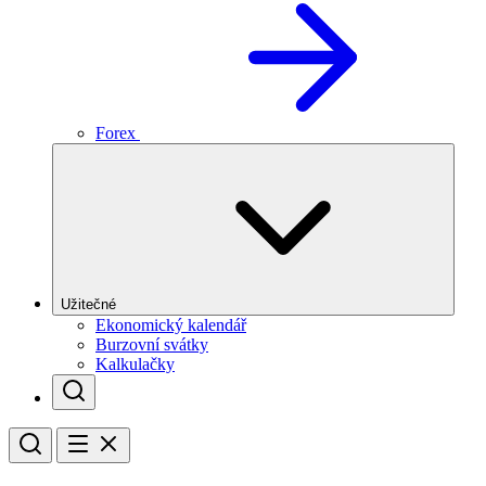
Forex
Užitečné
Ekonomický kalendář
Burzovní svátky
Kalkulačky