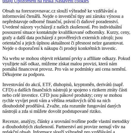
údajů
Upozornění na rizika
Nastavení cookies
Obsah na forexsrovnavac.cz slouží výhradně ke vzdělávání a
informování čtenářů. Nejde o investiční tipy ani záruku výnosu a
nepředstavuje odborné finanční, právní či daňové poradenství.
Uvedené názory vycházejí z našich zkušeností. Pro individuální
posouzení situace kontaktujte kvalifikované odborníky. Kurzy, ceny,
grafy a další data pocházejí z prověřených externích zdrojů; jsou
orientační a jejich úplnou aktuálnost či přesnost nelze garantovat.
Nejde o doporučení k nákupu či prodeji konkrétních investic.
Na webu se mohou objevit reklamní prvky a affiliate odkazy. Pokud
využijete náš odkaz, můžeme získat malou provizi, která nám
pomáhá financovat provoz. Pro vás se podmínky ani cena nemění.
Děkujeme za podporu.
Investování do akcií, ETF, dluhopisů, kryptoměn, derivátů (např.
CFD) a dalších finančních nástrojů je spojeno s rizikem ztráty části
nebo celé investice. CFD jsou pákové produkty; ceny se mohou
rychle vyvíjet proti vám a většina retailových účtů na nich
dlouhodobě prodělává. Zvažte, zda rozumíte fungování daných
nástrojů a zda si můžete dovolit podstupované riziko.
Recenze, analýzy, články a srovnání tvoříme podle vlastní metodiky
a dlouhodobých zkušeností. Partnerství ani provize nemají vliv na
redakční obsah. Informace slouží výhradně pro vzdělávání a