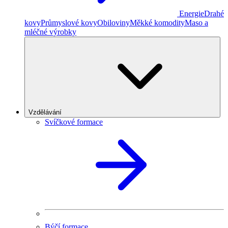
Energie
Drahé
kovy
Průmyslové kovy
Obiloviny
Měkké komodity
Maso a
mléčné výrobky
Vzdělávání
Svíčkové formace
Býčí formace