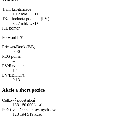
Tržní kapitalizace
1,12 mld. USD
Tržní hodnota podniku (EV)
3,27 mld. USD
P/E poměr
–
Forward P/E
–
Price-to-Book (P/B)
0,90
PEG poměr
–
EV/Revenue
1,41
EV/EBITDA
9,13
Akcie a short pozice
Celkový počet akcií
138 160 000 kusů
Počet volně obchodovaných akcií
128 194 519 kusů