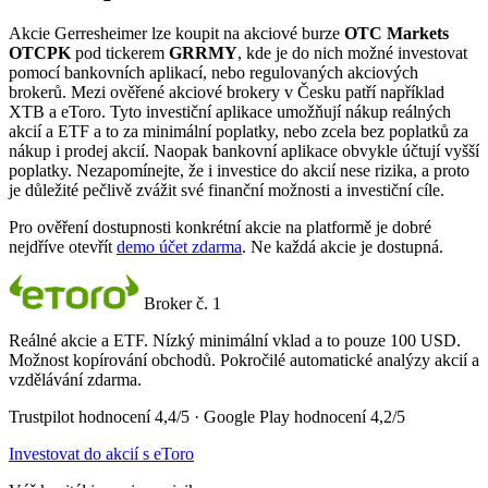
Akcie Gerresheimer lze koupit na akciové burze
OTC Markets
OTCPK
pod tickerem
GRRMY
, kde je do nich možné investovat
pomocí bankovních aplikací, nebo regulovaných akciových
brokerů. Mezi ověřené akciové brokery v Česku patří například
XTB a eToro. Tyto investiční aplikace umožňují nákup reálných
akcií a ETF a to za minimální poplatky, nebo zcela bez poplatků za
nákup i prodej akcií. Naopak bankovní aplikace obvykle účtují vyšší
poplatky. Nezapomínejte, že i investice do akcií nese rizika, a proto
je důležité pečlivě zvážit své finanční možnosti a investiční cíle.
Pro ověření dostupnosti konkrétní akcie na platformě je dobré
nejdříve otevřít
demo účet zdarma
. Ne každá akcie je dostupná.
Broker č. 1
Reálné akcie a ETF. Nízký minimální vklad a to pouze 100 USD.
Možnost kopírování obchodů. Pokročilé automatické analýzy akcií a
vzdělávání zdarma.
Trustpilot hodnocení 4,4/5 · Google Play hodnocení 4,2/5
Investovat do akcií s eToro