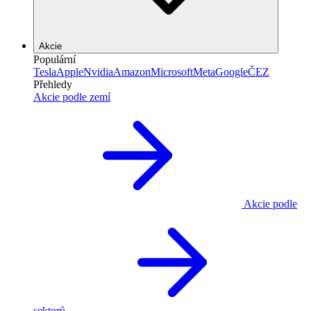
Akcie
Populární
Tesla
Apple
Nvidia
Amazon
Microsoft
Meta
Google
ČEZ
Přehledy
Akcie podle zemí
Akcie podle
sektorů