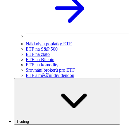
Náklady a poplatky ETF
ETF na S&P 500
ETF na zlato
ETF na Bitcoin
ETF na komodity
Srovnání brokerů pro ETF
ETF s měsíční dividendou
Trading