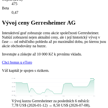
475
Beta
0,47
Vývoj ceny Gerresheimer AG
Interaktivní graf zobrazuje cenu akcie společnosti Gerresheimer.
Nabízí zobrazení nejen aktuální ceny, ale i její historický vývoj v
čase — od měsíčního pohledu až po maximální dobu, po kterou jsou
akcie obchodovány na burze.
Investujte a získejte až 10 000 Kč k prvnímu vkladu.
Chci bonus u eToro
Váš kapitál je spojen s rizikem.
8,77 US$
8,50 US$
7,79 US$
6,82 US$
5,85 US$
4,87 US$
12. 1.
17. 2.
23. 3.
30. 4.
4. 6.
8. 7.
Vývoj kurzu Gerresheimer za posledních 6 měsíců:
7,78 US$ (2026-01-12) → 8,50 US$ (2026-07-08),