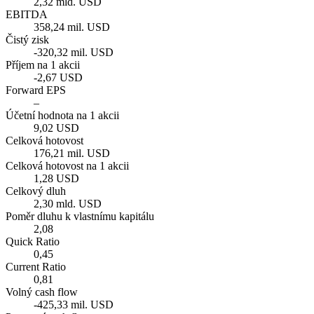
2,32 mld. USD
EBITDA
358,24 mil. USD
Čistý zisk
-320,32 mil. USD
Příjem na 1 akcii
-2,67 USD
Forward EPS
–
Účetní hodnota na 1 akcii
9,02 USD
Celková hotovost
176,21 mil. USD
Celková hotovost na 1 akcii
1,28 USD
Celkový dluh
2,30 mld. USD
Poměr dluhu k vlastnímu kapitálu
2,08
Quick Ratio
0,45
Current Ratio
0,81
Volný cash flow
-425,33 mil. USD