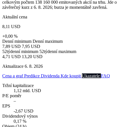
celkovým počtem 138 160 000 emitovaných akcií na trhu. Jde o
závěrečný kurz z 6. 8. 2026; burza je momentálně zavřená.
Aktuální cena
8,11 USD
+0,00 %
Denní minimum
Denní maximum
7,89 USD
7,95 USD
52týdenní minimum
52týdenní maximum
4,71 USD
13,20 USD
Aktualizace 6. 8. 2026
Cena a graf
Predikce
Dividenda
Kde koupit
Ukazatele
FAQ
Tržní kapitalizace
1,12 mld. USD
P/E poměr
–
EPS
-2,67 USD
Dividendový výnos
0,17 %
Objem (24 h)