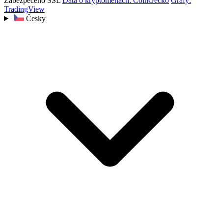
Zabezpečeno SSL
Data o kryptoměnách: CoinGecko
Grafy:
TradingView
Česky