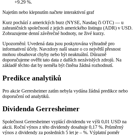
+9.29 %.
Najetím nebo klepnutím načtete interaktivní graf
Kurz pochází z amerických burz (NYSE, Nasdaq či OTC) — u
zahraničních společností z jejich amerického listingu (ADR) v USD.
Zobrazujeme denní závěrečné hodnoty, ne živé kurzy.
Upozornění: Uvedená data jsou poskytována výhradně pro
informativní účely. Navzdory naší snaze o co největší přesnost
mohou obsahovat chyby nebo být neaktuální. Důrazně
doporučujeme ověřit tato data z dalších nezávislých zdrojů. Na
základě těchto dat by neměla být činěna žádná rozhodnutí.
Predikce analytiků
Pro akcie Gerresheimer zatím nebyla vydána žádná predikce nebo
doporučení od analytiků.
Dividenda Gerresheimer
Společnost Gerresheimer vyplácí dividendu ve výši 0,01 USD na
akcii. Roční výnos z této dividendy dosahuje 0,17 %. Průměrný
výnos z dividendy za posledních 5 let je – %. Výplatní poměr