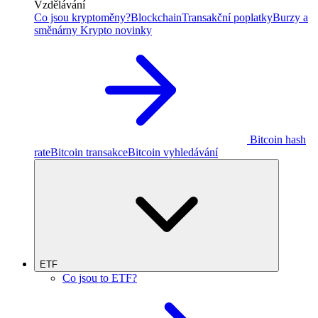
Vzdělávání
Co jsou kryptoměny?
Blockchain
Transakční poplatky
Burzy a
směnárny
Krypto novinky
Bitcoin hash
rate
Bitcoin transakce
Bitcoin vyhledávání
ETF
Co jsou to ETF?