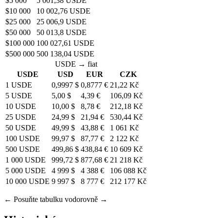
$5 000
5 001,38 USDE
$10 000
10 002,76 USDE
$25 000
25 006,9 USDE
$50 000
50 013,8 USDE
$100 000
100 027,61 USDE
$500 000
500 138,04 USDE
USDE → fiat
USDE
USD
EUR
CZK
1 USDE
0,9997 $
0,8777 €
21,22 Kč
5 USDE
5,00 $
4,39 €
106,09 Kč
10 USDE
10,00 $
8,78 €
212,18 Kč
25 USDE
24,99 $
21,94 €
530,44 Kč
50 USDE
49,99 $
43,88 €
1 061 Kč
100 USDE
99,97 $
87,77 €
2 122 Kč
500 USDE
499,86 $
438,84 €
10 609 Kč
1 000 USDE
999,72 $
877,68 €
21 218 Kč
5 000 USDE
4 999 $
4 388 €
106 088 Kč
10 000 USDE
9 997 $
8 777 €
212 177 Kč
← Posuňte tabulku vodorovně →