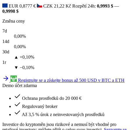
EUR
0,8777 €
CZK
21,22 Kč
Rozpětí 24h:
0,9993 $
—
0,9998 $
Změna ceny
7d
0,00%
14d
0,00%
30d
▲ +0,10%
1r
▼ −0,10%
Registrujte se a získejte bonus až 500 USD v BTC a ETH
Demo účet zdarma
Ochrana prostředků do 20 000 €
Regulovaný broker
Až 3,5 % úrok z neinvestovaných prostředků
Investice do kryptoměn jsou rizikové a nemusí být vhodné pro
retailové investory; můžete přijít o celou svou investici.
Seznamte se