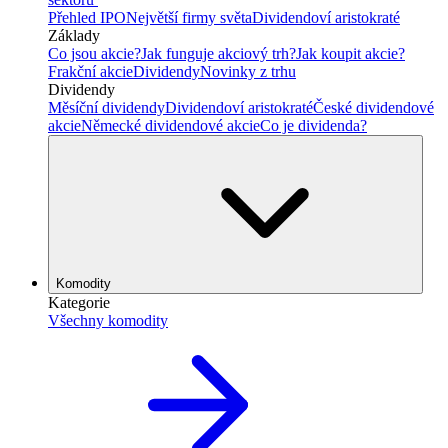
Přehled IPO
Největší firmy světa
Dividendoví aristokraté
Základy
Co jsou akcie?
Jak funguje akciový trh?
Jak koupit akcie?
Frakční akcie
Dividendy
Novinky z trhu
Dividendy
Měsíční dividendy
Dividendoví aristokraté
České dividendové
akcie
Německé dividendové akcie
Co je dividenda?
Komodity
Kategorie
Všechny komodity