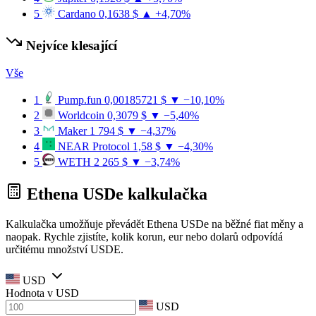
5
Cardano
0,1638 $
▲ +4,70%
Nejvíce klesající
Vše
1
Pump.fun
0,00185721 $
▼ −10,10%
2
Worldcoin
0,3079 $
▼ −5,40%
3
Maker
1 794 $
▼ −4,37%
4
NEAR Protocol
1,58 $
▼ −4,30%
5
WETH
2 265 $
▼ −3,74%
Ethena USDe kalkulačka
Kalkulačka umožňuje převádět Ethena USDe na běžné fiat měny a
naopak. Rychle zjistíte, kolik korun, eur nebo dolarů odpovídá
určitému množství USDE.
USD
Hodnota v
USD
USD