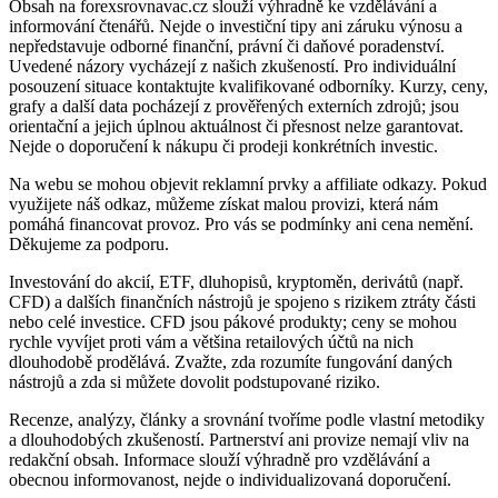
Obsah na forexsrovnavac.cz slouží výhradně ke vzdělávání a
informování čtenářů. Nejde o investiční tipy ani záruku výnosu a
nepředstavuje odborné finanční, právní či daňové poradenství.
Uvedené názory vycházejí z našich zkušeností. Pro individuální
posouzení situace kontaktujte kvalifikované odborníky. Kurzy, ceny,
grafy a další data pocházejí z prověřených externích zdrojů; jsou
orientační a jejich úplnou aktuálnost či přesnost nelze garantovat.
Nejde o doporučení k nákupu či prodeji konkrétních investic.
Na webu se mohou objevit reklamní prvky a affiliate odkazy. Pokud
využijete náš odkaz, můžeme získat malou provizi, která nám
pomáhá financovat provoz. Pro vás se podmínky ani cena nemění.
Děkujeme za podporu.
Investování do akcií, ETF, dluhopisů, kryptoměn, derivátů (např.
CFD) a dalších finančních nástrojů je spojeno s rizikem ztráty části
nebo celé investice. CFD jsou pákové produkty; ceny se mohou
rychle vyvíjet proti vám a většina retailových účtů na nich
dlouhodobě prodělává. Zvažte, zda rozumíte fungování daných
nástrojů a zda si můžete dovolit podstupované riziko.
Recenze, analýzy, články a srovnání tvoříme podle vlastní metodiky
a dlouhodobých zkušeností. Partnerství ani provize nemají vliv na
redakční obsah. Informace slouží výhradně pro vzdělávání a
obecnou informovanost, nejde o individualizovaná doporučení.