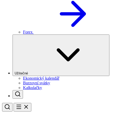
Forex
Užitečné
Ekonomický kalendář
Burzovní svátky
Kalkulačky