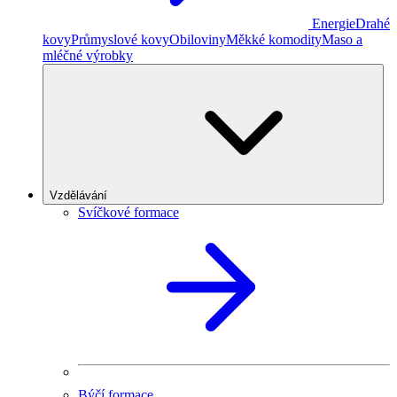
Energie
Drahé
kovy
Průmyslové kovy
Obiloviny
Měkké komodity
Maso a
mléčné výrobky
Vzdělávání
Svíčkové formace
Býčí formace