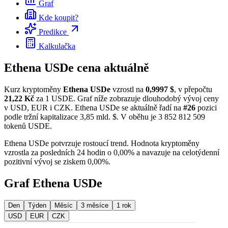
Graf
Kde koupit?
Predikce
Kalkulačka
Ethena USDe cena aktuálně
Kurz kryptoměny
Ethena USDe
vzrostl na
0,9997 $
, v přepočtu
21,22 Kč
za 1 USDE. Graf níže zobrazuje dlouhodobý vývoj ceny
v USD, EUR i CZK. Ethena USDe se aktuálně řadí na
#26
pozici
podle tržní kapitalizace 3,85 mld. $. V oběhu je 3 852 812 509
tokenů USDE.
Ethena USDe potvrzuje rostoucí trend. Hodnota kryptoměny
vzrostla za posledních 24 hodin o 0,00% a navazuje na celotýdenní
pozitivní vývoj se ziskem 0,00%.
Graf Ethena USDe
Den
Týden
Měsíc
3 měsíce
1 rok
USD
EUR
CZK