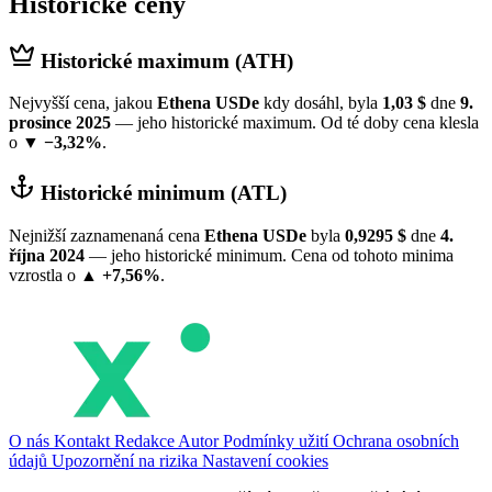
Historické ceny
Historické maximum (ATH)
Nejvyšší cena, jakou
Ethena USDe
kdy dosáhl, byla
1,03 $
dne
9.
prosince 2025
— jeho historické maximum. Od té doby cena klesla
o
▼ −3,32%
.
Historické minimum (ATL)
Nejnižší zaznamenaná cena
Ethena USDe
byla
0,9295 $
dne
4.
října 2024
— jeho historické minimum. Cena od tohoto minima
vzrostla o
▲ +7,56%
.
O nás
Kontakt
Redakce
Autor
Podmínky užití
Ochrana osobních
údajů
Upozornění na rizika
Nastavení cookies