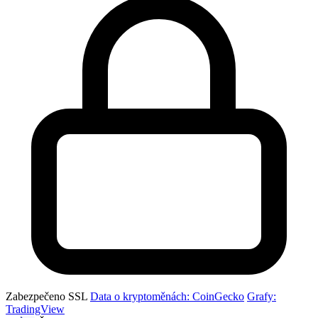
Zabezpečeno SSL
Data o kryptoměnách: CoinGecko
Grafy:
TradingView