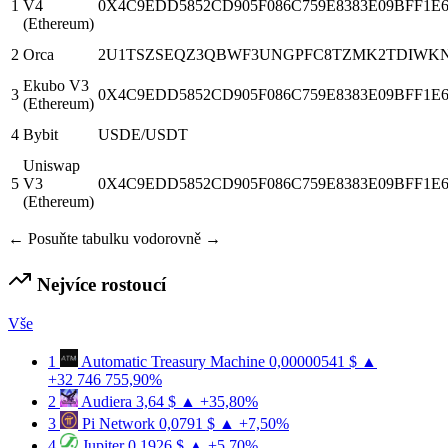
1
V4
0X4C9EDD5852CD905F086C759E8383E09BFF1E
(Ethereum)
2
Orca
2U1TSZSEQZ3QBWF3UNGPFC8TZMK2TDIWK
Ekubo V3
3
0X4C9EDD5852CD905F086C759E8383E09BFF1E
(Ethereum)
4
Bybit
USDE/USDT
Uniswap
5
V3
0X4C9EDD5852CD905F086C759E8383E09BFF1E
(Ethereum)
← Posuňte tabulku vodorovně →
Nejvíce rostoucí
Vše
1
Automatic Treasury Machine
0,00000541 $
▲
+32 746 755,90%
2
Audiera
3,64 $
▲ +35,80%
3
Pi Network
0,0791 $
▲ +7,50%
4
Jupiter
0,1926 $
▲ +5,70%