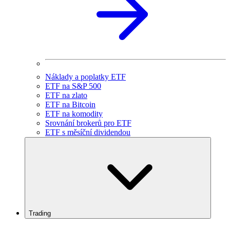
Náklady a poplatky ETF
ETF na S&P 500
ETF na zlato
ETF na Bitcoin
ETF na komodity
Srovnání brokerů pro ETF
ETF s měsíční dividendou
Trading