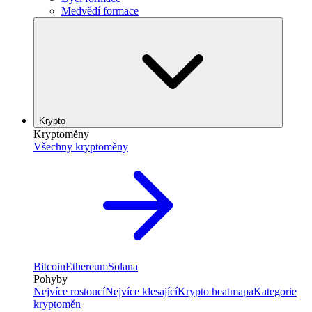
Medvědí formace
Krypto
Kryptoměny
Všechny kryptoměny
Bitcoin
Ethereum
Solana
Pohyby
Nejvíce rostoucí
Nejvíce klesající
Krypto heatmapa
Kategorie
kryptoměn