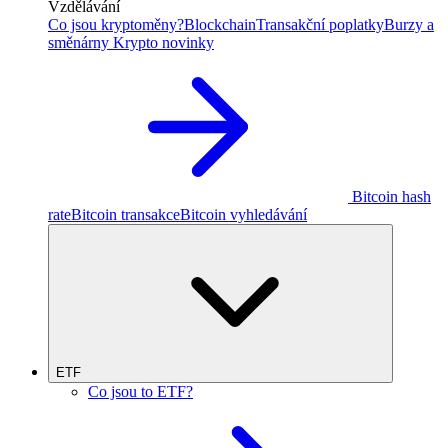
Vzdělávání
Co jsou kryptoměny?
Blockchain
Transakční poplatky
Burzy a
směnárny
Krypto novinky
Bitcoin hash
rate
Bitcoin transakce
Bitcoin vyhledávání
ETF
Co jsou to ETF?