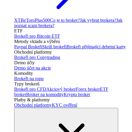
XTB
eToro
Plus500
Co je to broker?
Jak vybrat brokera?
Jak
poznat scam brokera?
ETF
Brokeři pro Bitcoin ETF
Metody vkladu a výběru
Paypal Brokeři
Skrill brokeři
Brokeři přijímající debetní karty
Obchodní platformy
Brokeři pro Copytrading
Demo účty
Demo účet na akcie
Komodity
Brokeři na ropu
Typy brokerů
Brokeři pro CFD
Akciový broker
Forex broker
ETF
broker
Broker na komodity
Krypto broker
Platby & platformy
Obchodní platformy
KYC ověření