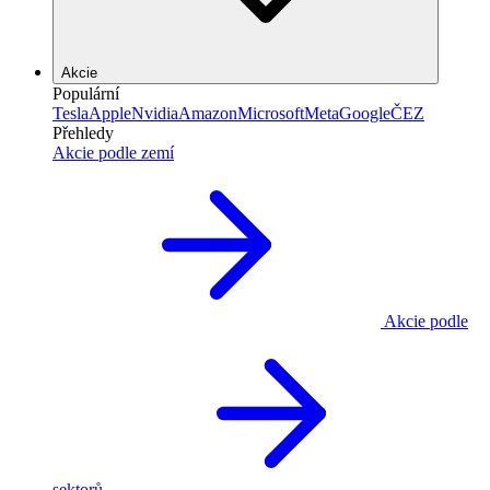
Akcie
Populární
Tesla
Apple
Nvidia
Amazon
Microsoft
Meta
Google
ČEZ
Přehledy
Akcie podle zemí
Akcie podle
sektorů