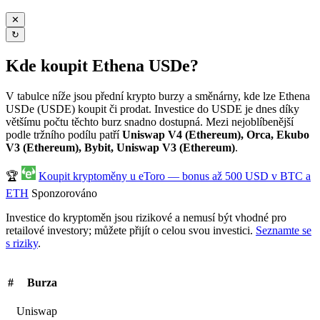
✕
↻
Kde koupit Ethena USDe?
V tabulce níže jsou přední krypto burzy a směnárny, kde lze Ethena
USDe (USDE) koupit či prodat. Investice do USDE je dnes díky
většímu počtu těchto burz snadno dostupná. Mezi nejoblíbenější
podle tržního podílu patří
Uniswap V4 (Ethereum), Orca, Ekubo
V3 (Ethereum), Bybit, Uniswap V3 (Ethereum)
.
🏆
Koupit kryptoměny u eToro — bonus až 500 USD v BTC a
ETH
Sponzorováno
Investice do kryptoměn jsou rizikové a nemusí být vhodné pro
retailové investory; můžete přijít o celou svou investici.
Seznamte se
s riziky
.
#
Burza
Uniswap