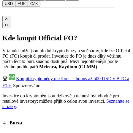
USD
EUR
CZK
✕
↻
Kde koupit Official FO?
V tabulce níže jsou přední krypto burzy a směnárny, kde lze Official
FO (FO) koupit či prodat. Investice do FO je dnes díky většímu
počtu těchto burz snadno dostupná. Mezi nejoblíbenější podle
tržního podílu patří
Meteora, Raydium (CLMM)
.
🏆
Koupit kryptoměny u eToro — bonus až 500 USD v BTC a
ETH
Sponzorováno
Investice do kryptoměn jsou rizikové a nemusí být vhodné pro
retailové investory; můžete přijít o celou svou investici.
Seznamte se
s riziky
.
#
Burza