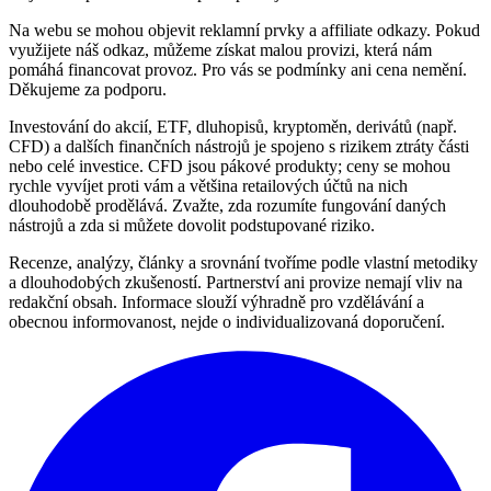
Na webu se mohou objevit reklamní prvky a affiliate odkazy. Pokud
využijete náš odkaz, můžeme získat malou provizi, která nám
pomáhá financovat provoz. Pro vás se podmínky ani cena nemění.
Děkujeme za podporu.
Investování do akcií, ETF, dluhopisů, kryptoměn, derivátů (např.
CFD) a dalších finančních nástrojů je spojeno s rizikem ztráty části
nebo celé investice. CFD jsou pákové produkty; ceny se mohou
rychle vyvíjet proti vám a většina retailových účtů na nich
dlouhodobě prodělává. Zvažte, zda rozumíte fungování daných
nástrojů a zda si můžete dovolit podstupované riziko.
Recenze, analýzy, články a srovnání tvoříme podle vlastní metodiky
a dlouhodobých zkušeností. Partnerství ani provize nemají vliv na
redakční obsah. Informace slouží výhradně pro vzdělávání a
obecnou informovanost, nejde o individualizovaná doporučení.