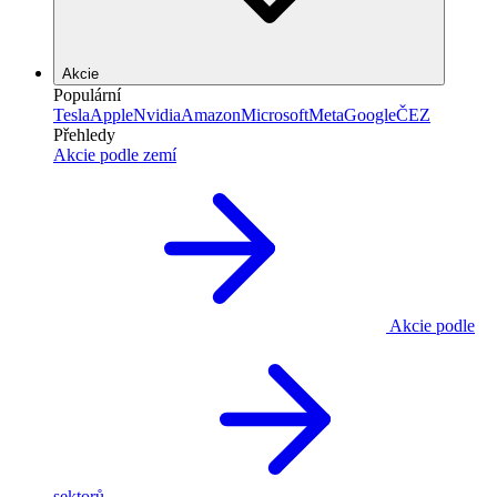
Akcie
Populární
Tesla
Apple
Nvidia
Amazon
Microsoft
Meta
Google
ČEZ
Přehledy
Akcie podle zemí
Akcie podle
sektorů