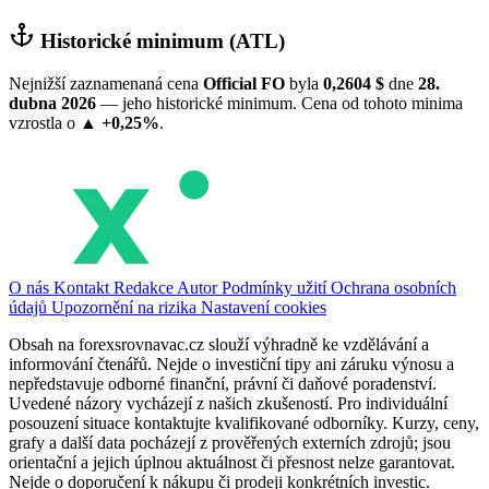
Historické minimum (ATL)
Nejnižší zaznamenaná cena
Official FO
byla
0,2604 $
dne
28.
dubna 2026
— jeho historické minimum. Cena od tohoto minima
vzrostla o
▲ +0,25%
.
O nás
Kontakt
Redakce
Autor
Podmínky užití
Ochrana osobních
údajů
Upozornění na rizika
Nastavení cookies
Obsah na forexsrovnavac.cz slouží výhradně ke vzdělávání a
informování čtenářů. Nejde o investiční tipy ani záruku výnosu a
nepředstavuje odborné finanční, právní či daňové poradenství.
Uvedené názory vycházejí z našich zkušeností. Pro individuální
posouzení situace kontaktujte kvalifikované odborníky. Kurzy, ceny,
grafy a další data pocházejí z prověřených externích zdrojů; jsou
orientační a jejich úplnou aktuálnost či přesnost nelze garantovat.
Nejde o doporučení k nákupu či prodeji konkrétních investic.