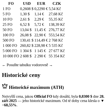
FO
USD
EUR
CZK
1 FO
0,2608 $
0,2290 €
5,54 Kč
5 FO
1,30 $
1,14 €
27,68 Kč
10 FO
2,61 $
2,29 €
55,35 Kč
25 FO
6,52 $
5,72 €
138,39 Kč
50 FO
13,04 $
11,45 €
276,77 Kč
100 FO
26,08 $
22,90 €
553,54 Kč
500 FO
130,41 $
114,49 €
2 768 Kč
1 000 FO
260,82 $
228,98 €
5 535 Kč
5 000 FO
1 304 $
1 145 €
27 677 Kč
10 000 FO
2 608 $
2 290 €
55 354 Kč
← Posuňte tabulku vodorovně →
Historické ceny
Historické maximum (ATH)
Nejvyšší cena, jakou
Official FO
kdy dosáhl, byla
0,8300 $
dne
28.
září 2025
— jeho historické maximum. Od té doby cena klesla o
▼
−68,55%
.