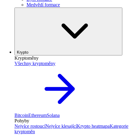
Medvědí formace
Krypto
Kryptoměny
Všechny kryptoměny
Bitcoin
Ethereum
Solana
Pohyby
Nejvíce rostoucí
Nejvíce klesající
Krypto heatmapa
Kategorie
kryptoměn