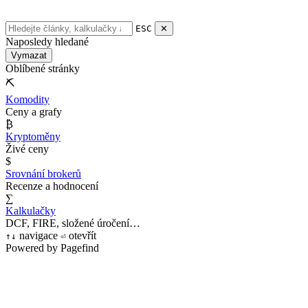
ESC
✕
Naposledy hledané
Vymazat
Oblíbené stránky
⛏
Komodity
Ceny a grafy
₿
Kryptoměny
Živé ceny
$
Srovnání brokerů
Recenze a hodnocení
∑
Kalkulačky
DCF, FIRE, složené úročení…
navigace
otevřít
↑
↓
⏎
Powered by Pagefind