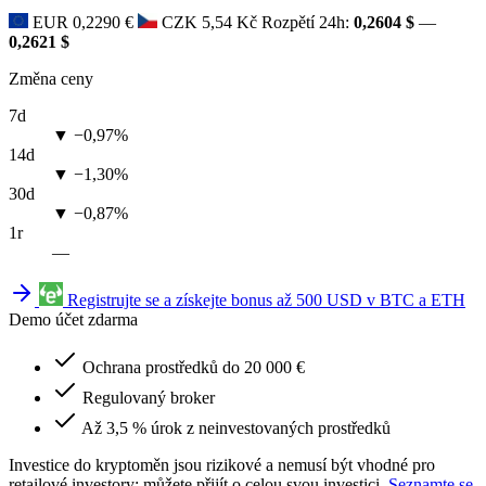
EUR
0,2290 €
CZK
5,54 Kč
Rozpětí 24h:
0,2604 $
—
0,2621 $
Změna ceny
7d
▼ −0,97%
14d
▼ −1,30%
30d
▼ −0,87%
1r
—
Registrujte se a získejte bonus až 500 USD v BTC a ETH
Demo účet zdarma
Ochrana prostředků do 20 000 €
Regulovaný broker
Až 3,5 % úrok z neinvestovaných prostředků
Investice do kryptoměn jsou rizikové a nemusí být vhodné pro
retailové investory; můžete přijít o celou svou investici.
Seznamte se