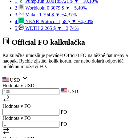
1
Pump.fun
0,00185721 $
▼ −10,10%
2
Worldcoin
0,3079 $
▼ −5,40%
3
Maker
1 794 $
▼ −4,37%
4
NEAR Protocol
1,58 $
▼ −4,30%
5
WETH
2 265 $
▼ −3,74%
Official FO kalkulačka
Kalkulačka umožňuje převádět Official FO na běžné fiat měny a
naopak. Rychle zjistíte, kolik korun, eur nebo dolarů odpovídá
určitému množství FO.
USD
Hodnota v
USD
USD
Hodnota v FO
FO
Hodnota v FO
FO