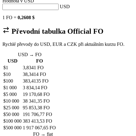
Hodnota v
USD
USD
1 FO =
0,2608 $
Převodní tabulka Official FO
Rychlé převody do USD, EUR a CZK při aktuálním kurzu FO.
USD → FO
USD
FO
$1
3,8341 FO
$10
38,3414 FO
$100
383,4135 FO
$1 000
3 834,14 FO
$5 000
19 170,68 FO
$10 000
38 341,35 FO
$25 000
95 853,38 FO
$50 000
191 706,77 FO
$100 000
383 413,53 FO
$500 000
1 917 067,65 FO
FO → fiat