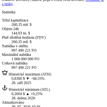
s riziky
.
Statistiky
Tržní kapitalizace
260,35 mil. $
Objem 24h
144,93 tis. $
Plně zředěná hodnota (FDV)
260,35 mil. $
Nabídka v oběhu
997 490 221 FO
Maximální nabídka
1 000 000 000 FO
Celková nabídka
997 490 221 FO
Historické maximum (ATH)
0,8300 $
▼ −68,55%
28. září 2025
Historické minimum (ATL)
0,2604 $
▲ +0,25%
28. dubna 2026
Aktualizováno
29. 07. 2026 10:40