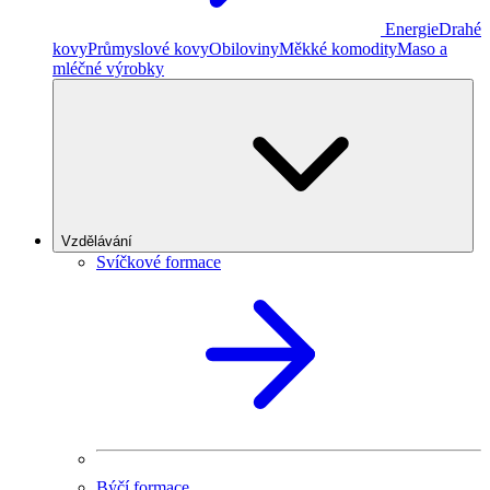
Energie
Drahé
kovy
Průmyslové kovy
Obiloviny
Měkké komodity
Maso a
mléčné výrobky
Vzdělávání
Svíčkové formace
Býčí formace