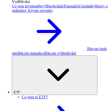
Vzdělávání
Co jsou kryptoměny?
Blockchain
Transakční poplatky
Burzy a
směnárny
Krypto novinky
Bitcoin hash
rate
Bitcoin transakce
Bitcoin vyhledávání
ETF
Co jsou to ETF?