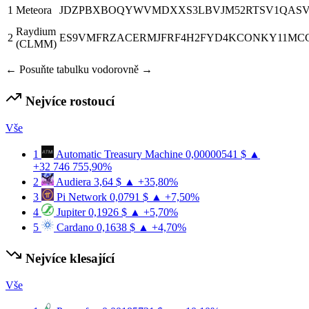
1
Meteora
JDZPBXBOQYWVMDXXS3LBVJM52RTSV1QASV
Raydium
2
ES9VMFRZACERMJFRF4H2FYD4KCONKY11MC
(CLMM)
← Posuňte tabulku vodorovně →
Nejvíce rostoucí
Vše
1
Automatic Treasury Machine
0,00000541 $
▲
+32 746 755,90%
2
Audiera
3,64 $
▲ +35,80%
3
Pi Network
0,0791 $
▲ +7,50%
4
Jupiter
0,1926 $
▲ +5,70%
5
Cardano
0,1638 $
▲ +4,70%
Nejvíce klesající
Vše