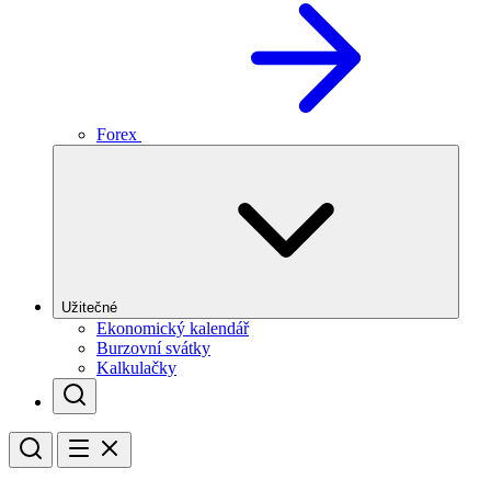
Forex
Užitečné
Ekonomický kalendář
Burzovní svátky
Kalkulačky