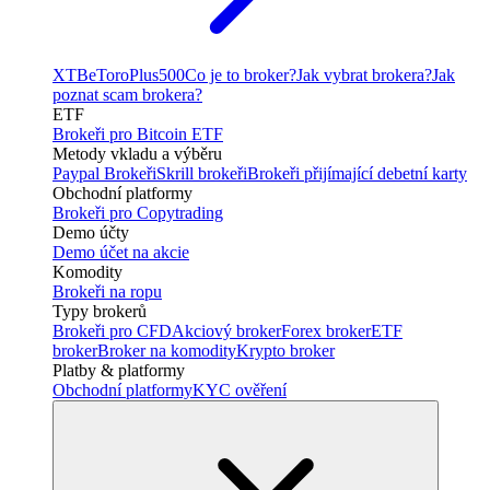
XTB
eToro
Plus500
Co je to broker?
Jak vybrat brokera?
Jak
poznat scam brokera?
ETF
Brokeři pro Bitcoin ETF
Metody vkladu a výběru
Paypal Brokeři
Skrill brokeři
Brokeři přijímající debetní karty
Obchodní platformy
Brokeři pro Copytrading
Demo účty
Demo účet na akcie
Komodity
Brokeři na ropu
Typy brokerů
Brokeři pro CFD
Akciový broker
Forex broker
ETF
broker
Broker na komodity
Krypto broker
Platby & platformy
Obchodní platformy
KYC ověření