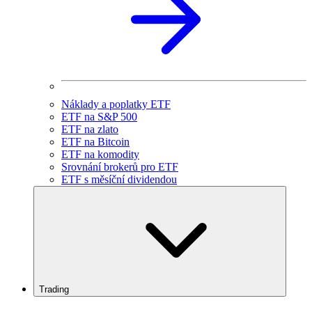
Náklady a poplatky ETF
ETF na S&P 500
ETF na zlato
ETF na Bitcoin
ETF na komodity
Srovnání brokerů pro ETF
ETF s měsíční dividendou
Trading