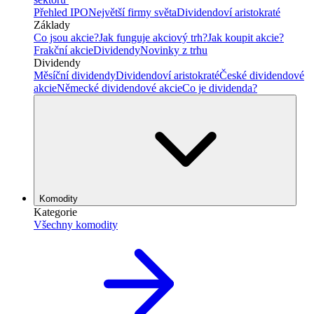
Přehled IPO
Největší firmy světa
Dividendoví aristokraté
Základy
Co jsou akcie?
Jak funguje akciový trh?
Jak koupit akcie?
Frakční akcie
Dividendy
Novinky z trhu
Dividendy
Měsíční dividendy
Dividendoví aristokraté
České dividendové
akcie
Německé dividendové akcie
Co je dividenda?
Komodity
Kategorie
Všechny komodity