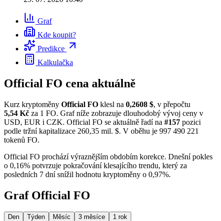
Graf
Kde koupit?
Predikce
Kalkulačka
Official FO cena aktuálně
Kurz kryptoměny
Official FO
klesl na
0,2608 $
, v přepočtu
5,54 Kč
za 1 FO. Graf níže zobrazuje dlouhodobý vývoj ceny v
USD, EUR i CZK. Official FO se aktuálně řadí na
#157
pozici
podle tržní kapitalizace 260,35 mil. $. V oběhu je 997 490 221
tokenů FO.
Official FO prochází výraznějším obdobím korekce. Dnešní pokles
o 0,16% potvrzuje pokračování klesajícího trendu, který za
posledních 7 dní snížil hodnotu kryptoměny o 0,97%.
Graf Official FO
Den
Týden
Měsíc
3 měsíce
1 rok