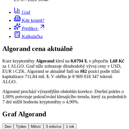
Graf
Kde koupit?
Predikce
Kalkulačka
Algorand cena aktuálně
Kurz kryptoměny
Algorand
klesl na
0,0794 $
, v přepočtu
1,68 Kč
za 1 ALGO. Graf níže zobrazuje dlouhodobý vývoj ceny v USD,
EUR i CZK. Algorand se aktuálně řadí na
#82
pozici podle tržní
kapitalizace 711,84 mil. $. V oběhu je 8 969 018 347 tokenů
ALGO.
Algorand prochází výraznějším obdobím korekce. Dnešní pokles o
1,00% potvrzuje pokračování klesajícího trendu, který za posledních
7 dní snížil hodnotu kryptoměny o 4,90%.
Graf Algorand
Den
Týden
Měsíc
3 měsíce
1 rok