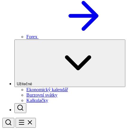
Forex
Užitečné
Ekonomický kalendář
Burzovní svátky
Kalkulačky