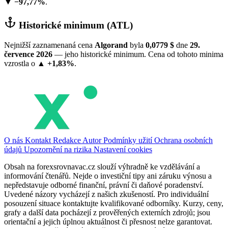
▼ −97,77%
.
Historické minimum (ATL)
Nejnižší zaznamenaná cena
Algorand
byla
0,0779 $
dne
29.
července 2026
— jeho historické minimum. Cena od tohoto minima
vzrostla o
▲ +1,83%
.
O nás
Kontakt
Redakce
Autor
Podmínky užití
Ochrana osobních
údajů
Upozornění na rizika
Nastavení cookies
Obsah na forexsrovnavac.cz slouží výhradně ke vzdělávání a
informování čtenářů. Nejde o investiční tipy ani záruku výnosu a
nepředstavuje odborné finanční, právní či daňové poradenství.
Uvedené názory vycházejí z našich zkušeností. Pro individuální
posouzení situace kontaktujte kvalifikované odborníky. Kurzy, ceny,
grafy a další data pocházejí z prověřených externích zdrojů; jsou
orientační a jejich úplnou aktuálnost či přesnost nelze garantovat.