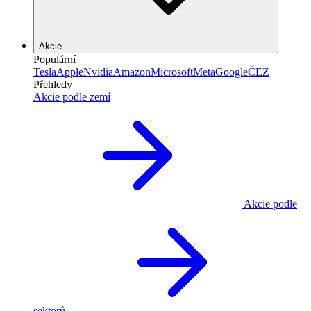
Akcie
Populární
Tesla
Apple
Nvidia
Amazon
Microsoft
Meta
Google
ČEZ
Přehledy
Akcie podle zemí
Akcie podle
sektorů