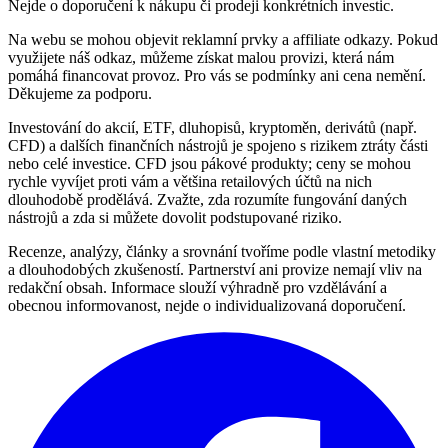
Nejde o doporučení k nákupu či prodeji konkrétních investic.
Na webu se mohou objevit reklamní prvky a affiliate odkazy. Pokud
využijete náš odkaz, můžeme získat malou provizi, která nám
pomáhá financovat provoz. Pro vás se podmínky ani cena nemění.
Děkujeme za podporu.
Investování do akcií, ETF, dluhopisů, kryptoměn, derivátů (např.
CFD) a dalších finančních nástrojů je spojeno s rizikem ztráty části
nebo celé investice. CFD jsou pákové produkty; ceny se mohou
rychle vyvíjet proti vám a většina retailových účtů na nich
dlouhodobě prodělává. Zvažte, zda rozumíte fungování daných
nástrojů a zda si můžete dovolit podstupované riziko.
Recenze, analýzy, články a srovnání tvoříme podle vlastní metodiky
a dlouhodobých zkušeností. Partnerství ani provize nemají vliv na
redakční obsah. Informace slouží výhradně pro vzdělávání a
obecnou informovanost, nejde o individualizovaná doporučení.