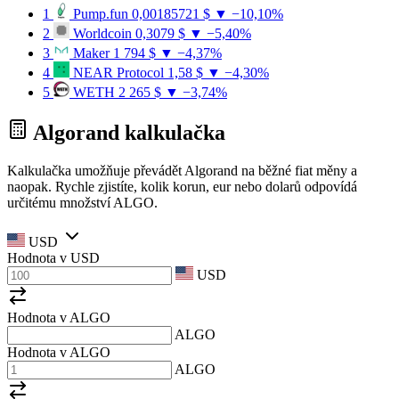
1
Pump.fun
0,00185721 $
▼ −10,10%
2
Worldcoin
0,3079 $
▼ −5,40%
3
Maker
1 794 $
▼ −4,37%
4
NEAR Protocol
1,58 $
▼ −4,30%
5
WETH
2 265 $
▼ −3,74%
Algorand kalkulačka
Kalkulačka umožňuje převádět Algorand na běžné fiat měny a
naopak. Rychle zjistíte, kolik korun, eur nebo dolarů odpovídá
určitému množství ALGO.
USD
Hodnota v
USD
USD
Hodnota v ALGO
ALGO
Hodnota v ALGO
ALGO