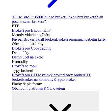
XTB
eToro
Plus500
Co je to broker?
Jak vybrat brokera?
Jak
poznat scam brokera?
ETF
Brokeři pro Bitcoin ETF
Metody vkladu a výběru
Paypal Brokeři
Skrill brokeři
Brokeři přijímající debetní karty
Obchodní platformy
Brokeři pro Copytrading
Demo účty
Demo účet na akcie
Komodity
Brokeři na ropu
Typy brokerů
Brokeři pro CFD
Akciový broker
Forex broker
ETF
broker
Broker na komodity
Krypto broker
Platby & platformy
Obchodní platformy
KYC ověření