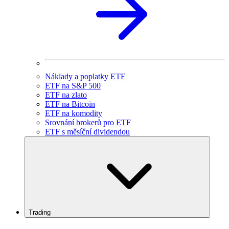
Náklady a poplatky ETF
ETF na S&P 500
ETF na zlato
ETF na Bitcoin
ETF na komodity
Srovnání brokerů pro ETF
ETF s měsíční dividendou
Trading