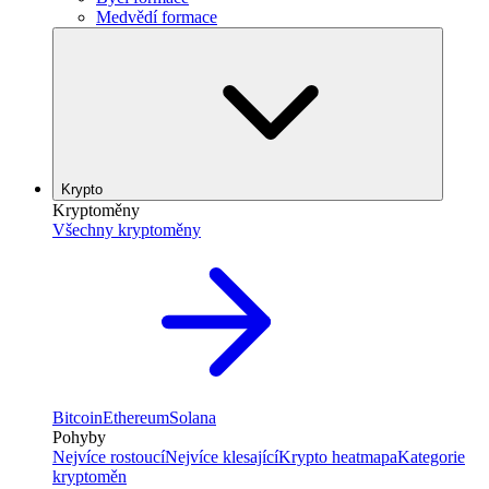
Medvědí formace
Krypto
Kryptoměny
Všechny kryptoměny
Bitcoin
Ethereum
Solana
Pohyby
Nejvíce rostoucí
Nejvíce klesající
Krypto heatmapa
Kategorie
kryptoměn