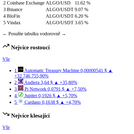
2
Coinbase Exchange
ALGO/USD
11.62 %
3
Binance
ALGO/USDT
9.07 %
4
BloFin
ALGO/USDT
6.20 %
5
Vindax
ALGO/USDT
3.65 %
← Posuňte tabulku vodorovně →
Nejvíce rostoucí
Vše
1
Automatic Treasury Machine
0,00000541 $
▲
+32 746 755,90%
2
Audiera
3,64 $
▲ +35,80%
3
Pi Network
0,0791 $
▲ +7,50%
4
Jupiter
0,1926 $
▲ +5,70%
5
Cardano
0,1638 $
▲ +4,70%
Nejvíce klesající
Vše