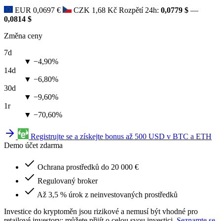
EUR
0,0697 €
CZK
1,68 Kč
Rozpětí 24h:
0,0779 $
—
0,0814 $
Změna ceny
7d
▼ −4,90%
14d
▼ −6,80%
30d
▼ −9,60%
1r
▼ −70,60%
Registrujte se a získejte bonus až 500 USD v BTC a ETH
Demo účet zdarma
Ochrana prostředků do 20 000 €
Regulovaný broker
Až 3,5 % úrok z neinvestovaných prostředků
Investice do kryptoměn jsou rizikové a nemusí být vhodné pro
retailové investory; můžete přijít o celou svou investici.
Seznamte se