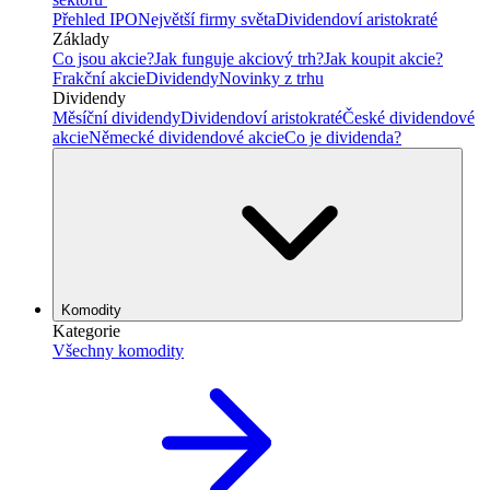
Přehled IPO
Největší firmy světa
Dividendoví aristokraté
Základy
Co jsou akcie?
Jak funguje akciový trh?
Jak koupit akcie?
Frakční akcie
Dividendy
Novinky z trhu
Dividendy
Měsíční dividendy
Dividendoví aristokraté
České dividendové
akcie
Německé dividendové akcie
Co je dividenda?
Komodity
Kategorie
Všechny komodity