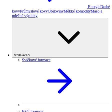
Energie
Drahé
kovy
Průmyslové kovy
Obiloviny
Měkké komodity
Maso a
mléčné výrobky
Vzdělávání
Svíčkové formace
Býčí formace