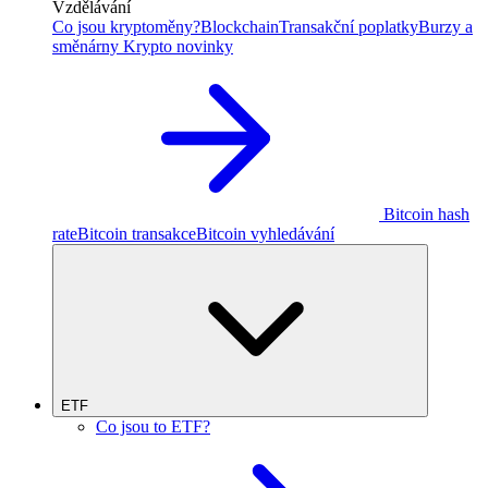
Vzdělávání
Co jsou kryptoměny?
Blockchain
Transakční poplatky
Burzy a
směnárny
Krypto novinky
Bitcoin hash
rate
Bitcoin transakce
Bitcoin vyhledávání
ETF
Co jsou to ETF?