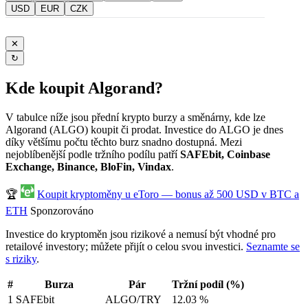
USD
EUR
CZK
✕
↻
Kde koupit Algorand?
V tabulce níže jsou přední krypto burzy a směnárny, kde lze
Algorand (ALGO) koupit či prodat. Investice do ALGO je dnes
díky většímu počtu těchto burz snadno dostupná. Mezi
nejoblíbenější podle tržního podílu patří
SAFEbit, Coinbase
Exchange, Binance, BloFin, Vindax
.
🏆
Koupit kryptoměny u eToro — bonus až 500 USD v BTC a
ETH
Sponzorováno
Investice do kryptoměn jsou rizikové a nemusí být vhodné pro
retailové investory; můžete přijít o celou svou investici.
Seznamte se
s riziky
.
#
Burza
Pár
Tržní podíl (%)
1
SAFEbit
ALGO/TRY
12.03 %