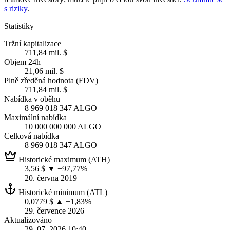
s riziky
.
Statistiky
Tržní kapitalizace
711,84 mil. $
Objem 24h
21,06 mil. $
Plně zředěná hodnota (FDV)
711,84 mil. $
Nabídka v oběhu
8 969 018 347 ALGO
Maximální nabídka
10 000 000 000 ALGO
Celková nabídka
8 969 018 347 ALGO
Historické maximum (ATH)
3,56 $
▼ −97,77%
20. června 2019
Historické minimum (ATL)
0,0779 $
▲ +1,83%
29. července 2026
Aktualizováno
29. 07. 2026 10:40