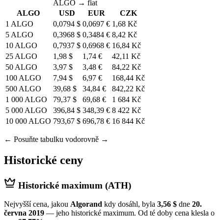
ALGO → fiat
ALGO
USD
EUR
CZK
1 ALGO
0,0794 $
0,0697 €
1,68 Kč
5 ALGO
0,3968 $
0,3484 €
8,42 Kč
10 ALGO
0,7937 $
0,6968 €
16,84 Kč
25 ALGO
1,98 $
1,74 €
42,11 Kč
50 ALGO
3,97 $
3,48 €
84,22 Kč
100 ALGO
7,94 $
6,97 €
168,44 Kč
500 ALGO
39,68 $
34,84 €
842,22 Kč
1 000 ALGO
79,37 $
69,68 €
1 684 Kč
5 000 ALGO
396,84 $
348,39 €
8 422 Kč
10 000 ALGO
793,67 $
696,78 €
16 844 Kč
← Posuňte tabulku vodorovně →
Historické ceny
Historické maximum (ATH)
Nejvyšší cena, jakou
Algorand
kdy dosáhl, byla
3,56 $
dne
20.
června 2019
— jeho historické maximum. Od té doby cena klesla o