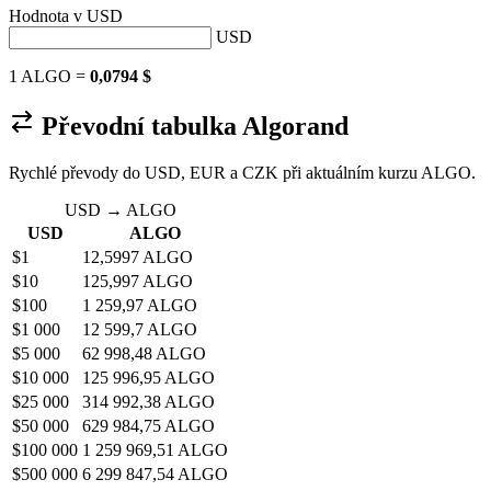
Hodnota v
USD
USD
1 ALGO =
0,0794 $
Převodní tabulka Algorand
Rychlé převody do USD, EUR a CZK při aktuálním kurzu ALGO.
USD → ALGO
USD
ALGO
$1
12,5997 ALGO
$10
125,997 ALGO
$100
1 259,97 ALGO
$1 000
12 599,7 ALGO
$5 000
62 998,48 ALGO
$10 000
125 996,95 ALGO
$25 000
314 992,38 ALGO
$50 000
629 984,75 ALGO
$100 000
1 259 969,51 ALGO
$500 000
6 299 847,54 ALGO