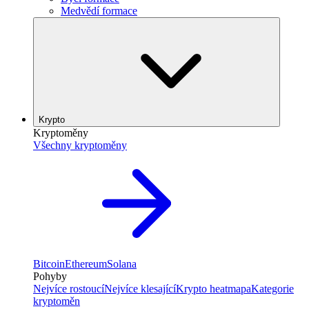
Medvědí formace
Krypto
Kryptoměny
Všechny kryptoměny
Bitcoin
Ethereum
Solana
Pohyby
Nejvíce rostoucí
Nejvíce klesající
Krypto heatmapa
Kategorie
kryptoměn