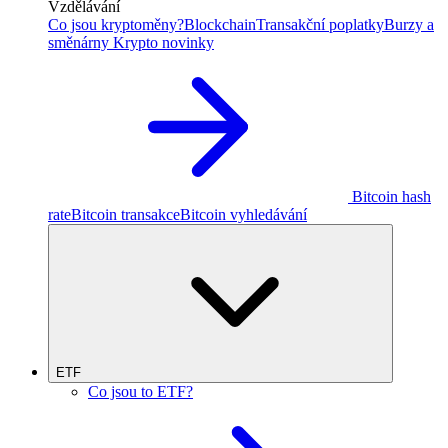
Vzdělávání
Co jsou kryptoměny?
Blockchain
Transakční poplatky
Burzy a
směnárny
Krypto novinky
Bitcoin hash
rate
Bitcoin transakce
Bitcoin vyhledávání
ETF
Co jsou to ETF?