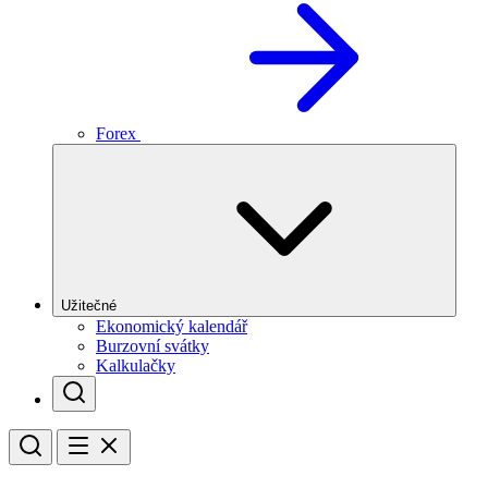
Forex
Užitečné
Ekonomický kalendář
Burzovní svátky
Kalkulačky