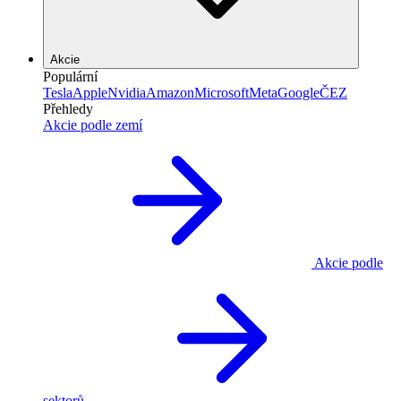
Akcie
Populární
Tesla
Apple
Nvidia
Amazon
Microsoft
Meta
Google
ČEZ
Přehledy
Akcie podle zemí
Akcie podle
sektorů