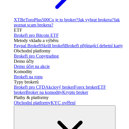
XTB
eToro
Plus500
Co je to broker?
Jak vybrat brokera?
Jak
poznat scam brokera?
ETF
Brokeři pro Bitcoin ETF
Metody vkladu a výběru
Paypal Brokeři
Skrill brokeři
Brokeři přijímající debetní karty
Obchodní platformy
Brokeři pro Copytrading
Demo účty
Demo účet na akcie
Komodity
Brokeři na ropu
Typy brokerů
Brokeři pro CFD
Akciový broker
Forex broker
ETF
broker
Broker na komodity
Krypto broker
Platby & platformy
Obchodní platformy
KYC ověření