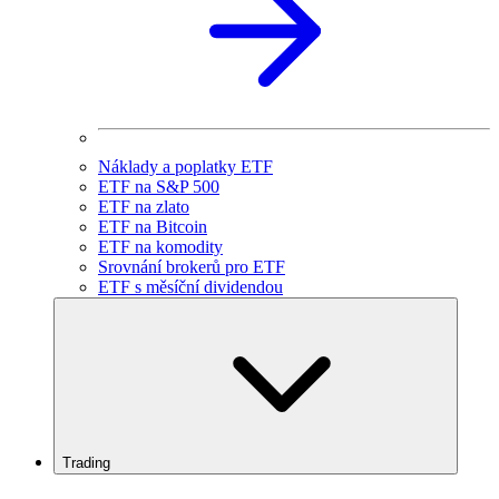
Náklady a poplatky ETF
ETF na S&P 500
ETF na zlato
ETF na Bitcoin
ETF na komodity
Srovnání brokerů pro ETF
ETF s měsíční dividendou
Trading