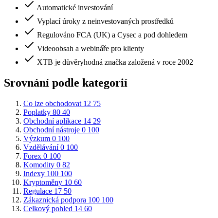
Automatické investování
Vyplací úroky z neinvestovaných prostředků
Regulováno FCA (UK) a Cysec a pod dohledem
Videoobsah a webináře pro klienty
XTB je důvěryhodná značka založená v roce 2002
Srovnání podle kategorií
Co lze obchodovat
12
75
Poplatky
80
40
Obchodní aplikace
14
29
Obchodní nástroje
0
100
Výzkum
0
100
Vzdělávání
0
100
Forex
0
100
Komodity
0
82
Indexy
100
100
Kryptoměny
10
60
Regulace
17
50
Zákaznická podpora
100
100
Celkový pohled
14
60