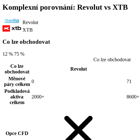
Komplexní porovnání: Revolut vs XTB
Revolut
XTB
Co lze obchodovat
12 %
75 %
Co lze obchodovat
Co lze
Revolut
obchodovat
Měnové
0
71
páry celkem
Podkladová
aktiva
2000+
8600+
celkem
Opce CFD