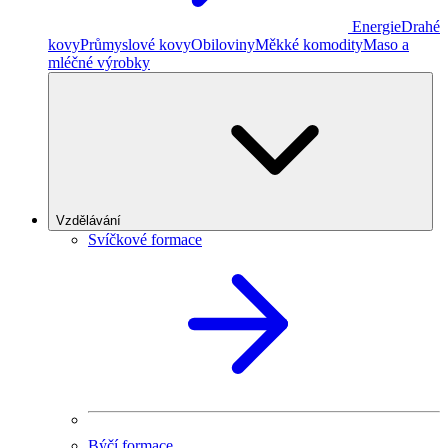
Energie
Drahé
kovy
Průmyslové kovy
Obiloviny
Měkké komodity
Maso a
mléčné výrobky
Vzdělávání
Svíčkové formace
Býčí formace