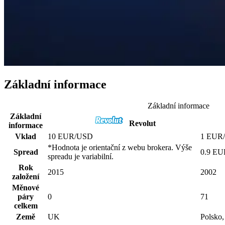
Základní informace
Základní informace
Základní
Revolut
informace
Vklad
10 EUR/USD
1 EUR
*Hodnota je orientační z webu brokera. Výše
Spread
0.9 E
spreadu je variabilní.
Rok
2015
2002
založení
Měnové
páry
0
71
celkem
Země
UK
Polsko