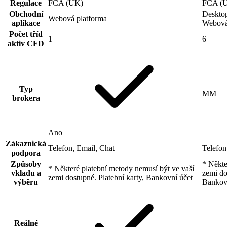
Regulace
FCA (UK)
FCA (U
Obchodní
Deskto
Webová platforma
aplikace
Webová
Počet tříd
1
6
aktiv CFD
Typ
MM
brokera
Ano
Zákaznická
Telefon, Email, Chat
Telefon
podpora
Způsoby
* Někte
* Některé platební metody nemusí být ve vaší
vkladu a
zemi do
zemi dostupné. Platební karty, Bankovní účet
výběru
Bankov
Reálné