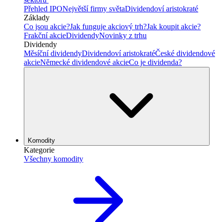
Přehled IPO
Největší firmy světa
Dividendoví aristokraté
Základy
Co jsou akcie?
Jak funguje akciový trh?
Jak koupit akcie?
Frakční akcie
Dividendy
Novinky z trhu
Dividendy
Měsíční dividendy
Dividendoví aristokraté
České dividendové
akcie
Německé dividendové akcie
Co je dividenda?
Komodity
Kategorie
Všechny komodity