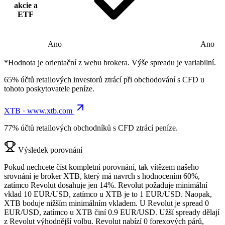
akcie a
ETF
Ano
Ano
*Hodnota je orientační z webu brokera. Výše spreadu je variabilní.
65% účtů retailových investorů ztrácí při obchodování s CFD u
tohoto poskytovatele peníze.
XTB · www.xtb.com
77% účtů retailových obchodníků s CFD ztrácí peníze.
Výsledek porovnání
Pokud nechcete číst kompletní porovnání, tak vítězem našeho
srovnání je broker XTB, který má navrch s hodnocením 60%,
zatímco Revolut dosahuje jen 14%. Revolut požaduje minimální
vklad 10 EUR/USD, zatímco u XTB je to 1 EUR/USD. Naopak,
XTB boduje nižším minimálním vkladem. U Revolut je spread 0
EUR/USD, zatímco u XTB činí 0.9 EUR/USD. Užší spready dělají
z Revolut výhodnější volbu. Revolut nabízí 0 forexových párů,