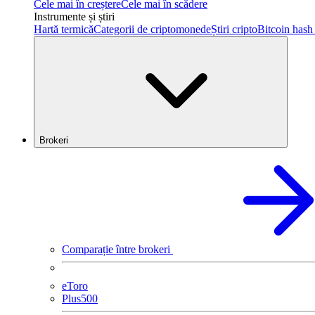
Cele mai în creștere
Cele mai în scădere
Instrumente și știri
Hartă termică
Categorii de criptomonede
Știri cripto
Bitcoin hash 
Brokeri
Comparație între brokeri
eToro
Plus500