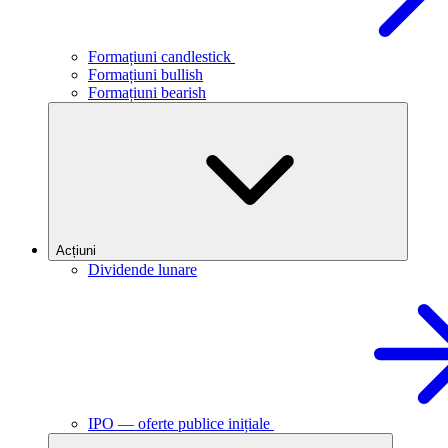
Formațiuni candlestick
Formațiuni bullish
Formațiuni bearish
Acțiuni
Dividende lunare
IPO — oferte publice inițiale