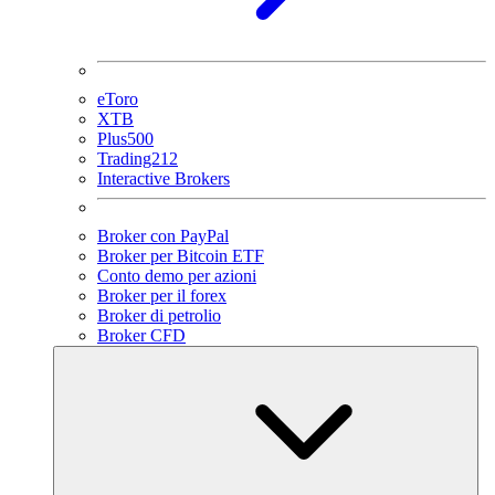
eToro
XTB
Plus500
Trading212
Interactive Brokers
Broker con PayPal
Broker per Bitcoin ETF
Conto demo per azioni
Broker per il forex
Broker di petrolio
Broker CFD