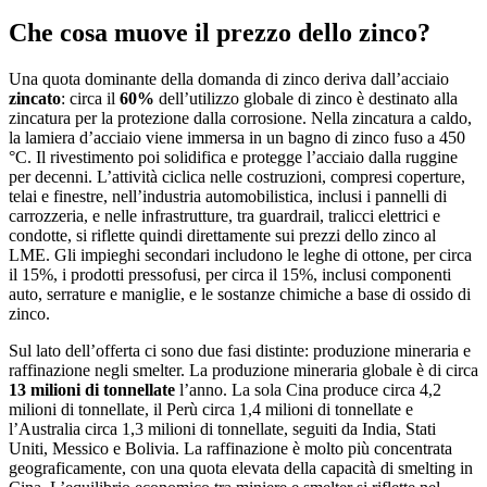
Che cosa muove il prezzo dello zinco?
Una quota dominante della domanda di zinco deriva dall’acciaio
zincato
: circa il
60%
dell’utilizzo globale di zinco è destinato alla
zincatura per la protezione dalla corrosione. Nella zincatura a caldo,
la lamiera d’acciaio viene immersa in un bagno di zinco fuso a 450
°C. Il rivestimento poi solidifica e protegge l’acciaio dalla ruggine
per decenni. L’attività ciclica nelle costruzioni, compresi coperture,
telai e finestre, nell’industria automobilistica, inclusi i pannelli di
carrozzeria, e nelle infrastrutture, tra guardrail, tralicci elettrici e
condotte, si riflette quindi direttamente sui prezzi dello zinco al
LME. Gli impieghi secondari includono le leghe di ottone, per circa
il 15%, i prodotti pressofusi, per circa il 15%, inclusi componenti
auto, serrature e maniglie, e le sostanze chimiche a base di ossido di
zinco.
Sul lato dell’offerta ci sono due fasi distinte: produzione mineraria e
raffinazione negli smelter. La produzione mineraria globale è di circa
13 milioni di tonnellate
l’anno. La sola Cina produce circa 4,2
milioni di tonnellate, il Perù circa 1,4 milioni di tonnellate e
l’Australia circa 1,3 milioni di tonnellate, seguiti da India, Stati
Uniti, Messico e Bolivia. La raffinazione è molto più concentrata
geograficamente, con una quota elevata della capacità di smelting in