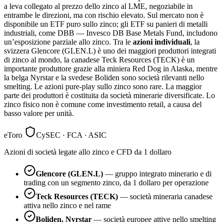
a leva collegato al prezzo dello zinco al LME, negoziabile in
entrambe le direzioni, ma con rischio elevato. Sul mercato non è
disponibile un ETF puro sullo zinco; gli ETF su panieri di metalli
industriali, come DBB — Invesco DB Base Metals Fund, includono
un’esposizione parziale allo zinco. Tra le
azioni individuali
, la
svizzera Glencore (GLEN.L) è uno dei maggiori produttori integrati
di zinco al mondo, la canadese Teck Resources (TECK) è un
importante produttore grazie alla miniera Red Dog in Alaska, mentre
la belga Nyrstar e la svedese Boliden sono società rilevanti nello
smelting. Le azioni pure-play sullo zinco sono rare. La maggior
parte dei produttori è costituita da società minerarie diversificate. Lo
zinco fisico non è comune come investimento retail, a causa del
basso valore per unità.
eToro
CySEC · FCA · ASIC
Azioni di società legate allo zinco e CFD da 1 dollaro
Glencore (GLEN.L)
— gruppo integrato minerario e di
trading con un segmento zinco, da 1 dollaro per operazione
Teck Resources (TECK)
— società mineraria canadese
attiva nello zinco e nel rame
Boliden, Nyrstar
— società europee attive nello smelting