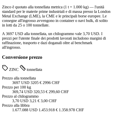
Zinco è quotato alla tonnellata metrica (1 t = 1.000 kg) — l'unità
standard per le materie prime industriali e di massa presso la London
Metal Exchange (LME), la CME e le principali borse europee. Le
consegne all'ingrosso avvengono in container o navi bulk, di solito
in lotti da 25 o 100 tonnellate.
A 3697 USD alla tonnellata, un chilogrammo vale 3,70 USD. I
prezzi per l'utente finale dei prodotti lavorati includono margini di
raffinazione, trasporto e dazi doganali oltre al benchmark
all'ingrosso.
Conversione prezzo
ZINC
tonnellata
Prezzo alla tonnellata
3697 USD
3205 €
2996 CHF
Prezzo per 100 kg
369,74 USD
320,53 €
299,60 CHF
Prezzo al chilogrammo
3,70 USD
3,21 €
3,00 CHF
Prezzo alla libbra
1.677.088 USD
1.453.918 €
1.358.978 CHF