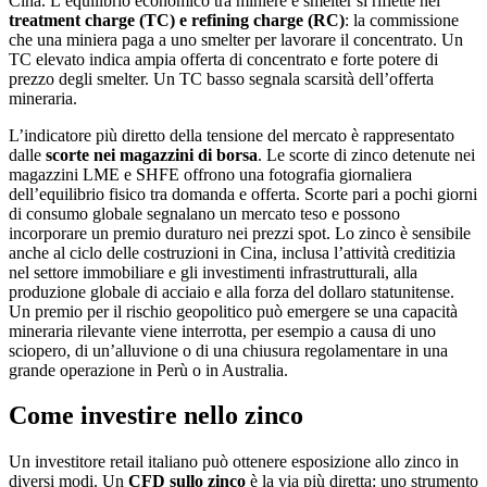
Cina. L’equilibrio economico tra miniere e smelter si riflette nel
treatment charge (TC) e refining charge (RC)
: la commissione
che una miniera paga a uno smelter per lavorare il concentrato. Un
TC elevato indica ampia offerta di concentrato e forte potere di
prezzo degli smelter. Un TC basso segnala scarsità dell’offerta
mineraria.
L’indicatore più diretto della tensione del mercato è rappresentato
dalle
scorte nei magazzini di borsa
. Le scorte di zinco detenute nei
magazzini LME e SHFE offrono una fotografia giornaliera
dell’equilibrio fisico tra domanda e offerta. Scorte pari a pochi giorni
di consumo globale segnalano un mercato teso e possono
incorporare un premio duraturo nei prezzi spot. Lo zinco è sensibile
anche al ciclo delle costruzioni in Cina, inclusa l’attività creditizia
nel settore immobiliare e gli investimenti infrastrutturali, alla
produzione globale di acciaio e alla forza del dollaro statunitense.
Un premio per il rischio geopolitico può emergere se una capacità
mineraria rilevante viene interrotta, per esempio a causa di uno
sciopero, di un’alluvione o di una chiusura regolamentare in una
grande operazione in Perù o in Australia.
Come investire nello zinco
Un investitore retail italiano può ottenere esposizione allo zinco in
diversi modi. Un
CFD sullo zinco
è la via più diretta: uno strumento