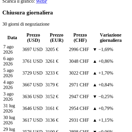
Scarica il grafico:
WebP
Chiusura giornaliera
30 giorni di negoziazione
Prezzo
Prezzo
Prezzo
Variazione
Data
(USD)
(EUR)
(CHF)
giornaliera
7 ago
3697 USD
3205 €
2996 CHF
▼ −1,69%
2026
6 ago
3761 USD
3261 €
3048 CHF
▲ +0,86%
2026
5 ago
3729 USD
3233 €
3022 CHF
▲ +1,70%
2026
4 ago
3667 USD
3179 €
2971 CHF
▲ +0,84%
2026
3 ago
3636 USD
3152 €
2947 CHF
▼ −0,25%
2026
31 lug
3646 USD
3161 €
2954 CHF
▲ +0,79%
2026
30 lug
3617 USD
3136 €
2931 CHF
▲ +1,15%
2026
29 lug
3576 USD
3100 €
2898 CHF
▼ −0,06%