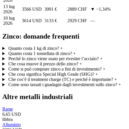
2026
13 lug
3566 USD
3091 €
2889 CHF
▼ −1,34%
2026
10 lug
3614 USD
3133 €
2929 CHF
—
2026
Zinco: domande frequenti
Quanto costa 1 kg di zinco?
+
Quanto costa 1 tonnellata di zinco?
+
Perché lo zinco viene usato per rivestire l’acciaio?
+
Che cosa muove il prezzo dello zinco?
+
Come si può comprare zinco a fini di investimento?
+
Che cosa significa Special High Grade (SHG)?
+
Che cos’è il treatment charge (TC) e perché è importante?
+
Come sono tassati i guadagni dagli investimenti sullo zinco?
+
Altre metalli industriali
Rame
6,65 USD
libbra
Alluminio