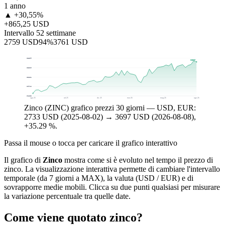
1 anno
▲ +30,55%
+865,25 USD
Intervallo 52 settimane
2759 USD
94%
3761 USD
$3809
$3697
$3520
$3231
$2942
$2653
ago 25
ott 25
dic 25
mar 26
mag 26
ago 26
Zinco (ZINC) grafico prezzi 30 giorni — USD, EUR:
2733 USD (2025-08-02) → 3697 USD (2026-08-08),
+35.29 %.
Passa il mouse o tocca per caricare il grafico interattivo
Il grafico di
Zinco
mostra come si è evoluto nel tempo il prezzo di
zinco. La visualizzazione interattiva permette di cambiare l'intervallo
temporale (da 7 giorni a MAX), la valuta (USD / EUR) e di
sovrapporre medie mobili. Clicca su due punti qualsiasi per misurare
la variazione percentuale tra quelle date.
Come viene quotato zinco?