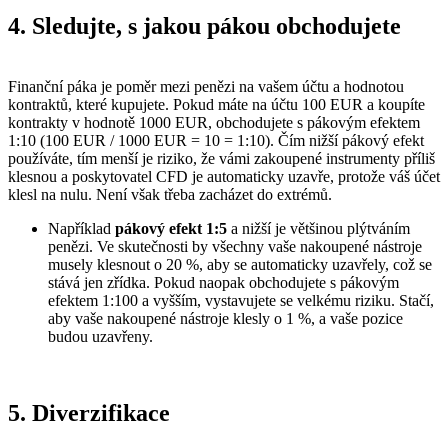
4. Sledujte, s jakou pákou obchodujete
Finanční páka je poměr mezi penězi na vašem účtu a hodnotou
kontraktů, které kupujete. Pokud máte na účtu 100 EUR a koupíte
kontrakty v hodnotě 1000 EUR, obchodujete s pákovým efektem
1:10 (100 EUR / 1000 EUR = 10 = 1:10). Čím nižší pákový efekt
používáte, tím menší je riziko, že vámi zakoupené instrumenty příliš
klesnou a poskytovatel CFD je automaticky uzavře, protože váš účet
klesl na nulu. Není však třeba zacházet do extrémů.
Například
pákový efekt 1:5
a nižší je většinou plýtváním
penězi. Ve skutečnosti by všechny vaše nakoupené nástroje
musely klesnout o 20 %, aby se automaticky uzavřely, což se
stává jen zřídka. Pokud naopak obchodujete s pákovým
efektem 1:100 a vyšším, vystavujete se velkému riziku. Stačí,
aby vaše nakoupené nástroje klesly o 1 %, a vaše pozice
budou uzavřeny.
5. Diverzifikace