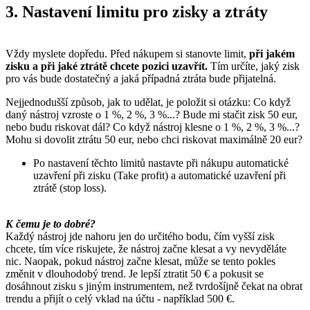
3. Nastavení limitu pro zisky a ztráty
Vždy myslete dopředu. Před nákupem si stanovte limit,
při jakém
zisku a při jaké ztrátě chcete pozici uzavřít.
Tím určíte, jaký zisk
pro vás bude dostatečný a jaká případná ztráta bude přijatelná.
Nejjednodušší způsob, jak to udělat, je položit si otázku: Co když
daný nástroj vzroste o 1 %, 2 %, 3 %...? Bude mi stačit zisk 50 eur,
nebo budu riskovat dál? Co když nástroj klesne o 1 %, 2 %, 3 %...?
Mohu si dovolit ztrátu 50 eur, nebo chci riskovat maximálně 20 eur?
Po nastavení těchto limitů nastavte při nákupu automatické
uzavření při zisku (Take profit) a automatické uzavření při
ztrátě (stop loss).
K čemu je to dobré?
Každý nástroj jde nahoru jen do určitého bodu, čím vyšší zisk
chcete, tím více riskujete, že nástroj začne klesat a vy nevyděláte
nic. Naopak, pokud nástroj začne klesat, může se tento pokles
změnit v dlouhodobý trend. Je lepší ztratit 50 € a pokusit se
dosáhnout zisku s jiným instrumentem, než tvrdošíjně čekat na obrat
trendu a přijít o celý vklad na účtu - například 500 €.