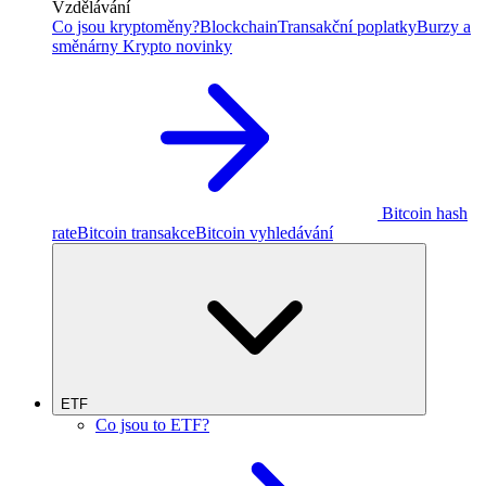
Vzdělávání
Co jsou kryptoměny?
Blockchain
Transakční poplatky
Burzy a
směnárny
Krypto novinky
Bitcoin hash
rate
Bitcoin transakce
Bitcoin vyhledávání
ETF
Co jsou to ETF?