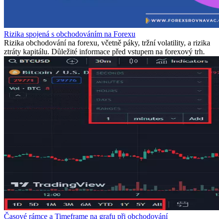
Rizika spojená s obchodováním na Forexu
Rizika obchodování na forexu, včetně páky, tržní volatility, a rizika
ztráty kapitálu. Důležité informace před vstupem na forexový trh.
Časové rámce a Timeframe na grafu při obchodování