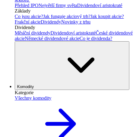
Přehled IPO
Největší firmy světa
Dividendoví aristokraté
Základy
Co jsou akcie?
Jak funguje akciový trh?
Jak koupit akcie?
Frakční akcie
Dividendy
Novinky z trhu
Dividendy
Měsíční dividendy
Dividendoví aristokraté
České dividendové
akcie
Německé dividendové akcie
Co je dividenda?
Komodity
Kategorie
Všechny komodity