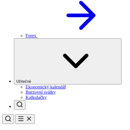
Forex
Užitečné
Ekonomický kalendář
Burzovní svátky
Kalkulačky