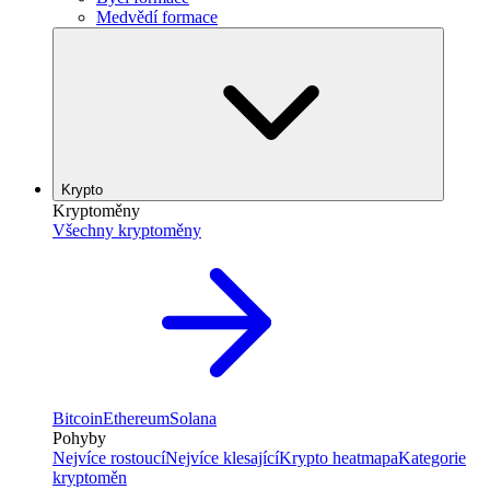
Medvědí formace
Krypto
Kryptoměny
Všechny kryptoměny
Bitcoin
Ethereum
Solana
Pohyby
Nejvíce rostoucí
Nejvíce klesající
Krypto heatmapa
Kategorie
kryptoměn