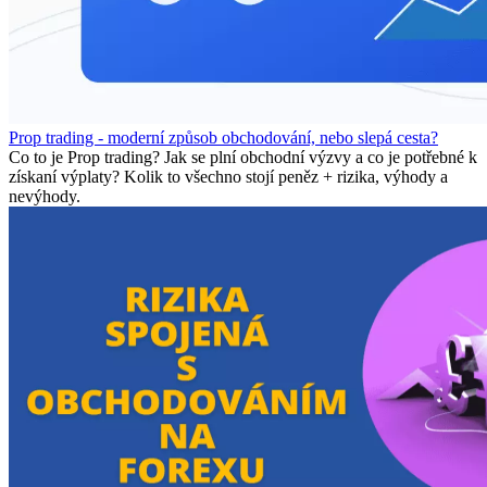
Prop trading - moderní způsob obchodování, nebo slepá cesta?
Co to je Prop trading? Jak se plní obchodní výzvy a co je potřebné k
získaní výplaty? Kolik to všechno stojí peněz + rizika, výhody a
nevýhody.