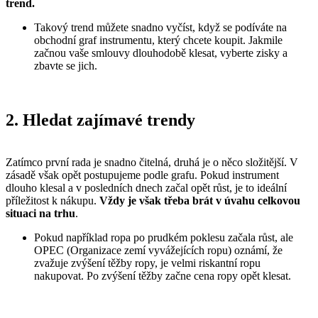
trend.
Takový trend můžete snadno vyčíst, když se podíváte na
obchodní graf instrumentu, který chcete koupit. Jakmile
začnou vaše smlouvy dlouhodobě klesat, vyberte zisky a
zbavte se jich.
2. Hledat zajímavé trendy
Zatímco první rada je snadno čitelná, druhá je o něco složitější. V
zásadě však opět postupujeme podle grafu. Pokud instrument
dlouho klesal a v posledních dnech začal opět růst, je to ideální
příležitost k nákupu.
Vždy je však třeba brát v úvahu celkovou
situaci na trhu
.
Pokud například ropa po prudkém poklesu začala růst, ale
OPEC (Organizace zemí vyvážejících ropu) oznámí, že
zvažuje zvýšení těžby ropy, je velmi riskantní ropu
nakupovat. Po zvýšení těžby začne cena ropy opět klesat.