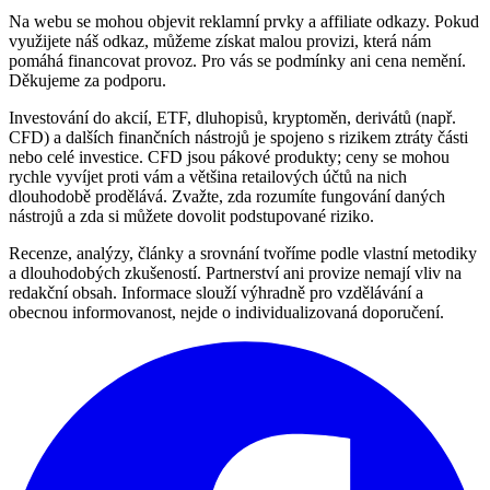
Na webu se mohou objevit reklamní prvky a affiliate odkazy. Pokud
využijete náš odkaz, můžeme získat malou provizi, která nám
pomáhá financovat provoz. Pro vás se podmínky ani cena nemění.
Děkujeme za podporu.
Investování do akcií, ETF, dluhopisů, kryptoměn, derivátů (např.
CFD) a dalších finančních nástrojů je spojeno s rizikem ztráty části
nebo celé investice. CFD jsou pákové produkty; ceny se mohou
rychle vyvíjet proti vám a většina retailových účtů na nich
dlouhodobě prodělává. Zvažte, zda rozumíte fungování daných
nástrojů a zda si můžete dovolit podstupované riziko.
Recenze, analýzy, články a srovnání tvoříme podle vlastní metodiky
a dlouhodobých zkušeností. Partnerství ani provize nemají vliv na
redakční obsah. Informace slouží výhradně pro vzdělávání a
obecnou informovanost, nejde o individualizovaná doporučení.