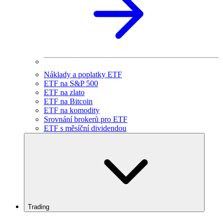
Náklady a poplatky ETF
ETF na S&P 500
ETF na zlato
ETF na Bitcoin
ETF na komodity
Srovnání brokerů pro ETF
ETF s měsíční dividendou
Trading