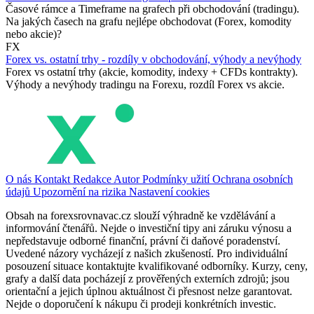
Časové rámce a Timeframe na grafech při obchodování (tradingu).
Na jakých časech na grafu nejlépe obchodovat (Forex, komodity
nebo akcie)?
FX
Forex vs. ostatní trhy - rozdíly v obchodování, výhody a nevýhody
Forex vs ostatní trhy (akcie, komodity, indexy + CFDs kontrakty).
Výhody a nevýhody tradingu na Forexu, rozdíl Forex vs akcie.
O nás
Kontakt
Redakce
Autor
Podmínky užití
Ochrana osobních
údajů
Upozornění na rizika
Nastavení cookies
Obsah na forexsrovnavac.cz slouží výhradně ke vzdělávání a
informování čtenářů. Nejde o investiční tipy ani záruku výnosu a
nepředstavuje odborné finanční, právní či daňové poradenství.
Uvedené názory vycházejí z našich zkušeností. Pro individuální
posouzení situace kontaktujte kvalifikované odborníky. Kurzy, ceny,
grafy a další data pocházejí z prověřených externích zdrojů; jsou
orientační a jejich úplnou aktuálnost či přesnost nelze garantovat.
Nejde o doporučení k nákupu či prodeji konkrétních investic.