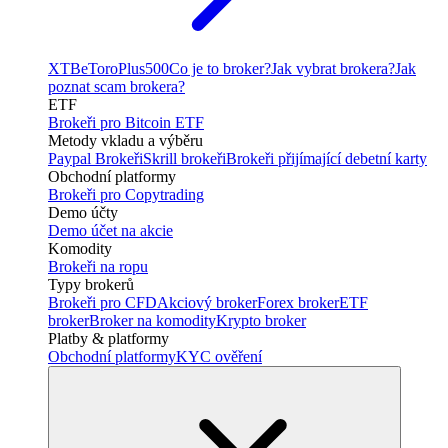
XTB
eToro
Plus500
Co je to broker?
Jak vybrat brokera?
Jak
poznat scam brokera?
ETF
Brokeři pro Bitcoin ETF
Metody vkladu a výběru
Paypal Brokeři
Skrill brokeři
Brokeři přijímající debetní karty
Obchodní platformy
Brokeři pro Copytrading
Demo účty
Demo účet na akcie
Komodity
Brokeři na ropu
Typy brokerů
Brokeři pro CFD
Akciový broker
Forex broker
ETF
broker
Broker na komodity
Krypto broker
Platby & platformy
Obchodní platformy
KYC ověření