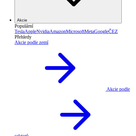
Akcie
Populární
Tesla
Apple
Nvidia
Amazon
Microsoft
Meta
Google
ČEZ
Přehledy
Akcie podle zemí
Akcie podle
sektorů