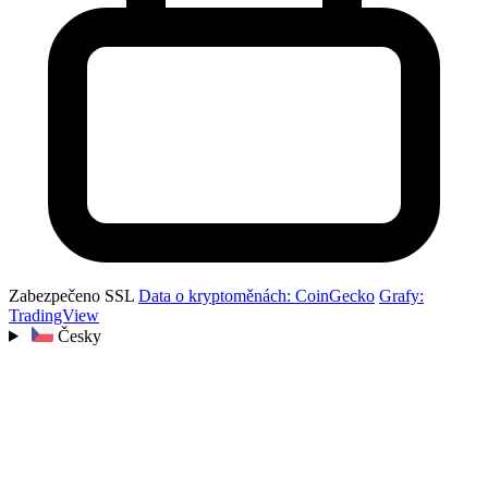
Zabezpečeno SSL
Data o kryptoměnách: CoinGecko
Grafy:
TradingView
Česky