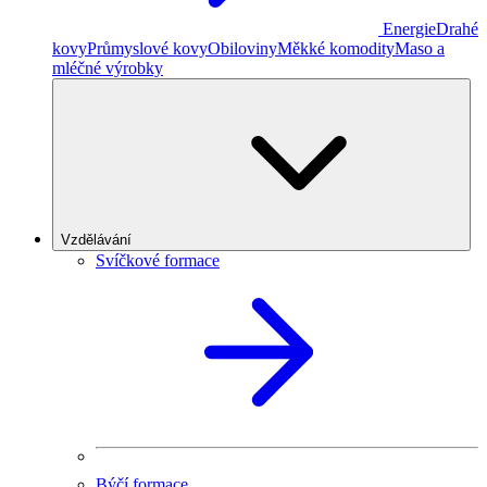
Energie
Drahé
kovy
Průmyslové kovy
Obiloviny
Měkké komodity
Maso a
mléčné výrobky
Vzdělávání
Svíčkové formace
Býčí formace