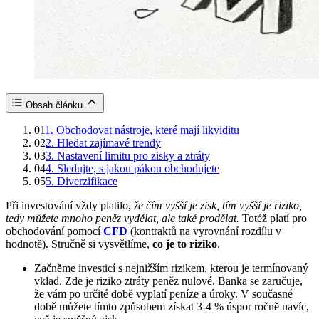
Obsah článku
01
1. Obchodovat nástroje, které mají likviditu
02
2. Hledat zajímavé trendy
03
3. Nastavení limitu pro zisky a ztráty
04
4. Sledujte, s jakou pákou obchodujete
05
5. Diverzifikace
Při investování vždy platilo,
že čím vyšší je zisk, tím vyšší je riziko,
tedy můžete mnoho peněz vydělat, ale také prodělat.
Totéž platí pro
obchodování pomocí
CFD
(kontraktů na vyrovnání rozdílu v
hodnotě). Stručně si vysvětlíme,
co je to riziko
.
Začněme investicí s nejnižším rizikem, kterou je termínovaný
vklad. Zde je riziko ztráty peněz nulové. Banka se zaručuje,
že vám po určité době vyplatí peníze a úroky. V současné
době můžete tímto způsobem získat 3-4 % úspor ročně navíc,