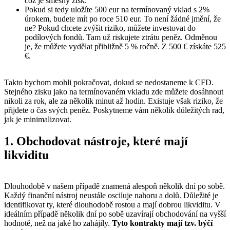
což je směšný zisk.
Pokud si tedy uložíte 500 eur na termínovaný vklad s 2%
úrokem, budete mít po roce 510 eur. To není žádné jmění, že
ne? Pokud chcete zvýšit riziko, můžete investovat do
podílových fondů. Tam už riskujete ztrátu peněz. Odměnou
je, že můžete vydělat přibližně 5 % ročně. Z 500 € získáte 525
€.
Takto bychom mohli pokračovat, dokud se nedostaneme k CFD.
Stejného zisku jako na termínovaném vkladu zde můžete dosáhnout
nikoli za rok, ale za několik minut až hodin. Existuje však riziko, že
přijdete o čas svých peněz. Poskytneme vám několik důležitých rad,
jak je minimalizovat.
1. Obchodovat nástroje, které mají
likviditu
Dlouhodobě v našem případě znamená alespoň několik dní po sobě.
Každý finanční nástroj neustále osciluje nahoru a dolů. Důležité je
identifikovat ty, které dlouhodobě rostou a mají dobrou likviditu. V
ideálním případě několik dní po sobě uzavírají obchodování na vyšší
hodnotě, než na jaké ho zahájily.
Tyto kontrakty mají tzv. býčí