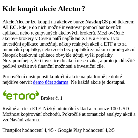
Kde koupit akcie Alector?
Akcie Alector lze koupit na akciové burze
NasdaqGS
pod tickerem
ALEC
, kde je do nich možné investovat pomocí bankovních
aplikací, nebo regulovaných akciových brokerů. Mezi ověřené
akciové brokery v Česku patří například XTB a eToro. Tyto
investiční aplikace umožňují nákup reálných akcií a ETF a to za
minimální poplatky, nebo zcela bez poplatků za nákup i prodej akcií.
Naopak bankovní aplikace obvykle účtují vyšší poplatky.
Nezapomínejte, že i investice do akcií nese rizika, a proto je důležité
pečlivě zvážit své finanční možnosti a investiční cíle.
Pro ověření dostupnosti konkrétní akcie na platformě je dobré
nejdříve otevřít
demo účet zdarma
. Ne každá akcie je dostupná.
Broker č. 1
Reálné akcie a ETF. Nízký minimální vklad a to pouze 100 USD.
Možnost kopírování obchodů. Pokročilé automatické analýzy akcií a
vzdělávání zdarma.
Trustpilot hodnocení 4,4/5 · Google Play hodnocení 4,2/5