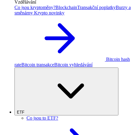
Vzdělávání
Co jsou kryptoměny?
Blockchain
Transakční poplatky
Burzy a
směnárny
Krypto novinky
Bitcoin hash
rate
Bitcoin transakce
Bitcoin vyhledávání
ETF
Co jsou to ETF?