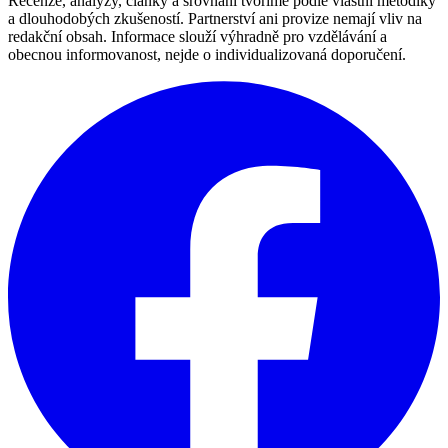
Recenze, analýzy, články a srovnání tvoříme podle vlastní metodiky
a dlouhodobých zkušeností. Partnerství ani provize nemají vliv na
redakční obsah. Informace slouží výhradně pro vzdělávání a
obecnou informovanost, nejde o individualizovaná doporučení.