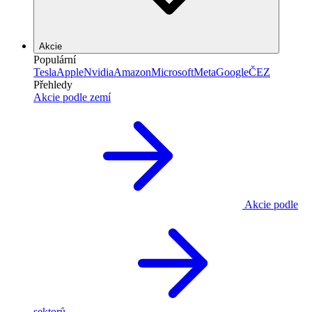
Akcie
Populární
Tesla
Apple
Nvidia
Amazon
Microsoft
Meta
Google
ČEZ
Přehledy
Akcie podle zemí
Akcie podle
sektorů