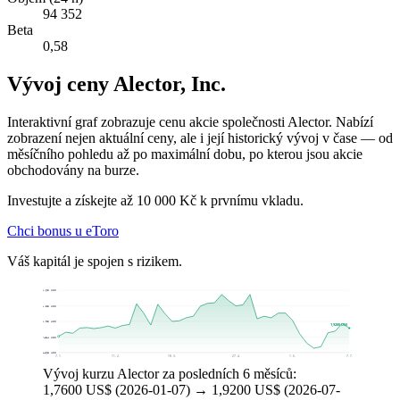
94 352
Beta
0,58
Vývoj ceny Alector, Inc.
Interaktivní graf zobrazuje cenu akcie společnosti Alector. Nabízí
zobrazení nejen aktuální ceny, ale i její historický vývoj v čase — od
měsíčního pohledu až po maximální dobu, po kterou jsou akcie
obchodovány na burze.
Investujte a získejte až 10 000 Kč k prvnímu vkladu.
Chci bonus u eToro
Váš kapitál je spojen s rizikem.
2,65 US$
2,35 US$
2,05 US$
1,9200 US$
1,7484 US$
1,4468 US$
7. 1.
11. 2.
18. 3.
27. 4.
1. 6.
7. 7.
Vývoj kurzu Alector za posledních 6 měsíců:
1,7600 US$ (2026-01-07) → 1,9200 US$ (2026-07-