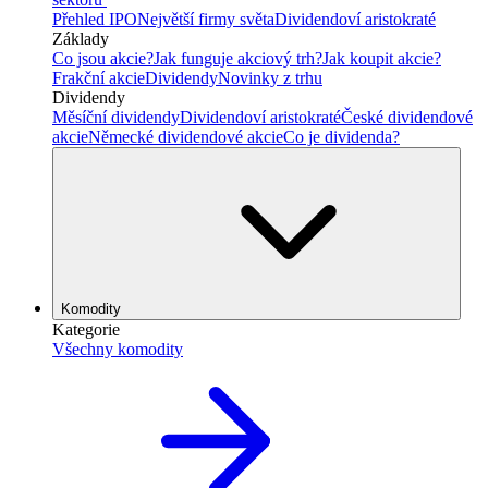
Přehled IPO
Největší firmy světa
Dividendoví aristokraté
Základy
Co jsou akcie?
Jak funguje akciový trh?
Jak koupit akcie?
Frakční akcie
Dividendy
Novinky z trhu
Dividendy
Měsíční dividendy
Dividendoví aristokraté
České dividendové
akcie
Německé dividendové akcie
Co je dividenda?
Komodity
Kategorie
Všechny komodity