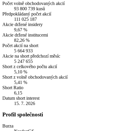
Počet volně obchodovaných akcií
93 800 739 kusů
Předpokládaný počet akcií
111 025 187
Akcie držené insidery
9,67 %
Akcie držené institucemi
82,26 %
Počet akcií na short
5 664 933
Akcie na short předchozí měsíc
5 247 655
Short z celkového počtu akcií
5,10 %
Short z volně obchodovaných akcií
5,41 %
Short Ratio
6,15
Datum short interest
15. 7. 2026
Profil společnosti
Burza