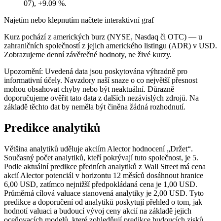
07), +9.09 %.
Najetím nebo klepnutím načtete interaktivní graf
Kurz pochází z amerických burz (NYSE, Nasdaq či OTC) — u
zahraničních společností z jejich amerického listingu (ADR) v USD.
Zobrazujeme denní závěrečné hodnoty, ne živé kurzy.
Upozornění: Uvedená data jsou poskytována výhradně pro
informativní účely. Navzdory naší snaze o co největší přesnost
mohou obsahovat chyby nebo být neaktuální. Důrazně
doporučujeme ověřit tato data z dalších nezávislých zdrojů. Na
základě těchto dat by neměla být činěna žádná rozhodnutí.
Predikce analytiků
Většina analytiků uděluje akciím Alector hodnocení „Držet“.
Současný počet analytiků, kteří pokrývají tuto společnost, je 5.
Podle aktuální predikce předních analytiků z Wall Street má cena
akcií Alector potenciál v horizontu 12 měsíců dosáhnout hranice
6,00 USD, zatímco nejnižší předpokládaná cena je 1,00 USD.
Průměrná cílová valuace stanovená analytiky je 2,00 USD. Tyto
predikce a doporučení od analytiků poskytují přehled o tom, jak
hodnotí valuaci a budoucí vývoj ceny akcií na základě jejich
oceňovacích modelů, které zohledňují predikce budoucích zisků