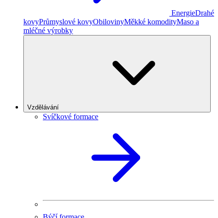
Energie
Drahé
kovy
Průmyslové kovy
Obiloviny
Měkké komodity
Maso a
mléčné výrobky
Vzdělávání
Svíčkové formace
Býčí formace