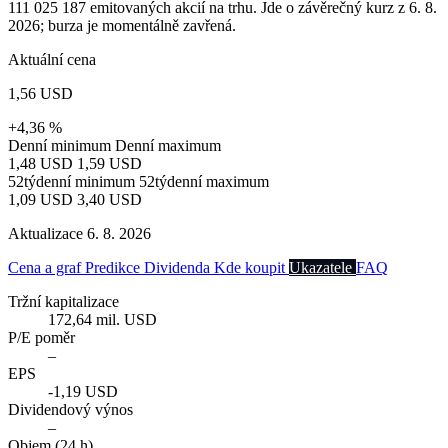
111 025 187 emitovaných akcií na trhu. Jde o závěrečný kurz z 6. 8.
2026; burza je momentálně zavřená.
Aktuální cena
1,56 USD
+4,36 %
Denní minimum
Denní maximum
1,48 USD
1,59 USD
52týdenní minimum
52týdenní maximum
1,09 USD
3,40 USD
Aktualizace 6. 8. 2026
Cena a graf
Predikce
Dividenda
Kde koupit
Ukazatele
FAQ
Tržní kapitalizace
172,64 mil. USD
P/E poměr
–
EPS
-1,19 USD
Dividendový výnos
–
Objem (24 h)