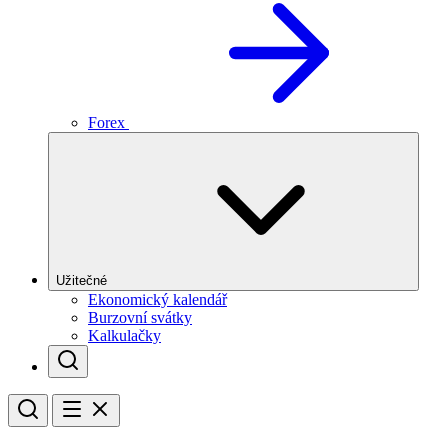
Forex
Užitečné
Ekonomický kalendář
Burzovní svátky
Kalkulačky