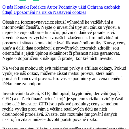
O nás
Kontakt
Redakce
Autor
Podmínky užití
Ochrana osobních
údajů
Upozornění na rizika
Nastavení cookies
Obsah na forexsrovnavac.cz slouží výhradně ke vzdělávání a
informování čtenářů. Nejde o investiční tipy ani záruku výnosu a
nepředstavuje odborné finanční, právní či daňové poradenství.
Uvedené názory vycházejí z našich zkušeností. Pro individuální
posouzení situace kontaktujte kvalifikované odborníky. Kurzy, ceny,
grafy a další data pocházejí z prověřených externích zdrojů; jsou
orientační a jejich úplnou aktuálnost či přesnost nelze garantovat.
Nejde o doporučení k nákupu či prodeji konkrétních investic.
Na webu se mohou objevit reklamní prvky a affiliate odkazy. Pokud
využijete náš odkaz, můžeme získat malou provizi, která nám
pomáhá financovat provoz. Pro vás se podmínky ani cena nemění.
Děkujeme za podporu.
Investování do akcií, ETF, dluhopisů, kryptoměn, derivátů (např.
CFD) a dalších finančních nástrojů je spojeno s rizikem ztráty části
nebo celé investice. CFD jsou pákové produkty; ceny se mohou
rychle vyvíjet proti vám a většina retailových účtů na nich
dlouhodobě prodělává. Zvažte, zda rozumíte fungování daných
nástrojů a zda si můžete dovolit podstupované riziko.