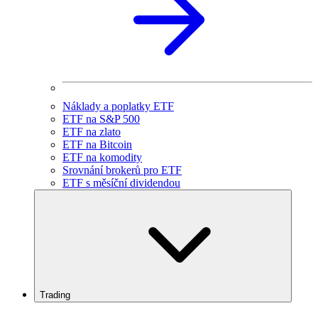
Náklady a poplatky ETF
ETF na S&P 500
ETF na zlato
ETF na Bitcoin
ETF na komodity
Srovnání brokerů pro ETF
ETF s měsíční dividendou
Trading