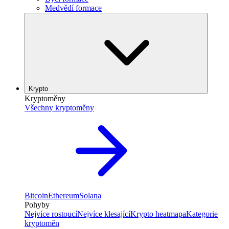
Medvědí formace
Krypto
Kryptoměny
Všechny kryptoměny
Bitcoin
Ethereum
Solana
Pohyby
Nejvíce rostoucí
Nejvíce klesající
Krypto heatmapa
Kategorie
kryptoměn