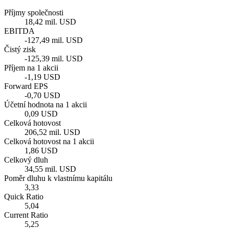
Příjmy společnosti
18,42 mil. USD
EBITDA
-127,49 mil. USD
Čistý zisk
-125,39 mil. USD
Příjem na 1 akcii
-1,19 USD
Forward EPS
-0,70 USD
Účetní hodnota na 1 akcii
0,09 USD
Celková hotovost
206,52 mil. USD
Celková hotovost na 1 akcii
1,86 USD
Celkový dluh
34,55 mil. USD
Poměr dluhu k vlastnímu kapitálu
3,33
Quick Ratio
5,04
Current Ratio
5,25