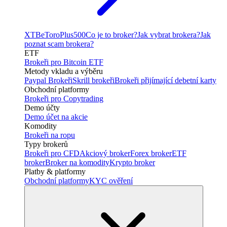
XTB
eToro
Plus500
Co je to broker?
Jak vybrat brokera?
Jak
poznat scam brokera?
ETF
Brokeři pro Bitcoin ETF
Metody vkladu a výběru
Paypal Brokeři
Skrill brokeři
Brokeři přijímající debetní karty
Obchodní platformy
Brokeři pro Copytrading
Demo účty
Demo účet na akcie
Komodity
Brokeři na ropu
Typy brokerů
Brokeři pro CFD
Akciový broker
Forex broker
ETF
broker
Broker na komodity
Krypto broker
Platby & platformy
Obchodní platformy
KYC ověření