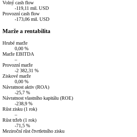
Volný cash flow
-119,11 mil. USD
Provozní cash flow
-173,06 mil. USD
Marže a rentabilita
Hrubé marže
0,00 %
Marže EBITDA
–
Provozní marže
-2 382,31 %
Ziskové marže
0,00 %
Návratnost aktiv (ROA)
-25,7 %
Návratnost vlastního kapitálu (ROE)
-238,9 %
Růst zisku (1 rok)
–
Růst tržeb (1 rok)
-71,5 %
Meziroční růst čtvrtletního zisku
–