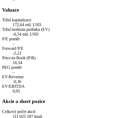
Valuace
Tržní kapitalizace
172,64 mil. USD
Tržní hodnota podniku (EV)
-6,54 mil. USD
P/E poměr
–
Forward P/E
-2,22
Price-to-Book (P/B)
16,54
PEG poměr
–
EV/Revenue
-0,36
EV/EBITDA
0,05
Akcie a short pozice
Celkový počet akcií
111 025 187 kusů