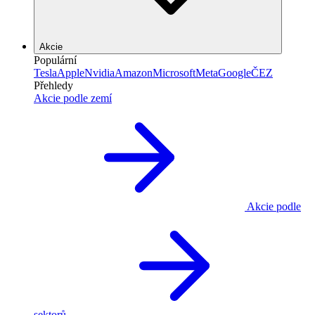
Akcie
Populární
Tesla
Apple
Nvidia
Amazon
Microsoft
Meta
Google
ČEZ
Přehledy
Akcie podle zemí
Akcie podle
sektorů