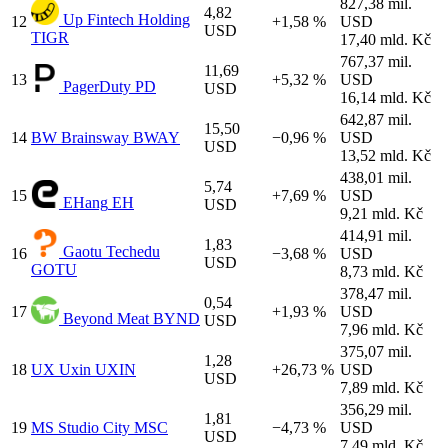
827,38 mil.
4,82
Up Fintech Holding
12
+1,58 %
USD
USD
TIGR
17,40 mld. Kč
767,37 mil.
11,69
13
+5,32 %
USD
PagerDuty
PD
USD
16,14 mld. Kč
642,87 mil.
15,50
14
BW
Brainsway
BWAY
−0,96 %
USD
USD
13,52 mld. Kč
438,01 mil.
5,74
15
+7,69 %
USD
EHang
EH
USD
9,21 mld. Kč
414,91 mil.
1,83
Gaotu Techedu
16
−3,68 %
USD
USD
GOTU
8,73 mld. Kč
378,47 mil.
0,54
17
+1,93 %
USD
Beyond Meat
BYND
USD
7,96 mld. Kč
375,07 mil.
1,28
18
UX
Uxin
UXIN
+26,73 %
USD
USD
7,89 mld. Kč
356,29 mil.
1,81
19
MS
Studio City
MSC
−4,73 %
USD
USD
7,49 mld. Kč