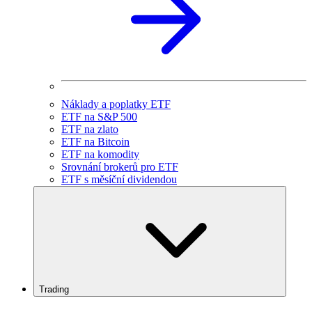
Náklady a poplatky ETF
ETF na S&P 500
ETF na zlato
ETF na Bitcoin
ETF na komodity
Srovnání brokerů pro ETF
ETF s měsíční dividendou
Trading