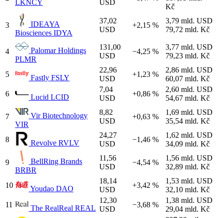
LKNCY
USD
Kč
37,02
3,79 mld. USD
IDEAYA
3
+2,15 %
USD
79,72 mld. Kč
Biosciences
IDYA
131,00
3,77 mld. USD
Palomar Holdings
4
−4,25 %
USD
79,23 mld. Kč
PLMR
22,96
2,86 mld. USD
5
+1,23 %
Fastly
FSLY
USD
60,07 mld. Kč
7,04
2,60 mld. USD
6
+0,86 %
Lucid
LCID
USD
54,67 mld. Kč
8,82
1,69 mld. USD
Vir Biotechnology
7
+0,63 %
USD
35,54 mld. Kč
VIR
24,27
1,62 mld. USD
8
−1,46 %
Revolve
RVLV
USD
34,09 mld. Kč
11,56
1,56 mld. USD
BellRing Brands
9
−4,54 %
USD
32,89 mld. Kč
BRBR
18,14
1,53 mld. USD
10
+3,42 %
Youdao
DAO
USD
32,10 mld. Kč
12,30
1,38 mld. USD
11
−3,68 %
The RealReal
REAL
USD
29,04 mld. Kč