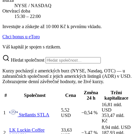
Burza
NYSE / NASDAQ
Otevírací doba
15:30 – 22:00
Investujte a získejte až 10 000 Kč k prvnímu vkladu.
Chci bonus u eToro
Váš kapitál je spojen s rizikem.
Hledat společnost
Kurzy pocházejí z amerických burz (NYSE, Nasdaq, OTC) — u
zahraničních společností z jejich amerických listingů (ADR) v USD.
Zobrazujeme denní závěrečné hodnoty, ne živé kurzy.
Změna
Tržní
#
Společnost
Cena
24 h
kapitalizace
16,81 mld.
5,52
USD
1
−0,54 %
Stellantis
STLA
USD
353,47 mld.
Kč
8,94 mld. USD
LK
Luckin Coffee
33,63
2
−3,47 %
187,93 mld.