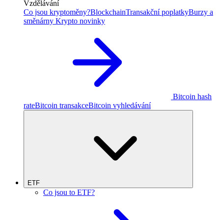
Vzdělávání
Co jsou kryptoměny?
Blockchain
Transakční poplatky
Burzy a
směnárny
Krypto novinky
Bitcoin hash
rate
Bitcoin transakce
Bitcoin vyhledávání
ETF
Co jsou to ETF?