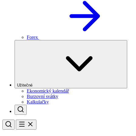
Forex
Užitečné
Ekonomický kalendář
Burzovní svátky
Kalkulačky