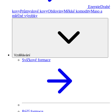
Energie
Drahé
kovy
Průmyslové kovy
Obiloviny
Měkké komodity
Maso a
mléčné výrobky
Vzdělávání
Svíčkové formace
Býčí formace