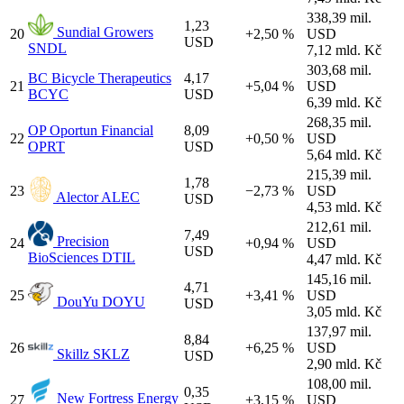
338,39 mil.
1,23
Sundial Growers
20
+2,50 %
USD
USD
SNDL
7,12 mld. Kč
303,68 mil.
BC
Bicycle Therapeutics
4,17
21
+5,04 %
USD
BCYC
USD
6,39 mld. Kč
268,35 mil.
OP
Oportun Financial
8,09
22
+0,50 %
USD
OPRT
USD
5,64 mld. Kč
215,39 mil.
1,78
23
−2,73 %
USD
Alector
ALEC
USD
4,53 mld. Kč
212,61 mil.
7,49
Precision
24
+0,94 %
USD
USD
BioSciences
DTIL
4,47 mld. Kč
145,16 mil.
4,71
25
+3,41 %
USD
DouYu
DOYU
USD
3,05 mld. Kč
137,97 mil.
8,84
26
+6,25 %
USD
Skillz
SKLZ
USD
2,90 mld. Kč
108,00 mil.
0,35
New Fortress Energy
27
+3,15 %
USD