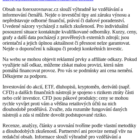
Obsah na forexsrovnavac.cz slouží výhradně ke vzdělávání a
informování čtenářů. Nejde o investiční tipy ani záruku výnosu a
nepředstavuje odborné finanční, právní či daňové poradenství.
Uvedené názory vycházejí z našich zkušeností. Pro individuální
posouzení situace kontaktujte kvalifikované odborníky. Kurzy, ceny,
grafy a další data pocházejí z prověřených externích zdrojů; jsou
orientační a jejich úplnou aktuálnost či přesnost nelze garantovat.
Nejde o doporučení k nákupu či prodeji konkrétních investic.
Na webu se mohou objevit reklamní prvky a affiliate odkazy. Pokud
využijete náš odkaz, můžeme získat malou provizi, která nám
pomáhá financovat provoz. Pro vás se podmínky ani cena nemění.
Děkujeme za podporu.
Investování do akcií, ETF, dluhopisů, kryptoměn, derivátů (např.
CFD) a dalších finančních nástrojů je spojeno s rizikem ztráty části
nebo celé investice. CFD jsou pákové produkty; ceny se mohou
rychle vyvíjet proti vám a většina retailových účtů na nich
dlouhodobě prodělává. Zvažte, zda rozumíte fungování daných
nástrojů a zda si můžete dovolit podstupované riziko.
Recenze, analýzy, články a srovnání tvoříme podle vlastní metodiky
a dlouhodobých zkušeností. Partnerství ani provize nemají vliv na
redakční obsah. Informace slouží výhradně pro vzdělávání a