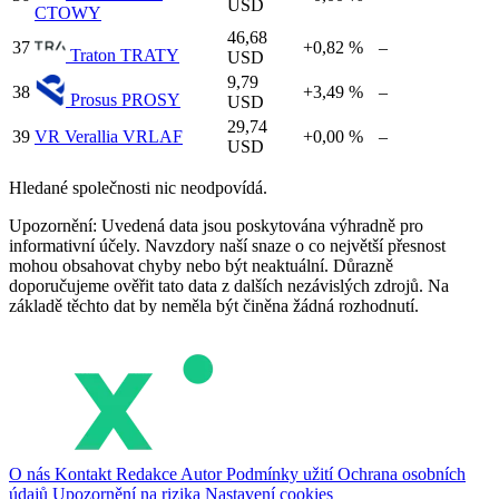
USD
CTOWY
46,68
37
+0,82 %
–
Traton
TRATY
USD
9,79
38
+3,49 %
–
Prosus
PROSY
USD
29,74
39
VR
Verallia
VRLAF
+0,00 %
–
USD
Hledané společnosti nic neodpovídá.
Upozornění: Uvedená data jsou poskytována výhradně pro
informativní účely. Navzdory naší snaze o co největší přesnost
mohou obsahovat chyby nebo být neaktuální. Důrazně
doporučujeme ověřit tato data z dalších nezávislých zdrojů. Na
základě těchto dat by neměla být činěna žádná rozhodnutí.
O nás
Kontakt
Redakce
Autor
Podmínky užití
Ochrana osobních
údajů
Upozornění na rizika
Nastavení cookies