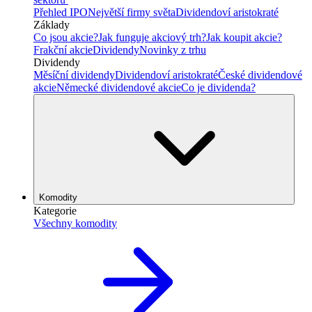
Přehled IPO
Největší firmy světa
Dividendoví aristokraté
Základy
Co jsou akcie?
Jak funguje akciový trh?
Jak koupit akcie?
Frakční akcie
Dividendy
Novinky z trhu
Dividendy
Měsíční dividendy
Dividendoví aristokraté
České dividendové
akcie
Německé dividendové akcie
Co je dividenda?
Komodity
Kategorie
Všechny komodity