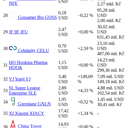
USD
NFE
2,27 mld. Kč
95,28 mil.
0,18
28
−0,22 %
USD
Gossamer Bio
GOSS
USD
2,00 mld. Kč
30,02 mil.
2,47
29
JF
9F
JFU
+0,00 %
USD
USD
631,45 mil. Kč
23,16 mil.
0,70
30
+2,59 %
USD
Celularity
CELU
USD
487,06 mil. Kč
14,23 mil.
HO
Hookipa Pharma
1,15
31
+0,00 %
USD
HOOK
USD
299,36 mil. Kč
3,40
+149,69
7,09 mil. USD
32
YJ
Yunji
YJ
USD
%
149,18 mil. Kč
SL
Super League
2,89
4,88 mil. USD
33
+4,33 %
Enterprise
SLE
USD
102,54 mil. Kč
1,95
1,45 mil. USD
34
+0,52 %
Greenlane
GNLN
USD
30,41 mil. Kč
17,42
35
XI
Xiaomi
XIACY
+1,34 %
–
USD
14,93
China Tower
36
+0,00 %
–