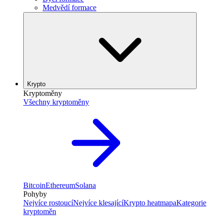
Medvědí formace
Krypto
Kryptoměny
Všechny kryptoměny
Bitcoin
Ethereum
Solana
Pohyby
Nejvíce rostoucí
Nejvíce klesající
Krypto heatmapa
Kategorie
kryptoměn