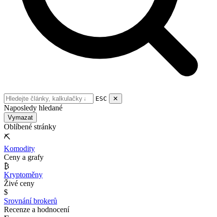
ESC
✕
Naposledy hledané
Vymazat
Oblíbené stránky
⛏
Komodity
Ceny a grafy
₿
Kryptoměny
Živé ceny
$
Srovnání brokerů
Recenze a hodnocení