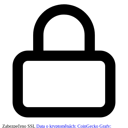
Zabezpečeno SSL
Data o kryptoměnách: CoinGecko
Grafy: