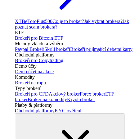
XTB
eToro
Plus500
Co je to broker?
Jak vybrat brokera?
Jak
poznat scam brokera?
ETF
Brokeři pro Bitcoin ETF
Metody vkladu a výběru
Paypal Brokeři
Skrill brokeři
Brokeři přijímající debetní karty
Obchodní platformy
Brokeři pro Copytrading
Demo účty
Demo účet na akcie
Komodity
Brokeři na ropu
Typy brokerů
Brokeři pro CFD
Akciový broker
Forex broker
ETF
broker
Broker na komodity
Krypto broker
Platby & platformy
Obchodní platformy
KYC ověření