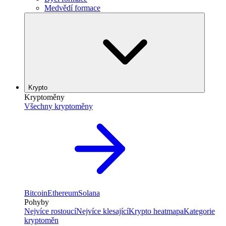
Medvědí formace
Krypto
Kryptoměny
Všechny kryptoměny
Bitcoin
Ethereum
Solana
Pohyby
Nejvíce rostoucí
Nejvíce klesající
Krypto heatmapa
Kategorie
kryptoměn