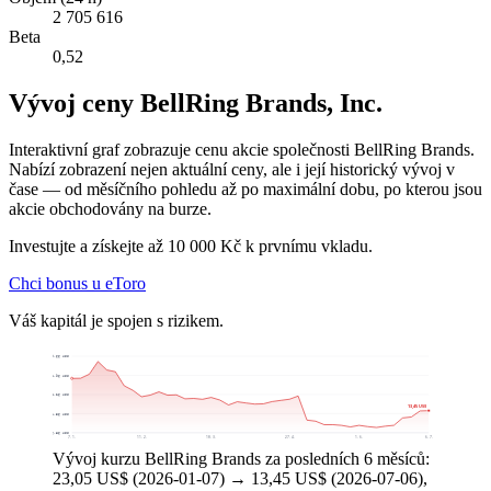
2 705 616
Beta
0,52
Vývoj ceny BellRing Brands, Inc.
Interaktivní graf zobrazuje cenu akcie společnosti BellRing Brands.
Nabízí zobrazení nejen aktuální ceny, ale i její historický vývoj v
čase — od měsíčního pohledu až po maximální dobu, po kterou jsou
akcie obchodovány na burze.
Investujte a získejte až 10 000 Kč k prvnímu vkladu.
Chci bonus u eToro
Váš kapitál je spojen s rizikem.
29,66 US$
23,96 US$
18,26 US$
13,45 US$
12,56 US$
6,86 US$
7. 1.
11. 2.
18. 3.
27. 4.
1. 6.
6. 7.
Vývoj kurzu BellRing Brands za posledních 6 měsíců:
23,05 US$ (2026-01-07) → 13,45 US$ (2026-07-06),