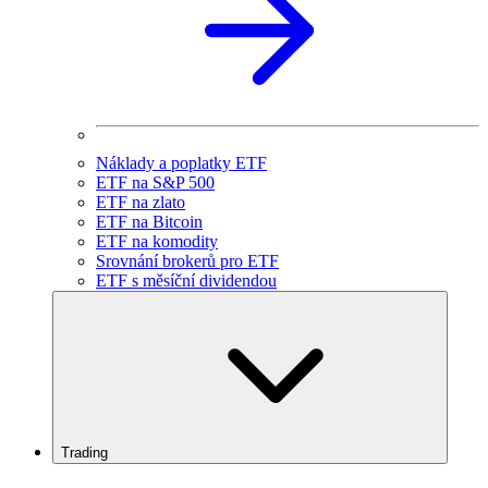
Náklady a poplatky ETF
ETF na S&P 500
ETF na zlato
ETF na Bitcoin
ETF na komodity
Srovnání brokerů pro ETF
ETF s měsíční dividendou
Trading