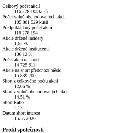
Celkový počet akcií
116 278 194 kusů
Počet volně obchodovaných akcií
105 801 529 kusů
Předpokládaný počet akcií
116 278 194
Akcie držené insidery
1,62 %
Akcie držené institucemi
106,12 %
Počet akcií na short
14 725 611
Akcie na short předchozí měsíc
15 839 200
Short z celkového počtu akcií
12,66 %
Short z volně obchodovaných akcií
14,51 %
Short Ratio
2,13
Datum short interest
15. 7. 2026
Profil společnosti