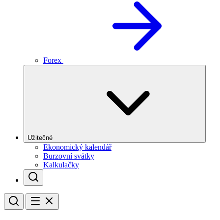
Forex
Užitečné
Ekonomický kalendář
Burzovní svátky
Kalkulačky