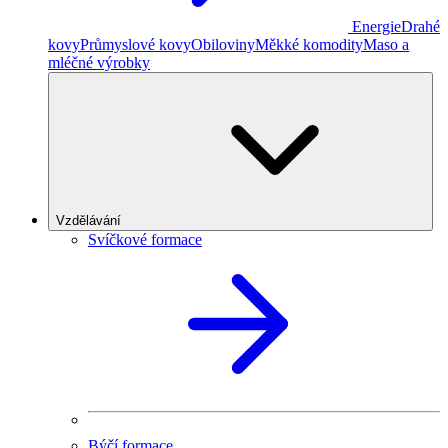
Energie
Drahé
kovy
Průmyslové kovy
Obiloviny
Měkké komodity
Maso a
mléčné výrobky
Vzdělávání
Svíčkové formace
Býčí formace