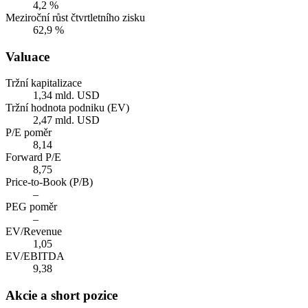
4,2 %
Meziroční růst čtvrtletního zisku
62,9 %
Valuace
Tržní kapitalizace
1,34 mld. USD
Tržní hodnota podniku (EV)
2,47 mld. USD
P/E poměr
8,14
Forward P/E
8,75
Price-to-Book (P/B)
–
PEG poměr
–
EV/Revenue
1,05
EV/EBITDA
9,38
Akcie a short pozice