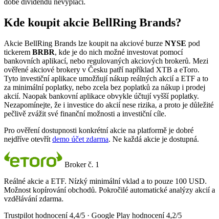
době dividendu nevyplácí.
Kde koupit akcie BellRing Brands?
Akcie BellRing Brands lze koupit na akciové burze
NYSE
pod
tickerem
BRBR
, kde je do nich možné investovat pomocí
bankovních aplikací, nebo regulovaných akciových brokerů. Mezi
ověřené akciové brokery v Česku patří například XTB a eToro.
Tyto investiční aplikace umožňují nákup reálných akcií a ETF a to
za minimální poplatky, nebo zcela bez poplatků za nákup i prodej
akcií. Naopak bankovní aplikace obvykle účtují vyšší poplatky.
Nezapomínejte, že i investice do akcií nese rizika, a proto je důležité
pečlivě zvážit své finanční možnosti a investiční cíle.
Pro ověření dostupnosti konkrétní akcie na platformě je dobré
nejdříve otevřít
demo účet zdarma
. Ne každá akcie je dostupná.
Broker č. 1
Reálné akcie a ETF. Nízký minimální vklad a to pouze 100 USD.
Možnost kopírování obchodů. Pokročilé automatické analýzy akcií a
vzdělávání zdarma.
Trustpilot hodnocení 4,4/5 · Google Play hodnocení 4,2/5