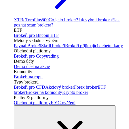
XTB
eToro
Plus500
Co je to broker?
Jak vybrat brokera?
Jak
poznat scam brokera?
ETF
Brokeři pro Bitcoin ETF
Metody vkladu a výběru
Paypal Brokeři
Skrill brokeři
Brokeři přijímající debetní karty
Obchodní platformy
Brokeři pro Copytrading
Demo účty
Demo účet na akcie
Komodity
Brokeři na ropu
Typy brokerů
Brokeři pro CFD
Akciový broker
Forex broker
ETF
broker
Broker na komodity
Krypto broker
Platby & platformy
Obchodní platformy
KYC ověření