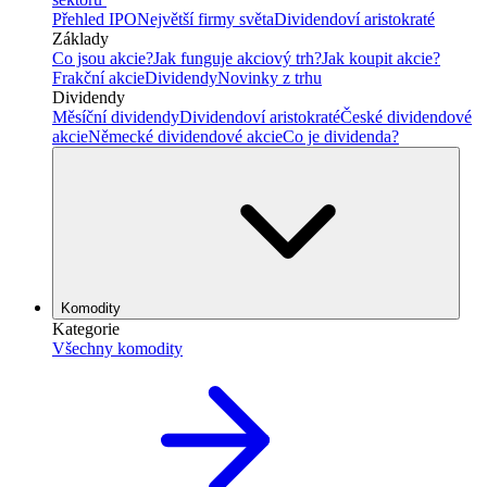
Přehled IPO
Největší firmy světa
Dividendoví aristokraté
Základy
Co jsou akcie?
Jak funguje akciový trh?
Jak koupit akcie?
Frakční akcie
Dividendy
Novinky z trhu
Dividendy
Měsíční dividendy
Dividendoví aristokraté
České dividendové
akcie
Německé dividendové akcie
Co je dividenda?
Komodity
Kategorie
Všechny komodity