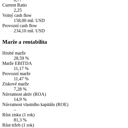
Current Ratio
2,25
Volný cash flow
158,00 mil. USD
Provozní cash flow
234,10 mil. USD
Marže a rentabilita
Hrubé marže
28,59 %
Marže EBITDA
11,17 %
Provozní marže
11,47 %
Ziskové marže
7,28 %
Návratnost aktiv (ROA)
14,9 %
Návratnost vlastního kapitálu (ROE)
–
Růst zisku (1 rok)
81,3 %
Růst tržeb (1 rok)