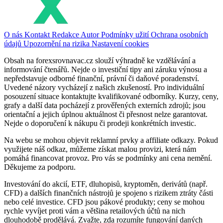
O nás
Kontakt
Redakce
Autor
Podmínky užití
Ochrana osobních
údajů
Upozornění na rizika
Nastavení cookies
Obsah na forexsrovnavac.cz slouží výhradně ke vzdělávání a
informování čtenářů. Nejde o investiční tipy ani záruku výnosu a
nepředstavuje odborné finanční, právní či daňové poradenství.
Uvedené názory vycházejí z našich zkušeností. Pro individuální
posouzení situace kontaktujte kvalifikované odborníky. Kurzy, ceny,
grafy a další data pocházejí z prověřených externích zdrojů; jsou
orientační a jejich úplnou aktuálnost či přesnost nelze garantovat.
Nejde o doporučení k nákupu či prodeji konkrétních investic.
Na webu se mohou objevit reklamní prvky a affiliate odkazy. Pokud
využijete náš odkaz, můžeme získat malou provizi, která nám
pomáhá financovat provoz. Pro vás se podmínky ani cena nemění.
Děkujeme za podporu.
Investování do akcií, ETF, dluhopisů, kryptoměn, derivátů (např.
CFD) a dalších finančních nástrojů je spojeno s rizikem ztráty části
nebo celé investice. CFD jsou pákové produkty; ceny se mohou
rychle vyvíjet proti vám a většina retailových účtů na nich
dlouhodobě prodělává. Zvažte, zda rozumíte fungování daných