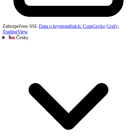
Zabezpečeno SSL
Data o kryptoměnách: CoinGecko
Grafy:
TradingView
Česky