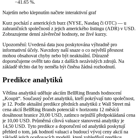
−41.65 %.
Najetím nebo klepnutím načtete interaktivní graf
Kurz pochází z amerických burz (NYSE, Nasdaq či OTC) — u
zahraničních společností z jejich amerického listingu (ADR) v USD.
Zobrazujeme denní závěrečné hodnoty, ne živé kurzy.
Upozornění: Uvedená data jsou poskytována výhradně pro
informativní účely. Navzdory naší snaze o co největší přesnost
mohou obsahovat chyby nebo být neaktuální. Důrazně
doporučujeme ověřit tato data z dalších nezávislých zdrojů. Na
základě těchto dat by neměla být činěna žádná rozhodnutí.
Predikce analytiků
Většina analytiků uděluje akciím BellRing Brands hodnocení
„Koupit“. Současný počet analytiků, kteří pokrývají tuto společnost,
je 12. Podle aktuální predikce předních analytiků z Wall Street má
cena akcií BellRing Brands potenciál v horizontu 12 měsíců
dosáhnout hranice 20,00 USD, zatímco nejnižší předpokládaná cena
je 10,00 USD. Průměrná cílová valuace stanovená analytiky je
14,50 USD. Tyto predikce a doporučení od analytiků poskytují
přehled o tom, jak hodnotí valuaci a budoucí vývoj ceny akcií na
základě jejich oceňovacích modelů, které zohledňují predikce