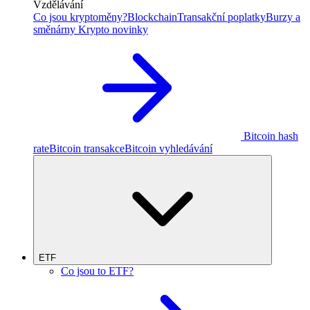
Vzdělávání
Co jsou kryptoměny?
Blockchain
Transakční poplatky
Burzy a
směnárny
Krypto novinky
Bitcoin hash
rate
Bitcoin transakce
Bitcoin vyhledávání
ETF
Co jsou to ETF?