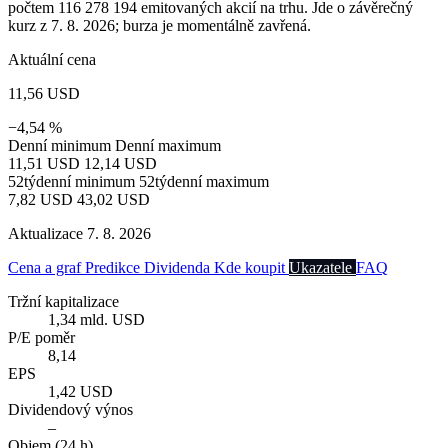
počtem 116 278 194 emitovaných akcií na trhu. Jde o závěrečný
kurz z 7. 8. 2026; burza je momentálně zavřená.
Aktuální cena
11,56 USD
−4,54 %
Denní minimum
Denní maximum
11,51 USD
12,14 USD
52týdenní minimum
52týdenní maximum
7,82 USD
43,02 USD
Aktualizace 7. 8. 2026
Cena a graf
Predikce
Dividenda
Kde koupit
Ukazatele
FAQ
Tržní kapitalizace
1,34 mld. USD
P/E poměr
8,14
EPS
1,42 USD
Dividendový výnos
–
Objem (24 h)