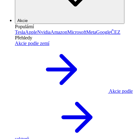
Akcie
Populární
Tesla
Apple
Nvidia
Amazon
Microsoft
Meta
Google
ČEZ
Přehledy
Akcie podle zemí
Akcie podle
sektorů