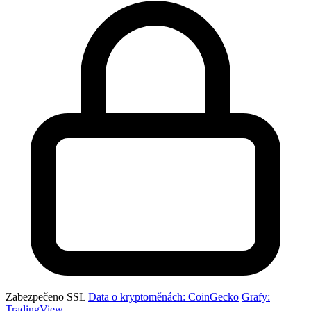
Zabezpečeno SSL
Data o kryptoměnách: CoinGecko
Grafy:
TradingView