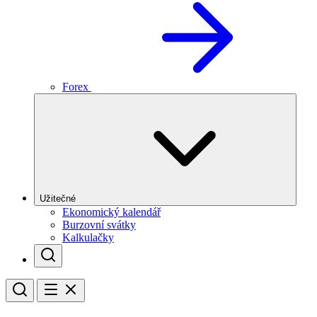
Forex
Užitečné
Ekonomický kalendář
Burzovní svátky
Kalkulačky