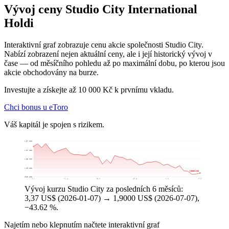
Vývoj ceny Studio City International
Holdi
Interaktivní graf zobrazuje cenu akcie společnosti Studio City.
Nabízí zobrazení nejen aktuální ceny, ale i její historický vývoj v
čase — od měsíčního pohledu až po maximální dobu, po kterou jsou
akcie obchodovány na burze.
Investujte a získejte až 10 000 Kč k prvnímu vkladu.
Chci bonus u eToro
Váš kapitál je spojen s rizikem.
3,67 US$
3,17 US$
2,68 US$
2,19 US$
1,9000 US$
1,6940 US$
7. 1.
11. 2.
18. 3.
27. 4.
1. 6.
7. 7.
Vývoj kurzu Studio City za posledních 6 měsíců:
3,37 US$ (2026-01-07) → 1,9000 US$ (2026-07-07),
−43.62 %.
Najetím nebo klepnutím načtete interaktivní graf