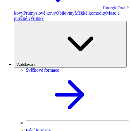
Energie
Drahé
kovy
Průmyslové kovy
Obiloviny
Měkké komodity
Maso a
mléčné výrobky
Vzdělávání
Svíčkové formace
Býčí formace