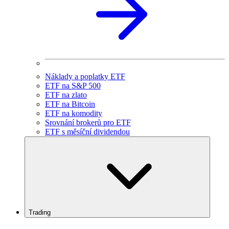
Náklady a poplatky ETF
ETF na S&P 500
ETF na zlato
ETF na Bitcoin
ETF na komodity
Srovnání brokerů pro ETF
ETF s měsíční dividendou
Trading