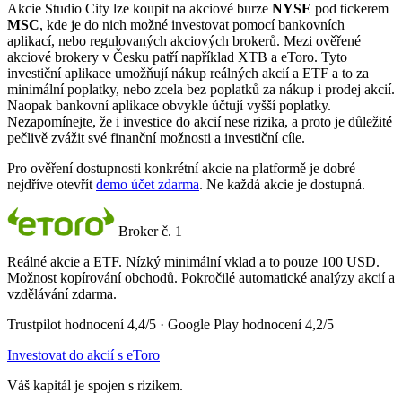
Akcie Studio City lze koupit na akciové burze
NYSE
pod tickerem
MSC
, kde je do nich možné investovat pomocí bankovních
aplikací, nebo regulovaných akciových brokerů. Mezi ověřené
akciové brokery v Česku patří například XTB a eToro. Tyto
investiční aplikace umožňují nákup reálných akcií a ETF a to za
minimální poplatky, nebo zcela bez poplatků za nákup i prodej akcií.
Naopak bankovní aplikace obvykle účtují vyšší poplatky.
Nezapomínejte, že i investice do akcií nese rizika, a proto je důležité
pečlivě zvážit své finanční možnosti a investiční cíle.
Pro ověření dostupnosti konkrétní akcie na platformě je dobré
nejdříve otevřít
demo účet zdarma
. Ne každá akcie je dostupná.
Broker č. 1
Reálné akcie a ETF. Nízký minimální vklad a to pouze 100 USD.
Možnost kopírování obchodů. Pokročilé automatické analýzy akcií a
vzdělávání zdarma.
Trustpilot hodnocení 4,4/5 · Google Play hodnocení 4,2/5
Investovat do akcií s eToro
Váš kapitál je spojen s rizikem.