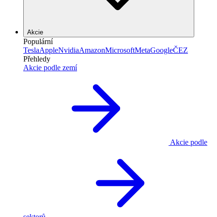
Akcie
Populární
Tesla
Apple
Nvidia
Amazon
Microsoft
Meta
Google
ČEZ
Přehledy
Akcie podle zemí
Akcie podle
sektorů