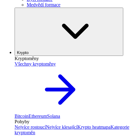
Medvědí formace
Krypto
Kryptoměny
Všechny kryptoměny
Bitcoin
Ethereum
Solana
Pohyby
Nejvíce rostoucí
Nejvíce klesající
Krypto heatmapa
Kategorie
kryptoměn