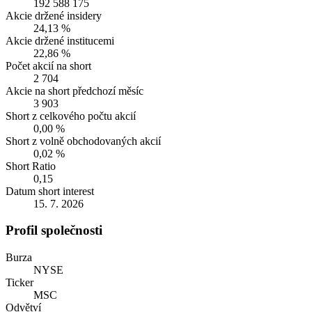
192 588 175
Akcie držené insidery
24,13 %
Akcie držené institucemi
22,86 %
Počet akcií na short
2 704
Akcie na short předchozí měsíc
3 903
Short z celkového počtu akcií
0,00 %
Short z volně obchodovaných akcií
0,02 %
Short Ratio
0,15
Datum short interest
15. 7. 2026
Profil společnosti
Burza
NYSE
Ticker
MSC
Odvětví