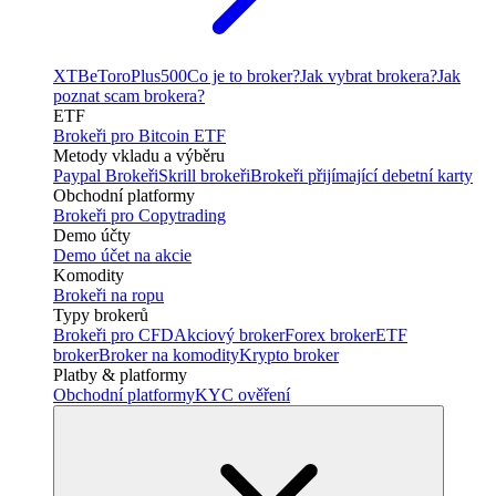
XTB
eToro
Plus500
Co je to broker?
Jak vybrat brokera?
Jak
poznat scam brokera?
ETF
Brokeři pro Bitcoin ETF
Metody vkladu a výběru
Paypal Brokeři
Skrill brokeři
Brokeři přijímající debetní karty
Obchodní platformy
Brokeři pro Copytrading
Demo účty
Demo účet na akcie
Komodity
Brokeři na ropu
Typy brokerů
Brokeři pro CFD
Akciový broker
Forex broker
ETF
broker
Broker na komodity
Krypto broker
Platby & platformy
Obchodní platformy
KYC ověření