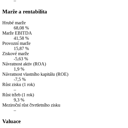
–
Marže a rentabilita
Hrubé marže
68,08 %
Marže EBITDA
41,58 %
Provozní marže
15,87 %
Ziskové marže
-5,63 %
Návratnost aktiv (ROA)
1,9 %
Návratnost vlastního kapitálu (ROE)
-7,5 %
Růst zisku (1 rok)
–
Růst tržeb (1 rok)
9,3 %
Meziroční růst čtvrtletního zisku
–
Valuace