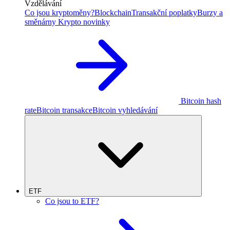
Vzdělávání
Co jsou kryptoměny?
Blockchain
Transakční poplatky
Burzy a
směnárny
Krypto novinky
Bitcoin hash
rate
Bitcoin transakce
Bitcoin vyhledávání
ETF
Co jsou to ETF?