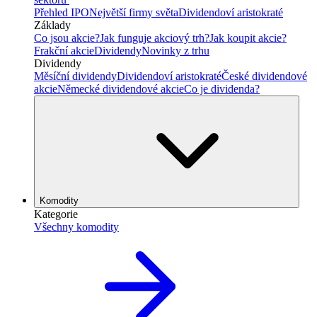
Přehled IPO
Největší firmy světa
Dividendoví aristokraté
Základy
Co jsou akcie?
Jak funguje akciový trh?
Jak koupit akcie?
Frakční akcie
Dividendy
Novinky z trhu
Dividendy
Měsíční dividendy
Dividendoví aristokraté
České dividendové
akcie
Německé dividendové akcie
Co je dividenda?
Komodity
Kategorie
Všechny komodity