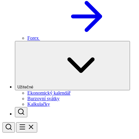
Forex
Užitečné
Ekonomický kalendář
Burzovní svátky
Kalkulačky