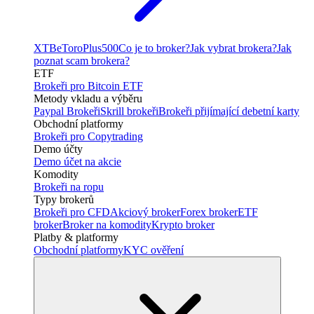
XTB
eToro
Plus500
Co je to broker?
Jak vybrat brokera?
Jak
poznat scam brokera?
ETF
Brokeři pro Bitcoin ETF
Metody vkladu a výběru
Paypal Brokeři
Skrill brokeři
Brokeři přijímající debetní karty
Obchodní platformy
Brokeři pro Copytrading
Demo účty
Demo účet na akcie
Komodity
Brokeři na ropu
Typy brokerů
Brokeři pro CFD
Akciový broker
Forex broker
ETF
broker
Broker na komodity
Krypto broker
Platby & platformy
Obchodní platformy
KYC ověření