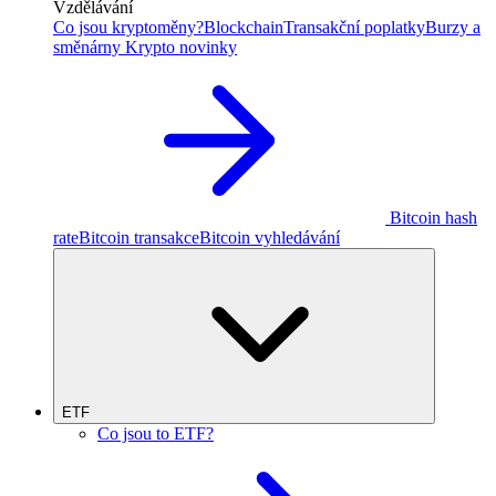
Vzdělávání
Co jsou kryptoměny?
Blockchain
Transakční poplatky
Burzy a
směnárny
Krypto novinky
Bitcoin hash
rate
Bitcoin transakce
Bitcoin vyhledávání
ETF
Co jsou to ETF?