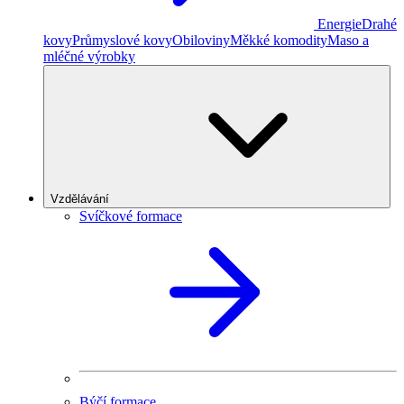
Energie
Drahé
kovy
Průmyslové kovy
Obiloviny
Měkké komodity
Maso a
mléčné výrobky
Vzdělávání
Svíčkové formace
Býčí formace