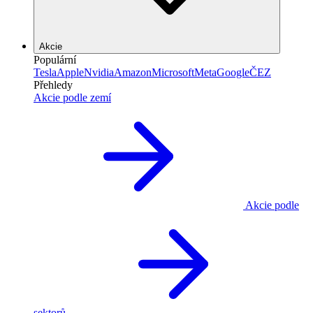
Akcie
Populární
Tesla
Apple
Nvidia
Amazon
Microsoft
Meta
Google
ČEZ
Přehledy
Akcie podle zemí
Akcie podle
sektorů