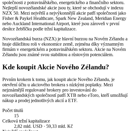
společnosti z potravinářského, energetického a finančního sektoru.
Nejlepší novozélandské akcie jsou ty, které se obchodují v indexu
NZX 50. Mezi největší a nejvýkonnější akcie patří společnosti jako
Fisher & Paykel Healthcare, Spark New Zealand, Meridian Energy
nebo Auckland International Airport, které jsou zároveň v první
desítce žebříčku podle tržní kapitalizace.
Novozélandská burza (NZX) je hlavní burzou na Novém Zélandu a
hraje důležitou roli v ekonomice země, zejména díky významným
firmám v energetickém a potravinářském sektoru. Akcie na Novém
Zélandu jsou známé svou stabilitou a růstovým potenciálem.
Kde koupit Akcie Nového Zélandu?
Prvním krokem k tomu, jak koupit akcie Nového Zélandu, je
otevření účtu u akciového brokera s nízkými poplatky. Mezi
nejznámější regulované brokery pro investování do
novozélandských společností patří XTB nebo eToro, kteří umožňují
nákup a prodej jednotlivých akcií a ETF.
Počet titulů
15
Celková tržní kapitalizace
2,82 mld. USD · 59,33 mld. Kč