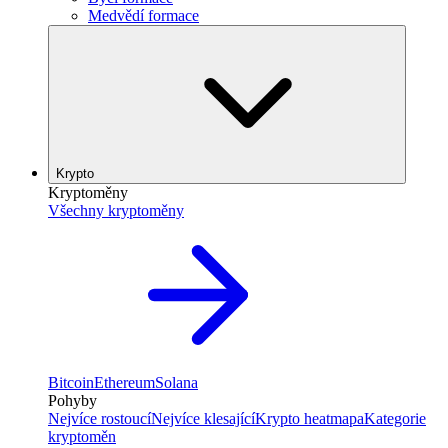
Medvědí formace
Krypto
Kryptoměny
Všechny kryptoměny
Bitcoin
Ethereum
Solana
Pohyby
Nejvíce rostoucí
Nejvíce klesající
Krypto heatmapa
Kategorie
kryptoměn