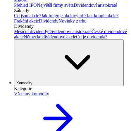
Přehled IPO
Největší firmy světa
Dividendoví aristokraté
Základy
Co jsou akcie?
Jak funguje akciový trh?
Jak koupit akcie?
Frakční akcie
Dividendy
Novinky z trhu
Dividendy
Měsíční dividendy
Dividendoví aristokraté
České dividendové
akcie
Německé dividendové akcie
Co je dividenda?
Komodity
Kategorie
Všechny komodity