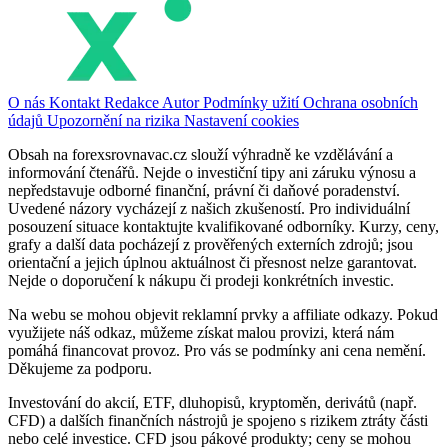
O nás
Kontakt
Redakce
Autor
Podmínky užití
Ochrana osobních
údajů
Upozornění na rizika
Nastavení cookies
Obsah na forexsrovnavac.cz slouží výhradně ke vzdělávání a
informování čtenářů. Nejde o investiční tipy ani záruku výnosu a
nepředstavuje odborné finanční, právní či daňové poradenství.
Uvedené názory vycházejí z našich zkušeností. Pro individuální
posouzení situace kontaktujte kvalifikované odborníky. Kurzy, ceny,
grafy a další data pocházejí z prověřených externích zdrojů; jsou
orientační a jejich úplnou aktuálnost či přesnost nelze garantovat.
Nejde o doporučení k nákupu či prodeji konkrétních investic.
Na webu se mohou objevit reklamní prvky a affiliate odkazy. Pokud
využijete náš odkaz, můžeme získat malou provizi, která nám
pomáhá financovat provoz. Pro vás se podmínky ani cena nemění.
Děkujeme za podporu.
Investování do akcií, ETF, dluhopisů, kryptoměn, derivátů (např.
CFD) a dalších finančních nástrojů je spojeno s rizikem ztráty části
nebo celé investice. CFD jsou pákové produkty; ceny se mohou