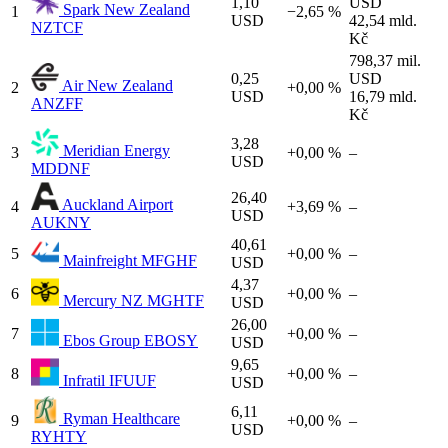
1,10
USD
Spark New Zealand
1
−2,65 %
USD
42,54 mld.
NZTCF
Kč
798,37 mil.
0,25
USD
Air New Zealand
2
+0,00 %
USD
16,79 mld.
ANZFF
Kč
3,28
Meridian Energy
3
+0,00 %
–
USD
MDDNF
26,40
Auckland Airport
4
+3,69 %
–
USD
AUKNY
40,61
5
+0,00 %
–
Mainfreight
MFGHF
USD
4,37
6
+0,00 %
–
Mercury NZ
MGHTF
USD
26,00
7
+0,00 %
–
Ebos Group
EBOSY
USD
9,65
8
+0,00 %
–
Infratil
IFUUF
USD
6,11
Ryman Healthcare
9
+0,00 %
–
USD
RYHTY