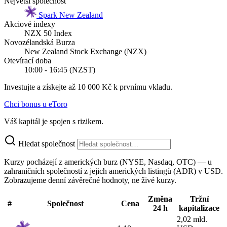
Největší společnost
Spark New Zealand
Akciové indexy
NZX 50 Index
Novozélandská Burza
New Zealand Stock Exchange (NZX)
Otevírací doba
10:00 - 16:45 (NZST)
Investujte a získejte až 10 000 Kč k prvnímu vkladu.
Chci bonus u eToro
Váš kapitál je spojen s rizikem.
Hledat společnost
Kurzy pocházejí z amerických burz (NYSE, Nasdaq, OTC) — u
zahraničních společností z jejich amerických listingů (ADR) v USD.
Zobrazujeme denní závěrečné hodnoty, ne živé kurzy.
Změna
Tržní
#
Společnost
Cena
24 h
kapitalizace
2,02 mld.