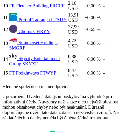
2,10
10
FR
Fletcher Building
FRCEF
+0,00 %
–
USD
13,91
11
+0,00 %
–
Port of Tauranga
PTAUY
USD
27,90
12
+0,65 %
–
Chorus
CHRYY
USD
4,72
Summerset Holdings
13
+0,00 %
–
USD
SMGRF
0,38
Skycity Entertainment
14
+0,00 %
–
USD
Group
SKYZF
8,47
15
FT
Freightways
FTWYF
+0,00 %
–
USD
Hledané společnosti nic neodpovídá.
Upozornění: Uvedená data jsou poskytována výhradně pro
informativní účely. Navzdory naší snaze o co největší přesnost
mohou obsahovat chyby nebo být neaktuální. Důrazně
doporučujeme ověřit tato data z dalších nezávislých zdrojů. Na
základě těchto dat by neměla být činěna žádná rozhodnutí.