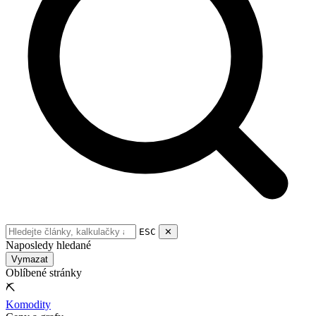
ESC
✕
Naposledy hledané
Vymazat
Oblíbené stránky
⛏
Komodity