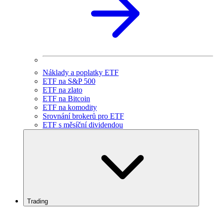
Náklady a poplatky ETF
ETF na S&P 500
ETF na zlato
ETF na Bitcoin
ETF na komodity
Srovnání brokerů pro ETF
ETF s měsíční dividendou
Trading