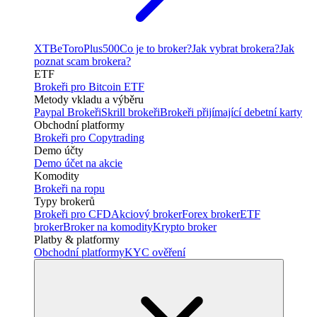
XTB
eToro
Plus500
Co je to broker?
Jak vybrat brokera?
Jak
poznat scam brokera?
ETF
Brokeři pro Bitcoin ETF
Metody vkladu a výběru
Paypal Brokeři
Skrill brokeři
Brokeři přijímající debetní karty
Obchodní platformy
Brokeři pro Copytrading
Demo účty
Demo účet na akcie
Komodity
Brokeři na ropu
Typy brokerů
Brokeři pro CFD
Akciový broker
Forex broker
ETF
broker
Broker na komodity
Krypto broker
Platby & platformy
Obchodní platformy
KYC ověření