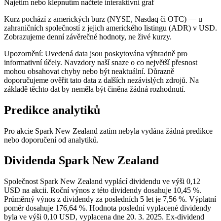
Najetím nebo klepnutím načtete interaktivní graf
Kurz pochází z amerických burz (NYSE, Nasdaq či OTC) — u
zahraničních společností z jejich amerického listingu (ADR) v USD.
Zobrazujeme denní závěrečné hodnoty, ne živé kurzy.
Upozornění: Uvedená data jsou poskytována výhradně pro
informativní účely. Navzdory naší snaze o co největší přesnost
mohou obsahovat chyby nebo být neaktuální. Důrazně
doporučujeme ověřit tato data z dalších nezávislých zdrojů. Na
základě těchto dat by neměla být činěna žádná rozhodnutí.
Predikce analytiků
Pro akcie Spark New Zealand zatím nebyla vydána žádná predikce
nebo doporučení od analytiků.
Dividenda Spark New Zealand
Společnost Spark New Zealand vyplácí dividendu ve výši 0,12
USD na akcii. Roční výnos z této dividendy dosahuje 10,45 %.
Průměrný výnos z dividendy za posledních 5 let je 7,56 %. Výplatní
poměr dosahuje 176,64 %. Hodnota poslední vyplacené dividendy
byla ve výši 0,10 USD, vyplacena dne 20. 3. 2025. Ex-dividend