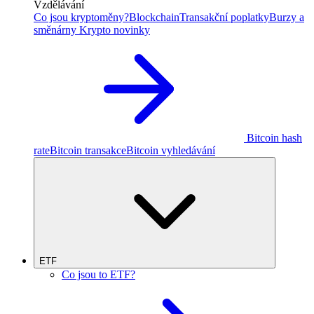
Vzdělávání
Co jsou kryptoměny?
Blockchain
Transakční poplatky
Burzy a
směnárny
Krypto novinky
Bitcoin hash
rate
Bitcoin transakce
Bitcoin vyhledávání
ETF
Co jsou to ETF?