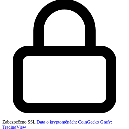
Zabezpečeno SSL
Data o kryptoměnách: CoinGecko
Grafy:
TradingView