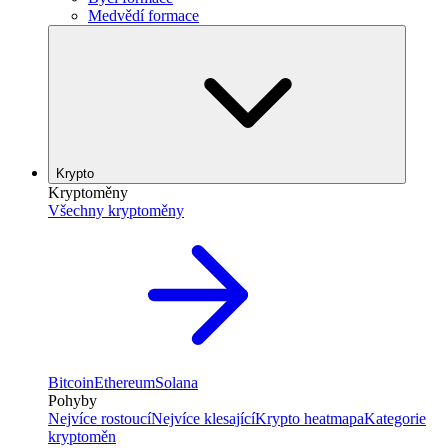
Medvědí formace
Krypto
Kryptoměny
Všechny kryptoměny
Bitcoin
Ethereum
Solana
Pohyby
Nejvíce rostoucí
Nejvíce klesající
Krypto heatmapa
Kategorie
kryptoměn