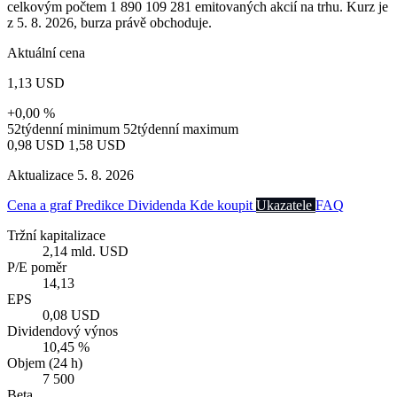
celkovým počtem 1 890 109 281 emitovaných akcií na trhu. Kurz je
z 5. 8. 2026, burza právě obchoduje.
Aktuální cena
1,13 USD
+0,00 %
52týdenní minimum
52týdenní maximum
0,98 USD
1,58 USD
Aktualizace 5. 8. 2026
Cena a graf
Predikce
Dividenda
Kde koupit
Ukazatele
FAQ
Tržní kapitalizace
2,14 mld. USD
P/E poměr
14,13
EPS
0,08 USD
Dividendový výnos
10,45 %
Objem (24 h)
7 500
Beta