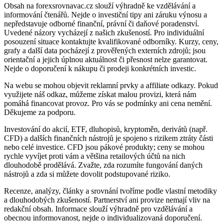
Obsah na forexsrovnavac.cz slouží výhradně ke vzdělávání a
informování čtenářů. Nejde o investiční tipy ani záruku výnosu a
nepředstavuje odborné finanční, právní či daňové poradenství.
Uvedené názory vycházejí z našich zkušeností. Pro individuální
posouzení situace kontaktujte kvalifikované odborníky. Kurzy, ceny,
grafy a další data pocházejí z prověřených externích zdrojů; jsou
orientační a jejich úplnou aktuálnost či přesnost nelze garantovat.
Nejde o doporučení k nákupu či prodeji konkrétních investic.
Na webu se mohou objevit reklamní prvky a affiliate odkazy. Pokud
využijete náš odkaz, můžeme získat malou provizi, která nám
pomáhá financovat provoz. Pro vás se podmínky ani cena nemění.
Děkujeme za podporu.
Investování do akcií, ETF, dluhopisů, kryptoměn, derivátů (např.
CFD) a dalších finančních nástrojů je spojeno s rizikem ztráty části
nebo celé investice. CFD jsou pákové produkty; ceny se mohou
rychle vyvíjet proti vám a většina retailových účtů na nich
dlouhodobě prodělává. Zvažte, zda rozumíte fungování daných
nástrojů a zda si můžete dovolit podstupované riziko.
Recenze, analýzy, články a srovnání tvoříme podle vlastní metodiky
a dlouhodobých zkušeností. Partnerství ani provize nemají vliv na
redakční obsah. Informace slouží výhradně pro vzdělávání a
obecnou informovanost, nejde o individualizovaná doporučení.