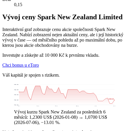
0,15
Vývoj ceny Spark New Zealand Limited
Interaktivní graf zobrazuje cenu akcie společnosti Spark New
Zealand. Nabízí zobrazení nejen aktuální ceny, ale i její historický
vývoj v čase — od měsíčního pohledu až po maximální dobu, po
kterou jsou akcie obchodovány na burze.
Investujte a získejte až 10 000 Kč k prvnímu vkladu.
Chci bonus u eToro
Váš kapitál je spojen s rizikem.
1,3780 US$
1,2765 US$
1,1750 US$
1,0700 US$
1,0735 US$
0,9720 US$
8. 1.
12. 2.
19. 3.
28. 4.
2. 6.
6. 7.
Vývoj kurzu Spark New Zealand za posledních 6
měsíců: 1,2300 US$ (2026-01-08) → 1,0700 US$
(2026-07-06), −13.01 %.