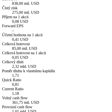
838,00 mil. USD
Čistý zisk
275,00 mil. USD
Příjem na 1 akcii
0,08 USD
Forward EPS
–
Účetní hodnota na 1 akcii
0,41 USD
Celková hotovost
85,00 mil. USD
Celková hotovost na 1 akcii
0,05 USD
Celkový dluh
2,32 mld. USD
Poměr dluhu k vlastnímu kapitálu
1,71
Quick Ratio
0,81
Current Ratio
1,18
Volný cash flow
361,75 mil. USD
Provozní cash flow
1,01 mld. USD