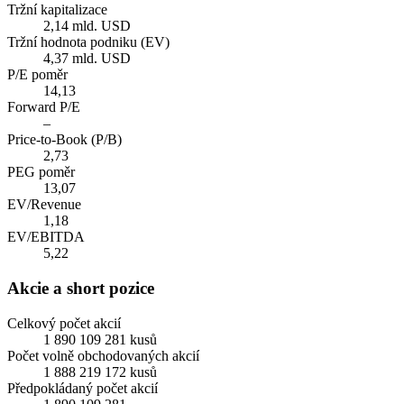
Tržní kapitalizace
2,14 mld. USD
Tržní hodnota podniku (EV)
4,37 mld. USD
P/E poměr
14,13
Forward P/E
–
Price-to-Book (P/B)
2,73
PEG poměr
13,07
EV/Revenue
1,18
EV/EBITDA
5,22
Akcie a short pozice
Celkový počet akcií
1 890 109 281 kusů
Počet volně obchodovaných akcií
1 888 219 172 kusů
Předpokládaný počet akcií