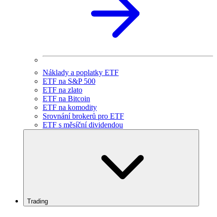
Náklady a poplatky ETF
ETF na S&P 500
ETF na zlato
ETF na Bitcoin
ETF na komodity
Srovnání brokerů pro ETF
ETF s měsíční dividendou
Trading