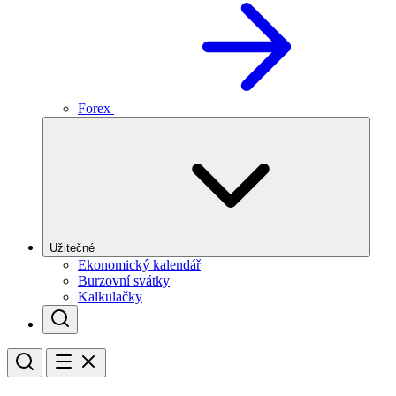
Forex
Užitečné
Ekonomický kalendář
Burzovní svátky
Kalkulačky