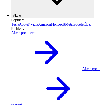
Akcie
Populární
Tesla
Apple
Nvidia
Amazon
Microsoft
Meta
Google
ČEZ
Přehledy
Akcie podle zemí
Akcie podle
sektorů