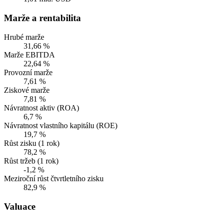
Marže a rentabilita
Hrubé marže
31,66 %
Marže EBITDA
22,64 %
Provozní marže
7,61 %
Ziskové marže
7,81 %
Návratnost aktiv (ROA)
6,7 %
Návratnost vlastního kapitálu (ROE)
19,7 %
Růst zisku (1 rok)
78,2 %
Růst tržeb (1 rok)
-1,2 %
Meziroční růst čtvrtletního zisku
82,9 %
Valuace