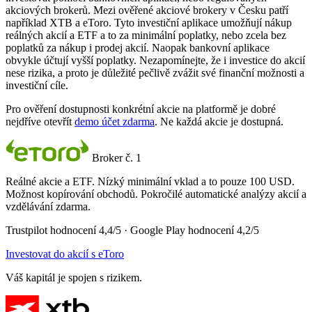
akciových brokerů. Mezi ověřené akciové brokery v Česku patří
například XTB a eToro. Tyto investiční aplikace umožňují nákup
reálných akcií a ETF a to za minimální poplatky, nebo zcela bez
poplatků za nákup i prodej akcií. Naopak bankovní aplikace
obvykle účtují vyšší poplatky. Nezapomínejte, že i investice do akcií
nese rizika, a proto je důležité pečlivě zvážit své finanční možnosti a
investiční cíle.
Pro ověření dostupnosti konkrétní akcie na platformě je dobré
nejdříve otevřít
demo účet zdarma
. Ne každá akcie je dostupná.
Broker č. 1
Reálné akcie a ETF. Nízký minimální vklad a to pouze 100 USD.
Možnost kopírování obchodů. Pokročilé automatické analýzy akcií a
vzdělávání zdarma.
Trustpilot hodnocení 4,4/5 · Google Play hodnocení 4,2/5
Investovat do akcií s eToro
Váš kapitál je spojen s rizikem.