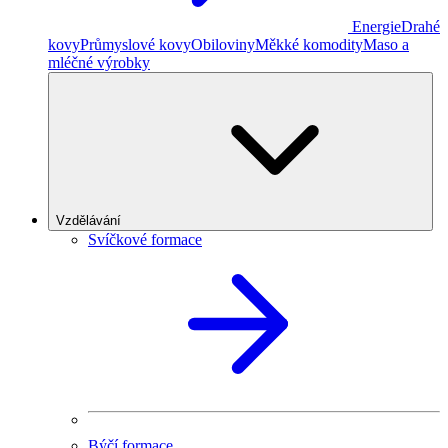
Energie
Drahé
kovy
Průmyslové kovy
Obiloviny
Měkké komodity
Maso a
mléčné výrobky
Vzdělávání
Svíčkové formace
Býčí formace