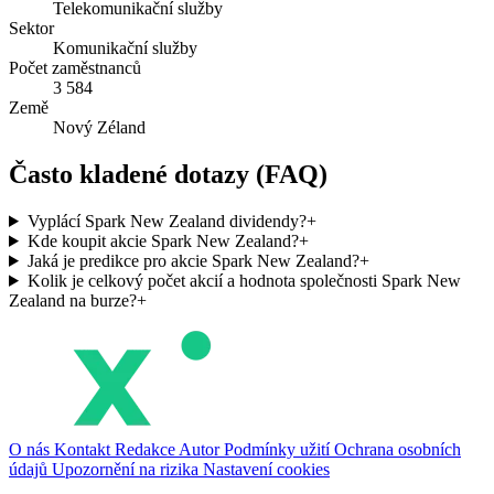
Telekomunikační služby
Sektor
Komunikační služby
Počet zaměstnanců
3 584
Země
Nový Zéland
Často kladené dotazy (FAQ)
Vyplácí Spark New Zealand dividendy?
+
Kde koupit akcie Spark New Zealand?
+
Jaká je predikce pro akcie Spark New Zealand?
+
Kolik je celkový počet akcií a hodnota společnosti Spark New
Zealand na burze?
+
O nás
Kontakt
Redakce
Autor
Podmínky užití
Ochrana osobních
údajů
Upozornění na rizika
Nastavení cookies