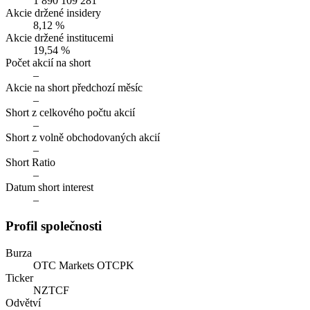
1 890 109 281
Akcie držené insidery
8,12 %
Akcie držené institucemi
19,54 %
Počet akcií na short
–
Akcie na short předchozí měsíc
–
Short z celkového počtu akcií
–
Short z volně obchodovaných akcií
–
Short Ratio
–
Datum short interest
–
Profil společnosti
Burza
OTC Markets OTCPK
Ticker
NZTCF
Odvětví