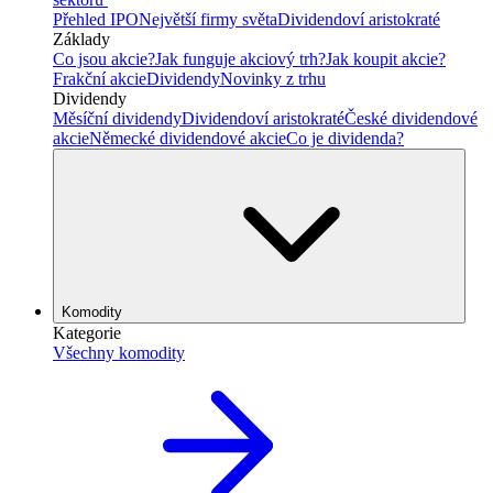
Přehled IPO
Největší firmy světa
Dividendoví aristokraté
Základy
Co jsou akcie?
Jak funguje akciový trh?
Jak koupit akcie?
Frakční akcie
Dividendy
Novinky z trhu
Dividendy
Měsíční dividendy
Dividendoví aristokraté
České dividendové
akcie
Německé dividendové akcie
Co je dividenda?
Komodity
Kategorie
Všechny komodity