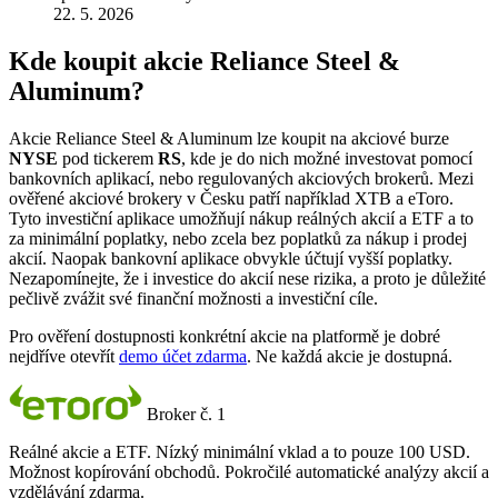
22. 5. 2026
Kde koupit akcie Reliance Steel &
Aluminum?
Akcie Reliance Steel & Aluminum lze koupit na akciové burze
NYSE
pod tickerem
RS
, kde je do nich možné investovat pomocí
bankovních aplikací, nebo regulovaných akciových brokerů. Mezi
ověřené akciové brokery v Česku patří například XTB a eToro.
Tyto investiční aplikace umožňují nákup reálných akcií a ETF a to
za minimální poplatky, nebo zcela bez poplatků za nákup i prodej
akcií. Naopak bankovní aplikace obvykle účtují vyšší poplatky.
Nezapomínejte, že i investice do akcií nese rizika, a proto je důležité
pečlivě zvážit své finanční možnosti a investiční cíle.
Pro ověření dostupnosti konkrétní akcie na platformě je dobré
nejdříve otevřít
demo účet zdarma
. Ne každá akcie je dostupná.
Broker č. 1
Reálné akcie a ETF. Nízký minimální vklad a to pouze 100 USD.
Možnost kopírování obchodů. Pokročilé automatické analýzy akcií a
vzdělávání zdarma.