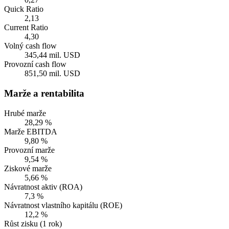
Quick Ratio
2,13
Current Ratio
4,30
Volný cash flow
345,44 mil. USD
Provozní cash flow
851,50 mil. USD
Marže a rentabilita
Hrubé marže
28,29 %
Marže EBITDA
9,80 %
Provozní marže
9,54 %
Ziskové marže
5,66 %
Návratnost aktiv (ROA)
7,3 %
Návratnost vlastního kapitálu (ROE)
12,2 %
Růst zisku (1 rok)