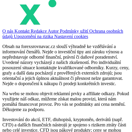
O nás
Kontakt
Redakce
Autor
Podmínky užití
Ochrana osobních
údajů
Upozornění na rizika
Nastavení cookies
Obsah na forexsrovnavac.cz slouží výhradně ke vzdělávání a
informování čtenářů. Nejde o investiční tipy ani záruku výnosu a
nepředstavuje odborné finanční, právní či daňové poradenství.
Uvedené názory vycházejí z našich zkušeností. Pro individuální
posouzení situace kontaktujte kvalifikované odborníky. Kurzy, ceny,
grafy a další data pocházejí z prověřených externích zdrojů; jsou
orientační a jejich úplnou aktuálnost či přesnost nelze garantovat.
Nejde o doporučení k nákupu či prodeji konkrétních investic.
Na webu se mohou objevit reklamní prvky a affiliate odkazy. Pokud
využijete náš odkaz, můžeme získat malou provizi, která nám
pomáhá financovat provoz. Pro vás se podmínky ani cena nemění.
Děkujeme za podporu.
Investování do akcií, ETF, dluhopisů, kryptoměn, derivátů (např.
CFD) a dalších finančních nástrojů je spojeno s rizikem ztráty části
nebo celé investice. CFD jsou pákové produkty; ceny se mohou