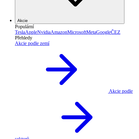
Akcie
Populární
Tesla
Apple
Nvidia
Amazon
Microsoft
Meta
Google
ČEZ
Přehledy
Akcie podle zemí
Akcie podle
sektorů