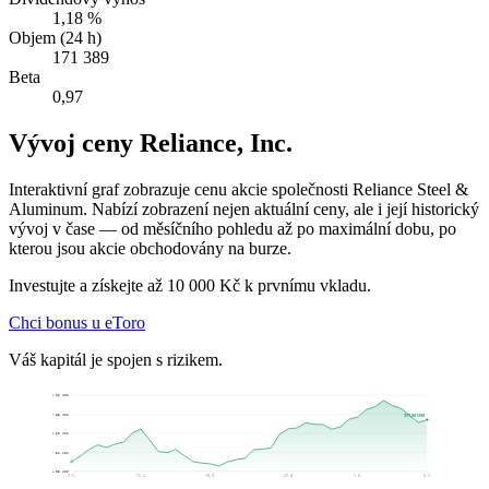
1,18 %
Objem (24 h)
171 389
Beta
0,97
Vývoj ceny Reliance, Inc.
Interaktivní graf zobrazuje cenu akcie společnosti Reliance Steel &
Aluminum. Nabízí zobrazení nejen aktuální ceny, ale i její historický
vývoj v čase — od měsíčního pohledu až po maximální dobu, po
kterou jsou akcie obchodovány na burze.
Investujte a získejte až 10 000 Kč k prvnímu vkladu.
Chci bonus u eToro
Váš kapitál je spojen s rizikem.
423,16 US$
387,88 US$
377,56 US$
352,60 US$
317,31 US$
282,03 US$
7. 1.
11. 2.
18. 3.
27. 4.
1. 6.
6. 7.