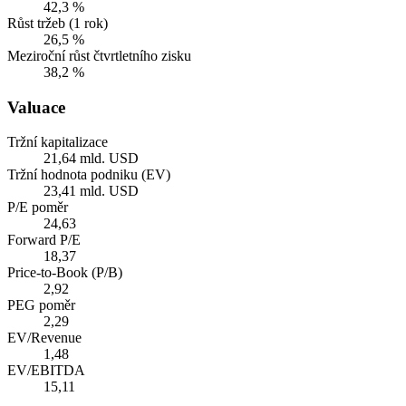
42,3 %
Růst tržeb (1 rok)
26,5 %
Meziroční růst čtvrtletního zisku
38,2 %
Valuace
Tržní kapitalizace
21,64 mld. USD
Tržní hodnota podniku (EV)
23,41 mld. USD
P/E poměr
24,63
Forward P/E
18,37
Price-to-Book (P/B)
2,92
PEG poměr
2,29
EV/Revenue
1,48
EV/EBITDA
15,11