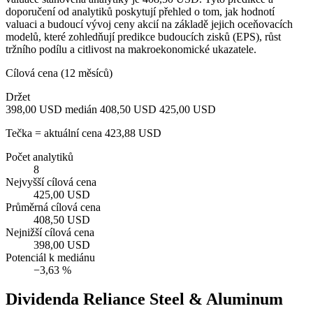
doporučení od analytiků poskytují přehled o tom, jak hodnotí
valuaci a budoucí vývoj ceny akcií na základě jejich oceňovacích
modelů, které zohledňují predikce budoucích zisků (EPS), růst
tržního podílu a citlivost na makroekonomické ukazatele.
Cílová cena (12 měsíců)
Držet
398,00 USD
medián 408,50 USD
425,00 USD
Tečka = aktuální cena 423,88 USD
Počet analytiků
8
Nejvyšší cílová cena
425,00 USD
Průměrná cílová cena
408,50 USD
Nejnižší cílová cena
398,00 USD
Potenciál k mediánu
−3,63 %
Dividenda Reliance Steel & Aluminum