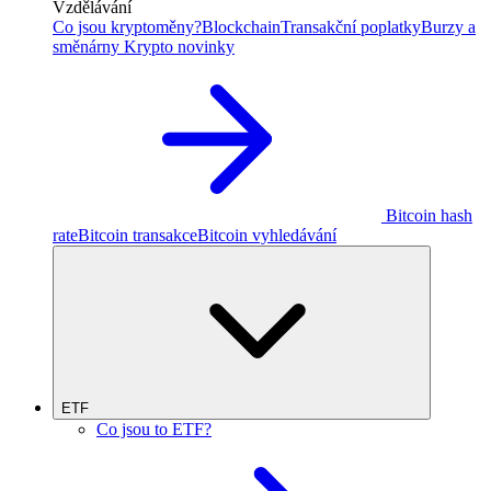
Vzdělávání
Co jsou kryptoměny?
Blockchain
Transakční poplatky
Burzy a
směnárny
Krypto novinky
Bitcoin hash
rate
Bitcoin transakce
Bitcoin vyhledávání
ETF
Co jsou to ETF?