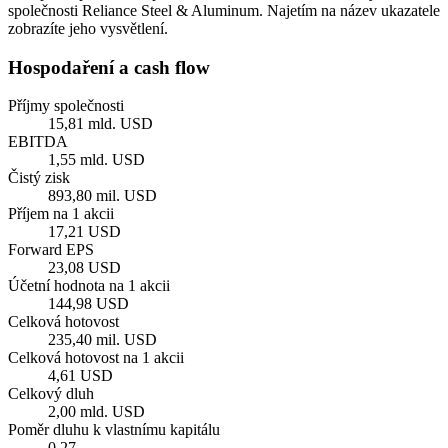
společnosti Reliance Steel & Aluminum. Najetím na název ukazatele
zobrazíte jeho vysvětlení.
Hospodaření a cash flow
Příjmy společnosti
15,81 mld. USD
EBITDA
1,55 mld. USD
Čistý zisk
893,80 mil. USD
Příjem na 1 akcii
17,21 USD
Forward EPS
23,08 USD
Účetní hodnota na 1 akcii
144,98 USD
Celková hotovost
235,40 mil. USD
Celková hotovost na 1 akcii
4,61 USD
Celkový dluh
2,00 mld. USD
Poměr dluhu k vlastnímu kapitálu
0,27