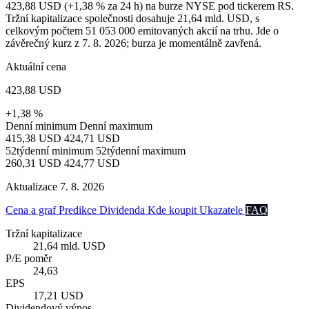
423,88 USD (+1,38 % za 24 h) na burze NYSE pod tickerem RS.
Tržní kapitalizace společnosti dosahuje 21,64 mld. USD, s
celkovým počtem 51 053 000 emitovaných akcií na trhu. Jde o
závěrečný kurz z 7. 8. 2026; burza je momentálně zavřená.
Aktuální cena
423,88 USD
+1,38 %
Denní minimum
Denní maximum
415,38 USD
424,71 USD
52týdenní minimum
52týdenní maximum
260,31 USD
424,77 USD
Aktualizace 7. 8. 2026
Cena a graf
Predikce
Dividenda
Kde koupit
Ukazatele
FAQ
Tržní kapitalizace
21,64 mld. USD
P/E poměr
24,63
EPS
17,21 USD
Dividendový výnos