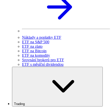
Náklady a poplatky ETF
ETF na S&P 500
ETF na zlato
ETF na Bitcoin
ETF na komodity
Srovnání brokerů pro ETF
ETF s měsíční dividendou
Trading