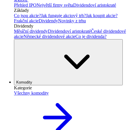
Přehled IPO
Největší firmy světa
Dividendoví aristokraté
Základy
Co jsou akcie?
Jak funguje akciový trh?
Jak koupit akcie?
Frakční akcie
Dividendy
Novinky z trhu
Dividendy
Měsíční dividendy
Dividendoví aristokraté
České dividendové
akcie
Německé dividendové akcie
Co je dividenda?
Komodity
Kategorie
Všechny komodity