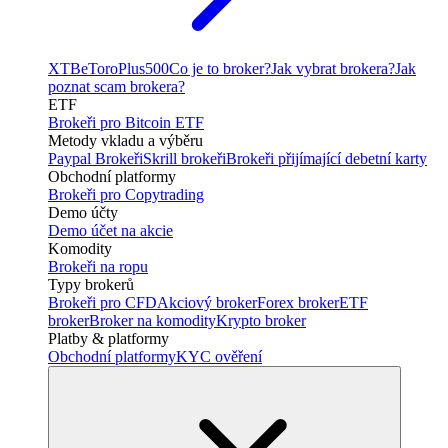
XTB
eToro
Plus500
Co je to broker?
Jak vybrat brokera?
Jak
poznat scam brokera?
ETF
Brokeři pro Bitcoin ETF
Metody vkladu a výběru
Paypal Brokeři
Skrill brokeři
Brokeři přijímající debetní karty
Obchodní platformy
Brokeři pro Copytrading
Demo účty
Demo účet na akcie
Komodity
Brokeři na ropu
Typy brokerů
Brokeři pro CFD
Akciový broker
Forex broker
ETF
broker
Broker na komodity
Krypto broker
Platby & platformy
Obchodní platformy
KYC ověření