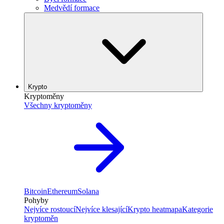
Medvědí formace
Krypto
Kryptoměny
Všechny kryptoměny
Bitcoin
Ethereum
Solana
Pohyby
Nejvíce rostoucí
Nejvíce klesající
Krypto heatmapa
Kategorie
kryptoměn