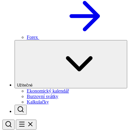
Forex
Užitečné
Ekonomický kalendář
Burzovní svátky
Kalkulačky