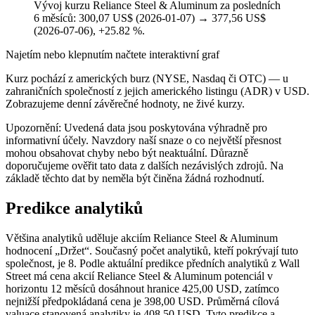
Vývoj kurzu Reliance Steel & Aluminum za posledních
6 měsíců: 300,07 US$ (2026-01-07) → 377,56 US$
(2026-07-06), +25.82 %.
Najetím nebo klepnutím načtete interaktivní graf
Kurz pochází z amerických burz (NYSE, Nasdaq či OTC) — u
zahraničních společností z jejich amerického listingu (ADR) v USD.
Zobrazujeme denní závěrečné hodnoty, ne živé kurzy.
Upozornění: Uvedená data jsou poskytována výhradně pro
informativní účely. Navzdory naší snaze o co největší přesnost
mohou obsahovat chyby nebo být neaktuální. Důrazně
doporučujeme ověřit tato data z dalších nezávislých zdrojů. Na
základě těchto dat by neměla být činěna žádná rozhodnutí.
Predikce analytiků
Většina analytiků uděluje akciím Reliance Steel & Aluminum
hodnocení „Držet“. Současný počet analytiků, kteří pokrývají tuto
společnost, je 8. Podle aktuální predikce předních analytiků z Wall
Street má cena akcií Reliance Steel & Aluminum potenciál v
horizontu 12 měsíců dosáhnout hranice 425,00 USD, zatímco
nejnižší předpokládaná cena je 398,00 USD. Průměrná cílová
valuace stanovená analytiky je 408,50 USD. Tyto predikce a