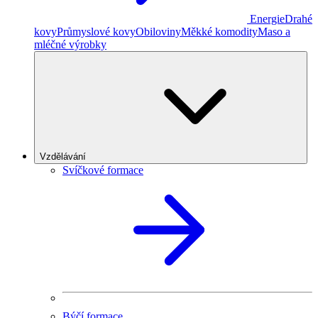
Energie
Drahé
kovy
Průmyslové kovy
Obiloviny
Měkké komodity
Maso a
mléčné výrobky
Vzdělávání
Svíčkové formace
Býčí formace