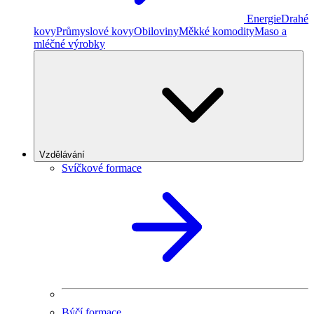
Energie
Drahé
kovy
Průmyslové kovy
Obiloviny
Měkké komodity
Maso a
mléčné výrobky
Vzdělávání
Svíčkové formace
Býčí formace