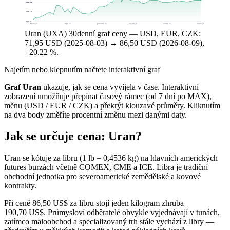
$85,13
$77,48
$69,84
srpen 25
říjen 25
prosinec 25
březen 26
květen 26
srpen 26
Uran (UXA) 30denní graf ceny — USD, EUR, CZK:
71,95 USD (2025-08-03) → 86,50 USD (2026-08-09),
+20.22 %.
Najetím nebo klepnutím načtete interaktivní graf
Graf Uran
ukazuje, jak se cena vyvíjela v čase. Interaktivní
zobrazení umožňuje přepínat časový rámec (od 7 dní po MAX),
měnu (USD / EUR / CZK) a překrýt klouzavé průměry. Kliknutím
na dva body změříte procentní změnu mezi danými daty.
Jak se určuje cena: Uran?
Uran se kótuje za libru (1 lb = 0,4536 kg) na hlavních amerických
futures burzách včetně COMEX, CME a ICE. Libra je tradiční
obchodní jednotka pro severoamerické zemědělské a kovové
kontrakty.
Při ceně 86,50 US$ za libru stojí jeden kilogram zhruba
190,70 US$. Průmysloví odběratelé obvykle vyjednávají v tunách,
zatímco maloobchod a specializovaný trh stále vychází z libry —