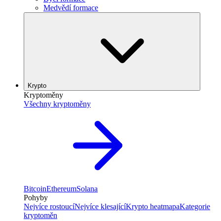
Medvědí formace
Krypto
Kryptoměny
Všechny kryptoměny
Bitcoin
Ethereum
Solana
Pohyby
Nejvíce rostoucí
Nejvíce klesající
Krypto heatmapa
Kategorie
kryptoměn