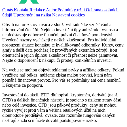
O nás
Kontakt
Redakce
Autor
Podmínky užití
Ochrana osobních
údajů
Upozornění na rizika
Nastavení cookies
Obsah na forexsrovnavac.cz slouží výhradně ke vzdělávání a
informování čtenářů. Nejde o investiční tipy ani záruku výnosu a
nepředstavuje odborné finanční, právní či daňové poradenství.
Uvedené názory vycházejí z našich zkušeností. Pro individuální
posouzení situace kontaktujte kvalifikované odborníky. Kurzy, ceny,
grafy a další data pocházejí z prověřených externích zdrojů; jsou
orientační a jejich úplnou aktuálnost či přesnost nelze garantovat.
Nejde o doporučení k nákupu či prodeji konkrétních investic.
Na webu se mohou objevit reklamní prvky a affiliate odkazy. Pokud
využijete náš odkaz, můžeme získat malou provizi, která nám
pomáhá financovat provoz. Pro vás se podmínky ani cena nemění.
Děkujeme za podporu.
Investování do akcií, ETF, dluhopisů, kryptoměn, derivátů (např.
CFD) a dalších finančních nástrojů je spojeno s rizikem ztráty části
nebo celé investice. CFD jsou pákové produkty; ceny se mohou
rychle vyvíjet proti vám a většina retailových účtů na nich
dlouhodobě prodělává. Zvažte, zda rozumíte fungování daných
nástrojů a zda si můžete dovolit podstupované riziko.