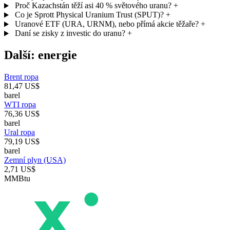
Proč Kazachstán těží asi 40 % světového uranu?
+
Co je Sprott Physical Uranium Trust (SPUT)?
+
Uranové ETF (URA, URNM), nebo přímá akcie těžaře?
+
Daní se zisky z investic do uranu?
+
Další: energie
Brent ropa
81,47 US$
barel
WTI ropa
76,36 US$
barel
Ural ropa
79,19 US$
barel
Zemní plyn (USA)
2,71 US$
MMBtu