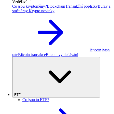
Vzdělávání
Co jsou kryptoměny?
Blockchain
Transakční poplatky
Burzy a
směnárny
Krypto novinky
Bitcoin hash
rate
Bitcoin transakce
Bitcoin vyhledávání
ETF
Co jsou to ETF?