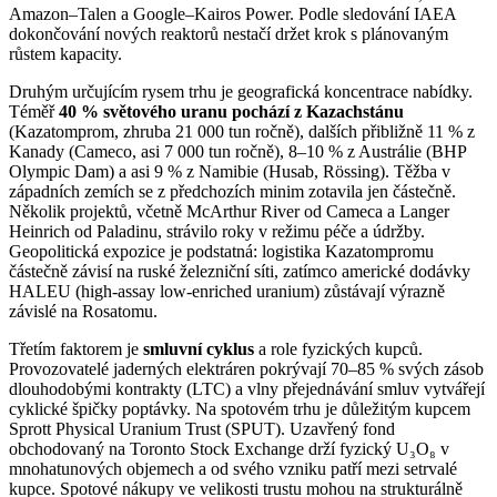
Amazon–Talen a Google–Kairos Power. Podle sledování IAEA
dokončování nových reaktorů nestačí držet krok s plánovaným
růstem kapacity.
Druhým určujícím rysem trhu je geografická koncentrace nabídky.
Téměř
40 % světového uranu pochází z Kazachstánu
(Kazatomprom, zhruba 21 000 tun ročně), dalších přibližně 11 % z
Kanady (Cameco, asi 7 000 tun ročně), 8–10 % z Austrálie (BHP
Olympic Dam) a asi 9 % z Namibie (Husab, Rössing). Těžba v
západních zemích se z předchozích minim zotavila jen částečně.
Několik projektů, včetně McArthur River od Cameca a Langer
Heinrich od Paladinu, strávilo roky v režimu péče a údržby.
Geopolitická expozice je podstatná: logistika Kazatompromu
částečně závisí na ruské železniční síti, zatímco americké dodávky
HALEU (high-assay low-enriched uranium) zůstávají výrazně
závislé na Rosatomu.
Třetím faktorem je
smluvní cyklus
a role fyzických kupců.
Provozovatelé jaderných elektráren pokrývají 70–85 % svých zásob
dlouhodobými kontrakty (LTC) a vlny přejednávání smluv vytvářejí
cyklické špičky poptávky. Na spotovém trhu je důležitým kupcem
Sprott Physical Uranium Trust (SPUT). Uzavřený fond
obchodovaný na Toronto Stock Exchange drží fyzický U₃O₈ v
mnohatunových objemech a od svého vzniku patří mezi setrvalé
kupce. Spotové nákupy ve velikosti trustu mohou na strukturálně