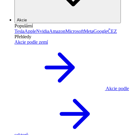
Akcie
Populární
Tesla
Apple
Nvidia
Amazon
Microsoft
Meta
Google
ČEZ
Přehledy
Akcie podle zemí
Akcie podle
sektorů