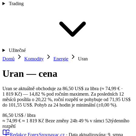
Trading
Užitečné
Domů
Komodity
Energie
Uran
Uran — cena
Uran se aktuálně obchoduje za 86,50 US$ za libra (≈ 74,99 € ·
1 819 Kč) — 14,82 % pod ročním maximem. Za posledních 12
měsíců posílila o 20,22 %, roční rozpětí se pohybuje od 71,95 US$
do 101,55 US$. Pohyb za 24 hodin je minimální (±0,00 %).
86,50 US$
/ libra
≈ 74,99 €
≈ 1 819 Kč
Beze změny
24h
49 %
v rámci 52týdenního
rozpětí
Redakce ForexSrovnavac.cz
·
Data aktualizována:
9. srpna