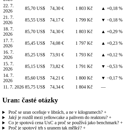
22. 7.
85,70 US$
74,30 €
1 803 Kč
▲ +0,18 %
2026
21. 7.
85,55 US$
74,17 €
1 799 Kč
▼ −0,18 %
2026
18. 7.
85,70 US$
74,30 €
1 803 Kč
▲ +0,29 %
2026
17. 7.
85,45 US$
74,08 €
1 797 Kč
▲ +0,23 %
2026
16. 7.
85,25 US$
73,91 €
1 793 Kč
▲ +0,12 %
2026
15. 7.
85,15 US$
73,82 €
1 791 Kč
▼ −0,53 %
2026
14. 7.
85,60 US$
74,21 €
1 800 Kč
▼ −0,17 %
2026
11. 7. 2026
85,75 US$
74,34 €
1 804 Kč
—
Uran: časté otázky
Proč se uran oceňuje v librách, a ne v kilogramech?
+
Jaký je rozdíl mezi yellowcake a palivem do reaktoru?
+
Co je spotová cena UxC a proč se používá jako benchmark?
+
Proč je spotový trh s uranem tak mělký?
+