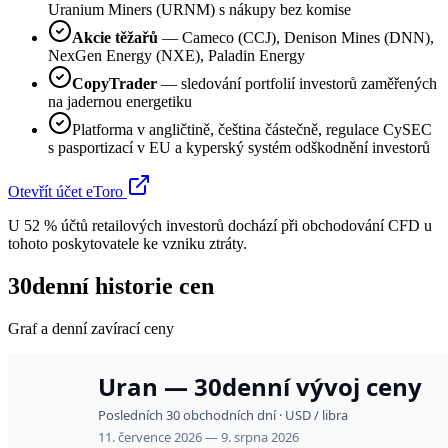
Uranium Miners (URNM) s nákupy bez komise
Akcie těžařů
— Cameco (CCJ), Denison Mines (DNN),
NexGen Energy (NXE), Paladin Energy
CopyTrader
— sledování portfolií investorů zaměřených
na jadernou energetiku
Platforma v angličtině, čeština částečně, regulace CySEC
s pasportizací v EU a kyperský systém odškodnění investorů
Otevřít účet eToro
U 52 % účtů retailových investorů dochází při obchodování CFD u
tohoto poskytovatele ke vzniku ztráty.
30denní historie cen
Graf a denní zavírací ceny