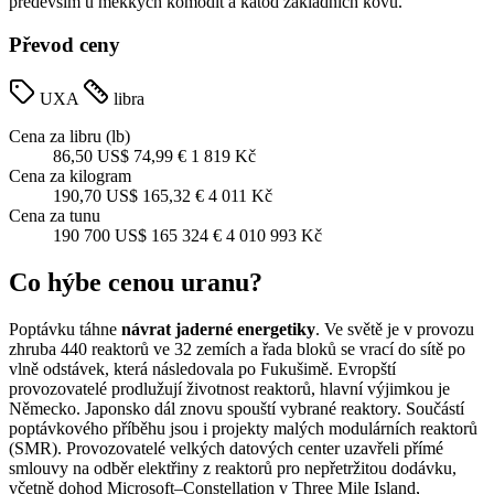
především u měkkých komodit a katod základních kovů.
Převod ceny
UXA
libra
Cena za libru (lb)
86,50 US$
74,99 €
1 819 Kč
Cena za kilogram
190,70 US$
165,32 €
4 011 Kč
Cena za tunu
190 700 US$
165 324 €
4 010 993 Kč
Co hýbe cenou uranu?
Poptávku táhne
návrat jaderné energetiky
. Ve světě je v provozu
zhruba 440 reaktorů ve 32 zemích a řada bloků se vrací do sítě po
vlně odstávek, která následovala po Fukušimě. Evropští
provozovatelé prodlužují životnost reaktorů, hlavní výjimkou je
Německo. Japonsko dál znovu spouští vybrané reaktory. Součástí
poptávkového příběhu jsou i projekty malých modulárních reaktorů
(SMR). Provozovatelé velkých datových center uzavřeli přímé
smlouvy na odběr elektřiny z reaktorů pro nepřetržitou dodávku,
včetně dohod Microsoft–Constellation v Three Mile Island,