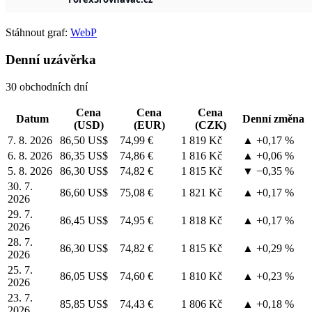
Stáhnout graf:
WebP
Denní uzávěrka
30 obchodních dní
Cena
Cena
Cena
Datum
Denní změna
(USD)
(EUR)
(CZK)
7. 8. 2026
86,50 US$
74,99 €
1 819 Kč
▲ +0,17 %
6. 8. 2026
86,35 US$
74,86 €
1 816 Kč
▲ +0,06 %
5. 8. 2026
86,30 US$
74,82 €
1 815 Kč
▼ −0,35 %
30. 7.
86,60 US$
75,08 €
1 821 Kč
▲ +0,17 %
2026
29. 7.
86,45 US$
74,95 €
1 818 Kč
▲ +0,17 %
2026
28. 7.
86,30 US$
74,82 €
1 815 Kč
▲ +0,29 %
2026
25. 7.
86,05 US$
74,60 €
1 810 Kč
▲ +0,23 %
2026
23. 7.
85,85 US$
74,43 €
1 806 Kč
▲ +0,18 %
2026