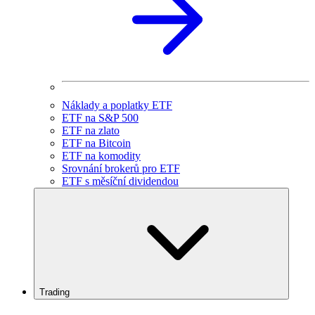
Náklady a poplatky ETF
ETF na S&P 500
ETF na zlato
ETF na Bitcoin
ETF na komodity
Srovnání brokerů pro ETF
ETF s měsíční dividendou
Trading