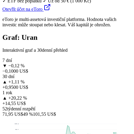
✓ ETF bez poplatků
✓ Už od 50 € (1 000 Kč)
Otevřít účet na eToro
eToro je multi-assetová investiční platforma. Hodnota vašich
investic může stoupat nebo klesat. Váš kapitál je ohrožen.
Graf: Uran
Interaktivní graf a 30denní přehled
7 dní
▼ −0,12 %
−0,1000 US$
30 dní
▲ +1,11 %
+0,9500 US$
1 rok
▲ +20,22 %
+14,55 US$
52týdenní rozpětí
71,95 US$
49 %
101,55 US$
$100,41
$92,77
$86,50