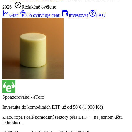
2026
·
Redakčně ověřeno
Graf
Co ovlivňuje cenu
Investovat
FAQ
Sponzorováno · eToro
Investujte do komoditních ETF už od 50 € (1 000 Kč)
Zlato, ropa i celé komoditní sektory přes ETF — na jednom účtu,
jednoduše.