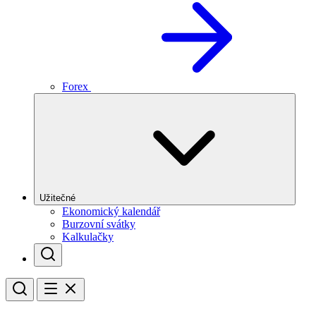
Forex
Užitečné
Ekonomický kalendář
Burzovní svátky
Kalkulačky