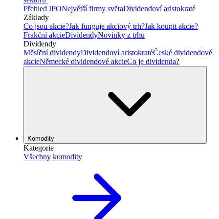
Přehled IPO
Největší firmy světa
Dividendoví aristokraté
Základy
Co jsou akcie?
Jak funguje akciový trh?
Jak koupit akcie?
Frakční akcie
Dividendy
Novinky z trhu
Dividendy
Měsíční dividendy
Dividendoví aristokraté
České dividendové
akcie
Německé dividendové akcie
Co je dividenda?
Komodity
Kategorie
Všechny komodity