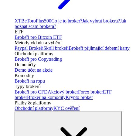
XTB
eToro
Plus500
Co je to broker?
Jak vybrat brokera?
Jak
poznat scam brokera?
ETF
Brokeři pro Bitcoin ETF
Metody vkladu a výběru
Paypal Brokeři
Skrill brokeři
Brokeři přijímající debetní karty
Obchodní platformy
Brokeři pro Copytrading
Demo účty
Demo účet na akcie
Komodity
Brokeři na ropu
Typy brokerů
Brokeři pro CFD
Akciový broker
Forex broker
ETF
broker
Broker na komodity
Krypto broker
Platby & platformy
Obchodní platformy
KYC ověření