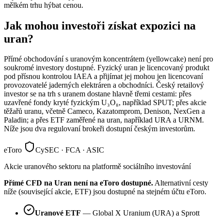
mělkém trhu hýbat cenou.
Jak mohou investoři získat expozici na
uran?
Přímé obchodování s uranovým koncentrátem (yellowcake) není pro
soukromé investory dostupné. Fyzický uran je licencovaný produkt
pod přísnou kontrolou IAEA a přijímat jej mohou jen licencovaní
provozovatelé jaderných elektráren a obchodníci. Český retailový
investor se na trh s uranem dostane hlavně třemi cestami: přes
uzavřené fondy kryté fyzickým U₃O₈, například SPUT; přes akcie
těžařů uranu, včetně Cameco, Kazatomprom, Denison, NexGen a
Paladin; a přes ETF zaměřené na uran, například URA a URNM.
Níže jsou dva regulovaní brokeři dostupní českým investorům.
eToro
CySEC · FCA · ASIC
Akcie uranového sektoru na platformě sociálního investování
Přímé CFD na Uran není na eToro dostupné.
Alternativní cesty
níže (související akcie, ETF) jsou dostupné na stejném účtu eToro.
Uranové ETF
— Global X Uranium (URA) a Sprott