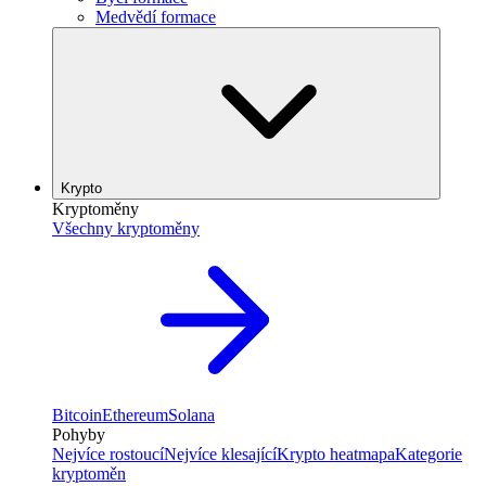
Medvědí formace
Krypto
Kryptoměny
Všechny kryptoměny
Bitcoin
Ethereum
Solana
Pohyby
Nejvíce rostoucí
Nejvíce klesající
Krypto heatmapa
Kategorie
kryptoměn