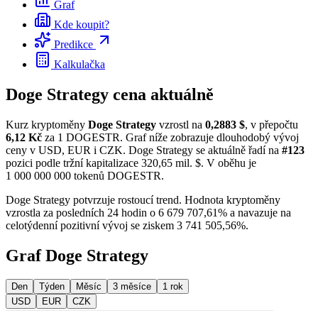
Graf
Kde koupit?
Predikce
Kalkulačka
Doge Strategy cena aktuálně
Kurz kryptoměny
Doge Strategy
vzrostl na
0,2883 $
, v přepočtu
6,12 Kč
za 1 DOGESTR. Graf níže zobrazuje dlouhodobý vývoj
ceny v USD, EUR i CZK. Doge Strategy se aktuálně řadí na
#123
pozici podle tržní kapitalizace 320,65 mil. $. V oběhu je
1 000 000 000 tokenů DOGESTR.
Doge Strategy potvrzuje rostoucí trend. Hodnota kryptoměny
vzrostla za posledních 24 hodin o 6 679 707,61% a navazuje na
celotýdenní pozitivní vývoj se ziskem 3 741 505,56%.
Graf Doge Strategy
Den
Týden
Měsíc
3 měsíce
1 rok
USD
EUR
CZK