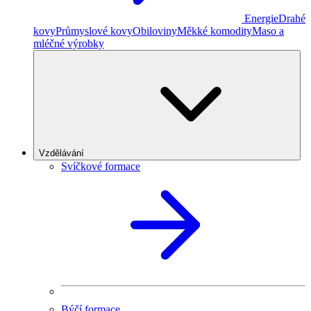
Energie
Drahé
kovy
Průmyslové kovy
Obiloviny
Měkké komodity
Maso a
mléčné výrobky
Vzdělávání
Svíčkové formace
Býčí formace