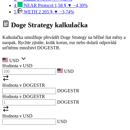
4
NEAR Protocol
1,58 $
▼ −4,30%
5
WETH
2 265 $
▼ −3,74%
Doge Strategy kalkulačka
Kalkulačka umožňuje převádět Doge Strategy na běžné fiat měny a
naopak. Rychle zjistíte, kolik korun, eur nebo dolarů odpovídá
určitému množství DOGESTR.
USD
Hodnota v
USD
USD
Hodnota v DOGESTR
DOGESTR
Hodnota v DOGESTR
DOGESTR
Hodnota v
USD
USD