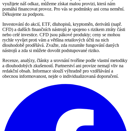
využijete náš odkaz, můžeme získat malou provizi, která nám
pomáhá financovat provoz. Pro vás se podmínky ani cena nemění.
Děkujeme za podporu.
Investování do akcií, ETF, dluhopisů, kryptoměn, derivátů (např.
CFD) a dalších finančních nástrojů je spojeno s rizikem ztráty části
nebo celé investice. CFD jsou pákové produkty; ceny se mohou
rychle vyvíjet proti vám a většina retailových účtů na nich
dlouhodobě prodělává. Zvažte, zda rozumíte fungování daných
nástrojů a zda si můžete dovolit podstupované riziko.
Recenze, analýzy, články a srovnání tvoříme podle vlastní metodiky
a dlouhodobých zkušeností. Partnerství ani provize nemají vliv na
redakční obsah. Informace slouží výhradně pro vzdělávání a
obecnou informovanost, nejde o individualizovaná doporučení.