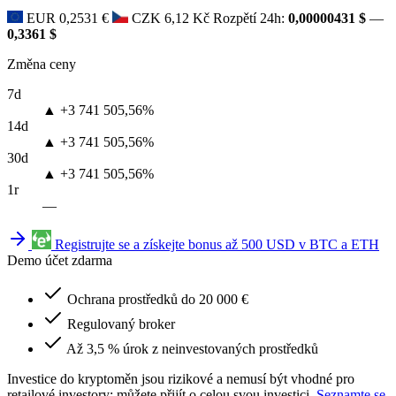
EUR
0,2531 €
CZK
6,12 Kč
Rozpětí 24h:
0,00000431 $
—
0,3361 $
Změna ceny
7d
▲ +3 741 505,56%
14d
▲ +3 741 505,56%
30d
▲ +3 741 505,56%
1r
—
Registrujte se a získejte bonus až 500 USD v BTC a ETH
Demo účet zdarma
Ochrana prostředků do 20 000 €
Regulovaný broker
Až 3,5 % úrok z neinvestovaných prostředků
Investice do kryptoměn jsou rizikové a nemusí být vhodné pro
retailové investory; můžete přijít o celou svou investici.
Seznamte se