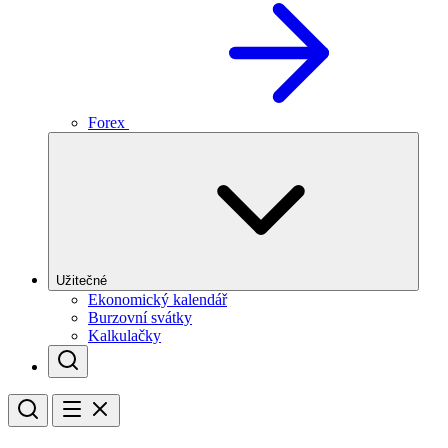
Forex
Užitečné
Ekonomický kalendář
Burzovní svátky
Kalkulačky