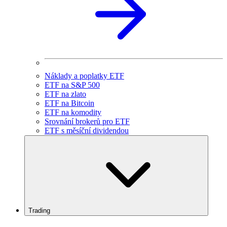
Náklady a poplatky ETF
ETF na S&P 500
ETF na zlato
ETF na Bitcoin
ETF na komodity
Srovnání brokerů pro ETF
ETF s měsíční dividendou
Trading