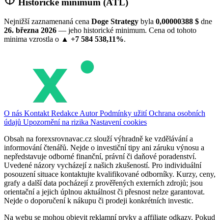
Historické minimum (ATL)
Nejnižší zaznamenaná cena
Doge Strategy
byla
0,00000388 $
dne
26. března 2026
— jeho historické minimum. Cena od tohoto
minima vzrostla o
▲ +7 584 538,11%
.
O nás
Kontakt
Redakce
Autor
Podmínky užití
Ochrana osobních
údajů
Upozornění na rizika
Nastavení cookies
Obsah na forexsrovnavac.cz slouží výhradně ke vzdělávání a
informování čtenářů. Nejde o investiční tipy ani záruku výnosu a
nepředstavuje odborné finanční, právní či daňové poradenství.
Uvedené názory vycházejí z našich zkušeností. Pro individuální
posouzení situace kontaktujte kvalifikované odborníky. Kurzy, ceny,
grafy a další data pocházejí z prověřených externích zdrojů; jsou
orientační a jejich úplnou aktuálnost či přesnost nelze garantovat.
Nejde o doporučení k nákupu či prodeji konkrétních investic.
Na webu se mohou objevit reklamní prvky a affiliate odkazy. Pokud