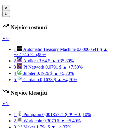
✕
↻
Nejvíce rostoucí
Vše
1
Automatic Treasury Machine
0,00000541 $
▲
+32 746 755,90%
2
Audiera
3,64 $
▲ +35,80%
3
Pi Network
0,0791 $
▲ +7,50%
4
Jupiter
0,1926 $
▲ +5,70%
5
Cardano
0,1638 $
▲ +4,70%
Nejvíce klesající
Vše
1
Pump.fun
0,00185721 $
▼ −10,10%
2
Worldcoin
0,3079 $
▼ −5,40%
3
Maker
1 794 $
▼ −4,37%