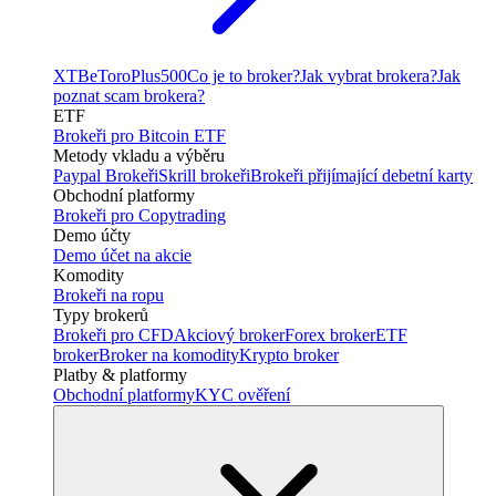
XTB
eToro
Plus500
Co je to broker?
Jak vybrat brokera?
Jak
poznat scam brokera?
ETF
Brokeři pro Bitcoin ETF
Metody vkladu a výběru
Paypal Brokeři
Skrill brokeři
Brokeři přijímající debetní karty
Obchodní platformy
Brokeři pro Copytrading
Demo účty
Demo účet na akcie
Komodity
Brokeři na ropu
Typy brokerů
Brokeři pro CFD
Akciový broker
Forex broker
ETF
broker
Broker na komodity
Krypto broker
Platby & platformy
Obchodní platformy
KYC ověření