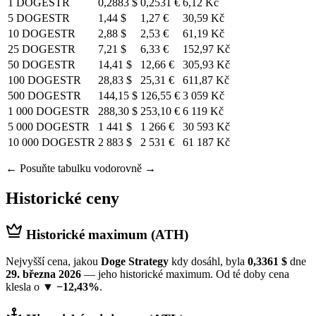
1 DOGESTR
0,2883 $
0,2531 €
6,12 Kč
5 DOGESTR
1,44 $
1,27 €
30,59 Kč
10 DOGESTR
2,88 $
2,53 €
61,19 Kč
25 DOGESTR
7,21 $
6,33 €
152,97 Kč
50 DOGESTR
14,41 $
12,66 €
305,93 Kč
100 DOGESTR
28,83 $
25,31 €
611,87 Kč
500 DOGESTR
144,15 $
126,55 €
3 059 Kč
1 000 DOGESTR
288,30 $
253,10 €
6 119 Kč
5 000 DOGESTR
1 441 $
1 266 €
30 593 Kč
10 000 DOGESTR
2 883 $
2 531 €
61 187 Kč
← Posuňte tabulku vodorovně →
Historické ceny
Historické maximum (ATH)
Nejvyšší cena, jakou
Doge Strategy
kdy dosáhl, byla
0,3361 $
dne
29. března 2026
— jeho historické maximum. Od té doby cena
klesla o
▼ −12,43%
.