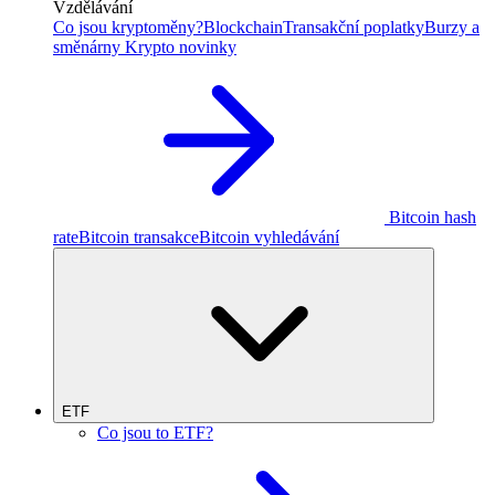
Vzdělávání
Co jsou kryptoměny?
Blockchain
Transakční poplatky
Burzy a
směnárny
Krypto novinky
Bitcoin hash
rate
Bitcoin transakce
Bitcoin vyhledávání
ETF
Co jsou to ETF?