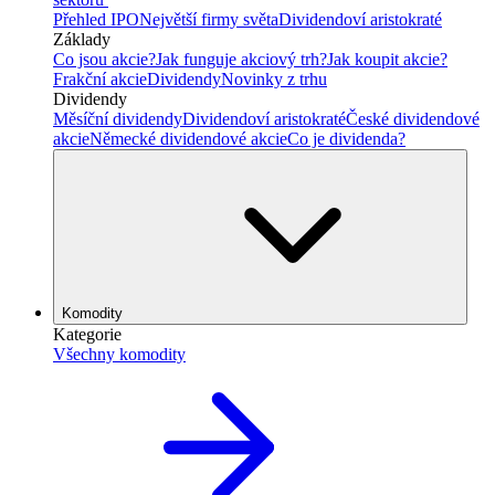
Přehled IPO
Největší firmy světa
Dividendoví aristokraté
Základy
Co jsou akcie?
Jak funguje akciový trh?
Jak koupit akcie?
Frakční akcie
Dividendy
Novinky z trhu
Dividendy
Měsíční dividendy
Dividendoví aristokraté
České dividendové
akcie
Německé dividendové akcie
Co je dividenda?
Komodity
Kategorie
Všechny komodity