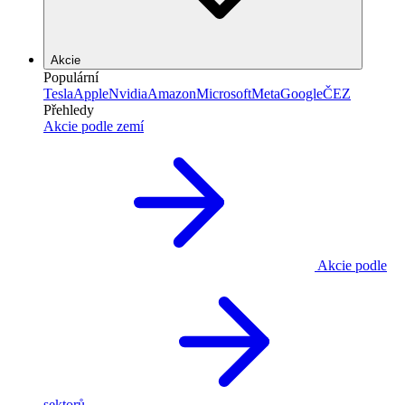
Akcie
Populární
Tesla
Apple
Nvidia
Amazon
Microsoft
Meta
Google
ČEZ
Přehledy
Akcie podle zemí
Akcie podle
sektorů