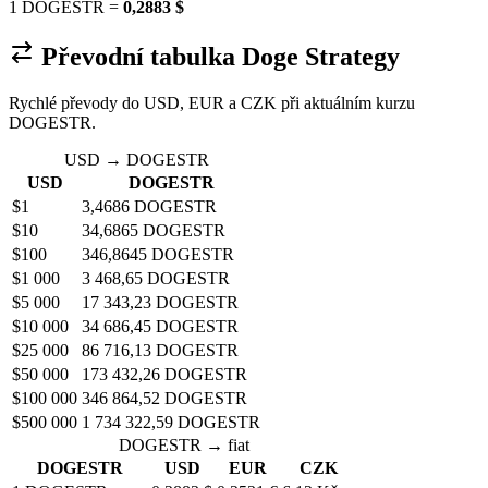
1 DOGESTR =
0,2883 $
Převodní tabulka Doge Strategy
Rychlé převody do USD, EUR a CZK při aktuálním kurzu
DOGESTR.
USD → DOGESTR
USD
DOGESTR
$1
3,4686 DOGESTR
$10
34,6865 DOGESTR
$100
346,8645 DOGESTR
$1 000
3 468,65 DOGESTR
$5 000
17 343,23 DOGESTR
$10 000
34 686,45 DOGESTR
$25 000
86 716,13 DOGESTR
$50 000
173 432,26 DOGESTR
$100 000
346 864,52 DOGESTR
$500 000
1 734 322,59 DOGESTR
DOGESTR → fiat
DOGESTR
USD
EUR
CZK