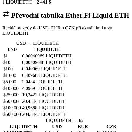
1 LIQUIDETH =
2 441 $
Převodní tabulka Ether.Fi Liquid ETH
Rychlé převody do USD, EUR a CZK při aktuálním kurzu
LIQUIDETH.
USD → LIQUIDETH
USD
LIQUIDETH
$1
0,00040969 LIQUIDETH
$10
0,00409688 LIQUIDETH
$100
0,040969 LIQUIDETH
$1 000
0,409688 LIQUIDETH
$5 000
2,0484 LIQUIDETH
$10 000
4,0969 LIQUIDETH
$25 000
10,2422 LIQUIDETH
$50 000
20,4844 LIQUIDETH
$100 000
40,9688 LIQUIDETH
$500 000
204,8442 LIQUIDETH
LIQUIDETH → fiat
LIQUIDETH
USD
EUR
CZK