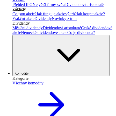
Přehled IPO
Největší firmy světa
Dividendoví aristokraté
Základy
Co jsou akcie?
Jak funguje akciový trh?
Jak koupit akcie?
Frakční akcie
Dividendy
Novinky z trhu
Dividendy
Měsíční dividendy
Dividendoví aristokraté
České dividendové
akcie
Německé dividendové akcie
Co je dividenda?
Komodity
Kategorie
Všechny komodity