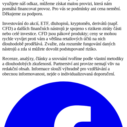
využijete náš odkaz, můžeme získat malou provizi, která nám
pomáhá financovat provoz. Pro vás se podmínky ani cena nemění.
Děkujeme za podporu.
Investování do akcií, ETF, dluhopisů, kryptoměn, derivátů (např.
CFD) a dalších finančních nástrojů je spojeno s rizikem ztráty části
nebo celé investice. CFD jsou pákové produkty; ceny se mohou
rychle vyvíjet proti vám a většina retailových účtů na nich
dlouhodobě prodělává. Zvažte, zda rozumíte fungování daných
nástrojů a zda si můžete dovolit podstupované riziko.
Recenze, analýzy, články a srovnání tvoříme podle vlastní metodiky
a dlouhodobých zkušeností. Partnerství ani provize nemají vliv na
redakční obsah. Informace slouží výhradně pro vzdělávání a
obecnou informovanost, nejde o individualizovaná doporučení.