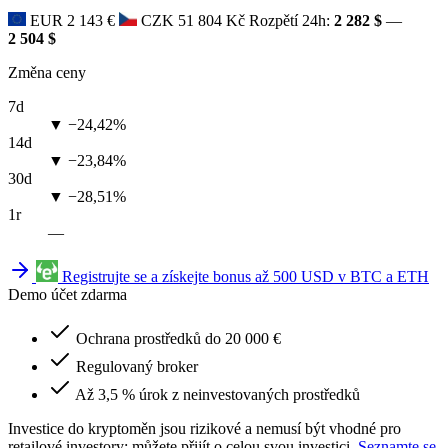
EUR
2 143 €
CZK
51 804 Kč
Rozpětí 24h:
2 282 $
—
2 504 $
Změna ceny
7d
▼ −24,42%
14d
▼ −23,84%
30d
▼ −28,51%
1r
—
Registrujte se a získejte bonus až 500 USD v BTC a ETH
Demo účet zdarma
Ochrana prostředků do 20 000 €
Regulovaný broker
Až 3,5 % úrok z neinvestovaných prostředků
Investice do kryptoměn jsou rizikové a nemusí být vhodné pro
retailové investory; můžete přijít o celou svou investici.
Seznamte se