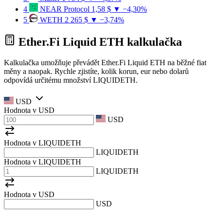
4
NEAR Protocol
1,58 $
▼ −4,30%
5
WETH
2 265 $
▼ −3,74%
Ether.Fi Liquid ETH kalkulačka
Kalkulačka umožňuje převádět Ether.Fi Liquid ETH na běžné fiat
měny a naopak. Rychle zjistíte, kolik korun, eur nebo dolarů
odpovídá určitému množství LIQUIDETH.
USD
Hodnota v
USD
USD
Hodnota v LIQUIDETH
LIQUIDETH
Hodnota v LIQUIDETH
LIQUIDETH
Hodnota v
USD
USD