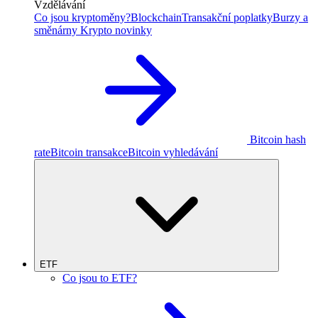
Vzdělávání
Co jsou kryptoměny?
Blockchain
Transakční poplatky
Burzy a
směnárny
Krypto novinky
Bitcoin hash
rate
Bitcoin transakce
Bitcoin vyhledávání
ETF
Co jsou to ETF?