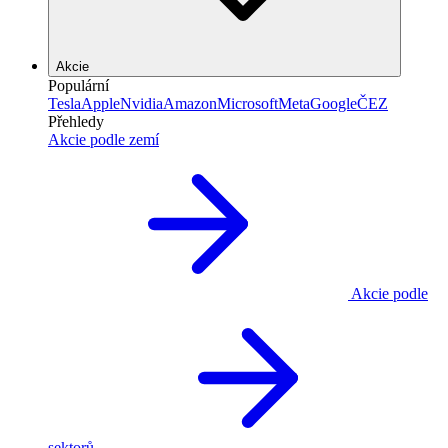
Akcie
Populární
Tesla
Apple
Nvidia
Amazon
Microsoft
Meta
Google
ČEZ
Přehledy
Akcie podle zemí
Akcie podle
sektorů