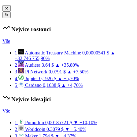
✕
↻
Nejvíce rostoucí
Vše
1
Automatic Treasury Machine
0,00000541 $
▲
+32 746 755,90%
2
Audiera
3,64 $
▲ +35,80%
3
Pi Network
0,0791 $
▲ +7,50%
4
Jupiter
0,1926 $
▲ +5,70%
5
Cardano
0,1638 $
▲ +4,70%
Nejvíce klesající
Vše
1
Pump.fun
0,00185721 $
▼ −10,10%
2
Worldcoin
0,3079 $
▼ −5,40%
3
Maker
1 794 $
▼ −4,37%