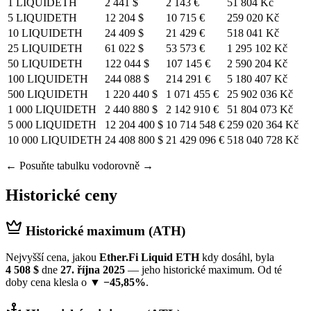
1 LIQUIDETH
2 441 $
2 143 €
51 804 Kč
5 LIQUIDETH
12 204 $
10 715 €
259 020 Kč
10 LIQUIDETH
24 409 $
21 429 €
518 041 Kč
25 LIQUIDETH
61 022 $
53 573 €
1 295 102 Kč
50 LIQUIDETH
122 044 $
107 145 €
2 590 204 Kč
100 LIQUIDETH
244 088 $
214 291 €
5 180 407 Kč
500 LIQUIDETH
1 220 440 $
1 071 455 €
25 902 036 Kč
1 000 LIQUIDETH
2 440 880 $
2 142 910 €
51 804 073 Kč
5 000 LIQUIDETH
12 204 400 $
10 714 548 €
259 020 364 Kč
10 000 LIQUIDETH
24 408 800 $
21 429 096 €
518 040 728 Kč
← Posuňte tabulku vodorovně →
Historické ceny
Historické maximum (ATH)
Nejvyšší cena, jakou
Ether.Fi Liquid ETH
kdy dosáhl, byla
4 508 $
dne
27. října 2025
— jeho historické maximum. Od té
doby cena klesla o
▼ −45,85%
.