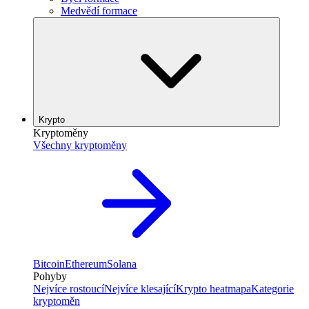
Medvědí formace
Krypto
Kryptoměny
Všechny kryptoměny
Bitcoin
Ethereum
Solana
Pohyby
Nejvíce rostoucí
Nejvíce klesající
Krypto heatmapa
Kategorie
kryptoměn