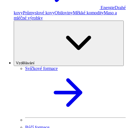
Energie
Drahé
kovy
Průmyslové kovy
Obiloviny
Měkké komodity
Maso a
mléčné výrobky
Vzdělávání
Svíčkové formace
Býčí formace