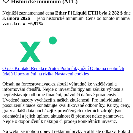
Historické minimum (ATL)
Nejnižší zaznamenaná cena
Ether.Fi Liquid ETH
byla
2 282 $
dne
3. února 2026
— jeho historické minimum. Cena od tohoto minima
vzrostla o
▲ +6,97%
.
O nás
Kontakt
Redakce
Autor
Podmínky užití
Ochrana osobních
údajů
Upozornění na rizika
Nastavení cookies
Obsah na forexsrovnavac.cz slouží výhradně ke vzdělávání a
informování čtenářů. Nejde o investiční tipy ani záruku výnosu a
nepředstavuje odborné finanční, právní či daňové poradenství.
Uvedené názory vycházejí z našich zkušeností. Pro individuální
posouzení situace kontaktujte kvalifikované odborníky. Kurzy, ceny,
grafy a další data pocházejí z prověřených externích zdrojů; jsou
orientační a jejich úplnou aktuálnost či přesnost nelze garantovat.
Nejde o doporučení k nákupu či prodeji konkrétních investic.
Na webu se mohou objevit reklamní prvky a affiliate odkazy. Pokud