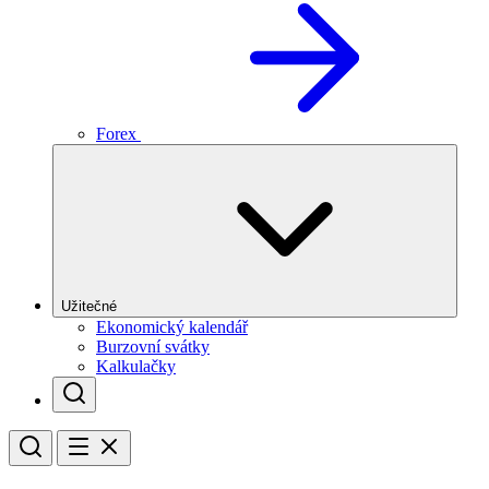
Forex
Užitečné
Ekonomický kalendář
Burzovní svátky
Kalkulačky