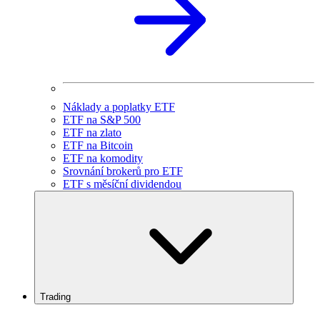
Náklady a poplatky ETF
ETF na S&P 500
ETF na zlato
ETF na Bitcoin
ETF na komodity
Srovnání brokerů pro ETF
ETF s měsíční dividendou
Trading