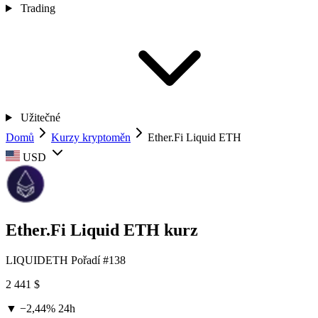
Trading
Užitečné
Domů
Kurzy kryptoměn
Ether.Fi Liquid ETH
USD
Ether.Fi Liquid ETH kurz
LIQUIDETH
Pořadí #138
2 441 $
▼ −2,44%
24h