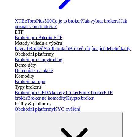
XTB
eToro
Plus500
Co je to broker?
Jak vybrat brokera?
Jak
poznat scam brokera?
ETF
Brokeři pro Bitcoin ETF
Metody vkladu a výběru
Paypal Brokeři
Skrill brokeři
Brokeři přijímající debetní karty
Obchodní platformy
Brokeři pro Copytrading
Demo účty
Demo účet na akcie
Komodity
Brokeři na ropu
Typy brokerů
Brokeři pro CFD
Akciový broker
Forex broker
ETF
broker
Broker na komodity
Krypto broker
Platby & platformy
Obchodní platformy
KYC ověření