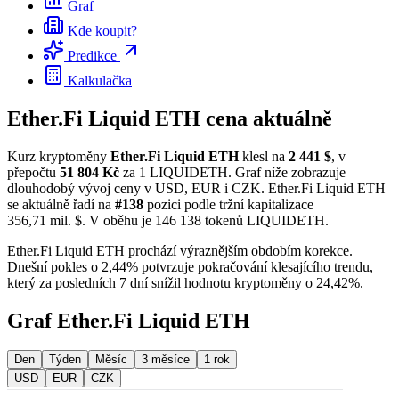
Graf
Kde koupit?
Predikce
Kalkulačka
Ether.Fi Liquid ETH cena aktuálně
Kurz kryptoměny
Ether.Fi Liquid ETH
klesl na
2 441 $
, v
přepočtu
51 804 Kč
za 1 LIQUIDETH. Graf níže zobrazuje
dlouhodobý vývoj ceny v USD, EUR i CZK. Ether.Fi Liquid ETH
se aktuálně řadí na
#138
pozici podle tržní kapitalizace
356,71 mil. $. V oběhu je 146 138 tokenů LIQUIDETH.
Ether.Fi Liquid ETH prochází výraznějším obdobím korekce.
Dnešní pokles o 2,44% potvrzuje pokračování klesajícího trendu,
který za posledních 7 dní snížil hodnotu kryptoměny o 24,42%.
Graf Ether.Fi Liquid ETH
Den
Týden
Měsíc
3 měsíce
1 rok
USD
EUR
CZK