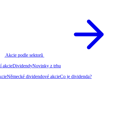
Akcie podle sektorů
í akcie
Dividendy
Novinky z trhu
kcie
Německé dividendové akcie
Co je dividenda?