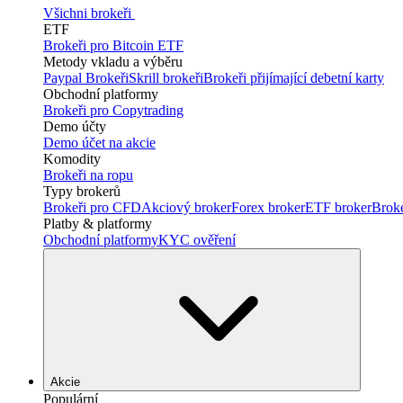
Všichni brokeři
ETF
Brokeři pro Bitcoin ETF
Metody vkladu a výběru
Paypal Brokeři
Skrill brokeři
Brokeři přijímající debetní karty
Obchodní platformy
Brokeři pro Copytrading
Demo účty
Demo účet na akcie
Komodity
Brokeři na ropu
Typy brokerů
Brokeři pro CFD
Akciový broker
Forex broker
ETF broker
Brok
Platby & platformy
Obchodní platformy
KYC ověření
Akcie
Populární