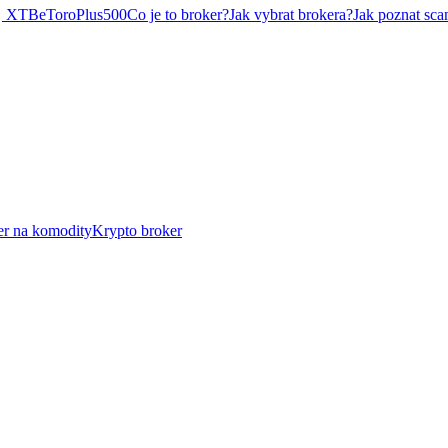
XTB
eToro
Plus500
Co je to broker?
Jak vybrat brokera?
Jak poznat sca
er na komodity
Krypto broker