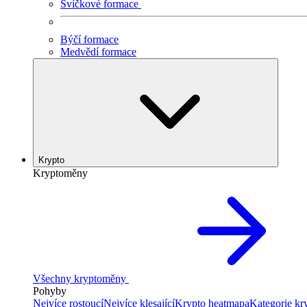
Svíčkové formace
Býčí formace
Medvědí formace
Krypto
Kryptoměny
Všechny kryptoměny
Pohyby
Nejvíce rostoucí
Nejvíce klesající
Krypto heatmapa
Kategorie k