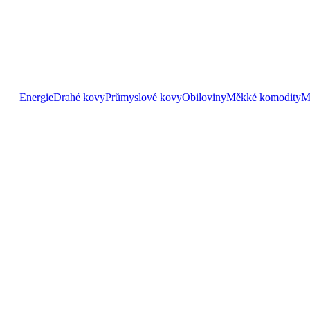
Energie
Drahé kovy
Průmyslové kovy
Obiloviny
Měkké komodity
M