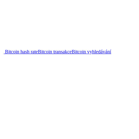
Bitcoin hash rate
Bitcoin transakce
Bitcoin vyhledávání