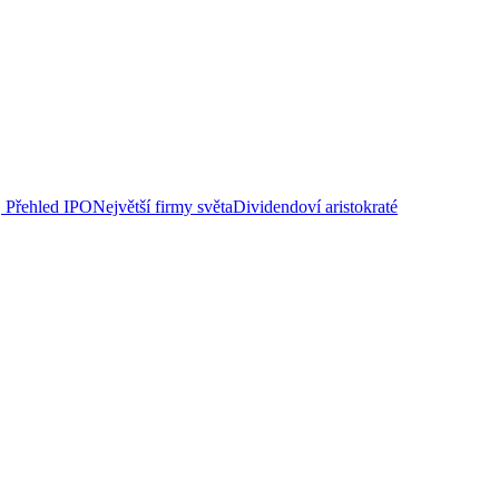
Přehled IPO
Největší firmy světa
Dividendoví aristokraté