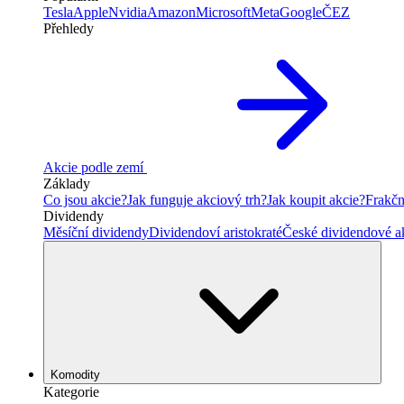
Tesla
Apple
Nvidia
Amazon
Microsoft
Meta
Google
ČEZ
Přehledy
Akcie podle zemí
Základy
Co jsou akcie?
Jak funguje akciový trh?
Jak koupit akcie?
Frakčn
Dividendy
Měsíční dividendy
Dividendoví aristokraté
České dividendové a
Komodity
Kategorie