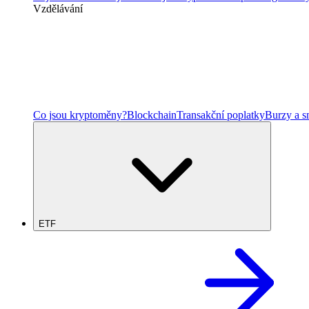
Vzdělávání
Co jsou kryptoměny?
Blockchain
Transakční poplatky
Burzy a 
ETF