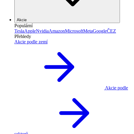
Akcie
Populární
Tesla
Apple
Nvidia
Amazon
Microsoft
Meta
Google
ČEZ
Přehledy
Akcie podle zemí
Akcie podle
sektorů