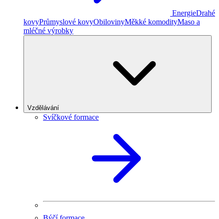
Energie
Drahé
kovy
Průmyslové kovy
Obiloviny
Měkké komodity
Maso a
mléčné výrobky
Vzdělávání
Svíčkové formace
Býčí formace