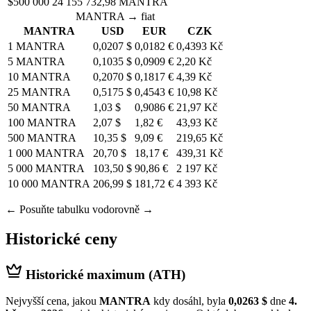
$500 000
24 155 732,98 MANTRA
MANTRA → fiat
MANTRA
USD
EUR
CZK
1 MANTRA
0,0207 $
0,0182 €
0,4393 Kč
5 MANTRA
0,1035 $
0,0909 €
2,20 Kč
10 MANTRA
0,2070 $
0,1817 €
4,39 Kč
25 MANTRA
0,5175 $
0,4543 €
10,98 Kč
50 MANTRA
1,03 $
0,9086 €
21,97 Kč
100 MANTRA
2,07 $
1,82 €
43,93 Kč
500 MANTRA
10,35 $
9,09 €
219,65 Kč
1 000 MANTRA
20,70 $
18,17 €
439,31 Kč
5 000 MANTRA
103,50 $
90,86 €
2 197 Kč
10 000 MANTRA
206,99 $
181,72 €
4 393 Kč
← Posuňte tabulku vodorovně →
Historické ceny
Historické maximum (ATH)
Nejvyšší cena, jakou
MANTRA
kdy dosáhl, byla
0,0263 $
dne
4.