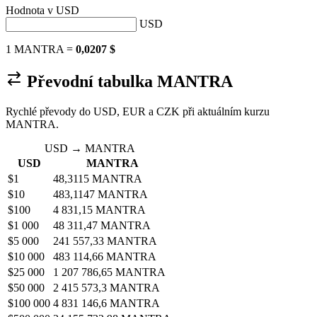
Hodnota v
USD
USD
1 MANTRA =
0,0207 $
Převodní tabulka MANTRA
Rychlé převody do USD, EUR a CZK při aktuálním kurzu
MANTRA.
USD → MANTRA
USD
MANTRA
$1
48,3115 MANTRA
$10
483,1147 MANTRA
$100
4 831,15 MANTRA
$1 000
48 311,47 MANTRA
$5 000
241 557,33 MANTRA
$10 000
483 114,66 MANTRA
$25 000
1 207 786,65 MANTRA
$50 000
2 415 573,3 MANTRA
$100 000
4 831 146,6 MANTRA