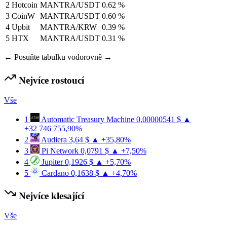
2
Hotcoin
MANTRA/USDT
0.62 %
3
CoinW
MANTRA/USDT
0.60 %
4
Upbit
MANTRA/KRW
0.39 %
5
HTX
MANTRA/USDT
0.31 %
← Posuňte tabulku vodorovně →
Nejvíce rostoucí
Vše
1
Automatic Treasury Machine
0,00000541 $
▲
+32 746 755,90%
2
Audiera
3,64 $
▲ +35,80%
3
Pi Network
0,0791 $
▲ +7,50%
4
Jupiter
0,1926 $
▲ +5,70%
5
Cardano
0,1638 $
▲ +4,70%
Nejvíce klesající
Vše