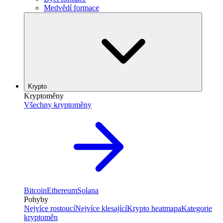
Medvědí formace
Krypto
Kryptoměny
Všechny kryptoměny
Bitcoin
Ethereum
Solana
Pohyby
Nejvíce rostoucí
Nejvíce klesající
Krypto heatmapa
Kategorie
kryptoměn