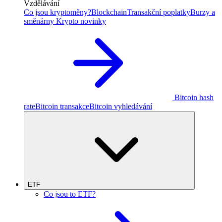
Vzdělávání
Co jsou kryptoměny?
Blockchain
Transakční poplatky
Burzy a
směnárny
Krypto novinky
Bitcoin hash
rate
Bitcoin transakce
Bitcoin vyhledávání
ETF
Co jsou to ETF?