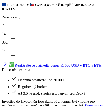
EUR
0,0182 €
CZK
0,4393 Kč
Rozpětí 24h:
0,0205 $
—
0,0241 $
Změna ceny
7d
—
14d
—
30d
—
1r
—
Registrujte se a získejte bonus až 500 USD v BTC a ETH
Demo účet zdarma
Ochrana prostředků do 20 000 €
Regulovaný broker
Až 3,5 % úrok z neinvestovaných prostředků
Investice do kryptoměn jsou rizikové a nemusí být vhodné pro
retailové investory; můžete přijít o celou svou investici.
Seznamte se