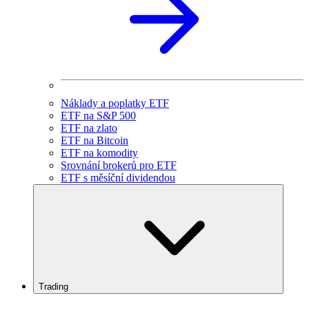
Náklady a poplatky ETF
ETF na S&P 500
ETF na zlato
ETF na Bitcoin
ETF na komodity
Srovnání brokerů pro ETF
ETF s měsíční dividendou
Trading