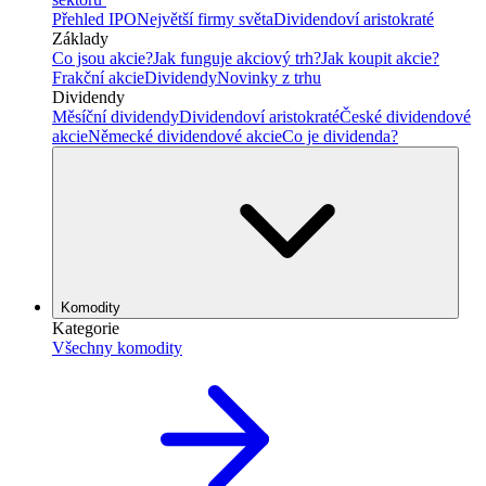
Přehled IPO
Největší firmy světa
Dividendoví aristokraté
Základy
Co jsou akcie?
Jak funguje akciový trh?
Jak koupit akcie?
Frakční akcie
Dividendy
Novinky z trhu
Dividendy
Měsíční dividendy
Dividendoví aristokraté
České dividendové
akcie
Německé dividendové akcie
Co je dividenda?
Komodity
Kategorie
Všechny komodity