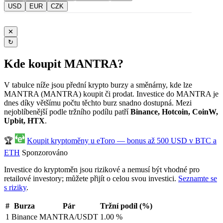
USD
EUR
CZK
✕
↻
Kde koupit MANTRA?
V tabulce níže jsou přední krypto burzy a směnárny, kde lze
MANTRA (MANTRA) koupit či prodat. Investice do MANTRA je
dnes díky většímu počtu těchto burz snadno dostupná. Mezi
nejoblíbenější podle tržního podílu patří
Binance, Hotcoin, CoinW,
Upbit, HTX
.
🏆
Koupit kryptoměny u eToro — bonus až 500 USD v BTC a
ETH
Sponzorováno
Investice do kryptoměn jsou rizikové a nemusí být vhodné pro
retailové investory; můžete přijít o celou svou investici.
Seznamte se
s riziky
.
#
Burza
Pár
Tržní podíl (%)
1
Binance
MANTRA/USDT
1.00 %