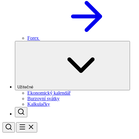
Forex
Užitečné
Ekonomický kalendář
Burzovní svátky
Kalkulačky