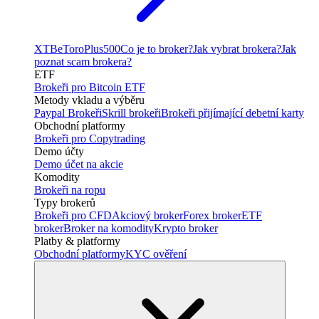
XTB
eToro
Plus500
Co je to broker?
Jak vybrat brokera?
Jak
poznat scam brokera?
ETF
Brokeři pro Bitcoin ETF
Metody vkladu a výběru
Paypal Brokeři
Skrill brokeři
Brokeři přijímající debetní karty
Obchodní platformy
Brokeři pro Copytrading
Demo účty
Demo účet na akcie
Komodity
Brokeři na ropu
Typy brokerů
Brokeři pro CFD
Akciový broker
Forex broker
ETF
broker
Broker na komodity
Krypto broker
Platby & platformy
Obchodní platformy
KYC ověření