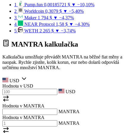
1
Pump.fun
0,00185721 $
▼ −10,10%
2
Worldcoin
0,3079 $
▼ −5,40%
3
Maker
1 794 $
▼ −4,37%
4
NEAR Protocol
1,58 $
▼ −4,30%
5
WETH
2 265 $
▼ −3,74%
MANTRA kalkulačka
Kalkulačka umožňuje převádět MANTRA na běžné fiat měny a
naopak. Rychle zjistíte, kolik korun, eur nebo dolarů odpovídá
určitému množství MANTRA.
USD
Hodnota v
USD
USD
Hodnota v MANTRA
MANTRA
Hodnota v MANTRA
MANTRA