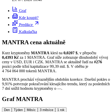
Graf
Kde koupit?
Predikce
Kalkulačka
MANTRA cena aktuálně
Kurz kryptoměny
MANTRA
klesl na
0,0207 $
, v přepočtu
0,4393 Kč
za 1 MANTRA. Graf níže zobrazuje dlouhodobý vývoj
ceny v USD, EUR i CZK. MANTRA se aktuálně řadí na
#276
pozici podle tržní kapitalizace 99,39 mil. $. V oběhu je
4 764 064 000 tokenů MANTRA.
MANTRA prochází výraznějším obdobím korekce. Dnešní pokles o
9,91% potvrzuje pokračování klesajícího trendu, který za posledních
7 dní snížil hodnotu kryptoměny o —.
Graf MANTRA
Den
Týden
Měsíc
3 měsíce
1 rok