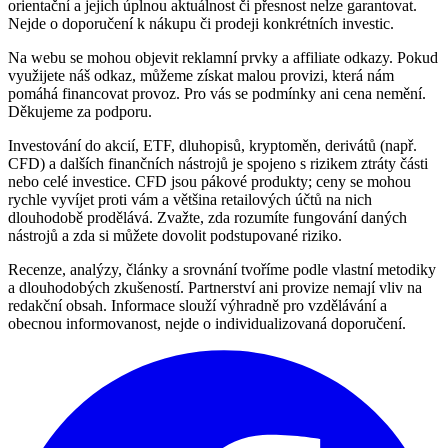
orientační a jejich úplnou aktuálnost či přesnost nelze garantovat.
Nejde o doporučení k nákupu či prodeji konkrétních investic.
Na webu se mohou objevit reklamní prvky a affiliate odkazy. Pokud
využijete náš odkaz, můžeme získat malou provizi, která nám
pomáhá financovat provoz. Pro vás se podmínky ani cena nemění.
Děkujeme za podporu.
Investování do akcií, ETF, dluhopisů, kryptoměn, derivátů (např.
CFD) a dalších finančních nástrojů je spojeno s rizikem ztráty části
nebo celé investice. CFD jsou pákové produkty; ceny se mohou
rychle vyvíjet proti vám a většina retailových účtů na nich
dlouhodobě prodělává. Zvažte, zda rozumíte fungování daných
nástrojů a zda si můžete dovolit podstupované riziko.
Recenze, analýzy, články a srovnání tvoříme podle vlastní metodiky
a dlouhodobých zkušeností. Partnerství ani provize nemají vliv na
redakční obsah. Informace slouží výhradně pro vzdělávání a
obecnou informovanost, nejde o individualizovaná doporučení.