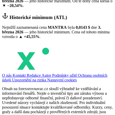
března 2026
— jeho historické maximum. Od té doby cena klesla o
▼ −20,54%
.
Historické minimum (ATL)
Nejnižší zaznamenaná cena
MANTRA
byla
0,0143 $
dne
3.
března 2026
— jeho historické minimum. Cena od tohoto minima
vzrostla o
▲ +45,55%
.
O nás
Kontakt
Redakce
Autor
Podmínky užití
Ochrana osobních
údajů
Upozornění na rizika
Nastavení cookies
Obsah na forexsrovnavac.cz slouží výhradně ke vzdělávání a
informování čtenářů. Nejde o investiční tipy ani záruku výnosu a
nepředstavuje odborné finanční, právní či daňové poradenství.
Uvedené názory vycházejí z našich zkušeností. Pro individuální
posouzení situace kontaktujte kvalifikované odborníky. Kurzy, ceny,
grafy a další data pocházejí z prověřených externích zdrojů; jsou