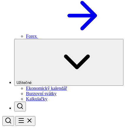
Forex
Užitečné
Ekonomický kalendář
Burzovní svátky
Kalkulačky