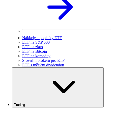
Náklady a poplatky ETF
ETF na S&P 500
ETF na zlato
ETF na Bitcoin
ETF na komodity
Srovnání brokerů pro ETF
ETF s měsíční dividendou
Trading