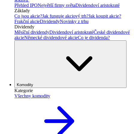
Přehled IPO
Největší firmy světa
Dividendoví aristokraté
Základy
Co jsou akcie?
Jak funguje akciový trh?
Jak koupit akcie?
Frakční akcie
Dividendy
Novinky z trhu
Dividendy
Měsíční dividendy
Dividendoví aristokraté
České dividendové
akcie
Německé dividendové akcie
Co je dividenda?
Komodity
Kategorie
Všechny komodity