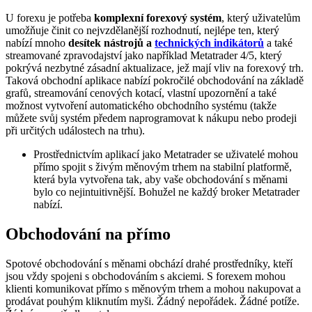
U forexu je potřeba
komplexní forexový systém
, který uživatelům
umožňuje činit co nejvzdělanější rozhodnutí, nejlépe ten, který
nabízí mnoho
desítek nástrojů a
technických indikátorů
a také
streamované zpravodajství jako například Metatrader 4/5, který
pokrývá nezbytné zásadní aktualizace, jež mají vliv na forexový trh.
Taková obchodní aplikace nabízí pokročilé obchodování na základě
grafů, streamování cenových kotací, vlastní upozornění a také
možnost vytvoření automatického obchodního systému (takže
můžete svůj systém předem naprogramovat k nákupu nebo prodeji
při určitých událostech na trhu).
Prostřednictvím aplikací jako Metatrader se uživatelé mohou
přímo spojit s živým měnovým trhem na stabilní platformě,
která byla vytvořena tak, aby vaše obchodování s měnami
bylo co nejintuitivnější. Bohužel ne každý broker Metatrader
nabízí.
Obchodování na přímo
Spotové obchodování s měnami obchází drahé prostředníky, kteří
jsou vždy spojeni s obchodováním s akciemi. S forexem mohou
klienti komunikovat přímo s měnovým trhem a mohou nakupovat a
prodávat pouhým kliknutím myši. Žádný nepořádek. Žádné potíže.