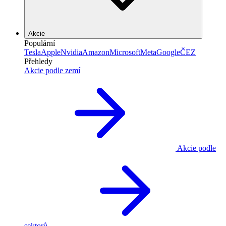
Akcie
Populární
Tesla
Apple
Nvidia
Amazon
Microsoft
Meta
Google
ČEZ
Přehledy
Akcie podle zemí
Akcie podle
sektorů