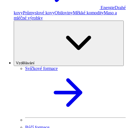
Energie
Drahé
kovy
Průmyslové kovy
Obiloviny
Měkké komodity
Maso a
mléčné výrobky
Vzdělávání
Svíčkové formace
Býčí formace