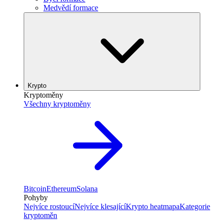
Medvědí formace
Krypto
Kryptoměny
Všechny kryptoměny
Bitcoin
Ethereum
Solana
Pohyby
Nejvíce rostoucí
Nejvíce klesající
Krypto heatmapa
Kategorie
kryptoměn