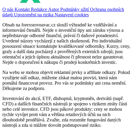
O nás
Kontakt
Redakce
Autor
Podmínky užití
Ochrana osobních
údajů
Upozornění na rizika
Nastavení cookies
Obsah na forexsrovnavac.cz slouží výhradně ke vzdělávání a
informování čtenářů. Nejde o investiční tipy ani záruku výnosu a
nepředstavuje odborné finanční, právní či daňové poradenství.
Uvedené názory vycházejí z našich zkušeností. Pro individuální
posouzení situace kontaktujte kvalifikované odborníky. Kurzy, ceny,
grafy a další data pocházejí z prověřených externích zdrojů; jsou
orientační a jejich úplnou aktuálnost či přesnost nelze garantovat.
Nejde o doporučení k nákupu či prodeji konkrétních investic.
Na webu se mohou objevit reklamní prvky a affiliate odkazy. Pokud
využijete náš odkaz, můžeme získat malou provizi, která nám
pomáhá financovat provoz. Pro vás se podmínky ani cena nemění.
Děkujeme za podporu.
Investování do akcií, ETF, dluhopisů, kryptoměn, derivátů (např.
CFD) a dalších finančních nástrojů je spojeno s rizikem ztráty části
nebo celé investice. CFD jsou pákové produkty; ceny se mohou
rychle vyvíjet proti vám a většina retailových účtů na nich
dlouhodobě prodělává. Zvažte, zda rozumíte fungování daných
nástrojů a zda si můžete dovolit podstupované riziko.