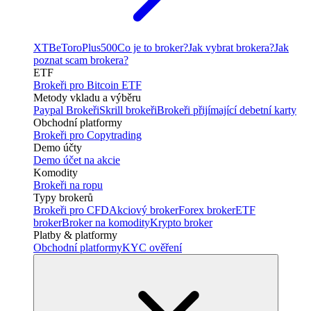
XTB
eToro
Plus500
Co je to broker?
Jak vybrat brokera?
Jak
poznat scam brokera?
ETF
Brokeři pro Bitcoin ETF
Metody vkladu a výběru
Paypal Brokeři
Skrill brokeři
Brokeři přijímající debetní karty
Obchodní platformy
Brokeři pro Copytrading
Demo účty
Demo účet na akcie
Komodity
Brokeři na ropu
Typy brokerů
Brokeři pro CFD
Akciový broker
Forex broker
ETF
broker
Broker na komodity
Krypto broker
Platby & platformy
Obchodní platformy
KYC ověření