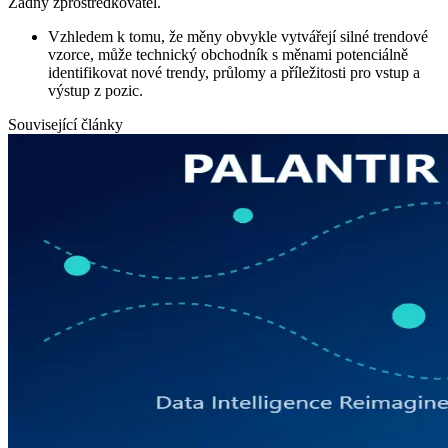
Žádný zprostředkovatel.
Vzhledem k tomu, že měny obvykle vytvářejí silné trendové
vzorce, může technický obchodník s měnami potenciálně
identifikovat nové trendy, průlomy a příležitosti pro vstup a
výstup z pozic.
Související články