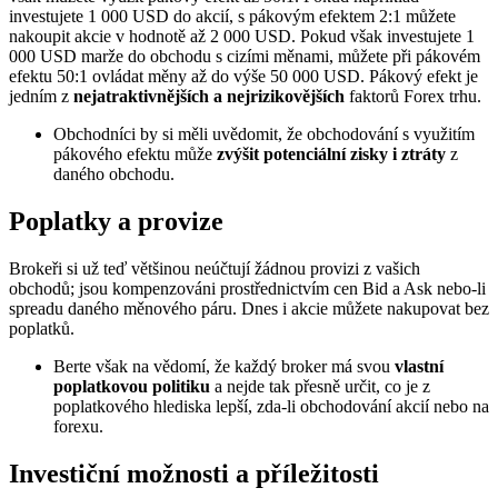
investujete 1 000 USD do akcií, s pákovým efektem 2:1 můžete
nakoupit akcie v hodnotě až 2 000 USD. Pokud však investujete 1
000 USD marže do obchodu s cizími měnami, můžete při pákovém
efektu 50:1 ovládat měny až do výše 50 000 USD. Pákový efekt je
jedním z
nejatraktivnějších a nejrizikovějších
faktorů Forex trhu.
Obchodníci by si měli uvědomit, že obchodování s využitím
pákového efektu může
zvýšit potenciální zisky i ztráty
z
daného obchodu.
Poplatky a provize
Brokeři si už teď většinou neúčtují žádnou provizi z vašich
obchodů; jsou kompenzováni prostřednictvím cen Bid a Ask nebo-li
spreadu daného měnového páru. Dnes i akcie můžete nakupovat bez
poplatků.
Berte však na vědomí, že každý broker má svou
vlastní
poplatkovou politiku
a nejde tak přesně určit, co je z
poplatkového hlediska lepší, zda-li obchodování akcií nebo na
forexu.
Investiční možnosti a příležitosti