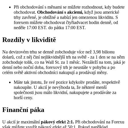
Při obchodování s měnami se můžete rozhodnout, kdy budete
obchodovat.
Obchodování s akciemi,
když jsou americké
trhy zavřené, je obtížné a nabízí jen omezenou likviditu. S
forexem můžete obchodovat čtyřiadvacet hodin denně, od
neděle 17:00 EST. do pátku 17:00 EST.
Rozdíly v likviditě
Na devizovém trhu se denně zobchoduje více než 3,98 bilionu
dolarů, což z něj činí nejlikvidnější trh na světě - za 1 den se na něm
zobchoduje tolik, co na Wall St. za 1 měsíc. Nezáleží na tom, jaká je
denní nebo noční doba, forexový trh je neustále v pohybu a po
celém světě aktivní obchodníci nakupují a prodávají měny.
Máte tak jistotu, že své pozice kdykoliv prodáte, respektivě
nakoupíte. U akcií je nevýhoda ta, že některé menší
společnosti jsou málo likvidní, nakupujete a prodáváte za
horší ceny.
Finanční páka
U akcií je maximální
pákový efekt 2:1.
Při obchodování na Forexu
však můžete využít pákový efekt až 50:1. Pokud například