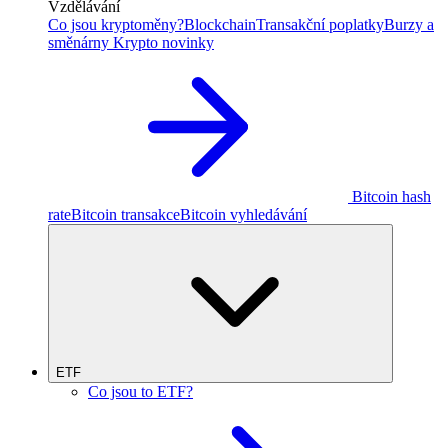
Vzdělávání
Co jsou kryptoměny?
Blockchain
Transakční poplatky
Burzy a
směnárny
Krypto novinky
Bitcoin hash
rate
Bitcoin transakce
Bitcoin vyhledávání
ETF
Co jsou to ETF?