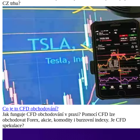
CZ trhu?
Co je to CFD obchodování?
Jak funguje CFD obchodování v praxi? Pomocí CFD lze
obchodovat Forex, akcie, komodity i burzovní indexy. Je CFD
spekulace?