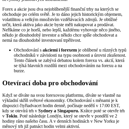
Forex a akcie jsou dva nejoblíbenější finanční trhy na kterých se
obchoduje po celém světě. Je to dáno jejich historickým objemem,
volatilitou a velkým množstvím vzdělávacích zdrojů. Je obtížné
určit, která aktiva jako akcie byste měli nakupovat a prodávat.
Neříkáme co je horší, nebo lepší, každému vyhovuje něco jiného,
někdo je dlouhodobý investor a někdo chce spíše obchodovat a
nemá na dlouhodobé investovaní trpělivost.
Obchodování s
akciemi i forexem
je oblíbené u různých typů
obchodníků v závislosti na typu osobnosti a úrovni zkušenost.
Tento článek se zabývá debatou kolem forexu vs. akcií, která
se týká hlavních rozdílů mezi obchodováním na forexu a na
burze.
Otevírací doba pro obchodování
Když se díváte na svou forexovou platformu, díváte se vlastně na
výkladní skříň světové ekonomiky. Obchodování s měnami je k
dispozici čtyřiadvacet hodin denně, počínaje nedělí v 17:00 EST,
kdy se otevírá trh v
Sydney a Singapuru.
Krátce poté se otevře trh
v
Tokiu
. Poté následuje Londýn, který se otevře v pondělí ve 2
hodiny ráno našeho času. A v denních hodinách v New Yorku je
měnový trh již patnáct hodin velmi aktivní.