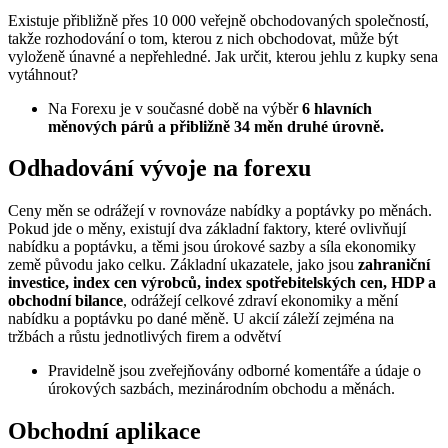
Existuje přibližně přes 10 000 veřejně obchodovaných společností,
takže rozhodování o tom, kterou z nich obchodovat, může být
vyloženě únavné a nepřehledné. Jak určit, kterou jehlu z kupky sena
vytáhnout?
Na Forexu je v současné době na výběr
6 hlavních
měnových párů a přibližně 34 měn druhé úrovně.
Odhadování vývoje na forexu
Ceny měn se odrážejí v rovnováze nabídky a poptávky po měnách.
Pokud jde o měny, existují dva základní faktory, které ovlivňují
nabídku a poptávku, a těmi jsou úrokové sazby a síla ekonomiky
země původu jako celku. Základní ukazatele, jako jsou
zahraniční
investice, index cen výrobců, index spotřebitelských cen, HDP a
obchodní bilance
, odrážejí celkové zdraví ekonomiky a mění
nabídku a poptávku po dané měně. U akcií záleží zejména na
tržbách a růstu jednotlivých firem a odvětví
Pravidelně jsou zveřejňovány odborné komentáře a údaje o
úrokových sazbách, mezinárodním obchodu a měnách.
Obchodní aplikace