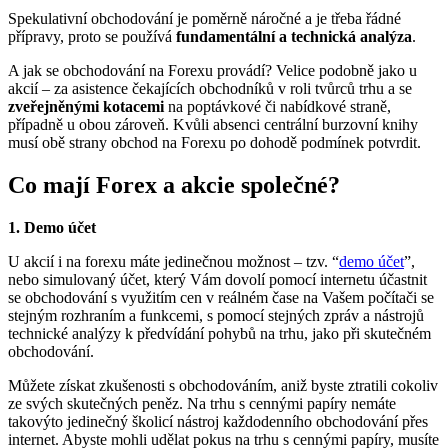
Spekulativní obchodování je poměrně náročné a je třeba řádné
přípravy, proto se používá
fundamentální a technická analýza
.
A jak se obchodování na Forexu provádí? Velice podobně jako u
akcií – za asistence čekajících obchodníků v roli tvůrců trhu a se
zveřejněnými kotacemi
na poptávkové či nabídkové straně,
případně u obou zároveň. Kvůli absenci centrální burzovní knihy
musí obě strany obchod na Forexu po dohodě podmínek potvrdit.
Co mají Forex a akcie společné?
1. Demo účet
U akcií i na forexu máte jedinečnou možnost – tzv. “
demo účet
”,
nebo simulovaný účet, který Vám dovolí pomocí internetu účastnit
se obchodování s využitím cen v reálném čase na Vašem počítači se
stejným rozhraním a funkcemi, s pomocí stejných zpráv a nástrojů
technické analýzy k předvídání pohybů na trhu, jako při skutečném
obchodování.
Můžete získat zkušenosti s obchodováním, aniž byste ztratili cokoliv
ze svých skutečných peněz. Na trhu s cennými papíry nemáte
takovýto jedinečný školicí nástroj každodenního obchodování přes
internet. Abyste mohli udělat pokus na trhu s cennými papíry, musíte