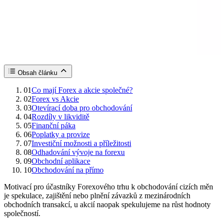
Obsah článku
01
Co mají Forex a akcie společné?
02
Forex vs Akcie
03
Otevírací doba pro obchodování
04
Rozdíly v likviditě
05
Finanční páka
06
Poplatky a provize
07
Investiční možnosti a příležitosti
08
Odhadování vývoje na forexu
09
Obchodní aplikace
10
Obchodování na přímo
Motivací pro účastníky Forexového trhu k obchodování cizích měn
je spekulace, zajištění nebo plnění závazků z mezinárodních
obchodních transakcí, u akcií naopak spekulujeme na růst hodnoty
společností.