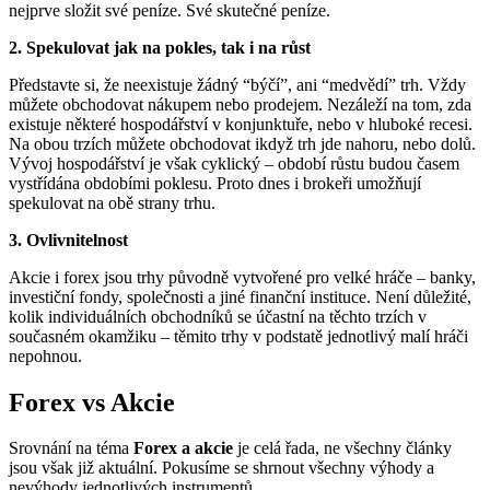
nejprve složit své peníze. Své skutečné peníze.
2. Spekulovat jak na pokles, tak i na růst
Představte si, že neexistuje žádný “býčí”, ani “medvědí” trh. Vždy
můžete obchodovat nákupem nebo prodejem. Nezáleží na tom, zda
existuje některé hospodářství v konjunktuře, nebo v hluboké recesi.
Na obou trzích můžete obchodovat ikdyž trh jde nahoru, nebo dolů.
Vývoj hospodářství je však cyklický – období růstu budou časem
vystřídána obdobími poklesu. Proto dnes i brokeři umožňují
spekulovat na obě strany trhu.
3. Ovlivnitelnost
Akcie i forex jsou trhy původně vytvořené pro velké hráče – banky,
investiční fondy, společnosti a jiné finanční instituce. Není důležité,
kolik individuálních obchodníků se účastní na těchto trzích v
současném okamžiku – těmito trhy v podstatě jednotlivý malí hráči
nepohnou.
Forex vs Akcie
Srovnání na téma
Forex a akcie
je celá řada, ne všechny články
jsou však již aktuální. Pokusíme se shrnout všechny výhody a
nevýhody jednotlivých instrumentů.