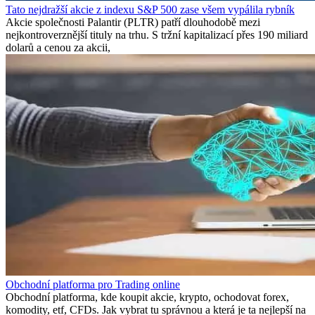
Tato nejdražší akcie z indexu S&P 500 zase všem vypálila rybník
Akcie společnosti Palantir (PLTR) patří dlouhodobě mezi
nejkontroverznější tituly na trhu. S tržní kapitalizací přes 190 miliard
dolarů a cenou za akcii,
Obchodní platforma pro Trading online
Obchodní platforma, kde koupit akcie, krypto, ochodovat forex,
komodity, etf, CFDs. Jak vybrat tu správnou a která je ta nejlepší na