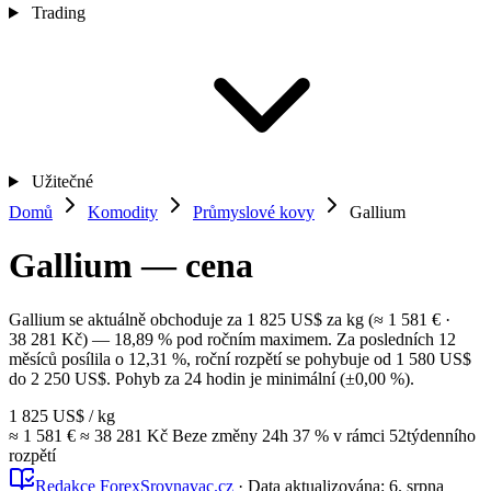
Trading
Užitečné
Domů
Komodity
Průmyslové kovy
Gallium
Gallium — cena
Gallium se aktuálně obchoduje za 1 825 US$ za kg (≈ 1 581 € ·
38 281 Kč) — 18,89 % pod ročním maximem. Za posledních 12
měsíců posílila o 12,31 %, roční rozpětí se pohybuje od 1 580 US$
do 2 250 US$. Pohyb za 24 hodin je minimální (±0,00 %).
1 825 US$
/ kg
≈ 1 581 €
≈ 38 281 Kč
Beze změny
24h
37 %
v rámci 52týdenního
rozpětí
Redakce ForexSrovnavac.cz
·
Data aktualizována:
6. srpna