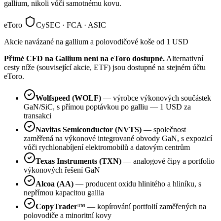
gallium, nikoli vůči samotnému kovu.
eToro
CySEC · FCA · ASIC
Akcie navázané na gallium a polovodičové koše od 1 USD
Přímé CFD na Gallium není na eToro dostupné.
Alternativní
cesty níže (související akcie, ETF) jsou dostupné na stejném účtu
eToro.
Wolfspeed (WOLF)
— výrobce výkonových součástek
GaN/SiC, s přímou poptávkou po galliu — 1 USD za
transakci
Navitas Semiconductor (NVTS)
— společnost
zaměřená na výkonové integrované obvody GaN, s expozicí
vůči rychlonabíjení elektromobilů a datovým centrům
Texas Instruments (TXN)
— analogové čipy a portfolio
výkonových řešení GaN
Alcoa (AA)
— producent oxidu hlinitého a hliníku, s
nepřímou kapacitou gallia
CopyTrader™
— kopírování portfolií zaměřených na
polovodiče a minoritní kovy