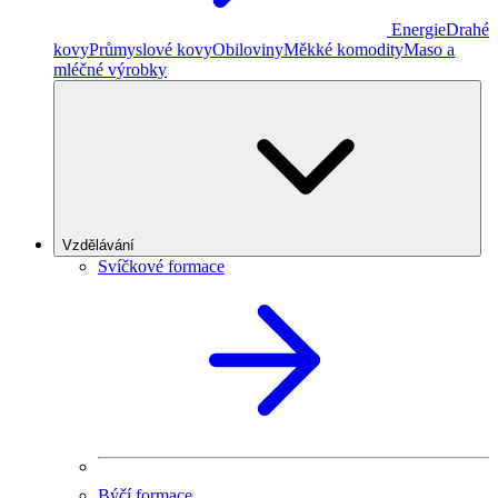
Energie
Drahé
kovy
Průmyslové kovy
Obiloviny
Měkké komodity
Maso a
mléčné výrobky
Vzdělávání
Svíčkové formace
Býčí formace