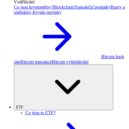
Vzdělávání
Co jsou kryptoměny?
Blockchain
Transakční poplatky
Burzy a
směnárny
Krypto novinky
Bitcoin hash
rate
Bitcoin transakce
Bitcoin vyhledávání
ETF
Co jsou to ETF?