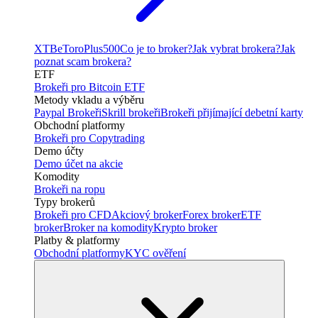
XTB
eToro
Plus500
Co je to broker?
Jak vybrat brokera?
Jak
poznat scam brokera?
ETF
Brokeři pro Bitcoin ETF
Metody vkladu a výběru
Paypal Brokeři
Skrill brokeři
Brokeři přijímající debetní karty
Obchodní platformy
Brokeři pro Copytrading
Demo účty
Demo účet na akcie
Komodity
Brokeři na ropu
Typy brokerů
Brokeři pro CFD
Akciový broker
Forex broker
ETF
broker
Broker na komodity
Krypto broker
Platby & platformy
Obchodní platformy
KYC ověření