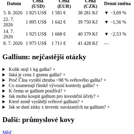
Cena
Cena
Cena
Datum
Denní změna
(USD)
(EUR)
(CZK)
5. 8. 2026
1 825 US$
1 581 €
38 281 Kč
▼ −3,69 %
22. 7.
1 895 US$
1 642 €
39 750 Kč
▼ −1,56 %
2026
14. 7.
1 925 US$
1 668 €
40 379 Kč
▼ −2,53 %
2026
8. 7. 2026
1 975 US$
1 711 €
41 428 Kč
—
Gallium: nejčastější otázky
Kolik stojí 1 kg gallia?
+
Jaká je cena 1 gramu gallia?
+
Proč Čína vyrábí zhruba ~98 % světového gallia?
+
Co znamenají čínské vývozní kontroly gallia?
+
K čemu se gallium používá?
+
Jak mohu koupit gallium pro investiční účely?
+
Které země vyrábějí světové gallium?
+
Jak se daní zisky z investic navázaných na gallium?
+
Další: průmyslové kovy
Měď