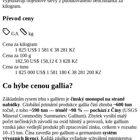
vyjednávají objemové slevy z publikovaného benchmarku za
kilogram.
Převod ceny
GA
kg
Cena za kilogram
1 825 US$
1 581 €
38 281 Kč
Cena za 100 g
182,50 US$
158,12 €
3 828 Kč
Cena za tunu
1 825 000 US$
1 581 180 €
38 281 200 Kč
Co hýbe cenou gallia?
Základním rysem trhu s galliem je
čínský monopol na straně
nabídky
. Globální primární produkce gallia činí zhruba
~600 tun
ročně, z toho
~590 tun — téměř ~98 % — pochází z Číny
(USGS
Mineral Commodity Summaries: Gallium). Zbytek vyrábí malý
počet nečínských závodů na oxid hlinitý a provozů, kde gallium
vzniká jako vedlejší produkt při zpracování zinku, celkem v rozsahu
10–15 tun. Čína zavedla pro gallium a germanium
systém
vývozních licencí
. Každá zásilka vyžaduje schválení ministerstva