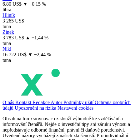
6,80 US$
▼ −0,15 %
libra
Hliník
3 265 US$
tuna
Zinek
3 783 US$
▲ +1,44 %
tuna
Nikl
16 722 US$
▼ −2,44 %
tuna
O nás
Kontakt
Redakce
Autor
Podmínky užití
Ochrana osobních
údajů
Upozornění na rizika
Nastavení cookies
Obsah na forexsrovnavac.cz slouží výhradně ke vzdělávání a
informování čtenářů. Nejde o investiční tipy ani záruku výnosu a
nepředstavuje odborné finanční, právní či daňové poradenství.
Uvedené názory vycházejí z našich zkušeností. Pro individuální