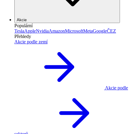
Akcie
Populární
Tesla
Apple
Nvidia
Amazon
Microsoft
Meta
Google
ČEZ
Přehledy
Akcie podle zemí
Akcie podle
sektorů