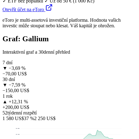
✓ ETF bez poplatků
✓ Už od 50 € (1 000 Kč)
Otevřít účet na eToro
eToro je multi-assetová investiční platforma. Hodnota vašich
investic může stoupat nebo klesat. Váš kapitál je ohrožen.
Graf: Gallium
Interaktivní graf a 30denní přehled
7 dní
▼ −3,69 %
−70,00 US$
30 dní
▼ −7,59 %
−150,00 US$
1 rok
▲ +12,31 %
+200,00 US$
52týdenní rozpětí
1 580 US$
37 %
2 250 US$
$2 302
$2 115