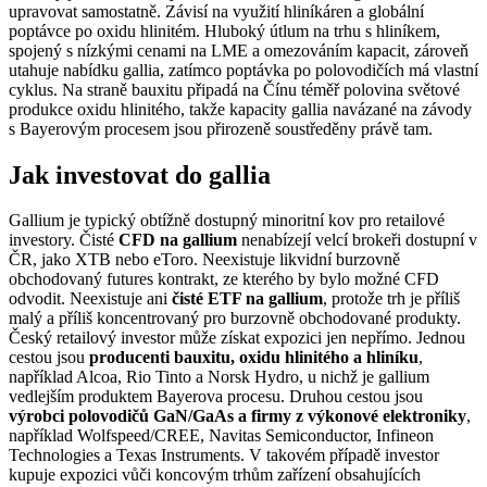
upravovat samostatně. Závisí na využití hliníkáren a globální
poptávce po oxidu hlinitém. Hluboký útlum na trhu s hliníkem,
spojený s nízkými cenami na LME a omezováním kapacit, zároveň
utahuje nabídku gallia, zatímco poptávka po polovodičích má vlastní
cyklus. Na straně bauxitu připadá na Čínu téměř polovina světové
produkce oxidu hlinitého, takže kapacity gallia navázané na závody
s Bayerovým procesem jsou přirozeně soustředěny právě tam.
Jak investovat do gallia
Gallium je typický obtížně dostupný minoritní kov pro retailové
investory. Čisté
CFD na gallium
nenabízejí velcí brokeři dostupní v
ČR, jako XTB nebo eToro. Neexistuje likvidní burzovně
obchodovaný futures kontrakt, ze kterého by bylo možné CFD
odvodit. Neexistuje ani
čisté ETF na gallium
, protože trh je příliš
malý a příliš koncentrovaný pro burzovně obchodované produkty.
Český retailový investor může získat expozici jen nepřímo. Jednou
cestou jsou
producenti bauxitu, oxidu hlinitého a hliníku
,
například Alcoa, Rio Tinto a Norsk Hydro, u nichž je gallium
vedlejším produktem Bayerova procesu. Druhou cestou jsou
výrobci polovodičů GaN/GaAs a firmy z výkonové elektroniky
,
například Wolfspeed/CREE, Navitas Semiconductor, Infineon
Technologies a Texas Instruments. V takovém případě investor
kupuje expozici vůči koncovým trhům zařízení obsahujících