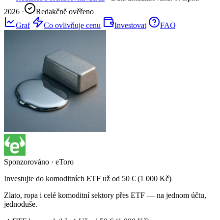
2026
·
Redakčně ověřeno
Graf
Co ovlivňuje cenu
Investovat
FAQ
Sponzorováno · eToro
Investujte do komoditních ETF už od 50 € (1 000 Kč)
Zlato, ropa i celé komoditní sektory přes ETF — na jednom účtu,
jednoduše.