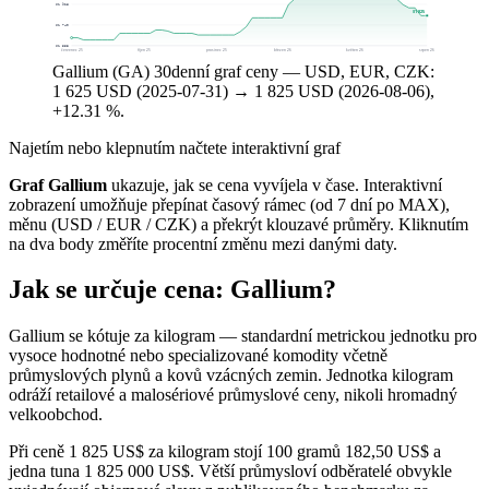
$1 928
$1 825
$1 740
$1 553
červenec 25
říjen 25
prosinec 25
březen 26
květen 26
srpen 26
Gallium (GA) 30denní graf ceny — USD, EUR, CZK:
1 625 USD (2025-07-31) → 1 825 USD (2026-08-06),
+12.31 %.
Najetím nebo klepnutím načtete interaktivní graf
Graf Gallium
ukazuje, jak se cena vyvíjela v čase. Interaktivní
zobrazení umožňuje přepínat časový rámec (od 7 dní po MAX),
měnu (USD / EUR / CZK) a překrýt klouzavé průměry. Kliknutím
na dva body změříte procentní změnu mezi danými daty.
Jak se určuje cena: Gallium?
Gallium se kótuje za kilogram — standardní metrickou jednotku pro
vysoce hodnotné nebo specializované komodity včetně
průmyslových plynů a kovů vzácných zemin. Jednotka kilogram
odráží retailové a malosériové průmyslové ceny, nikoli hromadný
velkoobchod.
Při ceně 1 825 US$ za kilogram stojí 100 gramů 182,50 US$ a
jedna tuna 1 825 000 US$. Větší průmysloví odběratelé obvykle