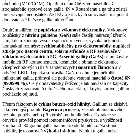
obchodu (MOFCOM). Opatření okamžitě zdvojnásobilo až
ztrojnásobilo spotové ceny gallia 4N v Rotterdamu a na trhu zůstal
přetrvávající nedostatek. Akt EU o kritických surovinách má posílit
dodavatelské řetězce gallia mimo Čínu.
Druhým pilířem je
poptávka z výkonové elektroniky
. Výkonové
součástky z
nitridu gallitého (GaN)
stále častěji nahrazují křemík
tam, kde rozhoduje vysoká spínací frekvence, vysoká účinnost a
kompaktní rozměry:
rychlonabíječky pro elektromobily, napájecí
zdroje pro datová centra, solární střídače a RF zesilovače v
základnových stanicích 5G
.
Arsenid gallitý (GaAs)
se používá v
mobilních RF komponentech, kosmické a obranné elektronice,
vícepřechodových (III-V tandemových)
solárních článcích
a v
odvětví
LED
. Typická součástka GaN obsahuje jen několik
miligramů gallia, průmysl ale potřebuje vstupní materiál o
čistotě 6N
(99,9999 %)
. Celý dodavatelský řetězec je tak navázán na kapacity
čínských zpracovatelů ultračistého materiálu, i kdyby surové gallium
pocházelo odjinud.
Třetím faktorem je
cyklus bauxit–oxid hlinitý
. Gallium se získává
jako vedlejší produkt
Bayerova procesu
, ze sodnohlinitanového
roztoku používaného při výrobě oxidu hlinitého. Extrakce se
obvykle provádí pomocí iontoměničové pryskyřice, s výtěžností
zhruba 50–80 gramů gallia na tunu oxidu hlinitého. Na straně
nabídky je to zároveň
výhoda i slabina
. Nabídku gallia nelze