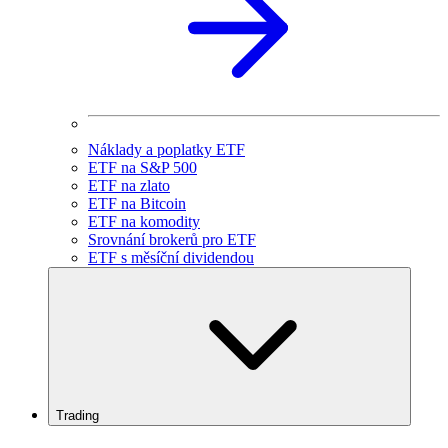
Náklady a poplatky ETF
ETF na S&P 500
ETF na zlato
ETF na Bitcoin
ETF na komodity
Srovnání brokerů pro ETF
ETF s měsíční dividendou
Trading