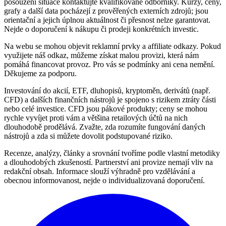
posouzení situace kontaktujte kvalifikované odborníky. Kurzy, ceny,
grafy a další data pocházejí z prověřených externích zdrojů; jsou
orientační a jejich úplnou aktuálnost či přesnost nelze garantovat.
Nejde o doporučení k nákupu či prodeji konkrétních investic.
Na webu se mohou objevit reklamní prvky a affiliate odkazy. Pokud
využijete náš odkaz, můžeme získat malou provizi, která nám
pomáhá financovat provoz. Pro vás se podmínky ani cena nemění.
Děkujeme za podporu.
Investování do akcií, ETF, dluhopisů, kryptoměn, derivátů (např.
CFD) a dalších finančních nástrojů je spojeno s rizikem ztráty části
nebo celé investice. CFD jsou pákové produkty; ceny se mohou
rychle vyvíjet proti vám a většina retailových účtů na nich
dlouhodobě prodělává. Zvažte, zda rozumíte fungování daných
nástrojů a zda si můžete dovolit podstupované riziko.
Recenze, analýzy, články a srovnání tvoříme podle vlastní metodiky
a dlouhodobých zkušeností. Partnerství ani provize nemají vliv na
redakční obsah. Informace slouží výhradně pro vzdělávání a
obecnou informovanost, nejde o individualizovaná doporučení.