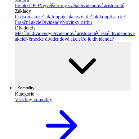
Přehled IPO
Největší firmy světa
Dividendoví aristokraté
Základy
Co jsou akcie?
Jak funguje akciový trh?
Jak koupit akcie?
Frakční akcie
Dividendy
Novinky z trhu
Dividendy
Měsíční dividendy
Dividendoví aristokraté
České dividendové
akcie
Německé dividendové akcie
Co je dividenda?
Komodity
Kategorie
Všechny komodity