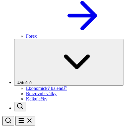
Forex
Užitečné
Ekonomický kalendář
Burzovní svátky
Kalkulačky