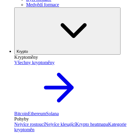
Medvědí formace
Krypto
Kryptoměny
Všechny kryptoměny
Bitcoin
Ethereum
Solana
Pohyby
Nejvíce rostoucí
Nejvíce klesající
Krypto heatmapa
Kategorie
kryptoměn