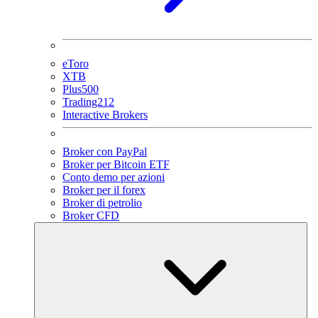
eToro
XTB
Plus500
Trading212
Interactive Brokers
Broker con PayPal
Broker per Bitcoin ETF
Conto demo per azioni
Broker per il forex
Broker di petrolio
Broker CFD