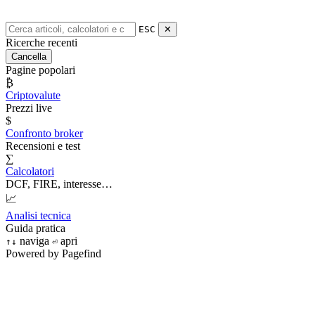
ESC
✕
Ricerche recenti
Cancella
Pagine popolari
₿
Criptovalute
Prezzi live
$
Confronto broker
Recensioni e test
∑
Calcolatori
DCF, FIRE, interesse…
📈
Analisi tecnica
Guida pratica
naviga
apri
↑
↓
⏎
Powered by Pagefind