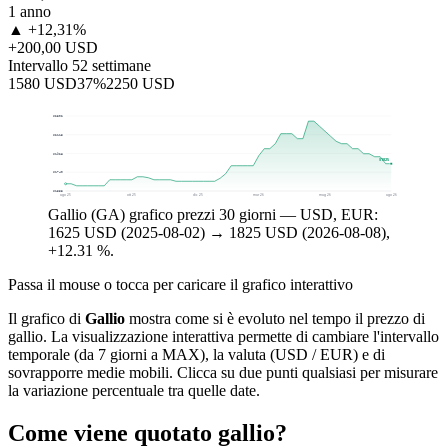
1 anno
▲ +12,31%
+200,00 USD
Intervallo 52 settimane
1580 USD
37%
2250 USD
$2302
$2115
$1928
$1825
$1740
$1553
ago 25
ott 25
dic 25
mar 26
mag 26
ago 26
Gallio (GA) grafico prezzi 30 giorni — USD, EUR:
1625 USD (2025-08-02) → 1825 USD (2026-08-08),
+12.31 %.
Passa il mouse o tocca per caricare il grafico interattivo
Il grafico di
Gallio
mostra come si è evoluto nel tempo il prezzo di
gallio. La visualizzazione interattiva permette di cambiare l'intervallo
temporale (da 7 giorni a MAX), la valuta (USD / EUR) e di
sovrapporre medie mobili. Clicca su due punti qualsiasi per misurare
la variazione percentuale tra quelle date.
Come viene quotato gallio?