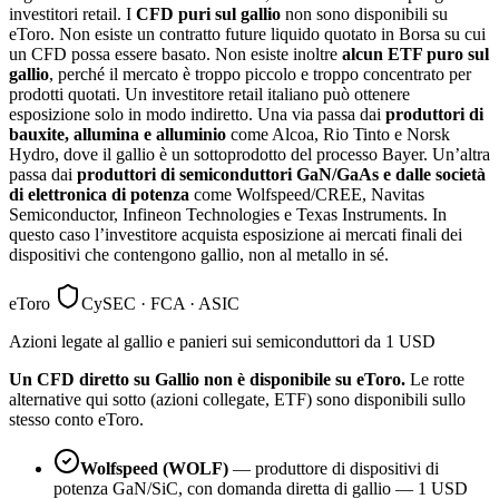
investitori retail. I
CFD puri sul gallio
non sono disponibili su
eToro. Non esiste un contratto future liquido quotato in Borsa su cui
un CFD possa essere basato. Non esiste inoltre
alcun ETF puro sul
gallio
, perché il mercato è troppo piccolo e troppo concentrato per
prodotti quotati. Un investitore retail italiano può ottenere
esposizione solo in modo indiretto. Una via passa dai
produttori di
bauxite, allumina e alluminio
come Alcoa, Rio Tinto e Norsk
Hydro, dove il gallio è un sottoprodotto del processo Bayer. Un’altra
passa dai
produttori di semiconduttori GaN/GaAs e dalle società
di elettronica di potenza
come Wolfspeed/CREE, Navitas
Semiconductor, Infineon Technologies e Texas Instruments. In
questo caso l’investitore acquista esposizione ai mercati finali dei
dispositivi che contengono gallio, non al metallo in sé.
eToro
CySEC · FCA · ASIC
Azioni legate al gallio e panieri sui semiconduttori da 1 USD
Un CFD diretto su Gallio non è disponibile su eToro.
Le rotte
alternative qui sotto (azioni collegate, ETF) sono disponibili sullo
stesso conto eToro.
Wolfspeed (WOLF)
— produttore di dispositivi di
potenza GaN/SiC, con domanda diretta di gallio — 1 USD