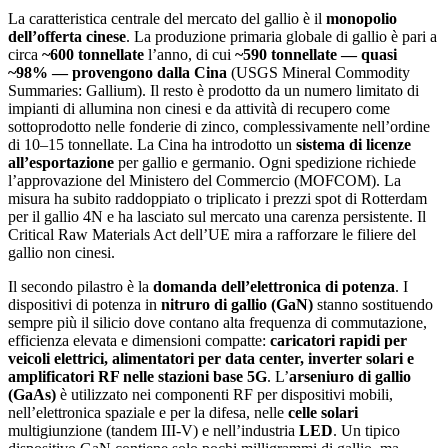
La caratteristica centrale del mercato del gallio è il
monopolio
dell’offerta cinese
. La produzione primaria globale di gallio è pari a
circa
~600 tonnellate
l’anno, di cui
~590 tonnellate — quasi
~98% — provengono dalla Cina
(USGS Mineral Commodity
Summaries: Gallium). Il resto è prodotto da un numero limitato di
impianti di allumina non cinesi e da attività di recupero come
sottoprodotto nelle fonderie di zinco, complessivamente nell’ordine
di 10–15 tonnellate. La Cina ha introdotto un
sistema di licenze
all’esportazione
per gallio e germanio. Ogni spedizione richiede
l’approvazione del Ministero del Commercio (MOFCOM). La
misura ha subito raddoppiato o triplicato i prezzi spot di Rotterdam
per il gallio 4N e ha lasciato sul mercato una carenza persistente. Il
Critical Raw Materials Act dell’UE mira a rafforzare le filiere del
gallio non cinesi.
Il secondo pilastro è la
domanda dell’elettronica di potenza
. I
dispositivi di potenza in
nitruro di gallio (GaN)
stanno sostituendo
sempre più il silicio dove contano alta frequenza di commutazione,
efficienza elevata e dimensioni compatte:
caricatori rapidi per
veicoli elettrici, alimentatori per data center, inverter solari e
amplificatori RF nelle stazioni base 5G
. L’
arseniuro di gallio
(GaAs)
è utilizzato nei componenti RF per dispositivi mobili,
nell’elettronica spaziale e per la difesa, nelle
celle solari
multigiunzione (tandem III-V) e nell’industria
LED
. Un tipico