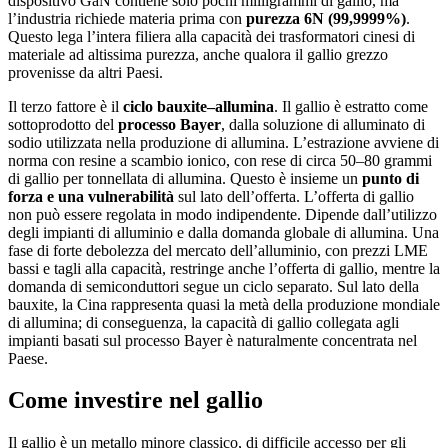
dispositivo GaN contiene solo pochi milligrammi di gallio, ma
l’industria richiede materia prima con
purezza 6N (99,9999%)
.
Questo lega l’intera filiera alla capacità dei trasformatori cinesi di
materiale ad altissima purezza, anche qualora il gallio grezzo
provenisse da altri Paesi.
Il terzo fattore è il
ciclo bauxite–allumina
. Il gallio è estratto come
sottoprodotto del
processo Bayer
, dalla soluzione di alluminato di
sodio utilizzata nella produzione di allumina. L’estrazione avviene di
norma con resine a scambio ionico, con rese di circa 50–80 grammi
di gallio per tonnellata di allumina. Questo è insieme un
punto di
forza e una vulnerabilità
sul lato dell’offerta. L’offerta di gallio
non può essere regolata in modo indipendente. Dipende dall’utilizzo
degli impianti di alluminio e dalla domanda globale di allumina. Una
fase di forte debolezza del mercato dell’alluminio, con prezzi LME
bassi e tagli alla capacità, restringe anche l’offerta di gallio, mentre la
domanda di semiconduttori segue un ciclo separato. Sul lato della
bauxite, la Cina rappresenta quasi la metà della produzione mondiale
di allumina; di conseguenza, la capacità di gallio collegata agli
impianti basati sul processo Bayer è naturalmente concentrata nel
Paese.
Come investire nel gallio
Il gallio è un metallo minore classico, di difficile accesso per gli