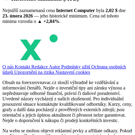
Nejnižší zaznamenaná cena
Internet Computer
byla
2,02 $
dne
23. února 2026
— jeho historické minimum. Cena od tohoto
minima vzrostla o
▲ +2,84%
.
O nás
Kontakt
Redakce
Autor
Podmínky užití
Ochrana osobních
údajů
Upozornění na rizika
Nastavení cookies
Obsah na forexsrovnavac.cz slouží výhradně ke vzdělávání a
informování čtenářů. Nejde o investiční tipy ani záruku výnosu a
nepředstavuje odborné finanční, právní či daňové poradenství.
Uvedené názory vycházejí z našich zkušeností. Pro individuální
posouzení situace kontaktujte kvalifikované odborníky. Kurzy, ceny,
grafy a další data pocházejí z prověřených externích zdrojů; jsou
orientační a jejich úplnou aktuálnost či přesnost nelze garantovat.
Nejde o doporučení k nákupu či prodeji konkrétních investic.
Na webu se mohou objevit reklamní prvky a affiliate odkazy. Pokud