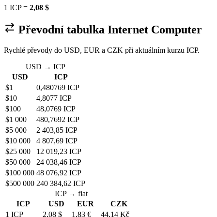
1 ICP =
2,08 $
Převodní tabulka Internet Computer
Rychlé převody do USD, EUR a CZK při aktuálním kurzu ICP.
USD → ICP
USD
ICP
$1
0,480769 ICP
$10
4,8077 ICP
$100
48,0769 ICP
$1 000
480,7692 ICP
$5 000
2 403,85 ICP
$10 000
4 807,69 ICP
$25 000
12 019,23 ICP
$50 000
24 038,46 ICP
$100 000
48 076,92 ICP
$500 000
240 384,62 ICP
ICP → fiat
ICP
USD
EUR
CZK
1 ICP
2,08 $
1,83 €
44,14 Kč