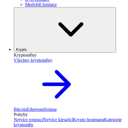
Medvědí formace
Krypto
Kryptoměny
Všechny kryptoměny
Bitcoin
Ethereum
Solana
Pohyby
Nejvíce rostoucí
Nejvíce klesající
Krypto heatmapa
Kategorie
kryptoměn