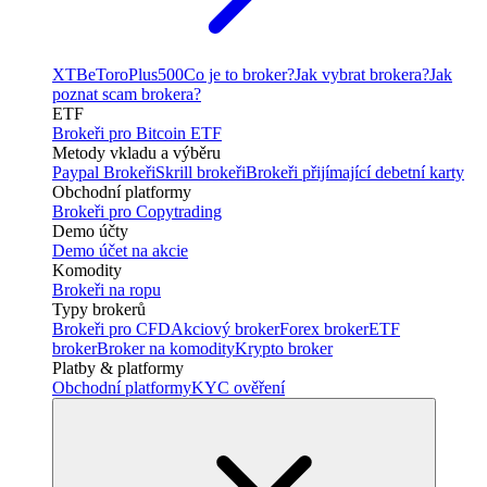
XTB
eToro
Plus500
Co je to broker?
Jak vybrat brokera?
Jak
poznat scam brokera?
ETF
Brokeři pro Bitcoin ETF
Metody vkladu a výběru
Paypal Brokeři
Skrill brokeři
Brokeři přijímající debetní karty
Obchodní platformy
Brokeři pro Copytrading
Demo účty
Demo účet na akcie
Komodity
Brokeři na ropu
Typy brokerů
Brokeři pro CFD
Akciový broker
Forex broker
ETF
broker
Broker na komodity
Krypto broker
Platby & platformy
Obchodní platformy
KYC ověření