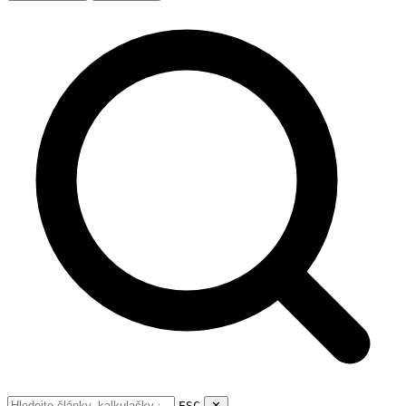
ESC
✕