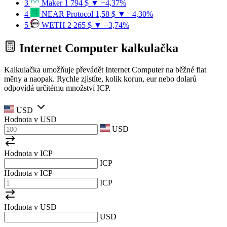
3
Maker
1 794 $
▼ −4,37%
4
NEAR Protocol
1,58 $
▼ −4,30%
5
WETH
2 265 $
▼ −3,74%
Internet Computer kalkulačka
Kalkulačka umožňuje převádět Internet Computer na běžné fiat
měny a naopak. Rychle zjistíte, kolik korun, eur nebo dolarů
odpovídá určitému množství ICP.
USD
Hodnota v
USD
USD
Hodnota v ICP
ICP
Hodnota v ICP
ICP
Hodnota v
USD
USD