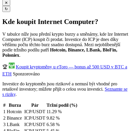
✕
↻
Kde koupit Internet Computer?
V tabulce níže jsou přední krypto burzy a směnárny, kde lze Internet
Computer (ICP) koupit či prodat. Investice do ICP je dnes díky
většímu počtu těchto burz snadno dostupná. Mezi nejoblíbenější
podle tržního podílu patří
Hotcoin, Binance, LBank, BloFin,
Poloniex
.
🏆
Koupit kryptoměny u eToro — bonus až 500 USD v BTC a
ETH
Sponzorováno
Investice do kryptoměn jsou rizikové a nemusí být vhodné pro
retailové investory; můžete přijít o celou svou investici.
Seznamte se
s riziky
.
#
Burza
Pár
Tržní podíl (%)
1
Hotcoin
ICP/USDT
11.29 %
2
Binance
ICP/USDT
9.82 %
3
LBank
ICP/USDT
6.58 %
4
BloFin
ICP/USDT
5.45 %