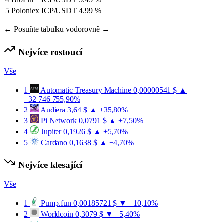
5
Poloniex
ICP/USDT
4.99 %
← Posuňte tabulku vodorovně →
Nejvíce rostoucí
Vše
1
Automatic Treasury Machine
0,00000541 $
▲
+32 746 755,90%
2
Audiera
3,64 $
▲ +35,80%
3
Pi Network
0,0791 $
▲ +7,50%
4
Jupiter
0,1926 $
▲ +5,70%
5
Cardano
0,1638 $
▲ +4,70%
Nejvíce klesající
Vše
1
Pump.fun
0,00185721 $
▼ −10,10%
2
Worldcoin
0,3079 $
▼ −5,40%