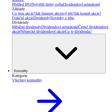
Přehled IPO
Největší firmy světa
Dividendoví aristokraté
Základy
Co jsou akcie?
Jak funguje akciový trh?
Jak koupit akcie?
Frakční akcie
Dividendy
Novinky z trhu
Dividendy
Měsíční dividendy
Dividendoví aristokraté
České dividendové
akcie
Německé dividendové akcie
Co je dividenda?
Komodity
Kategorie
Všechny komodity