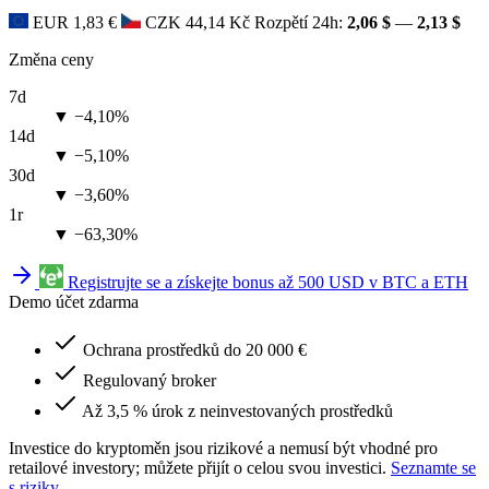
EUR
1,83 €
CZK
44,14 Kč
Rozpětí 24h:
2,06 $
—
2,13 $
Změna ceny
7d
▼ −4,10%
14d
▼ −5,10%
30d
▼ −3,60%
1r
▼ −63,30%
Registrujte se a získejte bonus až 500 USD v BTC a ETH
Demo účet zdarma
Ochrana prostředků do 20 000 €
Regulovaný broker
Až 3,5 % úrok z neinvestovaných prostředků
Investice do kryptoměn jsou rizikové a nemusí být vhodné pro
retailové investory; můžete přijít o celou svou investici.
Seznamte se
s riziky
.