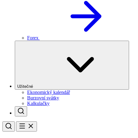
Forex
Užitečné
Ekonomický kalendář
Burzovní svátky
Kalkulačky