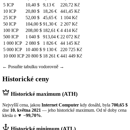
5 ICP
10,40 $
9,13 €
220,72 Kč
10 ICP
20,80 $
18,26 €
441,45 Kč
25 ICP
52,00 $
45,65 €
1 104 Kč
50 ICP
104,00 $
91,30 €
2 207 Kč
100 ICP
208,00 $
182,61 €
4 414 Kč
500 ICP
1 040 $
913,04 €
22 072 Kč
1 000 ICP
2 080 $
1 826 €
44 145 Kč
5 000 ICP
10 400 $
9 130 €
220 725 Kč
10 000 ICP
20 800 $
18 261 €
441 449 Kč
← Posuňte tabulku vodorovně →
Historické ceny
Historické maximum (ATH)
Nejvyšší cena, jakou
Internet Computer
kdy dosáhl, byla
700,65 $
dne
10. května 2021
— jeho historické maximum. Od té doby cena
klesla o
▼ −99,70%
.
Historické minimum (ATL)