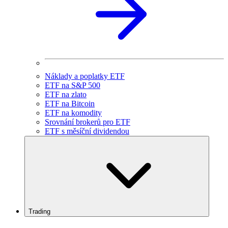
Náklady a poplatky ETF
ETF na S&P 500
ETF na zlato
ETF na Bitcoin
ETF na komodity
Srovnání brokerů pro ETF
ETF s měsíční dividendou
Trading