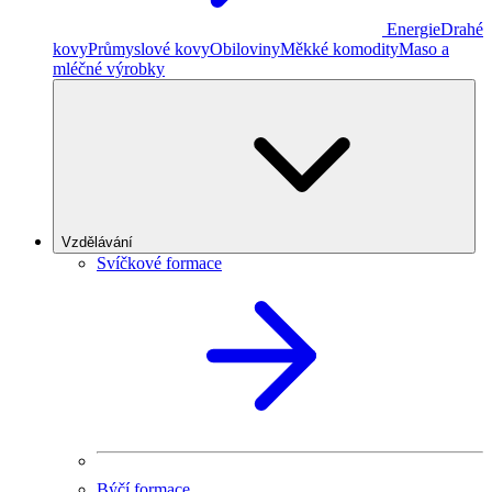
Energie
Drahé
kovy
Průmyslové kovy
Obiloviny
Měkké komodity
Maso a
mléčné výrobky
Vzdělávání
Svíčkové formace
Býčí formace