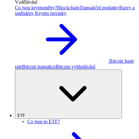
Vzdělávání
Co jsou kryptoměny?
Blockchain
Transakční poplatky
Burzy a
směnárny
Krypto novinky
Bitcoin hash
rate
Bitcoin transakce
Bitcoin vyhledávání
ETF
Co jsou to ETF?