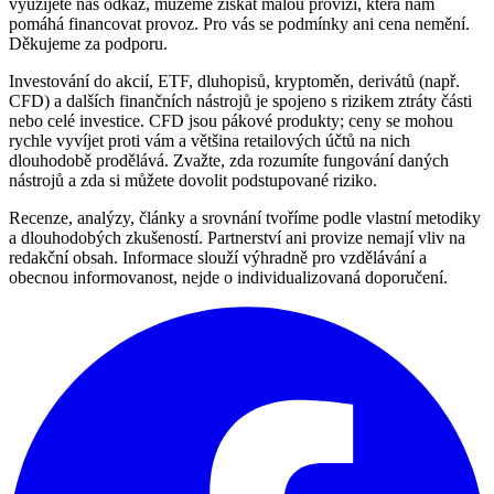
využijete náš odkaz, můžeme získat malou provizi, která nám
pomáhá financovat provoz. Pro vás se podmínky ani cena nemění.
Děkujeme za podporu.
Investování do akcií, ETF, dluhopisů, kryptoměn, derivátů (např.
CFD) a dalších finančních nástrojů je spojeno s rizikem ztráty části
nebo celé investice. CFD jsou pákové produkty; ceny se mohou
rychle vyvíjet proti vám a většina retailových účtů na nich
dlouhodobě prodělává. Zvažte, zda rozumíte fungování daných
nástrojů a zda si můžete dovolit podstupované riziko.
Recenze, analýzy, články a srovnání tvoříme podle vlastní metodiky
a dlouhodobých zkušeností. Partnerství ani provize nemají vliv na
redakční obsah. Informace slouží výhradně pro vzdělávání a
obecnou informovanost, nejde o individualizovaná doporučení.