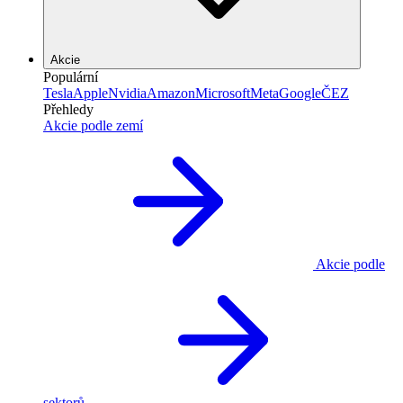
Akcie
Populární
Tesla
Apple
Nvidia
Amazon
Microsoft
Meta
Google
ČEZ
Přehledy
Akcie podle zemí
Akcie podle
sektorů