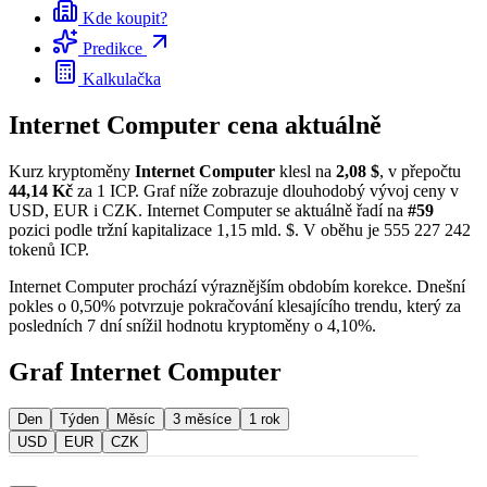
Kde koupit?
Predikce
Kalkulačka
Internet Computer cena aktuálně
Kurz kryptoměny
Internet Computer
klesl na
2,08 $
, v přepočtu
44,14 Kč
za 1 ICP. Graf níže zobrazuje dlouhodobý vývoj ceny v
USD, EUR i CZK. Internet Computer se aktuálně řadí na
#59
pozici podle tržní kapitalizace 1,15 mld. $. V oběhu je 555 227 242
tokenů ICP.
Internet Computer prochází výraznějším obdobím korekce. Dnešní
pokles o 0,50% potvrzuje pokračování klesajícího trendu, který za
posledních 7 dní snížil hodnotu kryptoměny o 4,10%.
Graf Internet Computer
Den
Týden
Měsíc
3 měsíce
1 rok
USD
EUR
CZK