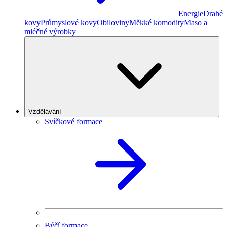
Energie
Drahé
kovy
Průmyslové kovy
Obiloviny
Měkké komodity
Maso a
mléčné výrobky
Vzdělávání
Svíčkové formace
Býčí formace