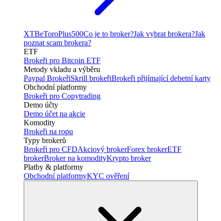
XTB
eToro
Plus500
Co je to broker?
Jak vybrat brokera?
Jak
poznat scam brokera?
ETF
Brokeři pro Bitcoin ETF
Metody vkladu a výběru
Paypal Brokeři
Skrill brokeři
Brokeři přijímající debetní karty
Obchodní platformy
Brokeři pro Copytrading
Demo účty
Demo účet na akcie
Komodity
Brokeři na ropu
Typy brokerů
Brokeři pro CFD
Akciový broker
Forex broker
ETF
broker
Broker na komodity
Krypto broker
Platby & platformy
Obchodní platformy
KYC ověření