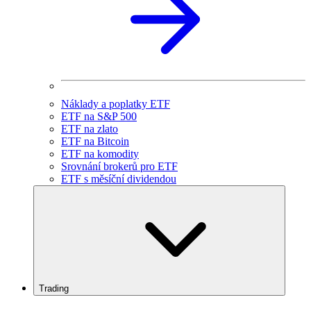
Náklady a poplatky ETF
ETF na S&P 500
ETF na zlato
ETF na Bitcoin
ETF na komodity
Srovnání brokerů pro ETF
ETF s měsíční dividendou
Trading