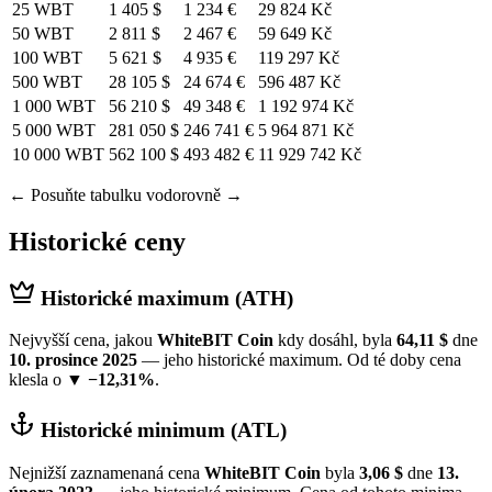
25 WBT
1 405 $
1 234 €
29 824 Kč
50 WBT
2 811 $
2 467 €
59 649 Kč
100 WBT
5 621 $
4 935 €
119 297 Kč
500 WBT
28 105 $
24 674 €
596 487 Kč
1 000 WBT
56 210 $
49 348 €
1 192 974 Kč
5 000 WBT
281 050 $
246 741 €
5 964 871 Kč
10 000 WBT
562 100 $
493 482 €
11 929 742 Kč
← Posuňte tabulku vodorovně →
Historické ceny
Historické maximum (ATH)
Nejvyšší cena, jakou
WhiteBIT Coin
kdy dosáhl, byla
64,11 $
dne
10. prosince 2025
— jeho historické maximum. Od té doby cena
klesla o
▼ −12,31%
.
Historické minimum (ATL)
Nejnižší zaznamenaná cena
WhiteBIT Coin
byla
3,06 $
dne
13.