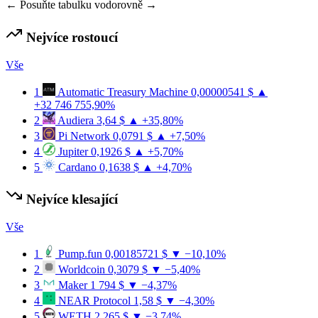
← Posuňte tabulku vodorovně →
Nejvíce rostoucí
Vše
1
Automatic Treasury Machine
0,00000541 $
▲
+32 746 755,90%
2
Audiera
3,64 $
▲ +35,80%
3
Pi Network
0,0791 $
▲ +7,50%
4
Jupiter
0,1926 $
▲ +5,70%
5
Cardano
0,1638 $
▲ +4,70%
Nejvíce klesající
Vše
1
Pump.fun
0,00185721 $
▼ −10,10%
2
Worldcoin
0,3079 $
▼ −5,40%
3
Maker
1 794 $
▼ −4,37%
4
NEAR Protocol
1,58 $
▼ −4,30%
5
WETH
2 265 $
▼ −3,74%