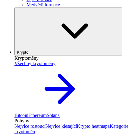
Medvědí formace
Krypto
Kryptoměny
Všechny kryptoměny
Bitcoin
Ethereum
Solana
Pohyby
Nejvíce rostoucí
Nejvíce klesající
Krypto heatmapa
Kategorie
kryptoměn