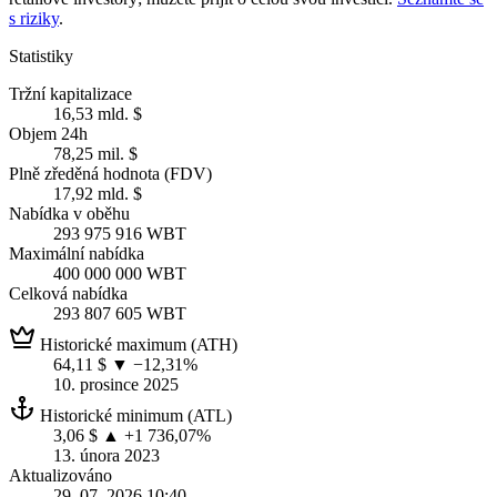
s riziky
.
Statistiky
Tržní kapitalizace
16,53 mld. $
Objem 24h
78,25 mil. $
Plně zředěná hodnota (FDV)
17,92 mld. $
Nabídka v oběhu
293 975 916 WBT
Maximální nabídka
400 000 000 WBT
Celková nabídka
293 807 605 WBT
Historické maximum (ATH)
64,11 $
▼ −12,31%
10. prosince 2025
Historické minimum (ATL)
3,06 $
▲ +1 736,07%
13. února 2023
Aktualizováno
29. 07. 2026 10:40