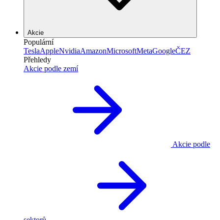
Akcie
Populární
Tesla
Apple
Nvidia
Amazon
Microsoft
Meta
Google
ČEZ
Přehledy
Akcie podle zemí
Akcie podle
sektorů