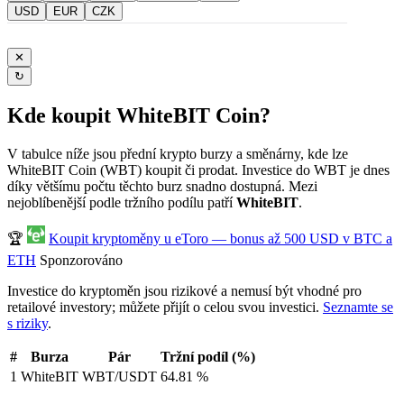
USD
EUR
CZK
✕
↻
Kde koupit WhiteBIT Coin?
V tabulce níže jsou přední krypto burzy a směnárny, kde lze
WhiteBIT Coin (WBT) koupit či prodat. Investice do WBT je dnes
díky většímu počtu těchto burz snadno dostupná. Mezi
nejoblíbenější podle tržního podílu patří
WhiteBIT
.
🏆
Koupit kryptoměny u eToro — bonus až 500 USD v BTC a
ETH
Sponzorováno
Investice do kryptoměn jsou rizikové a nemusí být vhodné pro
retailové investory; můžete přijít o celou svou investici.
Seznamte se
s riziky
.
#
Burza
Pár
Tržní podíl (%)
1
WhiteBIT
WBT/USDT
64.81 %