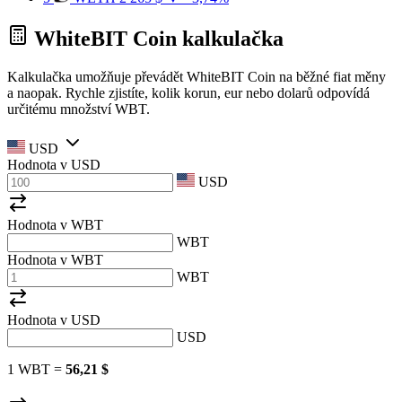
WhiteBIT Coin kalkulačka
Kalkulačka umožňuje převádět WhiteBIT Coin na běžné fiat měny
a naopak. Rychle zjistíte, kolik korun, eur nebo dolarů odpovídá
určitému množství WBT.
USD
Hodnota v
USD
USD
Hodnota v WBT
WBT
Hodnota v WBT
WBT
Hodnota v
USD
USD
1 WBT =
56,21 $