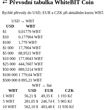
Převodní tabulka WhiteBIT Coin
Rychlé převody do USD, EUR a CZK při aktuálním kurzu WBT.
USD → WBT
USD
WBT
$1
0,01779 WBT
$10
0,177904 WBT
$100
1,779 WBT
$1 000
17,7904 WBT
$5 000
88,9521 WBT
$10 000
177,9043 WBT
$25 000
444,7607 WBT
$50 000
889,5214 WBT
$100 000
1 779,04 WBT
$500 000
8 895,21 WBT
WBT → fiat
WBT
USD
EUR
CZK
1 WBT
56,21 $
49,35 €
1 193 Kč
5 WBT
281,05 $
246,74 €
5 965 Kč
10 WBT
562,10 $
493,48 €
11 930 Kč