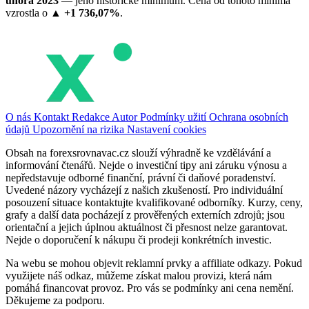
února 2023
— jeho historické minimum. Cena od tohoto minima
vzrostla o
▲ +1 736,07%
.
O nás
Kontakt
Redakce
Autor
Podmínky užití
Ochrana osobních
údajů
Upozornění na rizika
Nastavení cookies
Obsah na forexsrovnavac.cz slouží výhradně ke vzdělávání a
informování čtenářů. Nejde o investiční tipy ani záruku výnosu a
nepředstavuje odborné finanční, právní či daňové poradenství.
Uvedené názory vycházejí z našich zkušeností. Pro individuální
posouzení situace kontaktujte kvalifikované odborníky. Kurzy, ceny,
grafy a další data pocházejí z prověřených externích zdrojů; jsou
orientační a jejich úplnou aktuálnost či přesnost nelze garantovat.
Nejde o doporučení k nákupu či prodeji konkrétních investic.
Na webu se mohou objevit reklamní prvky a affiliate odkazy. Pokud
využijete náš odkaz, můžeme získat malou provizi, která nám
pomáhá financovat provoz. Pro vás se podmínky ani cena nemění.
Děkujeme za podporu.