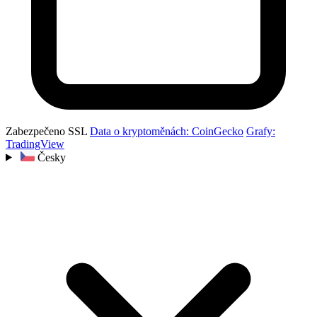
Zabezpečeno SSL
Data o kryptoměnách: CoinGecko
Grafy:
TradingView
Česky