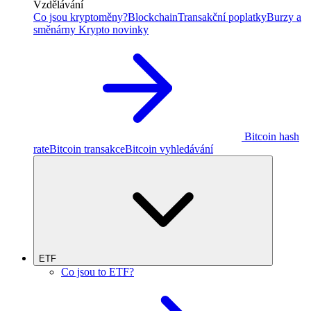
Vzdělávání
Co jsou kryptoměny?
Blockchain
Transakční poplatky
Burzy a
směnárny
Krypto novinky
Bitcoin hash
rate
Bitcoin transakce
Bitcoin vyhledávání
ETF
Co jsou to ETF?