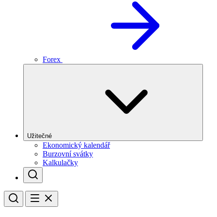
Forex
Užitečné
Ekonomický kalendář
Burzovní svátky
Kalkulačky