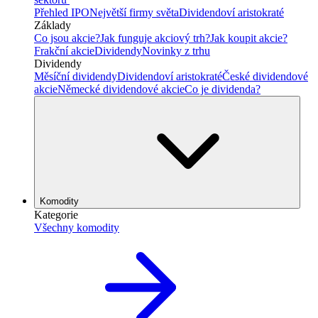
Přehled IPO
Největší firmy světa
Dividendoví aristokraté
Základy
Co jsou akcie?
Jak funguje akciový trh?
Jak koupit akcie?
Frakční akcie
Dividendy
Novinky z trhu
Dividendy
Měsíční dividendy
Dividendoví aristokraté
České dividendové
akcie
Německé dividendové akcie
Co je dividenda?
Komodity
Kategorie
Všechny komodity