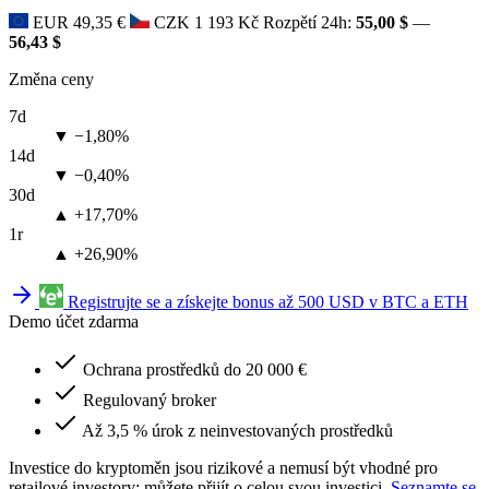
EUR
49,35 €
CZK
1 193 Kč
Rozpětí 24h:
55,00 $
—
56,43 $
Změna ceny
7d
▼ −1,80%
14d
▼ −0,40%
30d
▲ +17,70%
1r
▲ +26,90%
Registrujte se a získejte bonus až 500 USD v BTC a ETH
Demo účet zdarma
Ochrana prostředků do 20 000 €
Regulovaný broker
Až 3,5 % úrok z neinvestovaných prostředků
Investice do kryptoměn jsou rizikové a nemusí být vhodné pro
retailové investory; můžete přijít o celou svou investici.
Seznamte se