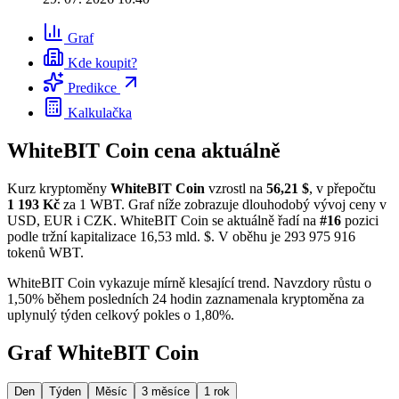
Graf
Kde koupit?
Predikce
Kalkulačka
WhiteBIT Coin cena aktuálně
Kurz kryptoměny
WhiteBIT Coin
vzrostl na
56,21 $
, v přepočtu
1 193 Kč
za 1 WBT. Graf níže zobrazuje dlouhodobý vývoj ceny v
USD, EUR i CZK. WhiteBIT Coin se aktuálně řadí na
#16
pozici
podle tržní kapitalizace 16,53 mld. $. V oběhu je 293 975 916
tokenů WBT.
WhiteBIT Coin vykazuje mírně klesající trend. Navzdory růstu o
1,50% během posledních 24 hodin zaznamenala kryptoměna za
uplynulý týden celkový pokles o 1,80%.
Graf WhiteBIT Coin
Den
Týden
Měsíc
3 měsíce
1 rok