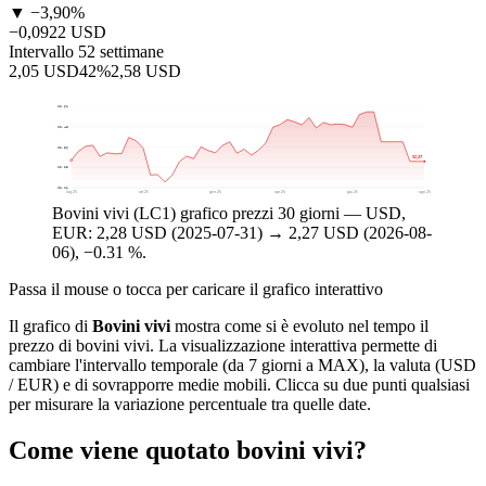
▼ −3,90%
−0,0922 USD
Intervallo 52 settimane
2,05 USD
42%
2,58 USD
$2,61
$2,48
$2,36
$2,27
$2,23
$2,11
lug 25
ott 25
gen 26
apr 26
giu 26
ago 26
Bovini vivi (LC1) grafico prezzi 30 giorni — USD,
EUR: 2,28 USD (2025-07-31) → 2,27 USD (2026-08-
06), −0.31 %.
Passa il mouse o tocca per caricare il grafico interattivo
Il grafico di
Bovini vivi
mostra come si è evoluto nel tempo il
prezzo di bovini vivi. La visualizzazione interattiva permette di
cambiare l'intervallo temporale (da 7 giorni a MAX), la valuta (USD
/ EUR) e di sovrapporre medie mobili. Clicca su due punti qualsiasi
per misurare la variazione percentuale tra quelle date.
Come viene quotato bovini vivi?