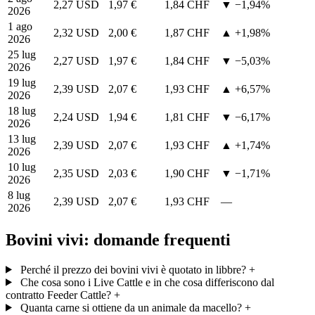
2,27 USD
1,97 €
1,84 CHF
▼ −1,94%
2026
1 ago
2,32 USD
2,00 €
1,87 CHF
▲ +1,98%
2026
25 lug
2,27 USD
1,97 €
1,84 CHF
▼ −5,03%
2026
19 lug
2,39 USD
2,07 €
1,93 CHF
▲ +6,57%
2026
18 lug
2,24 USD
1,94 €
1,81 CHF
▼ −6,17%
2026
13 lug
2,39 USD
2,07 €
1,93 CHF
▲ +1,74%
2026
10 lug
2,35 USD
2,03 €
1,90 CHF
▼ −1,71%
2026
8 lug
2,39 USD
2,07 €
1,93 CHF
—
2026
Bovini vivi: domande frequenti
Perché il prezzo dei bovini vivi è quotato in libbre?
+
Che cosa sono i Live Cattle e in che cosa differiscono dal
contratto Feeder Cattle?
+
Quanta carne si ottiene da un animale da macello?
+