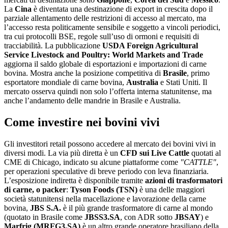
La
Cina
è diventata una destinazione di export in crescita dopo il
parziale allentamento delle restrizioni di accesso al mercato, ma
l’accesso resta politicamente sensibile e soggetto a vincoli periodici,
tra cui protocolli BSE, regole sull’uso di ormoni e requisiti di
tracciabilità. La pubblicazione
USDA Foreign Agricultural
Service Livestock and Poultry: World Markets and Trade
aggiorna il saldo globale di esportazioni e importazioni di carne
bovina. Mostra anche la posizione competitiva di
Brasile
, primo
esportatore mondiale di carne bovina,
Australia
e Stati Uniti. Il
mercato osserva quindi non solo l’offerta interna statunitense, ma
anche l’andamento delle mandrie in Brasile e Australia.
Come investire nei bovini vivi
Gli investitori retail possono accedere al mercato dei bovini vivi in
diversi modi. La via più diretta è un
CFD sui Live Cattle
quotati al
CME di Chicago, indicato su alcune piattaforme come
"CATTLE"
,
per operazioni speculative di breve periodo con leva finanziaria.
L’esposizione indiretta è disponibile tramite
azioni di trasformatori
di carne, o packer
:
Tyson Foods (TSN)
è una delle maggiori
società statunitensi nella macellazione e lavorazione della carne
bovina,
JBS S.A.
è il più grande trasformatore di carne al mondo
(quotato in Brasile come
JBSS3.SA
, con ADR sotto
JBSAY
) e
Marfrig (MRFG3.SA)
è un altro grande operatore brasiliano della