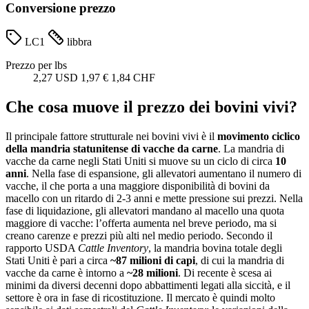
Conversione prezzo
LC1
libbra
Prezzo per lbs
2,27 USD
1,97 €
1,84 CHF
Che cosa muove il prezzo dei bovini vivi?
Il principale fattore strutturale nei bovini vivi è il
movimento ciclico
della mandria statunitense di vacche da carne
. La mandria di
vacche da carne negli Stati Uniti si muove su un ciclo di circa
10
anni
. Nella fase di espansione, gli allevatori aumentano il numero di
vacche, il che porta a una maggiore disponibilità di bovini da
macello con un ritardo di 2-3 anni e mette pressione sui prezzi. Nella
fase di liquidazione, gli allevatori mandano al macello una quota
maggiore di vacche: l’offerta aumenta nel breve periodo, ma si
creano carenze e prezzi più alti nel medio periodo. Secondo il
rapporto USDA
Cattle Inventory
, la mandria bovina totale degli
Stati Uniti è pari a circa
~87 milioni di capi
, di cui la mandria di
vacche da carne è intorno a
~28 milioni
. Di recente è scesa ai
minimi da diversi decenni dopo abbattimenti legati alla siccità, e il
settore è ora in fase di ricostituzione. Il mercato è quindi molto