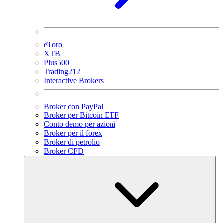
eToro
XTB
Plus500
Trading212
Interactive Brokers
Broker con PayPal
Broker per Bitcoin ETF
Conto demo per azioni
Broker per il forex
Broker di petrolio
Broker CFD