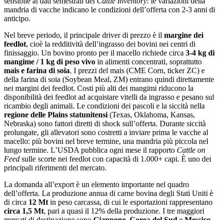
sensibile ai dati semestrali del
Cattle Inventory
: le variazioni della
mandria di vacche indicano le condizioni dell’offerta con 2-3 anni di
anticipo.
Nel breve periodo, il principale driver di prezzo è il
margine dei
feedlot
, cioè la redditività dell’ingrasso dei bovini nei centri di
finissaggio. Un bovino pronto per il macello richiede circa
3-4 kg di
mangime / 1 kg di peso vivo
in alimenti concentrati, soprattutto
mais e farina di soia
. I prezzi del mais (CME Corn, ticker ZC) e
della farina di soia (Soybean Meal, ZM) entrano quindi direttamente
nei margini dei feedlot. Costi più alti dei mangimi riducono la
disponibilità dei feedlot ad acquistare vitelli da ingrasso e pesano sul
ricambio degli animali. Le condizioni dei pascoli e la siccità nella
regione delle Plains statunitensi
(Texas, Oklahoma, Kansas,
Nebraska) sono fattori diretti di shock sull’offerta. Durante siccità
prolungate, gli allevatori sono costretti a inviare prima le vacche al
macello: più bovini nel breve termine, una mandria più piccola nel
lungo termine. L’USDA pubblica ogni mese il rapporto
Cattle on
Feed
sulle scorte nei feedlot con capacità di 1.000+ capi. È uno dei
principali riferimenti del mercato.
La domanda all’export è un elemento importante nel quadro
dell’offerta. La produzione annua di carne bovina degli Stati Uniti è
di circa
12 Mt
in peso carcassa, di cui le esportazioni rappresentano
circa 1,5 Mt
, pari a quasi il 12% della produzione. I tre maggiori
mercati di destinazione sono
Giappone
,
Corea del Sud
e
Messico
.