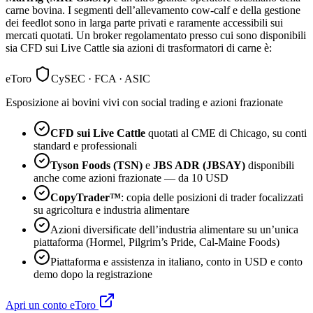
carne bovina. I segmenti dell’allevamento cow-calf e della gestione
dei feedlot sono in larga parte privati e raramente accessibili sui
mercati quotati. Un broker regolamentato presso cui sono disponibili
sia CFD sui Live Cattle sia azioni di trasformatori di carne è:
eToro
CySEC · FCA · ASIC
Esposizione ai bovini vivi con social trading e azioni frazionate
CFD sui Live Cattle
quotati al CME di Chicago, su conti
standard e professionali
Tyson Foods (TSN)
e
JBS ADR (JBSAY)
disponibili
anche come azioni frazionate — da 10 USD
CopyTrader™
: copia delle posizioni di trader focalizzati
su agricoltura e industria alimentare
Azioni diversificate dell’industria alimentare su un’unica
piattaforma (Hormel, Pilgrim’s Pride, Cal-Maine Foods)
Piattaforma e assistenza in italiano, conto in USD e conto
demo dopo la registrazione
Apri un conto eToro