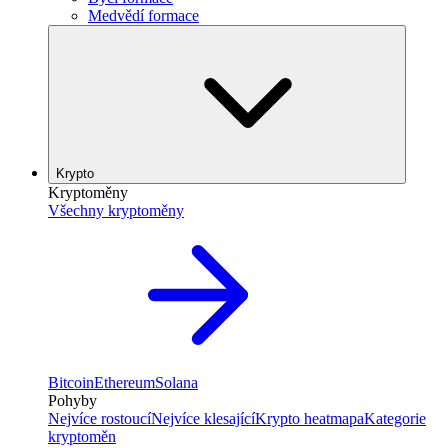
Medvědí formace
Krypto
Kryptoměny
Všechny kryptoměny
Bitcoin
Ethereum
Solana
Pohyby
Nejvíce rostoucí
Nejvíce klesající
Krypto heatmapa
Kategorie
kryptoměn