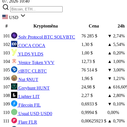
07. 2026 10:40
USD
#
Kryptoměna
Cena
24h
101
76 285 $
▼
2,74%
Solv Protocol BTC
SOLVBTC
102
1,30 $
▲
5,54%
COCA
COCA
103
1,00 $
▲
0,20%
YLDS
YLDS
104
12,73 $
▲
1,00%
Venice Token
VVV
105
76 514 $
▼
3,00%
clBTC
CLBTC
106
1,96 $
▼
1,21%
Nut
$NUT
107
24,98 $
▲
616,60
Greyhunt
HUNT
108
2,27 $
▲
2,80%
Lighter
LIT
109
0,6933 $
▼
0,10%
Filecoin
FIL
110
0,9994 $
0,00%
Usual USD
USD0
111
0,00625923 $
▲
0,70%
Flare
FLR