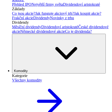
Přehled IPO
Největší firmy světa
Dividendoví aristokraté
Základy
Co jsou akcie?
Jak funguje akciový trh?
Jak koupit akcie?
Frakční akcie
Dividendy
Novinky z trhu
Dividendy
Měsíční dividendy
Dividendoví aristokraté
České dividendové
akcie
Německé dividendové akcie
Co je dividenda?
Komodity
Kategorie
Všechny komodity