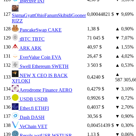
Injective
INJ
127
0,00044821 $
▼
9,69%
SigmaGyattOhioFanumSkibidiGooner
RIZZ
128
1,38 $
▲
0,90%
PancakeSwap
CAKE
129
71 045 $
▼
7,07%
tBTC
TBTC
130
40,97 $
▲
1,55%
ARK
ARK
131
26,47 $
▲
4,02%
EverValue Coin
EVA
132
3 503 $
▲
0,53%
Swell Ethereum
SWETH
▲
NEW X CEO IS BACK
133
0,4240 $
587 305,
XFLOKI
134
0,4279 $
▼
3,10%
Aerodrome Finance
AERO
135
0,9926 $
▼
0,72%
USDB
USDB
136
0,4037 $
▼
2,70%
Ether.fi
ETHFI
137
30,56 $
▼
0,90%
Dash
DASH
138
0,00451439 $
▼
0,30%
VeChain
VET
139
1,13 $
▼
0,06%
Resolv wstUSR
WSTUSR