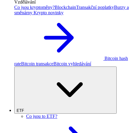
Vzdělávání
Co jsou kryptoměny?
Blockchain
Transakční poplatky
Burzy a
směnárny
Krypto novinky
Bitcoin hash
rate
Bitcoin transakce
Bitcoin vyhledávání
ETF
Co jsou to ETF?