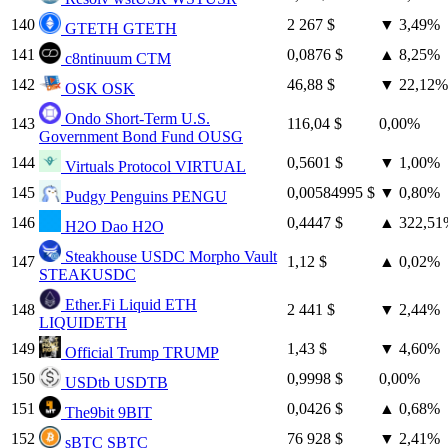
140
2 267 $
▼
3,49%
GTETH
GTETH
141
0,0876 $
▲
8,25%
c8ntinuum
CTM
142
46,88 $
▼
22,12%
OSK
OSK
Ondo Short-Term U.S.
143
116,04 $
0,00%
Government Bond Fund
OUSG
144
0,5601 $
▼
1,00%
Virtuals Protocol
VIRTUAL
145
0,00584995 $
▼
0,80%
Pudgy Penguins
PENGU
146
0,4447 $
▲
322,51
H2O Dao
H2O
Steakhouse USDC Morpho Vault
147
1,12 $
▲
0,02%
STEAKUSDC
Ether.Fi Liquid ETH
148
2 441 $
▼
2,44%
LIQUIDETH
149
1,43 $
▼
4,60%
Official Trump
TRUMP
150
0,9998 $
0,00%
USDtb
USDTB
151
0,0426 $
▲
0,68%
The9bit
9BIT
152
76 928 $
▼
2,41%
sBTC
SBTC