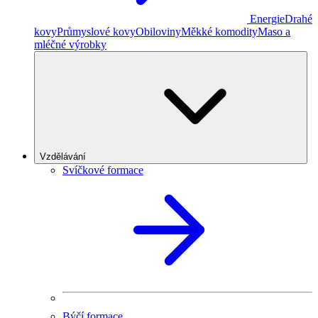
Energie
Drahé
kovy
Průmyslové kovy
Obiloviny
Měkké komodity
Maso a
mléčné výrobky
Vzdělávání
Svíčkové formace
Býčí formace