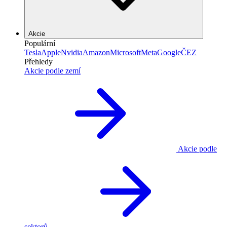
Akcie
Populární
Tesla
Apple
Nvidia
Amazon
Microsoft
Meta
Google
ČEZ
Přehledy
Akcie podle zemí
Akcie podle
sektorů