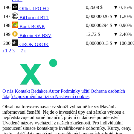
196
0,2608 $
▼
0,16%
Official FO
FO
197
0,00000026 $
▼
1,20%
BitTorrent
BTT
198
0,00000294 $
▼
0,90%
Bonk
BONK
199
12,72 $
▼
2,40%
Bitcoin SV
BSV
200
0,00000013 $
▼
100,00
GROK
GROK
‹
1
2
3
…
7
›
O nás
Kontakt
Redakce
Autor
Podmínky užití
Ochrana osobních
údajů
Upozornění na rizika
Nastavení cookies
Obsah na forexsrovnavac.cz slouží výhradně ke vzdělávání a
informování čtenářů. Nejde o investiční tipy ani záruku výnosu a
nepředstavuje odborné finanční, právní či daňové poradenství.
Uvedené názory vycházejí z našich zkušeností. Pro individuální
posouzení situace kontaktujte kvalifikované odborníky. Kurzy, ceny,
grafy a další data pocházejí z prověřených externích zdrojů; jsou