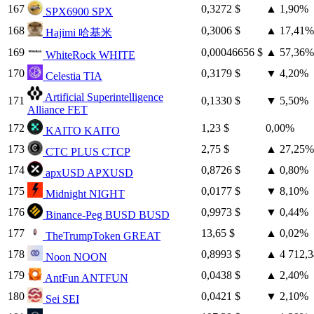
167
0,3272 $
▲
1,90%
SPX6900
SPX
168
0,3006 $
▲
17,41%
Hajimi
哈基米
169
0,00046656 $
▲
57,36%
WhiteRock
WHITE
170
0,3179 $
▼
4,20%
Celestia
TIA
Artificial Superintelligence
171
0,1330 $
▼
5,50%
Alliance
FET
172
1,23 $
0,00%
KAITO
KAITO
173
2,75 $
▲
27,25%
CTC PLUS
CTCP
174
0,8726 $
▲
0,80%
apxUSD
APXUSD
175
0,0177 $
▼
8,10%
Midnight
NIGHT
176
0,9973 $
▼
0,44%
Binance-Peg BUSD
BUSD
177
13,65 $
▲
0,02%
TheTrumpToken
GREAT
178
0,8993 $
▲
4 712,
Noon
NOON
179
0,0438 $
▲
2,40%
AntFun
ANTFUN
180
0,0421 $
▼
2,10%
Sei
SEI