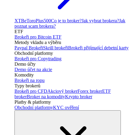
XTB
eToro
Plus500
Co je to broker?
Jak vybrat brokera?
Jak
poznat scam brokera?
ETF
Brokeři pro Bitcoin ETF
Metody vkladu a výběru
Paypal Brokeři
Skrill brokeři
Brokeři přijímající debetní karty
Obchodní platformy
Brokeři pro Copytrading
Demo účty
Demo účet na akcie
Komodity
Brokeři na ropu
Typy brokerů
Brokeři pro CFD
Akciový broker
Forex broker
ETF
broker
Broker na komodity
Krypto broker
Platby & platformy
Obchodní platformy
KYC ověření