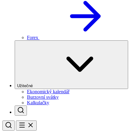
Forex
Užitečné
Ekonomický kalendář
Burzovní svátky
Kalkulačky