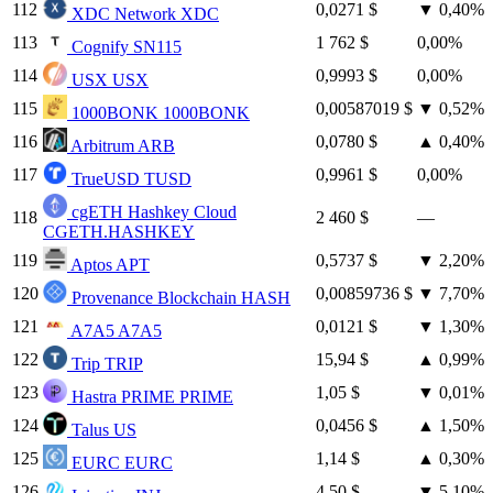
112
0,0271 $
▼
0,40%
XDC Network
XDC
113
1 762 $
0,00%
Cognify
SN115
114
0,9993 $
0,00%
USX
USX
115
0,00587019 $
▼
0,52%
1000BONK
1000BONK
116
0,0780 $
▲
0,40%
Arbitrum
ARB
117
0,9961 $
0,00%
TrueUSD
TUSD
cgETH Hashkey Cloud
118
2 460 $
—
CGETH.HASHKEY
119
0,5737 $
▼
2,20%
Aptos
APT
120
0,00859736 $
▼
7,70%
Provenance Blockchain
HASH
121
0,0121 $
▼
1,30%
A7A5
A7A5
122
15,94 $
▲
0,99%
Trip
TRIP
123
1,05 $
▼
0,01%
Hastra PRIME
PRIME
124
0,0456 $
▲
1,50%
Talus
US
125
1,14 $
▲
0,30%
EURC
EURC
126
4,50 $
▼
5,10%