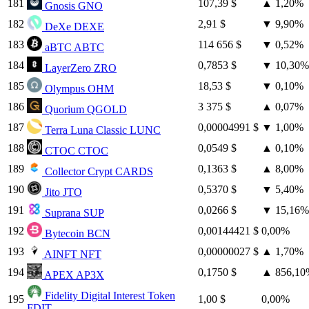
181
107,39 $
▲
1,20%
Gnosis
GNO
182
2,91 $
▼
9,90%
DeXe
DEXE
183
114 656 $
▼
0,52%
aBTC
ABTC
184
0,7853 $
▼
10,30%
LayerZero
ZRO
185
18,53 $
▼
0,10%
Olympus
OHM
186
3 375 $
▲
0,07%
Quorium
QGOLD
187
0,00004991 $
▼
1,00%
Terra Luna Classic
LUNC
188
0,0549 $
▲
0,10%
CTOC
CTOC
189
0,1363 $
▲
8,00%
Collector Crypt
CARDS
190
0,5370 $
▼
5,40%
Jito
JTO
191
0,0266 $
▼
15,16%
Suprana
SUP
192
0,00144421 $
0,00%
Bytecoin
BCN
193
0,00000027 $
▲
1,70%
AINFT
NFT
194
0,1750 $
▲
856,10
APEX
AP3X
Fidelity Digital Interest Token
195
1,00 $
0,00%
FDIT