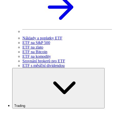
Náklady a poplatky ETF
ETF na S&P 500
ETF na zlato
ETF na Bitcoin
ETF na komodity
Srovnání brokerů pro ETF
ETF s měsíční dividendou
Trading