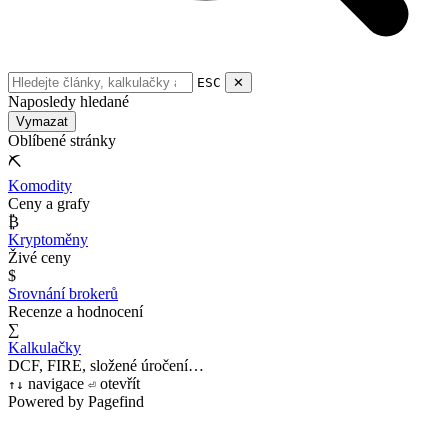
ESC
✕
Naposledy hledané
Vymazat
Oblíbené stránky
⛏
Komodity
Ceny a grafy
₿
Kryptoměny
Živé ceny
$
Srovnání brokerů
Recenze a hodnocení
∑
Kalkulačky
DCF, FIRE, složené úročení…
navigace
otevřít
↑
↓
⏎
Powered by Pagefind