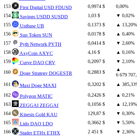
153
0,9974 $
0,00%
First Digital USD
FDUSD
154
1,03 $
▼
0,02%
Savings USDD
SUSDD
155
0,1373 $
▲
13,20%
Unibase
UB
156
0,0178 $
▲
0,40%
Sun Token
SUN
157
0,0414 $
▼
2,60%
Pyth Network
PYTH
158
4,16 $
▲
0,16%
AxyCoin
AXYC
159
0,2097 $
▼
2,10%
Curve DAO
CRV
▲
160
0,2883 $
Doge Strategy
DOGESTR
6 679 707
161
0,3202 $
▲
385,33
Maxi Doge
MAXI
162
0,2426 $
▲
0,21%
Polygon
MATIC
163
0,1056 $
▲
12,19%
ZEGGAI
ZEGGAI
164
129,87 $
▼
0,30%
Kinesis Gold
KAU
165
0,3662 $
▼
5,50%
Lido DAO
LDO
166
2 451 $
▼
2,36%
Stader ETHx
ETHX