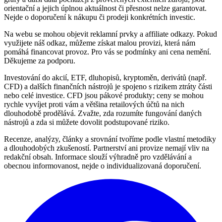
orientační a jejich úplnou aktuálnost či přesnost nelze garantovat.
Nejde o doporučení k nákupu či prodeji konkrétních investic.
Na webu se mohou objevit reklamní prvky a affiliate odkazy. Pokud
využijete náš odkaz, můžeme získat malou provizi, která nám
pomáhá financovat provoz. Pro vás se podmínky ani cena nemění.
Děkujeme za podporu.
Investování do akcií, ETF, dluhopisů, kryptoměn, derivátů (např.
CFD) a dalších finančních nástrojů je spojeno s rizikem ztráty části
nebo celé investice. CFD jsou pákové produkty; ceny se mohou
rychle vyvíjet proti vám a většina retailových účtů na nich
dlouhodobě prodělává. Zvažte, zda rozumíte fungování daných
nástrojů a zda si můžete dovolit podstupované riziko.
Recenze, analýzy, články a srovnání tvoříme podle vlastní metodiky
a dlouhodobých zkušeností. Partnerství ani provize nemají vliv na
redakční obsah. Informace slouží výhradně pro vzdělávání a
obecnou informovanost, nejde o individualizovaná doporučení.