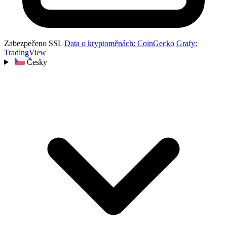
Zabezpečeno SSL
Data o kryptoměnách: CoinGecko
Grafy:
TradingView
Česky