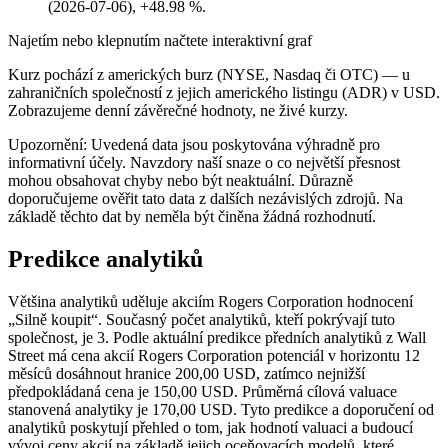
(2026-07-06), +48.98 %.
Najetím nebo klepnutím načtete interaktivní graf
Kurz pochází z amerických burz (NYSE, Nasdaq či OTC) — u
zahraničních společností z jejich amerického listingu (ADR) v USD.
Zobrazujeme denní závěrečné hodnoty, ne živé kurzy.
Upozornění: Uvedená data jsou poskytována výhradně pro
informativní účely. Navzdory naší snaze o co největší přesnost
mohou obsahovat chyby nebo být neaktuální. Důrazně
doporučujeme ověřit tato data z dalších nezávislých zdrojů. Na
základě těchto dat by neměla být činěna žádná rozhodnutí.
Predikce analytiků
Většina analytiků uděluje akciím Rogers Corporation hodnocení
„Silně koupit“. Současný počet analytiků, kteří pokrývají tuto
společnost, je 3. Podle aktuální predikce předních analytiků z Wall
Street má cena akcií Rogers Corporation potenciál v horizontu 12
měsíců dosáhnout hranice 200,00 USD, zatímco nejnižší
předpokládaná cena je 150,00 USD. Průměrná cílová valuace
stanovená analytiky je 170,00 USD. Tyto predikce a doporučení od
analytiků poskytují přehled o tom, jak hodnotí valuaci a budoucí
vývoj ceny akcií na základě jejich oceňovacích modelů, které