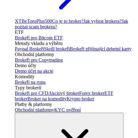
XTB
eToro
Plus500
Co je to broker?
Jak vybrat brokera?
Jak
poznat scam brokera?
ETF
Brokeři pro Bitcoin ETF
Metody vkladu a výběru
Paypal Brokeři
Skrill brokeři
Brokeři přijímající debetní karty
Obchodní platformy
Brokeři pro Copytrading
Demo účty
Demo účet na akcie
Komodity
Brokeři na ropu
Typy brokerů
Brokeři pro CFD
Akciový broker
Forex broker
ETF
broker
Broker na komodity
Krypto broker
Platby & platformy
Obchodní platformy
KYC ověření