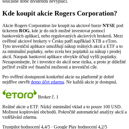
současné době dividendu nevyplácí.
Kde koupit akcie Rogers Corporation?
Akcie Rogers Corporation lze koupit na akciové burze
NYSE
pod
tickerem
ROG
, kde je do nich možné investovat pomocí
bankovních aplikací, nebo regulovaných akciových brokerů. Mezi
ověřené akciové brokery v Česku patří například XTB a eToro.
Tyto investiční aplikace umožňují nákup reálných akcií a ETF a to
za minimální poplatky, nebo zcela bez poplatků za nákup i prodej
akcií. Naopak bankovní aplikace obvykle účtují vyšší poplatky.
Nezapomínejte, že i investice do akcií nese rizika, a proto je důležité
pečlivě zvážit své finanční možnosti a investiční cíle.
Pro ověření dostupnosti konkrétní akcie na platformě je dobré
nejdříve otevřít
demo účet zdarma
. Ne každá akcie je dostupná.
Broker č. 1
Reálné akcie a ETF. Nízký minimální vklad a to pouze 100 USD.
Možnost kopírování obchodů. Pokročilé automatické analýzy akcií a
vzdělávání zdarma.
Trustpilot hodnocení 4,4/5 · Google Play hodnocení 4,2/5