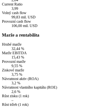
Current Ratio
3,99
Volný cash flow
99,83 mil. USD
Provozní cash flow
106,00 mil. USD
Marže a rentabilita
Hrubé marže
32,44 %
Marže EBITDA
15,43 %
Provozní marže
9,55 %
Ziskové marže
3,75 %
Návratnost aktiv (ROA)
3,2 %
Návratnost vlastního kapitálu (ROE)
2,6 %
Růst zisku (1 rok)
–
Růst tržeb (1 rok)