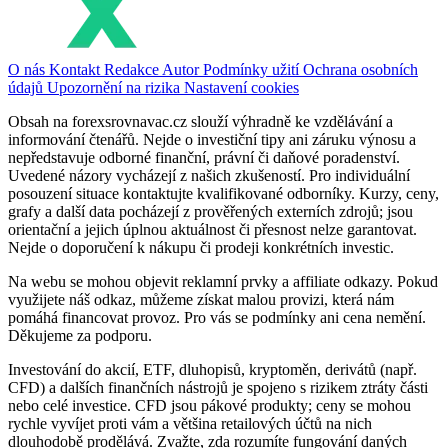
O nás
Kontakt
Redakce
Autor
Podmínky užití
Ochrana osobních
údajů
Upozornění na rizika
Nastavení cookies
Obsah na forexsrovnavac.cz slouží výhradně ke vzdělávání a
informování čtenářů. Nejde o investiční tipy ani záruku výnosu a
nepředstavuje odborné finanční, právní či daňové poradenství.
Uvedené názory vycházejí z našich zkušeností. Pro individuální
posouzení situace kontaktujte kvalifikované odborníky. Kurzy, ceny,
grafy a další data pocházejí z prověřených externích zdrojů; jsou
orientační a jejich úplnou aktuálnost či přesnost nelze garantovat.
Nejde o doporučení k nákupu či prodeji konkrétních investic.
Na webu se mohou objevit reklamní prvky a affiliate odkazy. Pokud
využijete náš odkaz, můžeme získat malou provizi, která nám
pomáhá financovat provoz. Pro vás se podmínky ani cena nemění.
Děkujeme za podporu.
Investování do akcií, ETF, dluhopisů, kryptoměn, derivátů (např.
CFD) a dalších finančních nástrojů je spojeno s rizikem ztráty části
nebo celé investice. CFD jsou pákové produkty; ceny se mohou
rychle vyvíjet proti vám a většina retailových účtů na nich
dlouhodobě prodělává. Zvažte, zda rozumíte fungování daných