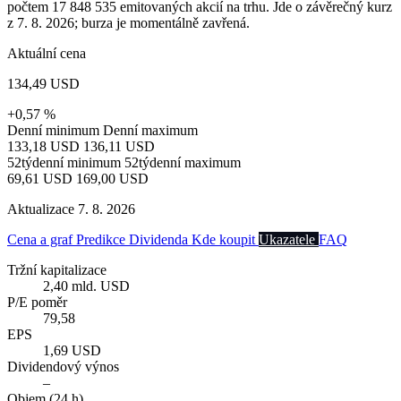
počtem 17 848 535 emitovaných akcií na trhu. Jde o závěrečný kurz
z 7. 8. 2026; burza je momentálně zavřená.
Aktuální cena
134,49 USD
+0,57 %
Denní minimum
Denní maximum
133,18 USD
136,11 USD
52týdenní minimum
52týdenní maximum
69,61 USD
169,00 USD
Aktualizace 7. 8. 2026
Cena a graf
Predikce
Dividenda
Kde koupit
Ukazatele
FAQ
Tržní kapitalizace
2,40 mld. USD
P/E poměr
79,58
EPS
1,69 USD
Dividendový výnos
–
Objem (24 h)