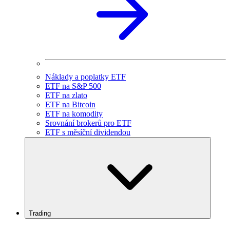
Náklady a poplatky ETF
ETF na S&P 500
ETF na zlato
ETF na Bitcoin
ETF na komodity
Srovnání brokerů pro ETF
ETF s měsíční dividendou
Trading