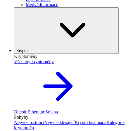
Medvědí formace
Krypto
Kryptoměny
Všechny kryptoměny
Bitcoin
Ethereum
Solana
Pohyby
Nejvíce rostoucí
Nejvíce klesající
Krypto heatmapa
Kategorie
kryptoměn