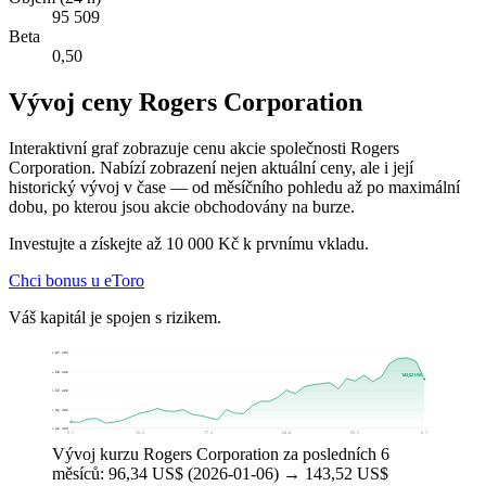
95 509
Beta
0,50
Vývoj ceny Rogers Corporation
Interaktivní graf zobrazuje cenu akcie společnosti Rogers
Corporation. Nabízí zobrazení nejen aktuální ceny, ale i její
historický vývoj v čase — od měsíčního pohledu až po maximální
dobu, po kterou jsou akcie obchodovány na burze.
Investujte a získejte až 10 000 Kč k prvnímu vkladu.
Chci bonus u eToro
Váš kapitál je spojen s rizikem.
172,87 US$
151,93 US$
143,52 US$
130,99 US$
110,06 US$
89,12 US$
6. 1.
10. 2.
17. 3.
24. 4.
29. 5.
6. 7.
Vývoj kurzu Rogers Corporation za posledních 6
měsíců: 96,34 US$ (2026-01-06) → 143,52 US$