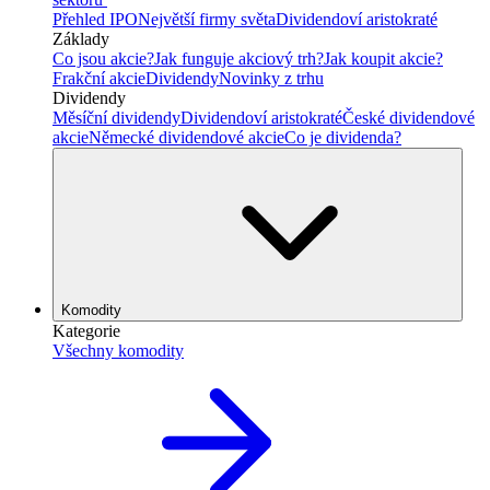
Přehled IPO
Největší firmy světa
Dividendoví aristokraté
Základy
Co jsou akcie?
Jak funguje akciový trh?
Jak koupit akcie?
Frakční akcie
Dividendy
Novinky z trhu
Dividendy
Měsíční dividendy
Dividendoví aristokraté
České dividendové
akcie
Německé dividendové akcie
Co je dividenda?
Komodity
Kategorie
Všechny komodity