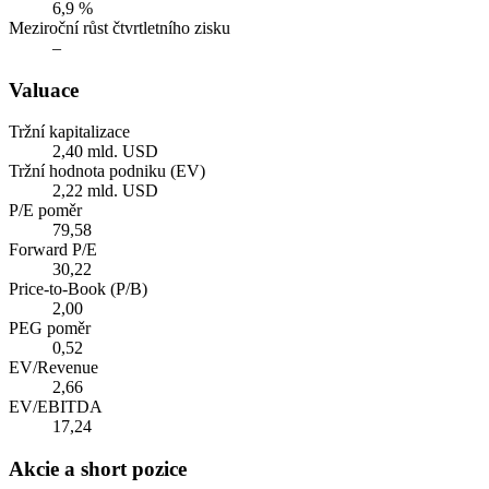
6,9 %
Meziroční růst čtvrtletního zisku
–
Valuace
Tržní kapitalizace
2,40 mld. USD
Tržní hodnota podniku (EV)
2,22 mld. USD
P/E poměr
79,58
Forward P/E
30,22
Price-to-Book (P/B)
2,00
PEG poměr
0,52
EV/Revenue
2,66
EV/EBITDA
17,24
Akcie a short pozice