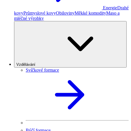
Energie
Drahé
kovy
Průmyslové kovy
Obiloviny
Měkké komodity
Maso a
mléčné výrobky
Vzdělávání
Svíčkové formace
Býčí formace