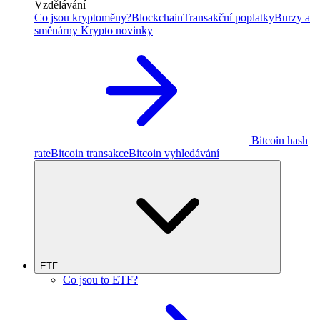
Vzdělávání
Co jsou kryptoměny?
Blockchain
Transakční poplatky
Burzy a
směnárny
Krypto novinky
Bitcoin hash
rate
Bitcoin transakce
Bitcoin vyhledávání
ETF
Co jsou to ETF?