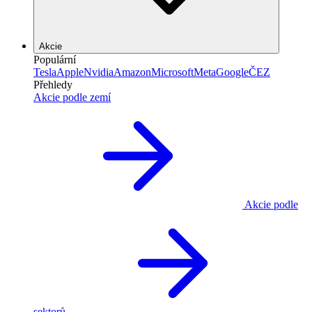
Akcie
Populární
Tesla
Apple
Nvidia
Amazon
Microsoft
Meta
Google
ČEZ
Přehledy
Akcie podle zemí
Akcie podle
sektorů