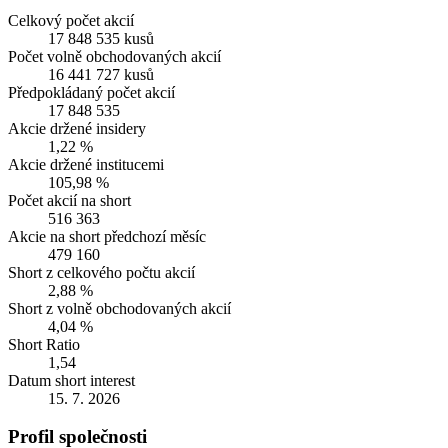
Celkový počet akcií
17 848 535 kusů
Počet volně obchodovaných akcií
16 441 727 kusů
Předpokládaný počet akcií
17 848 535
Akcie držené insidery
1,22 %
Akcie držené institucemi
105,98 %
Počet akcií na short
516 363
Akcie na short předchozí měsíc
479 160
Short z celkového počtu akcií
2,88 %
Short z volně obchodovaných akcií
4,04 %
Short Ratio
1,54
Datum short interest
15. 7. 2026
Profil společnosti