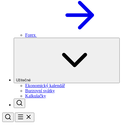
Forex
Užitečné
Ekonomický kalendář
Burzovní svátky
Kalkulačky