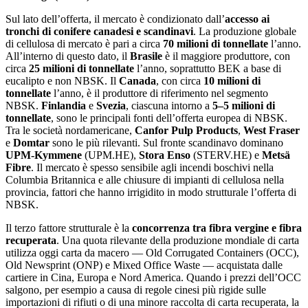
Sul lato dell’offerta, il mercato è condizionato dall’
accesso ai
tronchi di conifere canadesi e scandinavi
. La produzione globale
di cellulosa di mercato è pari a circa
70 milioni di tonnellate
l’anno.
All’interno di questo dato, il
Brasile
è il maggiore produttore, con
circa
25 milioni di tonnellate
l’anno, soprattutto BEK a base di
eucalipto e non NBSK. Il
Canada
, con circa
10 milioni di
tonnellate
l’anno, è il produttore di riferimento nel segmento
NBSK.
Finlandia
e
Svezia
, ciascuna intorno a
5–5 milioni di
tonnellate
, sono le principali fonti dell’offerta europea di NBSK.
Tra le società nordamericane,
Canfor Pulp Products
,
West Fraser
e
Domtar
sono le più rilevanti. Sul fronte scandinavo dominano
UPM-Kymmene
(UPM.HE),
Stora Enso
(STERV.HE) e
Metsä
Fibre
. Il mercato è spesso sensibile agli incendi boschivi nella
Columbia Britannica e alle chiusure di impianti di cellulosa nella
provincia, fattori che hanno irrigidito in modo strutturale l’offerta di
NBSK.
Il terzo fattore strutturale è la
concorrenza tra fibra vergine e fibra
recuperata
. Una quota rilevante della produzione mondiale di carta
utilizza oggi carta da macero — Old Corrugated Containers (OCC),
Old Newsprint (ONP) e Mixed Office Waste — acquistata dalle
cartiere in Cina, Europa e Nord America. Quando i prezzi dell’OCC
salgono, per esempio a causa di regole cinesi più rigide sulle
importazioni di rifiuti o di una minore raccolta di carta recuperata, la