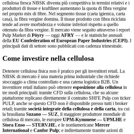
cellulosa fresca NBSK diventa più competitiva in termini relativi e i
produttori di tissue e kraftliner aumentano la quota di fibra vergine
nel proprio mix di fibre. Nel segmento tissue (carta igienica, carta
casa), la fibra vergine domina. Il tissue prodotto con fibra riciclata
tende ad avere morbidezza e volume inferiori rispetto a quello
ottenuto da fibra vergine. Il mercato viene seguito attraverso i report
Pulp Market di
Pöyry
— oggi
AFRY
— e le statistiche annuali
della
EU Confederation of European Paper Industries (CEPI)
. I
principali dati di settore sono pubblicati con cadenza trimestrale.
Come investire nella cellulosa
Detenere cellulosa fisica non è pratico per gli investitori retail. La
NBSK di mercato è una materia prima industriale che richiede
stoccaggio a clima controllato e una catena logistica B2B. Un
investitore retail italiano può ottenere
esposizione alla cellulosa
in
tre modi principali: tramite CFD sulla cellulosa, che su alcune
piattaforme replicano direttamente il contratto SHFE Pulp con ticker
PULP
, anche se questo CFD non è disponibile presso tutti i broker
retail; tramite
società integrate della cellulosa e della carta
, tra cui
la brasiliana
Suzano — SUZ
, il maggiore produttore mondiale di
cellulosa di mercato, le europee
UPM-Kymmene — UPM.HE
e
Stora Enso — STERV.HE
, e le nordamericane
Mercer
International
e
Canfor Pulp
; e indirettamente tramite azioni di