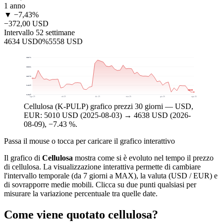
1 anno
▼ −7,43%
−372,00 USD
Intervallo 52 settimane
4634 USD
0%
5558 USD
$5571
$5321
$5070
$4819
$4638
$4569
ago 25
ott 25
dic 25
mar 26
giu 26
ago 26
Cellulosa (K-PULP) grafico prezzi 30 giorni — USD,
EUR: 5010 USD (2025-08-03) → 4638 USD (2026-
08-09), −7.43 %.
Passa il mouse o tocca per caricare il grafico interattivo
Il grafico di
Cellulosa
mostra come si è evoluto nel tempo il prezzo
di cellulosa. La visualizzazione interattiva permette di cambiare
l'intervallo temporale (da 7 giorni a MAX), la valuta (USD / EUR) e
di sovrapporre medie mobili. Clicca su due punti qualsiasi per
misurare la variazione percentuale tra quelle date.
Come viene quotato cellulosa?