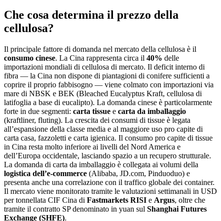
Che cosa determina il prezzo della
cellulosa?
Il principale fattore di domanda nel mercato della cellulosa è il
consumo cinese
. La Cina rappresenta circa il
40%
delle
importazioni mondiali di cellulosa di mercato. Il deficit interno di
fibra — la Cina non dispone di piantagioni di conifere sufficienti a
coprire il proprio fabbisogno — viene colmato con importazioni via
mare di NBSK e BEK (Bleached Eucalyptus Kraft, cellulosa di
latifoglia a base di eucalipto). La domanda cinese è particolarmente
forte in due segmenti:
carta tissue
e
carta da imballaggio
(kraftliner, fluting). La crescita dei consumi di tissue è legata
all’espansione della classe media e al maggiore uso pro capite di
carta casa, fazzoletti e carta igienica. Il consumo pro capite di tissue
in Cina resta molto inferiore ai livelli del Nord America e
dell’Europa occidentale, lasciando spazio a un recupero strutturale.
La domanda di carta da imballaggio è collegata ai volumi della
logistica dell’e-commerce
(Alibaba, JD.com, Pinduoduo) e
presenta anche una correlazione con il traffico globale dei container.
Il mercato viene monitorato tramite le valutazioni settimanali in USD
per tonnellata CIF Cina di
Fastmarkets RISI
e
Argus
, oltre che
tramite il contratto SP denominato in yuan sul
Shanghai Futures
Exchange (SHFE)
.