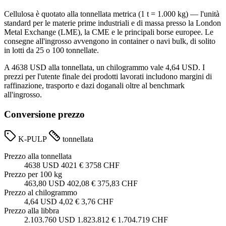
Cellulosa è quotato alla tonnellata metrica (1 t = 1.000 kg) — l'unità
standard per le materie prime industriali e di massa presso la London
Metal Exchange (LME), la CME e le principali borse europee. Le
consegne all'ingrosso avvengono in container o navi bulk, di solito
in lotti da 25 o 100 tonnellate.
A 4638 USD alla tonnellata, un chilogrammo vale 4,64 USD. I
prezzi per l'utente finale dei prodotti lavorati includono margini di
raffinazione, trasporto e dazi doganali oltre al benchmark
all'ingrosso.
Conversione prezzo
K-PULP
tonnellata
Prezzo alla tonnellata
4638 USD
4021 €
3758 CHF
Prezzo per 100 kg
463,80 USD
402,08 €
375,83 CHF
Prezzo al chilogrammo
4,64 USD
4,02 €
3,76 CHF
Prezzo alla libbra
2.103.760 USD
1.823.812 €
1.704.719 CHF