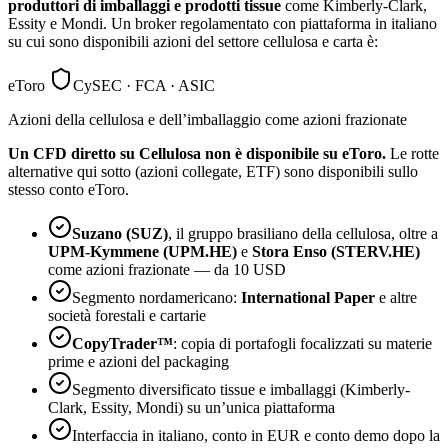
produttori di imballaggi e prodotti tissue
come Kimberly-Clark,
Essity e Mondi. Un broker regolamentato con piattaforma in italiano
su cui sono disponibili azioni del settore cellulosa e carta è:
eToro
CySEC · FCA · ASIC
Azioni della cellulosa e dell’imballaggio come azioni frazionate
Un CFD diretto su Cellulosa non è disponibile su eToro.
Le rotte
alternative qui sotto (azioni collegate, ETF) sono disponibili sullo
stesso conto eToro.
Suzano (SUZ)
, il gruppo brasiliano della cellulosa, oltre a
UPM-Kymmene (UPM.HE)
e
Stora Enso (STERV.HE)
come azioni frazionate — da 10 USD
Segmento nordamericano:
International Paper
e altre
società forestali e cartarie
CopyTrader™
: copia di portafogli focalizzati su materie
prime e azioni del packaging
Segmento diversificato tissue e imballaggi (Kimberly-
Clark, Essity, Mondi) su un’unica piattaforma
Interfaccia in italiano, conto in EUR e conto demo dopo la