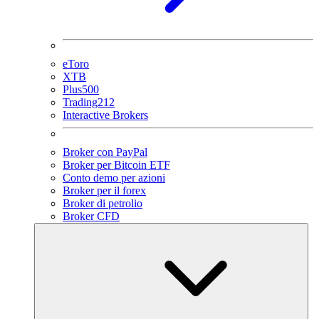
eToro
XTB
Plus500
Trading212
Interactive Brokers
Broker con PayPal
Broker per Bitcoin ETF
Conto demo per azioni
Broker per il forex
Broker di petrolio
Broker CFD