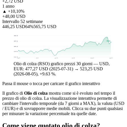
+2,72 USD
1 anno
▲ +10,10%
+48,00 USD
Intervallo 52 settimane
446,25 USD
64%
565,75 USD
$558,58
$523,25
$529,36
$500,15
$470,94
$441,72
lug 25
ott 25
gen 26
mar 26
mag 26
ago 26
Olio di colza (RSO) grafico prezzi 30 giorni — USD,
EUR: 477,27 USD (2025-07-31) → 523,25 USD
(2026-08-05), +9.63 %.
Passa il mouse o tocca per caricare il grafico interattivo
Il grafico di
Olio di colza
mostra come si è evoluto nel tempo il
prezzo di olio di colza. La visualizzazione interattiva permette di
cambiare l'intervallo temporale (da 7 giorni a MAX), la valuta (USD
/ EUR) e di sovrapporre medie mobili. Clicca su due punti qualsiasi
per misurare la variazione percentuale tra quelle date.
Come viene quotato olio di colza?