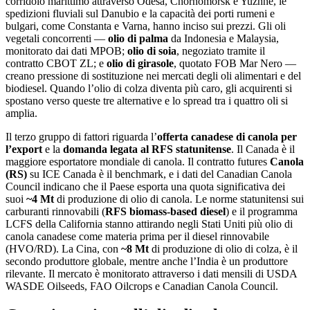
corridoio marittimo attraverso Odesa, Chornomorsk e Yuzhne, le
spedizioni fluviali sul Danubio e la capacità dei porti rumeni e
bulgari, come Constanta e Varna, hanno inciso sui prezzi. Gli oli
vegetali concorrenti —
olio di palma
da Indonesia e Malaysia,
monitorato dai dati MPOB;
olio di soia
, negoziato tramite il
contratto CBOT ZL; e
olio di girasole
, quotato FOB Mar Nero —
creano pressione di sostituzione nei mercati degli oli alimentari e del
biodiesel. Quando l’olio di colza diventa più caro, gli acquirenti si
spostano verso queste tre alternative e lo spread tra i quattro oli si
amplia.
Il terzo gruppo di fattori riguarda l’
offerta canadese di canola per
l’export
e la
domanda legata al RFS statunitense
. Il Canada è il
maggiore esportatore mondiale di canola. Il contratto futures
Canola
(RS)
su ICE Canada è il benchmark, e i dati del Canadian Canola
Council indicano che il Paese esporta una quota significativa dei
suoi
~4 Mt
di produzione di olio di canola. Le norme statunitensi sui
carburanti rinnovabili (
RFS biomass-based diesel
) e il programma
LCFS della California stanno attirando negli Stati Uniti più olio di
canola canadese come materia prima per il diesel rinnovabile
(HVO/RD). La Cina, con
~8 Mt
di produzione di olio di colza, è il
secondo produttore globale, mentre anche l’India è un produttore
rilevante. Il mercato è monitorato attraverso i dati mensili di USDA
WASDE Oilseeds, FAO Oilcrops e Canadian Canola Council.