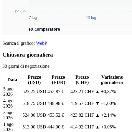
Scarica il grafico:
WebP
Chiusura giornaliera
30 giorni di negoziazione
Prezzo
Prezzo
Prezzo
Variazione
Data
(USD)
(EUR)
(CHF)
giornaliera
5 ago
523,25 USD
452,87 €
423,21 CHF
▲ +0,87%
2026
4 ago
518,75 USD
448,98 €
419,57 CHF
▼ −1,00%
2026
3 ago
524,00 USD
453,52 €
423,82 CHF
▲ +2,14%
2026
1 ago
513,00 USD
444,00 €
414,92 CHF
▲ +0,05%
2026