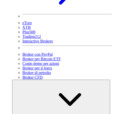
eToro
XTB
Plus500
Trading212
Interactive Brokers
Broker con PayPal
Broker per Bitcoin ETF
Conto demo per azioni
Broker per il forex
Broker di petrolio
Broker CFD