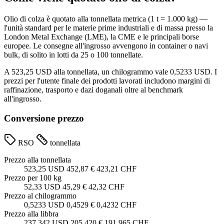
Olio di colza è quotato alla tonnellata metrica (1 t = 1.000 kg) —
l'unità standard per le materie prime industriali e di massa presso la
London Metal Exchange (LME), la CME e le principali borse
europee. Le consegne all'ingrosso avvengono in container o navi
bulk, di solito in lotti da 25 o 100 tonnellate.
A 523,25 USD alla tonnellata, un chilogrammo vale 0,5233 USD. I
prezzi per l'utente finale dei prodotti lavorati includono margini di
raffinazione, trasporto e dazi doganali oltre al benchmark
all'ingrosso.
Conversione prezzo
RSO
tonnellata
Prezzo alla tonnellata
523,25 USD
452,87 €
423,21 CHF
Prezzo per 100 kg
52,33 USD
45,29 €
42,32 CHF
Prezzo al chilogrammo
0,5233 USD
0,4529 €
0,4232 CHF
Prezzo alla libbra
237.342 USD
205.420 €
191.965 CHF