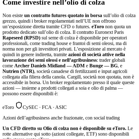
Come investire nell’olio di colza
Non esiste
un contratto futures quotato in borsa
sull’olio di colza
grezzo, quindi i broker regolamentati nell’UE non offrono
un’esposizione diretta tramite CFD o futures.
eToro
non quota un
prodotto dedicato sull’olio di colza. Il contratto Euronext Paris
Rapeseed (RPSD)
sul seme di colza è disponibile per operatori
professionali, come trading house e frantoi di semi oleosi, ma di
norma non per gli investitori privati. L’esposizione al mercato è
quindi in genere indiretta, tramite
azioni di società attive nella
lavorazione dei semi oleosi e nell’agribusiness
: trader globali
come
Archer Daniels Midland — ADM
e
Bunge — BG
, e
Nutrien (NTR)
, società canadese di fertilizzanti e input agricoli
collegata alla filiera della canola. Cargill, società non quotata, non è
accessibile in borsa. Un broker regolamentato presso il quale queste
azioni — insieme a prodotti collegati a soia e olio di palma —
possono essere disponibili è:
eToro
CySEC · FCA · ASIC
Azioni dell’agribusiness anche frazionate, con social trading
Un CFD diretto su Olio di colza non è disponibile su eToro.
Le
rotte alternative qui sotto (azioni collegate, ETF) sono disponibili