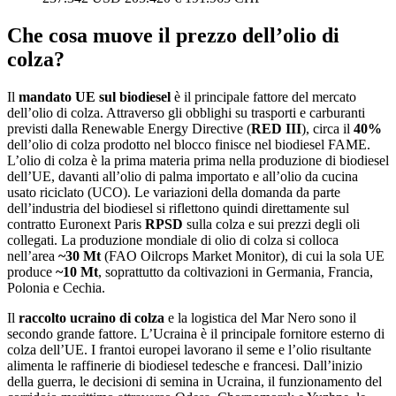
Che cosa muove il prezzo dell’olio di
colza?
Il
mandato UE sul biodiesel
è il principale fattore del mercato
dell’olio di colza. Attraverso gli obblighi su trasporti e carburanti
previsti dalla Renewable Energy Directive (
RED III
), circa il
40%
dell’olio di colza prodotto nel blocco finisce nel biodiesel FAME.
L’olio di colza è la prima materia prima nella produzione di biodiesel
dell’UE, davanti all’olio di palma importato e all’olio da cucina
usato riciclato (UCO). Le variazioni della domanda da parte
dell’industria del biodiesel si riflettono quindi direttamente sul
contratto Euronext Paris
RPSD
sulla colza e sui prezzi degli oli
collegati. La produzione mondiale di olio di colza si colloca
nell’area
~30 Mt
(FAO Oilcrops Market Monitor), di cui la sola UE
produce
~10 Mt
, soprattutto da coltivazioni in Germania, Francia,
Polonia e Cechia.
Il
raccolto ucraino di colza
e la logistica del Mar Nero sono il
secondo grande fattore. L’Ucraina è il principale fornitore esterno di
colza dell’UE. I frantoi europei lavorano il seme e l’olio risultante
alimenta le raffinerie di biodiesel tedesche e francesi. Dall’inizio
della guerra, le decisioni di semina in Ucraina, il funzionamento del