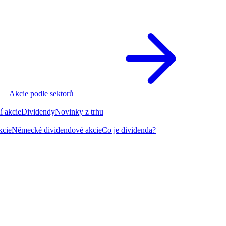
Akcie podle sektorů
í akcie
Dividendy
Novinky z trhu
kcie
Německé dividendové akcie
Co je dividenda?