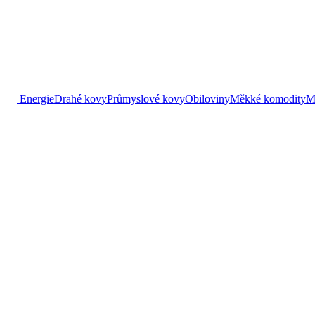
Energie
Drahé kovy
Průmyslové kovy
Obiloviny
Měkké komodity
M