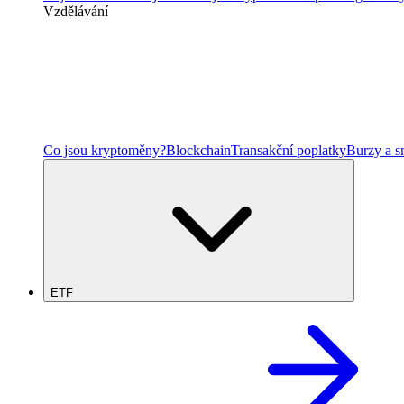
Vzdělávání
Co jsou kryptoměny?
Blockchain
Transakční poplatky
Burzy a 
ETF