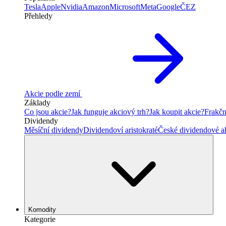
Tesla
Apple
Nvidia
Amazon
Microsoft
Meta
Google
ČEZ
Přehledy
Akcie podle zemí
Základy
Co jsou akcie?
Jak funguje akciový trh?
Jak koupit akcie?
Frakčn
Dividendy
Měsíční dividendy
Dividendoví aristokraté
České dividendové a
Komodity
Kategorie