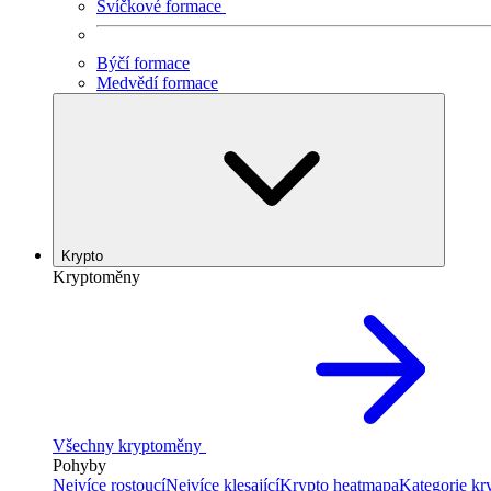
Svíčkové formace
Býčí formace
Medvědí formace
Krypto
Kryptoměny
Všechny kryptoměny
Pohyby
Nejvíce rostoucí
Nejvíce klesající
Krypto heatmapa
Kategorie k