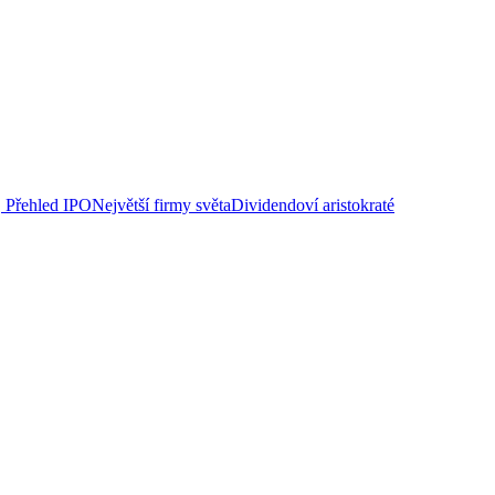
Přehled IPO
Největší firmy světa
Dividendoví aristokraté