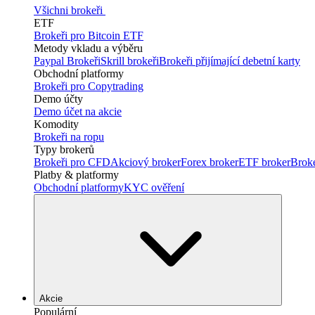
Všichni brokeři
ETF
Brokeři pro Bitcoin ETF
Metody vkladu a výběru
Paypal Brokeři
Skrill brokeři
Brokeři přijímající debetní karty
Obchodní platformy
Brokeři pro Copytrading
Demo účty
Demo účet na akcie
Komodity
Brokeři na ropu
Typy brokerů
Brokeři pro CFD
Akciový broker
Forex broker
ETF broker
Brok
Platby & platformy
Obchodní platformy
KYC ověření
Akcie
Populární