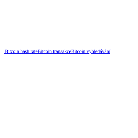
Bitcoin hash rate
Bitcoin transakce
Bitcoin vyhledávání