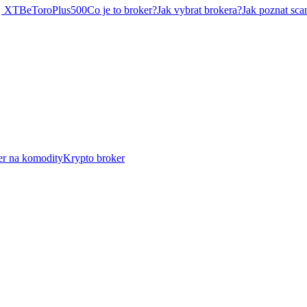
XTB
eToro
Plus500
Co je to broker?
Jak vybrat brokera?
Jak poznat sca
er na komodity
Krypto broker