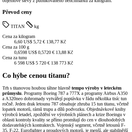
objemové slevy z publikovaného benchmarku za kilogram.
Převod ceny
TITAN
kg
Cena za kilogram
6,60 US$
5,72 €
138,77 Kč
Cena za 100 g
0,6598 US$
0,5720 €
13,88 Kč
Cena za tunu
6 598 US$
5 720 €
138 773 Kč
Co hýbe cenou titanu?
Trh s titanovou houbou táhne hlavně
tempo výroby v leteckém
průmyslu
. Programy Boeing 787 a 777X a programy Airbus A350
a A320neo dohromady vytvářejí poptávku v řádu několika tisíc tun
ročně. Jeden drak letounu 787 obsahuje zhruba 15 tun titanu, včetně
lopatek motorů, rámů trupu a dílů podvozku. Objednávkové knihy
výrobců letadel, zpoždění ve výrobních plánech a krize Boeingu v
oblasti kontroly kvality se přímo promítají do cen v dlouhodobých
dodavatelských kontraktech. Vojenský segment, včetně letounů F-
35, F-22, Eurofighter a proudových motorů, je menší, ale stabilnější