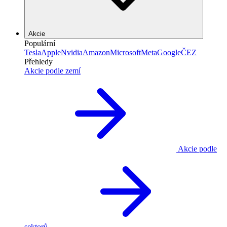
Akcie
Populární
Tesla
Apple
Nvidia
Amazon
Microsoft
Meta
Google
ČEZ
Přehledy
Akcie podle zemí
Akcie podle
sektorů