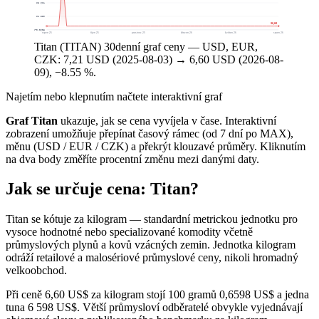
$3 611
$1 520
$6,60
$-570,0608
srpen 25
říjen 25
prosinec 25
březen 26
květen 26
srpen 26
Titan (TITAN) 30denní graf ceny — USD, EUR,
CZK: 7,21 USD (2025-08-03) → 6,60 USD (2026-08-
09), −8.55 %.
Najetím nebo klepnutím načtete interaktivní graf
Graf Titan
ukazuje, jak se cena vyvíjela v čase. Interaktivní
zobrazení umožňuje přepínat časový rámec (od 7 dní po MAX),
měnu (USD / EUR / CZK) a překrýt klouzavé průměry. Kliknutím
na dva body změříte procentní změnu mezi danými daty.
Jak se určuje cena: Titan?
Titan se kótuje za kilogram — standardní metrickou jednotku pro
vysoce hodnotné nebo specializované komodity včetně
průmyslových plynů a kovů vzácných zemin. Jednotka kilogram
odráží retailové a malosériové průmyslové ceny, nikoli hromadný
velkoobchod.
Při ceně 6,60 US$ za kilogram stojí 100 gramů 0,6598 US$ a jedna
tuna 6 598 US$. Větší průmysloví odběratelé obvykle vyjednávají