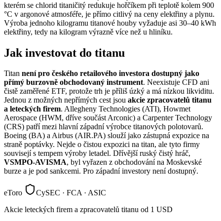
kterém se chlorid titaničitý redukuje hořčíkem při teplotě kolem 900
°C v argonové atmosféře, je přímo citlivý na ceny elektřiny a plynu.
Výroba jednoho kilogramu titanové houby vyžaduje asi 30–40 kWh
elektřiny, tedy na kilogram výrazně více než u hliníku.
Jak investovat do titanu
Titan
není pro českého retailového investora dostupný jako
přímý burzovně obchodovaný instrument
. Neexistuje CFD ani
čistě zaměřené ETF, protože trh je příliš úzký a má nízkou likviditu.
Jednou z možných nepřímých cest jsou
akcie zpracovatelů titanu
a leteckých firem
. Allegheny Technologies (ATI), Howmet
Aerospace (HWM, dříve součást Arconic) a Carpenter Technology
(CRS) patří mezi hlavní západní výrobce titanových polotovarů.
Boeing (BA) a Airbus (AIR.PA) slouží jako zástupná expozice na
straně poptávky. Nejde o čistou expozici na titan, ale tyto firmy
souvisejí s tempem výroby letadel. Dřívější ruský čistý hráč,
VSMPO-AVISMA
, byl vyřazen z obchodování na Moskevské
burze a je pod sankcemi. Pro západní investory není dostupný.
eToro
CySEC · FCA · ASIC
Akcie leteckých firem a zpracovatelů titanu od 1 USD