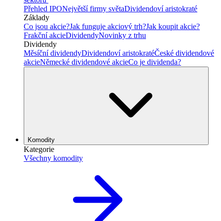
Přehled IPO
Největší firmy světa
Dividendoví aristokraté
Základy
Co jsou akcie?
Jak funguje akciový trh?
Jak koupit akcie?
Frakční akcie
Dividendy
Novinky z trhu
Dividendy
Měsíční dividendy
Dividendoví aristokraté
České dividendové
akcie
Německé dividendové akcie
Co je dividenda?
Komodity
Kategorie
Všechny komodity