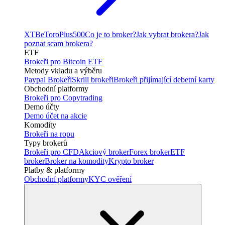
XTB
eToro
Plus500
Co je to broker?
Jak vybrat brokera?
Jak
poznat scam brokera?
ETF
Brokeři pro Bitcoin ETF
Metody vkladu a výběru
Paypal Brokeři
Skrill brokeři
Brokeři přijímající debetní karty
Obchodní platformy
Brokeři pro Copytrading
Demo účty
Demo účet na akcie
Komodity
Brokeři na ropu
Typy brokerů
Brokeři pro CFD
Akciový broker
Forex broker
ETF
broker
Broker na komodity
Krypto broker
Platby & platformy
Obchodní platformy
KYC ověření