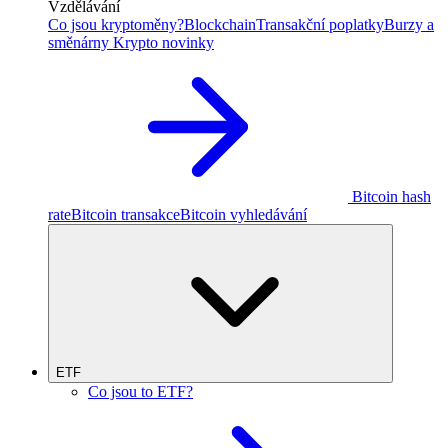
Vzdělávání
Co jsou kryptoměny?
Blockchain
Transakční poplatky
Burzy a
směnárny
Krypto novinky
Bitcoin hash
rate
Bitcoin transakce
Bitcoin vyhledávání
ETF
Co jsou to ETF?