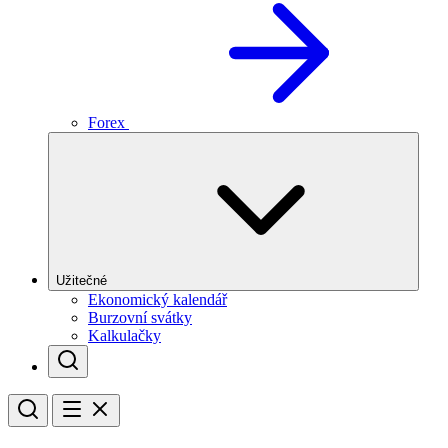
Forex
Užitečné
Ekonomický kalendář
Burzovní svátky
Kalkulačky