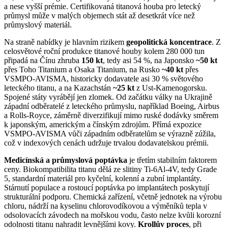
a nese vyšší prémie. Certifikovaná titanová houba pro letecký
průmysl může v malých objemech stát až desetkrát více než
průmyslový materiál.
Na straně nabídky je hlavním rizikem
geopolitická koncentrace
. Z
celosvětové roční produkce titanové houby kolem 280 000 tun
připadá na Čínu zhruba
150 kt
, tedy asi 54 %, na Japonsko
~50 kt
přes Toho Titanium a Osaka Titanium, na Rusko
~40 kt
přes
VSMPO-AVISMA, historicky dodavatele asi 30 % světového
leteckého titanu, a na Kazachstán
~25 kt
z Ust-Kamenogorsku.
Spojené státy vyrábějí jen zlomek. Od začátku války na Ukrajině
západní odběratelé z leteckého průmyslu, například Boeing, Airbus
a Rolls-Royce, záměrně diverzifikují mimo ruské dodávky směrem
k japonským, americkým a čínským zdrojům. Přímá expozice
VSMPO-AVISMA vůči západním odběratelům se výrazně zúžila,
což v indexových cenách udržuje trvalou dodavatelskou prémii.
Medicínská a průmyslová poptávka
je třetím stabilním faktorem
ceny. Biokompatibilita titanu dělá ze slitiny Ti-6Al-4V, tedy Grade
5, standardní materiál pro kyčelní, kolenní a zubní implantáty.
Stárnutí populace a rostoucí poptávka po implantátech poskytují
strukturální podporu. Chemická zařízení, včetně jednotek na výrobu
chloru, nádrží na kyselinu chlorovodíkovou a výměníků tepla v
odsolovacích závodech na mořskou vodu, často nelze kvůli korozní
odolnosti titanu nahradit levnějšími kovy.
Krollův proces
, při