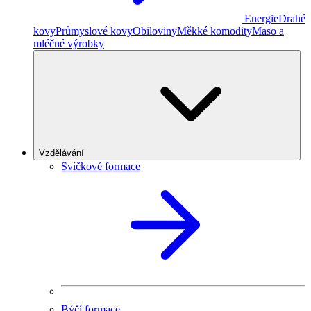
Energie
Drahé
kovy
Průmyslové kovy
Obiloviny
Měkké komodity
Maso a
mléčné výrobky
Vzdělávání
Svíčkové formace
Býčí formace