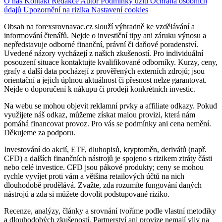
O nás
Kontakt
Redakce
Autor
Podmínky užití
Ochrana osobních
údajů
Upozornění na rizika
Nastavení cookies
Obsah na forexsrovnavac.cz slouží výhradně ke vzdělávání a
informování čtenářů. Nejde o investiční tipy ani záruku výnosu a
nepředstavuje odborné finanční, právní či daňové poradenství.
Uvedené názory vycházejí z našich zkušeností. Pro individuální
posouzení situace kontaktujte kvalifikované odborníky. Kurzy, ceny,
grafy a další data pocházejí z prověřených externích zdrojů; jsou
orientační a jejich úplnou aktuálnost či přesnost nelze garantovat.
Nejde o doporučení k nákupu či prodeji konkrétních investic.
Na webu se mohou objevit reklamní prvky a affiliate odkazy. Pokud
využijete náš odkaz, můžeme získat malou provizi, která nám
pomáhá financovat provoz. Pro vás se podmínky ani cena nemění.
Děkujeme za podporu.
Investování do akcií, ETF, dluhopisů, kryptoměn, derivátů (např.
CFD) a dalších finančních nástrojů je spojeno s rizikem ztráty části
nebo celé investice. CFD jsou pákové produkty; ceny se mohou
rychle vyvíjet proti vám a většina retailových účtů na nich
dlouhodobě prodělává. Zvažte, zda rozumíte fungování daných
nástrojů a zda si můžete dovolit podstupované riziko.
Recenze, analýzy, články a srovnání tvoříme podle vlastní metodiky
a dlouhodobých zkušeností. Partnerství ani provize nemají vliv na