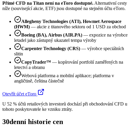
Přímé CFD na Titan není na eToro dostupné.
Alternativní cesty
níže (související akcie, ETF) jsou dostupné na stejném účtu eToro.
Allegheny Technologies (ATI), Howmet Aerospace
(HWM)
— akcie z titanového sektoru od 1 USD za obchod
Boeing (BA), Airbus (AIR.PA)
— expozice na výrobce
letadel jako zástupný ukazatel tempa výroby
Carpenter Technology (CRS)
— výrobce speciálních
slitin
CopyTrader™
— kopírování portfolií zaměřených na
letectví a obranu
Webová platforma a mobilní aplikace; platforma v
angličtině, čeština částečně
Otevřít účet eToro
U 52 % účtů retailových investorů dochází při obchodování CFD u
tohoto poskytovatele ke vzniku ztráty.
30denní historie cen