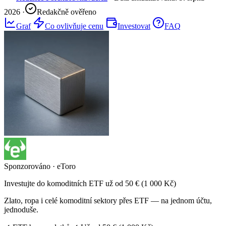
2026
·
Redakčně ověřeno
Graf
Co ovlivňuje cenu
Investovat
FAQ
Sponzorováno · eToro
Investujte do komoditních ETF už od 50 € (1 000 Kč)
Zlato, ropa i celé komoditní sektory přes ETF — na jednom účtu,
jednoduše.