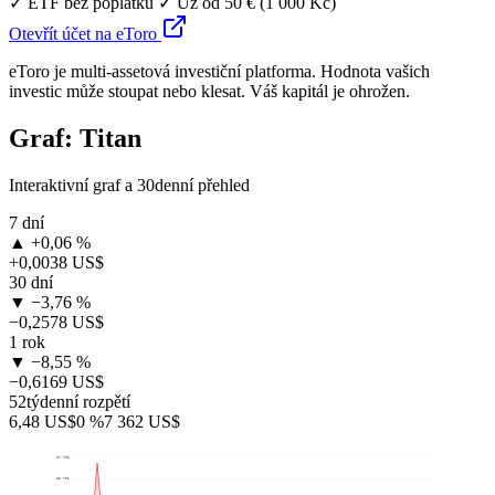
✓ ETF bez poplatků
✓ Už od 50 € (1 000 Kč)
Otevřít účet na eToro
eToro je multi-assetová investiční platforma. Hodnota vašich
investic může stoupat nebo klesat. Váš kapitál je ohrožen.
Graf: Titan
Interaktivní graf a 30denní přehled
7 dní
▲ +0,06 %
+0,0038 US$
30 dní
▼ −3,76 %
−0,2578 US$
1 rok
▼ −8,55 %
−0,6169 US$
52týdenní rozpětí
6,48 US$
0 %
7 362 US$
$7 791
$5 701