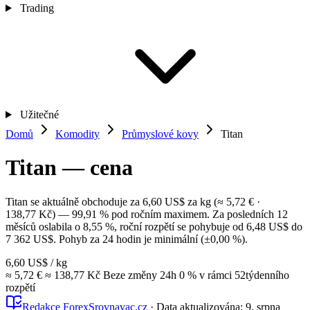
Trading
Užitečné
Domů
Komodity
Průmyslové kovy
Titan
Titan — cena
Titan se aktuálně obchoduje za 6,60 US$ za kg (≈ 5,72 € ·
138,77 Kč) — 99,91 % pod ročním maximem. Za posledních 12
měsíců oslabila o 8,55 %, roční rozpětí se pohybuje od 6,48 US$ do
7 362 US$. Pohyb za 24 hodin je minimální (±0,00 %).
6,60 US$
/ kg
≈ 5,72 €
≈ 138,77 Kč
Beze změny
24h
0 %
v rámci 52týdenního
rozpětí
Redakce ForexSrovnavac.cz
·
Data aktualizována:
9. srpna