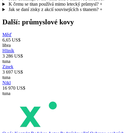
K čemu se titan používá mimo letecký průmysl?
+
Jak se daní zisky z akcií souvisejících s titanem?
+
Další: průmyslové kovy
Měď
6,65 US$
libra
Hliník
3 286 US$
tuna
Zinek
3 697 US$
tuna
Nikl
16 970 US$
tuna