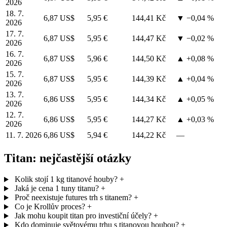
2026
18. 7.
6,87 US$
5,95 €
144,41 Kč
▼ −0,04 %
2026
17. 7.
6,87 US$
5,95 €
144,47 Kč
▼ −0,02 %
2026
16. 7.
6,87 US$
5,96 €
144,50 Kč
▲ +0,08 %
2026
15. 7.
6,87 US$
5,95 €
144,39 Kč
▲ +0,04 %
2026
13. 7.
6,86 US$
5,95 €
144,34 Kč
▲ +0,05 %
2026
12. 7.
6,86 US$
5,95 €
144,27 Kč
▲ +0,03 %
2026
11. 7. 2026
6,86 US$
5,94 €
144,22 Kč
—
Titan: nejčastější otázky
Kolik stojí 1 kg titanové houby?
+
Jaká je cena 1 tuny titanu?
+
Proč neexistuje futures trh s titanem?
+
Co je Krollův proces?
+
Jak mohu koupit titan pro investiční účely?
+
Kdo dominuje světovému trhu s titanovou houbou?
+