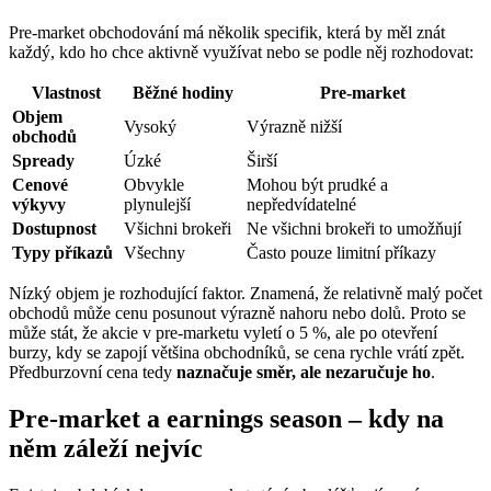
Pre-market obchodování má několik specifik, která by měl znát
každý, kdo ho chce aktivně využívat nebo se podle něj rozhodovat:
Vlastnost
Běžné hodiny
Pre-market
Objem
Vysoký
Výrazně nižší
obchodů
Spready
Úzké
Širší
Cenové
Obvykle
Mohou být prudké a
výkyvy
plynulejší
nepředvídatelné
Dostupnost
Všichni brokeři
Ne všichni brokeři to umožňují
Typy příkazů
Všechny
Často pouze limitní příkazy
Nízký objem je rozhodující faktor. Znamená, že relativně malý počet
obchodů může cenu posunout výrazně nahoru nebo dolů. Proto se
může stát, že akcie v pre-marketu vyletí o 5 %, ale po otevření
burzy, kdy se zapojí většina obchodníků, se cena rychle vrátí zpět.
Předburzovní cena tedy
naznačuje směr, ale nezaručuje ho
.
Pre-market a earnings season – kdy na
něm záleží nejvíc