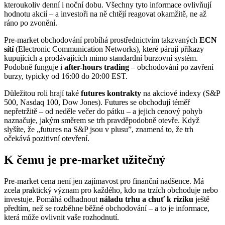
kteroukoliv denní i noční dobu. Všechny tyto informace ovlivňují
hodnotu akcií – a investoři na ně chtějí reagovat okamžitě, ne až
ráno po zvonění.
Pre-market obchodování probíhá prostřednictvím takzvaných
ECN
sítí
(Electronic Communication Networks), které párují příkazy
kupujících a prodávajících mimo standardní burzovní systém.
Podobně funguje i
after-hours trading
– obchodování po zavření
burzy, typicky od 16:00 do 20:00 EST.
Důležitou roli hrají také
futures kontrakty
na akciové indexy (S&P
500, Nasdaq 100, Dow Jones). Futures se obchodují téměř
nepřetržitě – od neděle večer do pátku – a jejich cenový pohyb
naznačuje, jakým směrem se trh pravděpodobně otevře. Když
slyšíte, že „futures na S&P jsou v plusu”, znamená to, že trh
očekává pozitivní otevření.
K čemu je pre-market užitečný
Pre-market cena není jen zajímavost pro finanční nadšence. Má
zcela praktický význam pro každého, kdo na trzích obchoduje nebo
investuje. Pomáhá odhadnout
náladu trhu a chuť k riziku
ještě
předtím, než se rozběhne běžné obchodování – a to je informace,
která může ovlivnit vaše rozhodnutí.