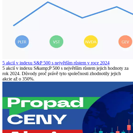
5 akcií v indexu S&P 500 s největším růstem v roce 2024
5 akcií v indexu S&amp;P 500 s největším růstem jejich hodnoty za
rok 2024. Důvody proč právě tyto společnosti zhodnotily jejich
akcie až o 350%.