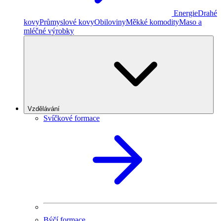
Energie
Drahé
kovy
Průmyslové kovy
Obiloviny
Měkké komodity
Maso a
mléčné výrobky
Vzdělávání
Svíčkové formace
Býčí formace