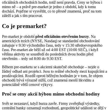
oficiálních obchodních hodin, totiž není pravda. Ceny se hýbou i
mimo ně – a právě pre-market je jedno z období, kdy k tomu
dochází. Pojďme si vysvětlit, co to přesně znamená, proč na tom
záleží a jak s tím pracovat.
Co je premarket?
Pre-market je období
před oficiálním otevřením burzy
. Na
amerických trzích (NYSE, Nasdaq) se standardní obchodování
zahajuje v 9:30 východního času, tedy v 15:30 středoevropského
času. Pre-market ale běží už od 4:00 EST (10:00 SEČ), i když
většina aktivity se soustředí do posledních dvou hodin před
otevřením – tedy od 8:00 do 9:30 EST.
Během pre-marketu se s akciemi skutečně obchoduje – nejde o
žádný odhad ani projekci. Jsou to reálné obchody mezi kupujícími a
prodávajícími. Rozdíl oproti běžným hodinám je v tom, že objem
obchodů bývá výrazně nižší, což znamená menší likviditu a
potenciálně větší cenové výkyvy.
Proč se ceny akcií hýbou mimo obchodní hodiny
Svět se nezastaví, když burza zavře. Firmy zveřejňují výsledky,
centrální banky oznamují rozhodnutí, geopolitické události se dějí v