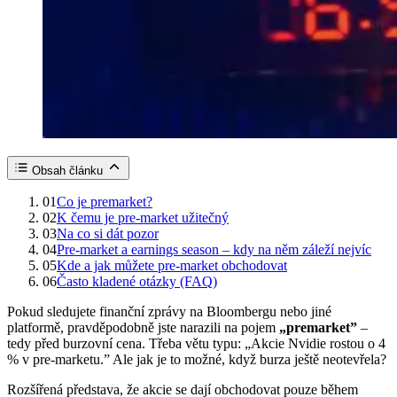
Obsah článku
01
Co je premarket?
02
K čemu je pre-market užitečný
03
Na co si dát pozor
04
Pre-market a earnings season – kdy na něm záleží nejvíc
05
Kde a jak můžete pre-market obchodovat
06
Často kladené otázky (FAQ)
Pokud sledujete finanční zprávy na Bloombergu nebo jiné
platformě, pravděpodobně jste narazili na pojem
„premarket”
–
tedy před burzovní cena. Třeba větu typu: „Akcie Nvidie rostou o 4
% v pre-marketu.” Ale jak je to možné, když burza ještě neotevřela?
Rozšířená představa, že akcie se dají obchodovat pouze během