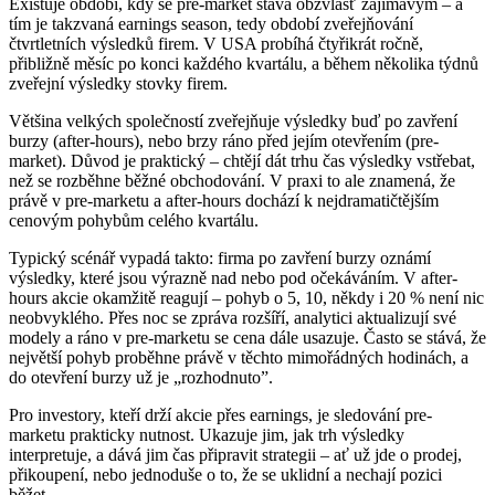
Existuje období, kdy se pre-market stává obzvlášť zajímavým – a
tím je takzvaná earnings season, tedy období zveřejňování
čtvrtletních výsledků firem. V USA probíhá čtyřikrát ročně,
přibližně měsíc po konci každého kvartálu, a během několika týdnů
zveřejní výsledky stovky firem.
Většina velkých společností zveřejňuje výsledky buď po zavření
burzy (after-hours), nebo brzy ráno před jejím otevřením (pre-
market). Důvod je praktický – chtějí dát trhu čas výsledky vstřebat,
než se rozběhne běžné obchodování. V praxi to ale znamená, že
právě v pre-marketu a after-hours dochází k nejdramatičtějším
cenovým pohybům celého kvartálu.
Typický scénář vypadá takto: firma po zavření burzy oznámí
výsledky, které jsou výrazně nad nebo pod očekáváním. V after-
hours akcie okamžitě reagují – pohyb o 5, 10, někdy i 20 % není nic
neobvyklého. Přes noc se zpráva rozšíří, analytici aktualizují své
modely a ráno v pre-marketu se cena dále usazuje. Často se stává, že
největší pohyb proběhne právě v těchto mimořádných hodinách, a
do otevření burzy už je „rozhodnuto”.
Pro investory, kteří drží akcie přes earnings, je sledování pre-
marketu prakticky nutnost. Ukazuje jim, jak trh výsledky
interpretuje, a dává jim čas připravit strategii – ať už jde o prodej,
přikoupení, nebo jednoduše o to, že se uklidní a nechají pozici
běžet.