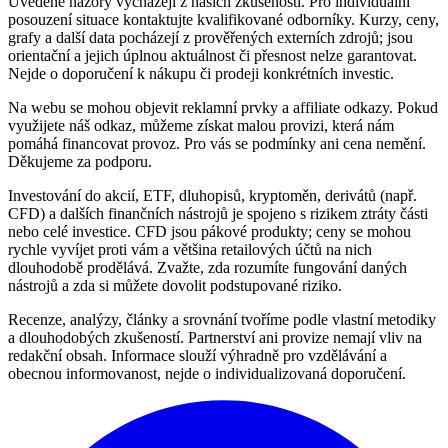
Uvedené názory vycházejí z našich zkušeností. Pro individuální
posouzení situace kontaktujte kvalifikované odborníky. Kurzy, ceny,
grafy a další data pocházejí z prověřených externích zdrojů; jsou
orientační a jejich úplnou aktuálnost či přesnost nelze garantovat.
Nejde o doporučení k nákupu či prodeji konkrétních investic.
Na webu se mohou objevit reklamní prvky a affiliate odkazy. Pokud
využijete náš odkaz, můžeme získat malou provizi, která nám
pomáhá financovat provoz. Pro vás se podmínky ani cena nemění.
Děkujeme za podporu.
Investování do akcií, ETF, dluhopisů, kryptoměn, derivátů (např.
CFD) a dalších finančních nástrojů je spojeno s rizikem ztráty části
nebo celé investice. CFD jsou pákové produkty; ceny se mohou
rychle vyvíjet proti vám a většina retailových účtů na nich
dlouhodobě prodělává. Zvažte, zda rozumíte fungování daných
nástrojů a zda si můžete dovolit podstupované riziko.
Recenze, analýzy, články a srovnání tvoříme podle vlastní metodiky
a dlouhodobých zkušeností. Partnerství ani provize nemají vliv na
redakční obsah. Informace slouží výhradně pro vzdělávání a
obecnou informovanost, nejde o individualizovaná doporučení.