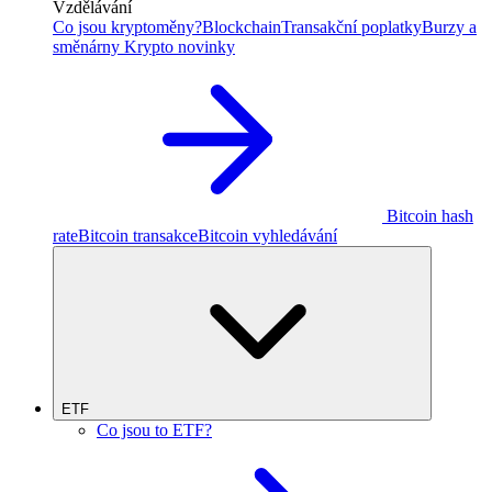
Vzdělávání
Co jsou kryptoměny?
Blockchain
Transakční poplatky
Burzy a
směnárny
Krypto novinky
Bitcoin hash
rate
Bitcoin transakce
Bitcoin vyhledávání
ETF
Co jsou to ETF?