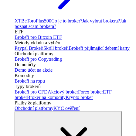
XTB
eToro
Plus500
Co je to broker?
Jak vybrat brokera?
Jak
poznat scam brokera?
ETF
Brokeři pro Bitcoin ETF
Metody vkladu a výběru
Paypal Brokeři
Skrill brokeři
Brokeři přijímající debetní karty
Obchodní platformy
Brokeři pro Copytrading
Demo účty
Demo účet na akcie
Komodity
Brokeři na ropu
Typy brokerů
Brokeři pro CFD
Akciový broker
Forex broker
ETF
broker
Broker na komodity
Krypto broker
Platby & platformy
Obchodní platformy
KYC ověření