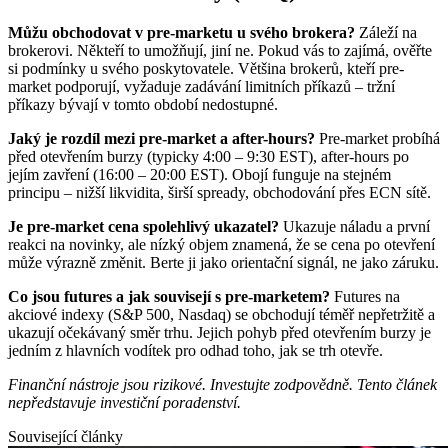
Můžu obchodovat v pre-marketu u svého brokera?
Záleží na
brokerovi. Někteří to umožňují, jiní ne. Pokud vás to zajímá, ověřte
si podmínky u svého poskytovatele. Většina brokerů, kteří pre-
market podporují, vyžaduje zadávání limitních příkazů – tržní
příkazy bývají v tomto období nedostupné.
Jaký je rozdíl mezi pre-market a after-hours?
Pre-market probíhá
před otevřením burzy (typicky 4:00 – 9:30 EST), after-hours po
jejím zavření (16:00 – 20:00 EST). Obojí funguje na stejném
principu – nižší likvidita, širší spready, obchodování přes ECN sítě.
Je pre-market cena spolehlivý ukazatel?
Ukazuje náladu a první
reakci na novinky, ale nízký objem znamená, že se cena po otevření
může výrazně změnit. Berte ji jako orientační signál, ne jako záruku.
Co jsou futures a jak souvisejí s pre-marketem?
Futures na
akciové indexy (S&P 500, Nasdaq) se obchodují téměř nepřetržitě a
ukazují očekávaný směr trhu. Jejich pohyb před otevřením burzy je
jedním z hlavních vodítek pro odhad toho, jak se trh otevře.
Finanční nástroje jsou rizikové. Investujte zodpovědně. Tento článek
nepředstavuje investiční poradenství.
Související články