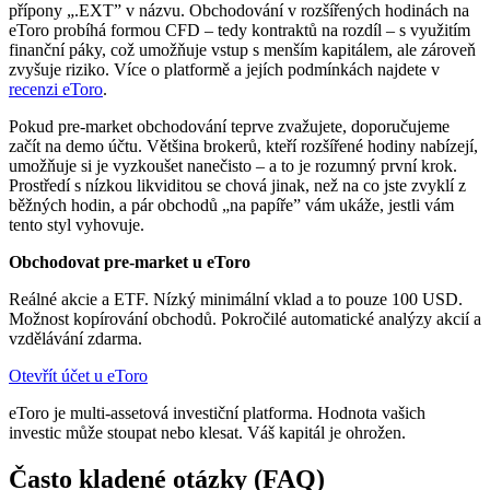
přípony „.EXT” v názvu. Obchodování v rozšířených hodinách na
eToro probíhá formou CFD – tedy kontraktů na rozdíl – s využitím
finanční páky, což umožňuje vstup s menším kapitálem, ale zároveň
zvyšuje riziko. Více o platformě a jejích podmínkách najdete v
recenzi eToro
.
Pokud pre-market obchodování teprve zvažujete, doporučujeme
začít na demo účtu. Většina brokerů, kteří rozšířené hodiny nabízejí,
umožňuje si je vyzkoušet nanečisto – a to je rozumný první krok.
Prostředí s nízkou likviditou se chová jinak, než na co jste zvyklí z
běžných hodin, a pár obchodů „na papíře” vám ukáže, jestli vám
tento styl vyhovuje.
Obchodovat pre-market u eToro
Reálné akcie a ETF. Nízký minimální vklad a to pouze 100 USD.
Možnost kopírování obchodů. Pokročilé automatické analýzy akcií a
vzdělávání zdarma.
Otevřít účet u eToro
eToro je multi-assetová investiční platforma. Hodnota vašich
investic může stoupat nebo klesat. Váš kapitál je ohrožen.
Často kladené otázky (FAQ)