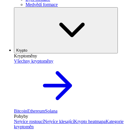
Medvědí formace
Krypto
Kryptoměny
Všechny kryptoměny
Bitcoin
Ethereum
Solana
Pohyby
Nejvíce rostoucí
Nejvíce klesající
Krypto heatmapa
Kategorie
kryptoměn