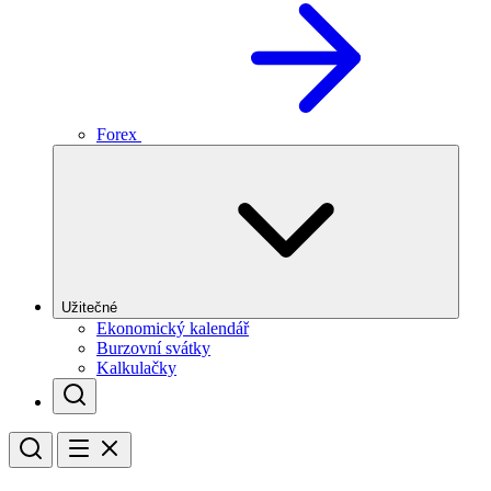
Forex
Užitečné
Ekonomický kalendář
Burzovní svátky
Kalkulačky