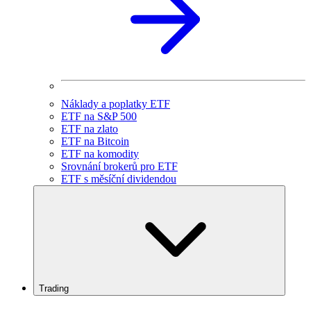
Náklady a poplatky ETF
ETF na S&P 500
ETF na zlato
ETF na Bitcoin
ETF na komodity
Srovnání brokerů pro ETF
ETF s měsíční dividendou
Trading