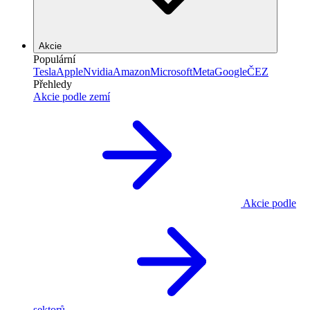
Akcie
Populární
Tesla
Apple
Nvidia
Amazon
Microsoft
Meta
Google
ČEZ
Přehledy
Akcie podle zemí
Akcie podle
sektorů