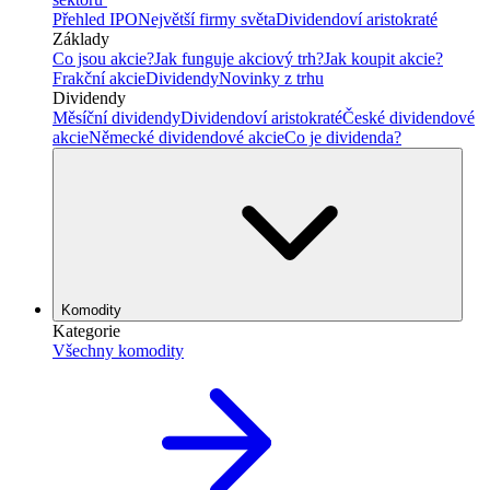
Přehled IPO
Největší firmy světa
Dividendoví aristokraté
Základy
Co jsou akcie?
Jak funguje akciový trh?
Jak koupit akcie?
Frakční akcie
Dividendy
Novinky z trhu
Dividendy
Měsíční dividendy
Dividendoví aristokraté
České dividendové
akcie
Německé dividendové akcie
Co je dividenda?
Komodity
Kategorie
Všechny komodity