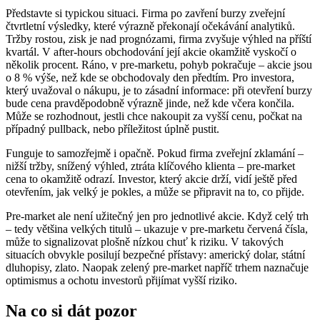
Představte si typickou situaci. Firma po zavření burzy zveřejní
čtvrtletní výsledky, které výrazně překonají očekávání analytiků.
Tržby rostou, zisk je nad prognózami, firma zvyšuje výhled na příští
kvartál. V after-hours obchodování její akcie okamžitě vyskočí o
několik procent. Ráno, v pre-marketu, pohyb pokračuje – akcie jsou
o 8 % výše, než kde se obchodovaly den předtím. Pro investora,
který uvažoval o nákupu, je to zásadní informace: při otevření burzy
bude cena pravděpodobně výrazně jinde, než kde včera končila.
Může se rozhodnout, jestli chce nakoupit za vyšší cenu, počkat na
případný pullback, nebo příležitost úplně pustit.
Funguje to samozřejmě i opačně. Pokud firma zveřejní zklamání –
nižší tržby, snížený výhled, ztráta klíčového klienta – pre-market
cena to okamžitě odrazí. Investor, který akcie drží, vidí ještě před
otevřením, jak velký je pokles, a může se připravit na to, co přijde.
Pre-market ale není užitečný jen pro jednotlivé akcie. Když celý trh
– tedy většina velkých titulů – ukazuje v pre-marketu červená čísla,
může to signalizovat plošně nízkou chuť k riziku. V takových
situacích obvykle posilují bezpečné přístavy: americký dolar, státní
dluhopisy, zlato. Naopak zelený pre-market napříč trhem naznačuje
optimismus a ochotu investorů přijímat vyšší riziko.
Na co si dát pozor