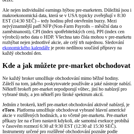
Ale nejen individuální earnings hýbou pre-marketem. Důležitá jsou i
makroekonomická data, která se v USA typicky zveřejňují v 8:30
EST (14:30 SEČ) – tedy hodinu před otevřením burzy. Mezi
nejvýznamnější patří NFP (Non-Farm Payrolls – měsíční data o
zaměstnanosti), CPI (index spotřebitelských cen), PPI (index cen
výrobců) nebo data o HDP. Všechna tato čísla mohou v pre-marketu
rozhýbat nejen jednotlivé akcie, ale celý trh najednou. Sledování
ekonomického kalendáře
je proto nedílnou součástí přípravy na
každý obchodní den.
Kde a jak můžete pre-market obchodovat
Ne každý broker umožňuje obchodování mimo běžné hodiny.
Záleží na tom, jakého poskytovatele používáte a jaké nástroje nabízí.
Někteří brokeři pre-market nepodporují vůbec, jiní ho nabízejí pro
vybrané tituly, a jen někteří pro široké spektrum akcií.
Jedním z brokerů, kteří pre-market obchodování aktivně nabízejí, je
eToro
. Platforma umožňuje obchodovat vybrané hlavní americké
akcie v rozšířených hodinách, a to včetně pre-marketu. Pre-market
příkazy lze na eToro nastavit kdykoli, ale samotná exekuce probíhá
v časovém rozmezí 6:30 až 9:30 EST (12:30 až 15:30 SEČ).
Instrumenty určené pro rozšířené obchodování poznáte podle