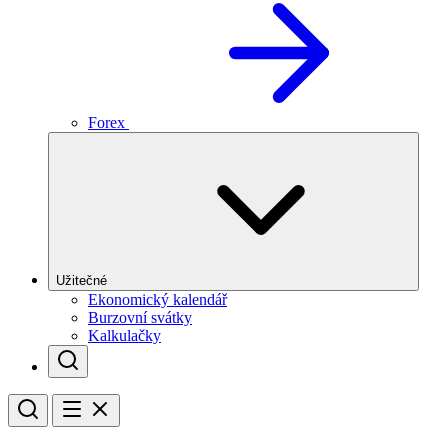
Forex
Užitečné
Ekonomický kalendář
Burzovní svátky
Kalkulačky