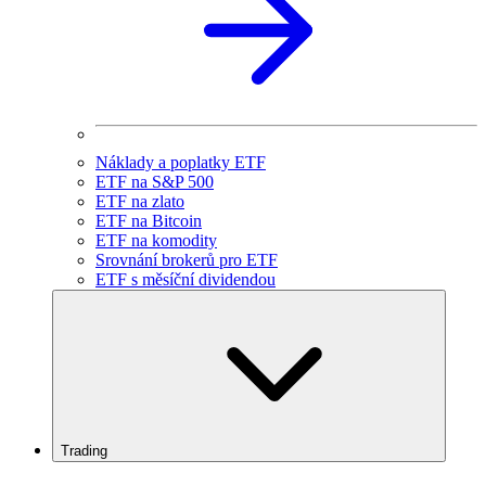
Náklady a poplatky ETF
ETF na S&P 500
ETF na zlato
ETF na Bitcoin
ETF na komodity
Srovnání brokerů pro ETF
ETF s měsíční dividendou
Trading