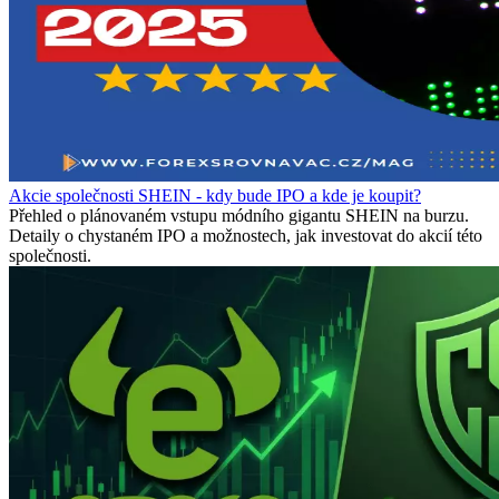
Akcie společnosti SHEIN - kdy bude IPO a kde je koupit?
Přehled o plánovaném vstupu módního gigantu SHEIN na burzu.
Detaily o chystaném IPO a možnostech, jak investovat do akcií této
společnosti.