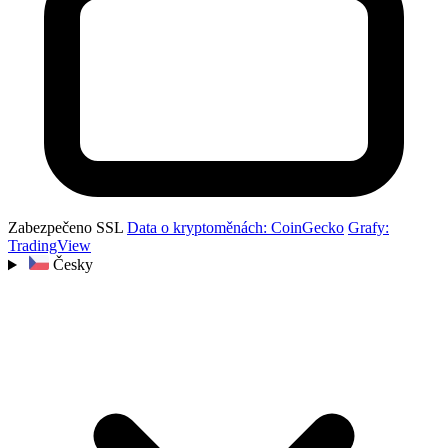
Zabezpečeno SSL
Data o kryptoměnách: CoinGecko
Grafy:
TradingView
Česky