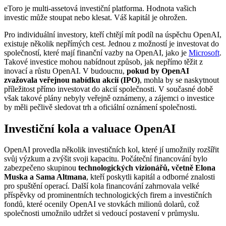
eToro je multi-assetová investiční platforma. Hodnota vašich
investic může stoupat nebo klesat. Váš kapitál je ohrožen.
Pro individuální investory, kteří chtějí mít podíl na úspěchu OpenAI,
existuje několik nepřímých cest. Jednou z možností je investovat do
společností, které mají finanční vazby na OpenAI, jako je
Microsoft
.
Takové investice mohou nabídnout způsob, jak nepřímo těžit z
inovací a růstu OpenAI. V budoucnu,
pokud by OpenAI
zvažovala veřejnou nabídku akcií (IPO)
, mohla by se naskytnout
příležitost přímo investovat do akcií společnosti. V současné době
však takové plány nebyly veřejně oznámeny, a zájemci o investice
by měli pečlivě sledovat trh a oficiální oznámení společnosti.
Investiční kola a valuace
OpenAI
OpenAI provedla několik investičních kol, které jí umožnily rozšířit
svůj výzkum a zvýšit svoji kapacitu. Počáteční financování bylo
zabezpečeno skupinou
technologických vizionářů, včetně Elona
Muska a Sama Altmana
, kteří poskytli kapitál a odborné znalosti
pro spuštění operací. Další kola financování zahrnovala velké
příspěvky od prominentních technologických firem a investičních
fondů, které ocenily OpenAI ve stovkách milionů dolarů, což
společnosti umožnilo udržet si vedoucí postavení v průmyslu.