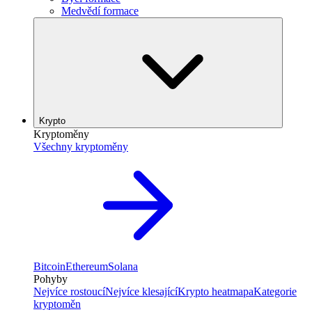
Medvědí formace
Krypto
Kryptoměny
Všechny kryptoměny
Bitcoin
Ethereum
Solana
Pohyby
Nejvíce rostoucí
Nejvíce klesající
Krypto heatmapa
Kategorie
kryptoměn