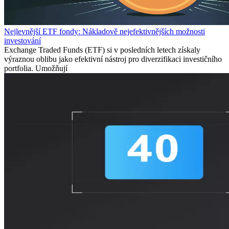
Nejlevnější ETF fondy: Nákladově nejefektivnějších možnosti
investování
Exchange Traded Funds (ETF) si v posledních letech získaly
výraznou oblibu jako efektivní nástroj pro diverzifikaci investičního
portfolia. Umožňují