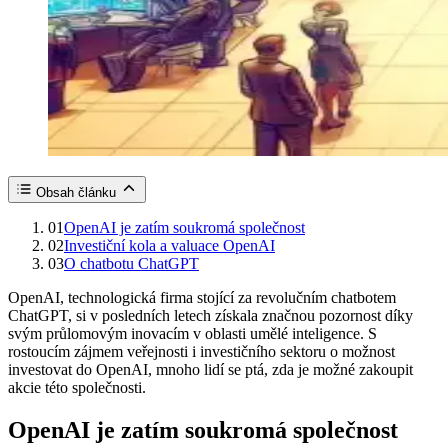
Obsah článku
01
OpenAI je zatím soukromá společnost
02
Investiční kola a valuace OpenAI
03
O chatbotu ChatGPT
OpenAI, technologická firma stojící za revolučním chatbotem
ChatGPT, si v posledních letech získala značnou pozornost díky
svým průlomovým inovacím v oblasti umělé inteligence. S
rostoucím zájmem veřejnosti i investičního sektoru o možnost
investovat do OpenAI, mnoho lidí se ptá, zda je možné zakoupit
akcie této společnosti.
OpenAI je zatím soukromá společnost