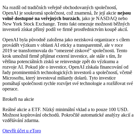
Na rozdíl od tradičních veřejně obchodovaných společností,
OpenAI je soukromá společnost, což znamená, že její akcie
nejsou
volně dostupné na veřejných burzách
, jako je NASDAQ nebo
New York Stock Exchange. Tento fakt omezuje možnosti běžných
investorů získat přímý podíl ve firmě prostřednictvím koupě akcií.
OpenAI byla původně založena jako nezisková organizace s cílem
provádět výzkum v oblasti AI eticky a transparentně, ale v roce
2019 se transformovala do “omezené ziskové” společnosti. Tento
krok umožnil firmě přijímat externí investice, ale stále s tím, že
většina potenciálních zisků se reinvestuje zpět do výzkumu a
rozvoje AI. Pokud jde o investice, OpenAI získala financování od
řady prominentních technologických investorů a společností, včetně
Microsoftu, který investoval miliardy dolarů. Tyto investice
pomáhají společnosti rychle rozvíjet své technologie a rozšiřovat své
operace.
Brokeři na akcie
Reálné akcie a ETF. Nízký minimální vklad a to pouze 100 USD.
Možnost kopírování obchodů. Pokročilé automatické analýzy akcií a
vzdělávání zdarma.
Otevřít účet u eToro