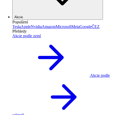
Akcie
Populární
Tesla
Apple
Nvidia
Amazon
Microsoft
Meta
Google
ČEZ
Přehledy
Akcie podle zemí
Akcie podle
sektorů