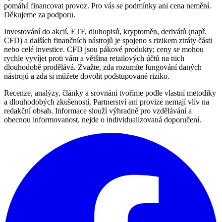
pomáhá financovat provoz. Pro vás se podmínky ani cena nemění.
Děkujeme za podporu.
Investování do akcií, ETF, dluhopisů, kryptoměn, derivátů (např.
CFD) a dalších finančních nástrojů je spojeno s rizikem ztráty části
nebo celé investice. CFD jsou pákové produkty; ceny se mohou
rychle vyvíjet proti vám a většina retailových účtů na nich
dlouhodobě prodělává. Zvažte, zda rozumíte fungování daných
nástrojů a zda si můžete dovolit podstupované riziko.
Recenze, analýzy, články a srovnání tvoříme podle vlastní metodiky
a dlouhodobých zkušeností. Partnerství ani provize nemají vliv na
redakční obsah. Informace slouží výhradně pro vzdělávání a
obecnou informovanost, nejde o individualizovaná doporučení.