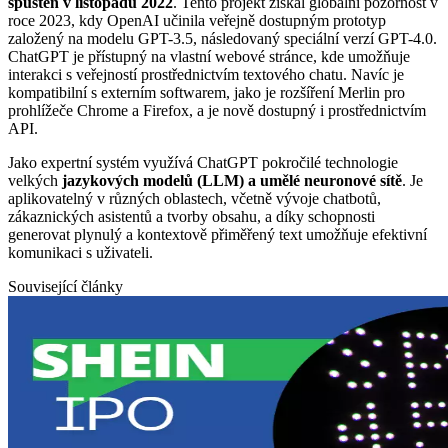
spuštěn v listopadu 2022
. Tento projekt získal globální pozornost v
roce 2023, kdy OpenAI učinila veřejně dostupným prototyp
založený na modelu GPT-3.5, následovaný speciální verzí GPT-4.0.
ChatGPT je přístupný na vlastní webové stránce, kde umožňuje
interakci s veřejností prostřednictvím textového chatu. Navíc je
kompatibilní s externím softwarem, jako je rozšíření Merlin pro
prohlížeče Chrome a Firefox, a je nově dostupný i prostřednictvím
API.
Jako expertní systém využívá ChatGPT pokročilé technologie
velkých
jazykových modelů (LLM) a umělé neuronové sítě
. Je
aplikovatelný v různých oblastech, včetně vývoje chatbotů,
zákaznických asistentů a tvorby obsahu, a díky schopnosti
generovat plynulý a kontextově přiměřený text umožňuje efektivní
komunikaci s uživateli.
Související články