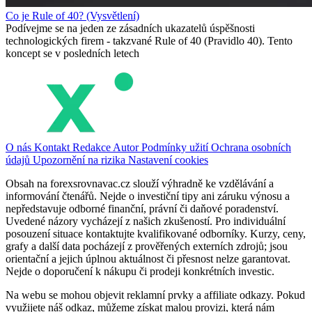
Co je Rule of 40? (Vysvětlení)
Podívejme se na jeden ze zásadních ukazatelů úspěšnosti
technologických firem - takzvané Rule of 40 (Pravidlo 40). Tento
koncept se v posledních letech
O nás
Kontakt
Redakce
Autor
Podmínky užití
Ochrana osobních
údajů
Upozornění na rizika
Nastavení cookies
Obsah na forexsrovnavac.cz slouží výhradně ke vzdělávání a
informování čtenářů. Nejde o investiční tipy ani záruku výnosu a
nepředstavuje odborné finanční, právní či daňové poradenství.
Uvedené názory vycházejí z našich zkušeností. Pro individuální
posouzení situace kontaktujte kvalifikované odborníky. Kurzy, ceny,
grafy a další data pocházejí z prověřených externích zdrojů; jsou
orientační a jejich úplnou aktuálnost či přesnost nelze garantovat.
Nejde o doporučení k nákupu či prodeji konkrétních investic.
Na webu se mohou objevit reklamní prvky a affiliate odkazy. Pokud
využijete náš odkaz, můžeme získat malou provizi, která nám