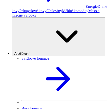
Energie
Drahé
kovy
Průmyslové kovy
Obiloviny
Měkké komodity
Maso a
mléčné výrobky
Vzdělávání
Svíčkové formace
Býčí formace