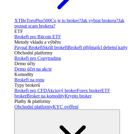
XTB
eToro
Plus500
Co je to broker?
Jak vybrat brokera?
Jak
poznat scam brokera?
ETF
Brokeři pro Bitcoin ETF
Metody vkladu a výběru
Paypal Brokeři
Skrill brokeři
Brokeři přijímající debetní karty
Obchodní platformy
Brokeři pro Copytrading
Demo účty
Demo účet na akcie
Komodity
Brokeři na ropu
Typy brokerů
Brokeři pro CFD
Akciový broker
Forex broker
ETF
broker
Broker na komodity
Krypto broker
Platby & platformy
Obchodní platformy
KYC ověření