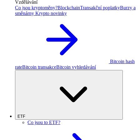
Vzdělávání
Co jsou kryptoměny?
Blockchain
Transakční poplatky
Burzy a
směnárny
Krypto novinky
Bitcoin hash
rate
Bitcoin transakce
Bitcoin vyhledávání
ETF
Co jsou to ETF?