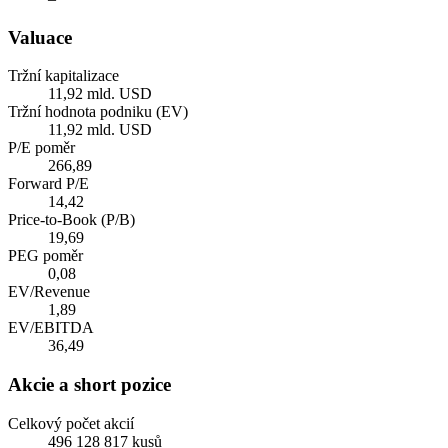
Valuace
Tržní kapitalizace
11,92 mld. USD
Tržní hodnota podniku (EV)
11,92 mld. USD
P/E poměr
266,89
Forward P/E
14,42
Price-to-Book (P/B)
19,69
PEG poměr
0,08
EV/Revenue
1,89
EV/EBITDA
36,49
Akcie a short pozice
Celkový počet akcií
496 128 817 kusů