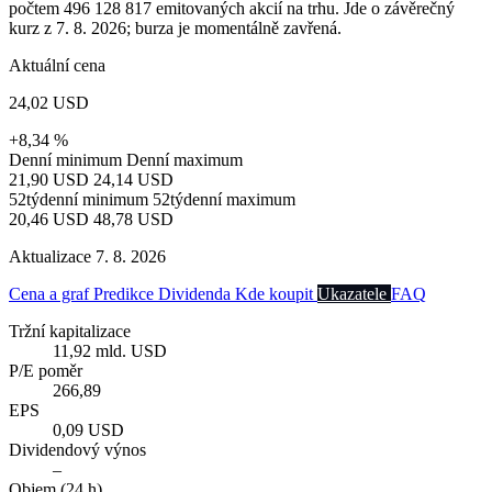
počtem 496 128 817 emitovaných akcií na trhu. Jde o závěrečný
kurz z 7. 8. 2026; burza je momentálně zavřená.
Aktuální cena
24,02 USD
+8,34 %
Denní minimum
Denní maximum
21,90 USD
24,14 USD
52týdenní minimum
52týdenní maximum
20,46 USD
48,78 USD
Aktualizace 7. 8. 2026
Cena a graf
Predikce
Dividenda
Kde koupit
Ukazatele
FAQ
Tržní kapitalizace
11,92 mld. USD
P/E poměr
266,89
EPS
0,09 USD
Dividendový výnos
–
Objem (24 h)