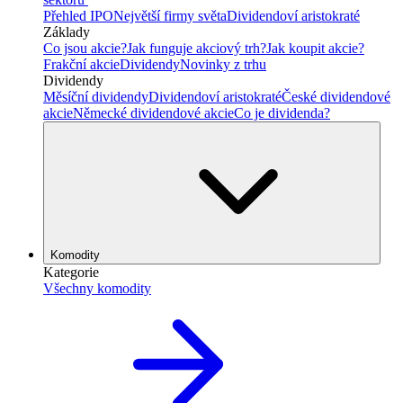
Přehled IPO
Největší firmy světa
Dividendoví aristokraté
Základy
Co jsou akcie?
Jak funguje akciový trh?
Jak koupit akcie?
Frakční akcie
Dividendy
Novinky z trhu
Dividendy
Měsíční dividendy
Dividendoví aristokraté
České dividendové
akcie
Německé dividendové akcie
Co je dividenda?
Komodity
Kategorie
Všechny komodity