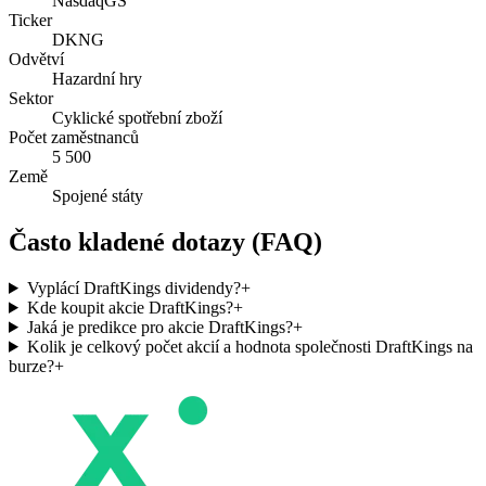
NasdaqGS
Ticker
DKNG
Odvětví
Hazardní hry
Sektor
Cyklické spotřební zboží
Počet zaměstnanců
5 500
Země
Spojené státy
Často kladené dotazy (FAQ)
Vyplácí DraftKings dividendy?
+
Kde koupit akcie DraftKings?
+
Jaká je predikce pro akcie DraftKings?
+
Kolik je celkový počet akcií a hodnota společnosti DraftKings na
burze?
+