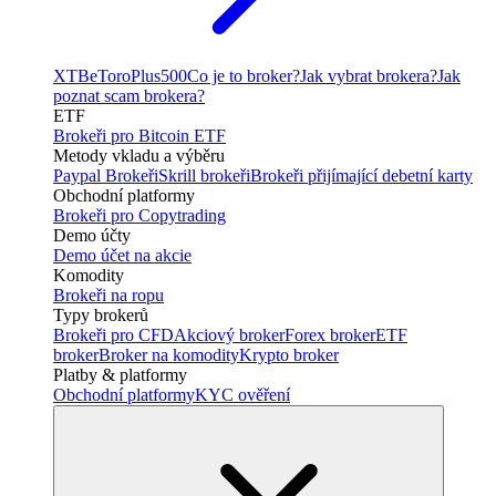
XTB
eToro
Plus500
Co je to broker?
Jak vybrat brokera?
Jak
poznat scam brokera?
ETF
Brokeři pro Bitcoin ETF
Metody vkladu a výběru
Paypal Brokeři
Skrill brokeři
Brokeři přijímající debetní karty
Obchodní platformy
Brokeři pro Copytrading
Demo účty
Demo účet na akcie
Komodity
Brokeři na ropu
Typy brokerů
Brokeři pro CFD
Akciový broker
Forex broker
ETF
broker
Broker na komodity
Krypto broker
Platby & platformy
Obchodní platformy
KYC ověření