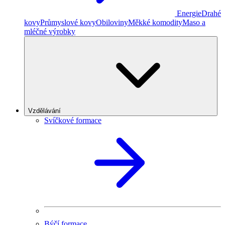
Energie
Drahé
kovy
Průmyslové kovy
Obiloviny
Měkké komodity
Maso a
mléčné výrobky
Vzdělávání
Svíčkové formace
Býčí formace