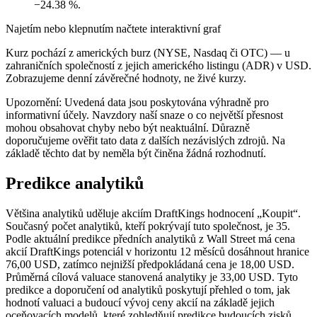
−24.38 %.
Najetím nebo klepnutím načtete interaktivní graf
Kurz pochází z amerických burz (NYSE, Nasdaq či OTC) — u
zahraničních společností z jejich amerického listingu (ADR) v USD.
Zobrazujeme denní závěrečné hodnoty, ne živé kurzy.
Upozornění: Uvedená data jsou poskytována výhradně pro
informativní účely. Navzdory naší snaze o co největší přesnost
mohou obsahovat chyby nebo být neaktuální. Důrazně
doporučujeme ověřit tato data z dalších nezávislých zdrojů. Na
základě těchto dat by neměla být činěna žádná rozhodnutí.
Predikce analytiků
Většina analytiků uděluje akciím DraftKings hodnocení „Koupit“.
Současný počet analytiků, kteří pokrývají tuto společnost, je 35.
Podle aktuální predikce předních analytiků z Wall Street má cena
akcií DraftKings potenciál v horizontu 12 měsíců dosáhnout hranice
76,00 USD, zatímco nejnižší předpokládaná cena je 18,00 USD.
Průměrná cílová valuace stanovená analytiky je 33,00 USD. Tyto
predikce a doporučení od analytiků poskytují přehled o tom, jak
hodnotí valuaci a budoucí vývoj ceny akcií na základě jejich
oceňovacích modelů, které zohledňují predikce budoucích zisků