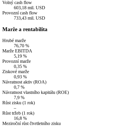
Volný cash flow
603,18 mil. USD
Provozní cash flow
733,43 mil. USD
Marže a rentabilita
Hrubé marže
76,70 %
Marže EBITDA
5,19 %
Provozní marže
0,35 %
Ziskové marže
0,93 %
Návratnost aktiv (ROA)
0,7 %
Návratnost vlastního kapitálu (ROE)
7,9 %
Růst zisku (1 rok)
–
Růst tržeb (1 rok)
16,8 %
Meziroční růst čtvrtletního zisku
–