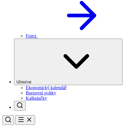
Forex
Užitečné
Ekonomický kalendář
Burzovní svátky
Kalkulačky