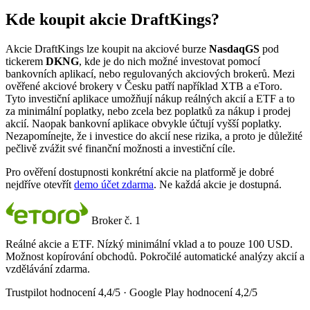
Kde koupit akcie DraftKings?
Akcie DraftKings lze koupit na akciové burze
NasdaqGS
pod
tickerem
DKNG
, kde je do nich možné investovat pomocí
bankovních aplikací, nebo regulovaných akciových brokerů. Mezi
ověřené akciové brokery v Česku patří například XTB a eToro.
Tyto investiční aplikace umožňují nákup reálných akcií a ETF a to
za minimální poplatky, nebo zcela bez poplatků za nákup i prodej
akcií. Naopak bankovní aplikace obvykle účtují vyšší poplatky.
Nezapomínejte, že i investice do akcií nese rizika, a proto je důležité
pečlivě zvážit své finanční možnosti a investiční cíle.
Pro ověření dostupnosti konkrétní akcie na platformě je dobré
nejdříve otevřít
demo účet zdarma
. Ne každá akcie je dostupná.
Broker č. 1
Reálné akcie a ETF. Nízký minimální vklad a to pouze 100 USD.
Možnost kopírování obchodů. Pokročilé automatické analýzy akcií a
vzdělávání zdarma.
Trustpilot hodnocení 4,4/5 · Google Play hodnocení 4,2/5