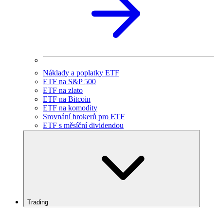
Náklady a poplatky ETF
ETF na S&P 500
ETF na zlato
ETF na Bitcoin
ETF na komodity
Srovnání brokerů pro ETF
ETF s měsíční dividendou
Trading