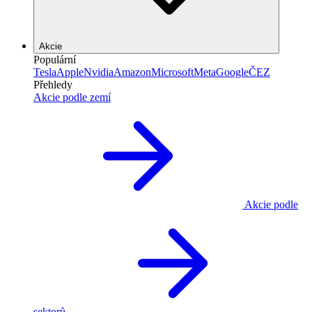
Akcie
Populární
Tesla
Apple
Nvidia
Amazon
Microsoft
Meta
Google
ČEZ
Přehledy
Akcie podle zemí
Akcie podle
sektorů