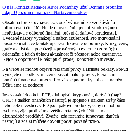
O nás
Kontakt
Redakce
Autor
Podmínky užití
Ochrana osobních
údajů
Upozornění na rizika
Nastavení cookies
Obsah na forexsrovnavac.cz slouží výhradně ke vzdělávání a
informování čtenářů. Nejde o investiční tipy ani záruku výnosu a
nepředstavuje odborné finanční, právní či daňové poradenství.
Uvedené názory vycházejí z našich zkušeností. Pro individuální
posouzení situace kontaktujte kvalifikované odborníky. Kurzy, ceny,
grafy a další data pocházejí z prověřených externích zdrojů; jsou
orientační a jejich úplnou aktuálnost či přesnost nelze garantovat.
Nejde o doporučení k nákupu či prodeji konkrétních investic.
Na webu se mohou objevit reklamní prvky a affiliate odkazy. Pokud
využijete náš odkaz, můžeme získat malou provizi, která nám
pomáhá financovat provoz. Pro vás se podmínky ani cena nemění.
Děkujeme za podporu.
Investování do akcií, ETF, dluhopisů, kryptoměn, derivátů (např.
CFD) a dalších finančních nástrojů je spojeno s rizikem ztráty části
nebo celé investice. CFD jsou pákové produkty; ceny se mohou
rychle vyvíjet proti vám a většina retailových účtů na nich
dlouhodobě prodělává. Zvažte, zda rozumíte fungování daných
nástrojů a zda si můžete dovolit podstupované riziko.