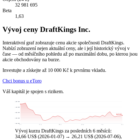
32 981 695
Beta
1,63
Vývoj ceny DraftKings Inc.
Interaktivní graf zobrazuje cenu akcie společnosti DraftKings.
Nabízí zobrazení nejen aktuální ceny, ale i její historický vývoj v
čase — od měsíčního pohledu až po maximální dobu, po kterou jsou
akcie obchodovány na burze.
Investujte a získejte až 10 000 Kč k prvnímu vkladu.
Chci bonus u eToro
Váš kapitál je spojen s rizikem.
36,60 US$
32,48 US$
28,36 US$
26,21 US$
24,25 US$
20,13 US$
7. 1.
11. 2.
18. 3.
27. 4.
1. 6.
6. 7.
Vývoj kurzu DraftKings za posledních 6 měsíců:
34,66 US$ (2026-01-07) → 26,21 US$ (2026-07-06),