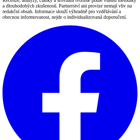
Recenze, analýzy, články a srovnání tvoříme podle vlastní metodiky
a dlouhodobých zkušeností. Partnerství ani provize nemají vliv na
redakční obsah. Informace slouží výhradně pro vzdělávání a
obecnou informovanost, nejde o individualizovaná doporučení.