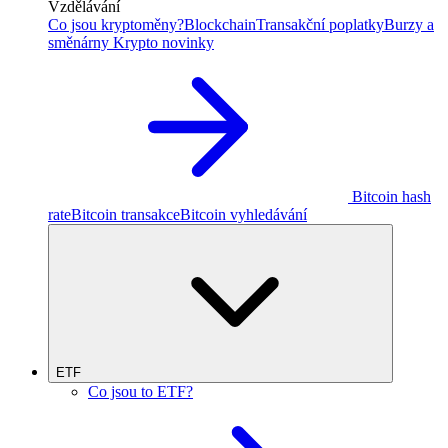
Vzdělávání
Co jsou kryptoměny?
Blockchain
Transakční poplatky
Burzy a
směnárny
Krypto novinky
Bitcoin hash
rate
Bitcoin transakce
Bitcoin vyhledávání
ETF
Co jsou to ETF?