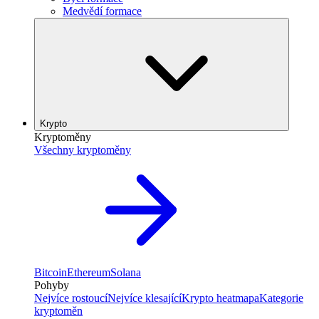
Medvědí formace
Krypto
Kryptoměny
Všechny kryptoměny
Bitcoin
Ethereum
Solana
Pohyby
Nejvíce rostoucí
Nejvíce klesající
Krypto heatmapa
Kategorie
kryptoměn