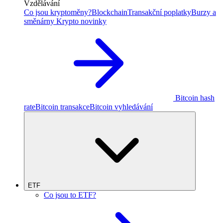
Vzdělávání
Co jsou kryptoměny?
Blockchain
Transakční poplatky
Burzy a
směnárny
Krypto novinky
Bitcoin hash
rate
Bitcoin transakce
Bitcoin vyhledávání
ETF
Co jsou to ETF?