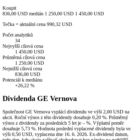
Koupit
836,00 USD
medián 1 250,00 USD
1 450,00 USD
Tečka = aktuální cena 990,32 USD
Počet analytiků
34
Nejvyšší cílová cena
1 450,00 USD
Průměrná cílová cena
1 250,00 USD
Nejnižší cílová cena
836,00 USD
Potenciál k mediánu
+26,22 %
Dividenda GE Vernova
Společnost GE Vernova vyplácí dividendu ve výši 2,00 USD na
akcii. Roční výnos z této dividendy dosahuje 0,20 %. Průměrný
výnos z dividendy za posledních 5 let je – %. Výplatní poměr
dosahuje 5,73 %. Hodnota poslední vyplacené dividendy byla ve
výši 0,50 USD, vyplacena dne 16. 6. 2026. Ex-dividend datum,
tedy den, kdy akcie začínají obchodovat bez nároku na nejbližší