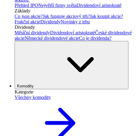
Přehled IPO
Největší firmy světa
Dividendoví aristokraté
Základy
Co jsou akcie?
Jak funguje akciový trh?
Jak koupit akcie?
Frakční akcie
Dividendy
Novinky z trhu
Dividendy
Měsíční dividendy
Dividendoví aristokraté
České dividendové
akcie
Německé dividendové akcie
Co je dividenda?
Komodity
Kategorie
Všechny komodity