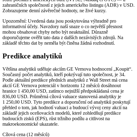
zahraničních společností z jejich amerického listingu (ADR) v USD.
Zobrazujeme denní závěrečné hodnoty, ne živé kurzy.
Upozornění: Uvedená data jsou poskytována výhradně pro
informativní účely. Navzdory naší snaze o co největší přesnost
mohou obsahovat chyby nebo být neaktuální. Důrazně
doporučujeme ověřit tato data z dalších nezávislých zdrojů. Na
základě těchto dat by neměla být činěna žádná rozhodnutí.
Predikce analytiků
Většina analytiků uděluje akciím GE Vernova hodnocení „Koupit“.
Současný počet analytiků, kteří pokrývají tuto společnost, je 34.
Podle aktuální predikce předních analytiků z Wall Street má cena
akcií GE Vernova potenciál v horizontu 12 měsíců dosáhnout
hranice 1 450,00 USD, zatímco nejnižší předpokládaná cena je
836,00 USD. Průměrná cílová valuace stanovená analytiky je
1 250,00 USD. Tyto predikce a doporučení od analytiků poskytují
přehled o tom, jak hodnotí valuaci a budoucí vývoj ceny akcií na
základě jejich oceňovacích modelů, které zohledňují predikce
budoucích zisků (EPS), růst tržního podílu a citlivost na
makroekonomické ukazatele.
Cílová cena (12 měsíců)