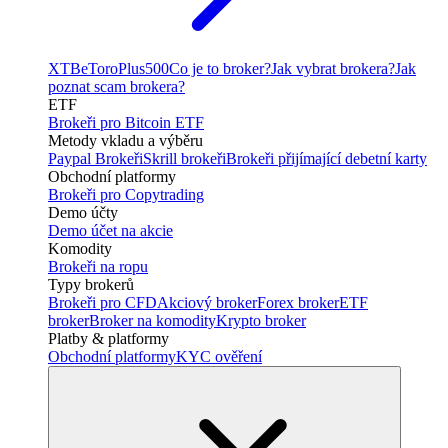
XTB
eToro
Plus500
Co je to broker?
Jak vybrat brokera?
Jak
poznat scam brokera?
ETF
Brokeři pro Bitcoin ETF
Metody vkladu a výběru
Paypal Brokeři
Skrill brokeři
Brokeři přijímající debetní karty
Obchodní platformy
Brokeři pro Copytrading
Demo účty
Demo účet na akcie
Komodity
Brokeři na ropu
Typy brokerů
Brokeři pro CFD
Akciový broker
Forex broker
ETF
broker
Broker na komodity
Krypto broker
Platby & platformy
Obchodní platformy
KYC ověření