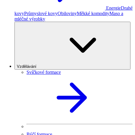
Energie
Drahé
kovy
Průmyslové kovy
Obiloviny
Měkké komodity
Maso a
mléčné výrobky
Vzdělávání
Svíčkové formace
Býčí formace