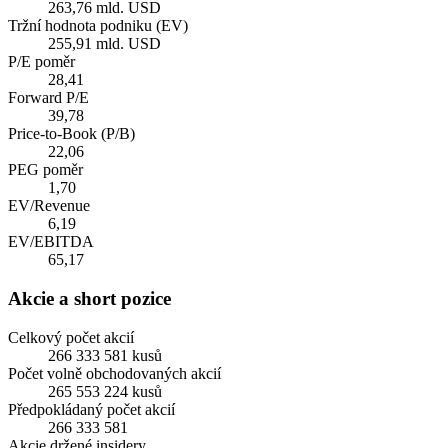
263,76 mld. USD
Tržní hodnota podniku (EV)
255,91 mld. USD
P/E poměr
28,41
Forward P/E
39,78
Price-to-Book (P/B)
22,06
PEG poměr
1,70
EV/Revenue
6,19
EV/EBITDA
65,17
Akcie a short pozice
Celkový počet akcií
266 333 581 kusů
Počet volně obchodovaných akcií
265 553 224 kusů
Předpokládaný počet akcií
266 333 581
Akcie držené insidery