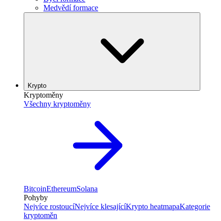
Medvědí formace
Krypto
Kryptoměny
Všechny kryptoměny
Bitcoin
Ethereum
Solana
Pohyby
Nejvíce rostoucí
Nejvíce klesající
Krypto heatmapa
Kategorie
kryptoměn