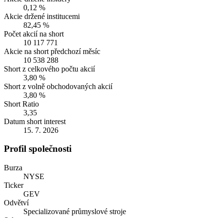
0,12 %
Akcie držené institucemi
82,45 %
Počet akcií na short
10 117 771
Akcie na short předchozí měsíc
10 538 288
Short z celkového počtu akcií
3,80 %
Short z volně obchodovaných akcií
3,80 %
Short Ratio
3,35
Datum short interest
15. 7. 2026
Profil společnosti
Burza
NYSE
Ticker
GEV
Odvětví
Specializované průmyslové stroje