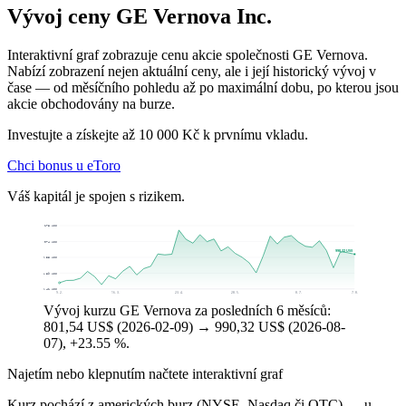
Vývoj ceny GE Vernova Inc.
Interaktivní graf zobrazuje cenu akcie společnosti GE Vernova.
Nabízí zobrazení nejen aktuální ceny, ale i její historický vývoj v
čase — od měsíčního pohledu až po maximální dobu, po kterou jsou
akcie obchodovány na burze.
Investujte a získejte až 10 000 Kč k prvnímu vkladu.
Chci bonus u eToro
Váš kapitál je spojen s rizikem.
1 178 US$
1 074 US$
990,32 US$
969,38 US$
864,89 US$
760,41 US$
9. 2.
16. 3.
23. 4.
28. 5.
8. 7.
7. 8.
Vývoj kurzu GE Vernova za posledních 6 měsíců:
801,54 US$ (2026-02-09) → 990,32 US$ (2026-08-
07), +23.55 %.
Najetím nebo klepnutím načtete interaktivní graf
Kurz pochází z amerických burz (NYSE, Nasdaq či OTC) — u