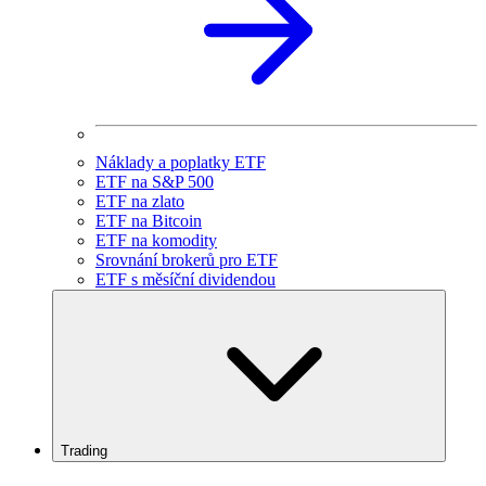
Náklady a poplatky ETF
ETF na S&P 500
ETF na zlato
ETF na Bitcoin
ETF na komodity
Srovnání brokerů pro ETF
ETF s měsíční dividendou
Trading