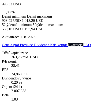
990,32 USD
−1,00 %
Denní minimum
Denní maximum
963,55 USD
1 013,20 USD
52týdenní minimum
52týdenní maximum
530,16 USD
1 195,94 USD
Aktualizace 7. 8. 2026
Cena a graf
Predikce
Dividenda
Kde koupit
Ukazatele
FAQ
Tržní kapitalizace
263,76 mld. USD
P/E poměr
28,41
EPS
34,86 USD
Dividendový výnos
0,20 %
Objem (24 h)
2 007 838
Beta
1,03