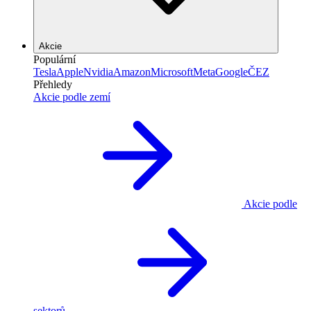
Akcie
Populární
Tesla
Apple
Nvidia
Amazon
Microsoft
Meta
Google
ČEZ
Přehledy
Akcie podle zemí
Akcie podle
sektorů