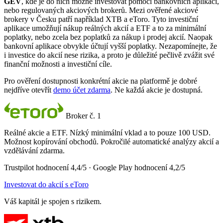
GEV
, kde je do nich možné investovat pomocí bankovních aplikací,
nebo regulovaných akciových brokerů. Mezi ověřené akciové
brokery v Česku patří například XTB a eToro. Tyto investiční
aplikace umožňují nákup reálných akcií a ETF a to za minimální
poplatky, nebo zcela bez poplatků za nákup i prodej akcií. Naopak
bankovní aplikace obvykle účtují vyšší poplatky. Nezapomínejte, že
i investice do akcií nese rizika, a proto je důležité pečlivě zvážit své
finanční možnosti a investiční cíle.
Pro ověření dostupnosti konkrétní akcie na platformě je dobré
nejdříve otevřít
demo účet zdarma
. Ne každá akcie je dostupná.
Broker č. 1
Reálné akcie a ETF. Nízký minimální vklad a to pouze 100 USD.
Možnost kopírování obchodů. Pokročilé automatické analýzy akcií a
vzdělávání zdarma.
Trustpilot hodnocení 4,4/5 · Google Play hodnocení 4,2/5
Investovat do akcií s eToro
Váš kapitál je spojen s rizikem.