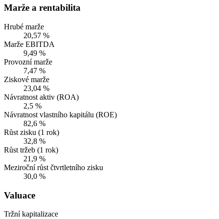
Marže a rentabilita
Hrubé marže
20,57 %
Marže EBITDA
9,49 %
Provozní marže
7,47 %
Ziskové marže
23,04 %
Návratnost aktiv (ROA)
2,5 %
Návratnost vlastního kapitálu (ROE)
82,6 %
Růst zisku (1 rok)
32,8 %
Růst tržeb (1 rok)
21,9 %
Meziroční růst čtvrtletního zisku
30,0 %
Valuace
Tržní kapitalizace