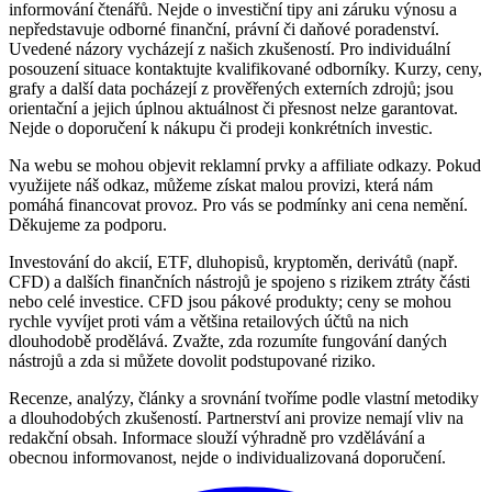
informování čtenářů. Nejde o investiční tipy ani záruku výnosu a
nepředstavuje odborné finanční, právní či daňové poradenství.
Uvedené názory vycházejí z našich zkušeností. Pro individuální
posouzení situace kontaktujte kvalifikované odborníky. Kurzy, ceny,
grafy a další data pocházejí z prověřených externích zdrojů; jsou
orientační a jejich úplnou aktuálnost či přesnost nelze garantovat.
Nejde o doporučení k nákupu či prodeji konkrétních investic.
Na webu se mohou objevit reklamní prvky a affiliate odkazy. Pokud
využijete náš odkaz, můžeme získat malou provizi, která nám
pomáhá financovat provoz. Pro vás se podmínky ani cena nemění.
Děkujeme za podporu.
Investování do akcií, ETF, dluhopisů, kryptoměn, derivátů (např.
CFD) a dalších finančních nástrojů je spojeno s rizikem ztráty části
nebo celé investice. CFD jsou pákové produkty; ceny se mohou
rychle vyvíjet proti vám a většina retailových účtů na nich
dlouhodobě prodělává. Zvažte, zda rozumíte fungování daných
nástrojů a zda si můžete dovolit podstupované riziko.
Recenze, analýzy, články a srovnání tvoříme podle vlastní metodiky
a dlouhodobých zkušeností. Partnerství ani provize nemají vliv na
redakční obsah. Informace slouží výhradně pro vzdělávání a
obecnou informovanost, nejde o individualizovaná doporučení.