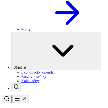
Forex
Užitečné
Ekonomický kalendář
Burzovní svátky
Kalkulačky