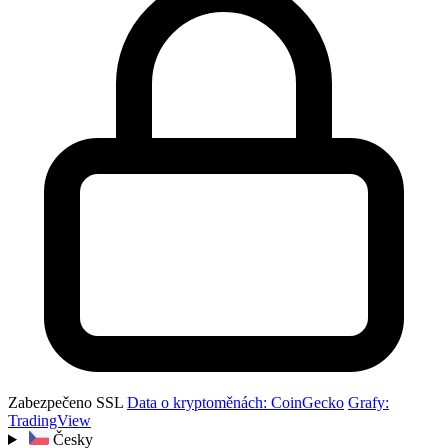
Zabezpečeno SSL
Data o kryptoměnách: CoinGecko
Grafy:
TradingView
Česky