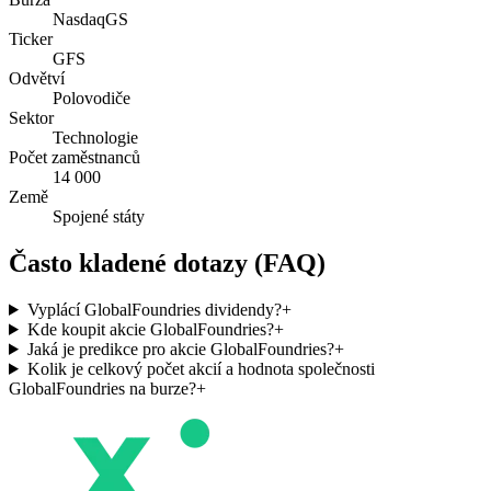
NasdaqGS
Ticker
GFS
Odvětví
Polovodiče
Sektor
Technologie
Počet zaměstnanců
14 000
Země
Spojené státy
Často kladené dotazy (FAQ)
Vyplácí GlobalFoundries dividendy?
+
Kde koupit akcie GlobalFoundries?
+
Jaká je predikce pro akcie GlobalFoundries?
+
Kolik je celkový počet akcií a hodnota společnosti
GlobalFoundries na burze?
+