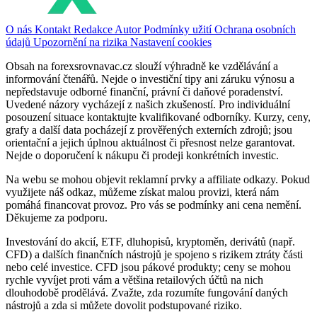
O nás
Kontakt
Redakce
Autor
Podmínky užití
Ochrana osobních
údajů
Upozornění na rizika
Nastavení cookies
Obsah na forexsrovnavac.cz slouží výhradně ke vzdělávání a
informování čtenářů. Nejde o investiční tipy ani záruku výnosu a
nepředstavuje odborné finanční, právní či daňové poradenství.
Uvedené názory vycházejí z našich zkušeností. Pro individuální
posouzení situace kontaktujte kvalifikované odborníky. Kurzy, ceny,
grafy a další data pocházejí z prověřených externích zdrojů; jsou
orientační a jejich úplnou aktuálnost či přesnost nelze garantovat.
Nejde o doporučení k nákupu či prodeji konkrétních investic.
Na webu se mohou objevit reklamní prvky a affiliate odkazy. Pokud
využijete náš odkaz, můžeme získat malou provizi, která nám
pomáhá financovat provoz. Pro vás se podmínky ani cena nemění.
Děkujeme za podporu.
Investování do akcií, ETF, dluhopisů, kryptoměn, derivátů (např.
CFD) a dalších finančních nástrojů je spojeno s rizikem ztráty části
nebo celé investice. CFD jsou pákové produkty; ceny se mohou
rychle vyvíjet proti vám a většina retailových účtů na nich
dlouhodobě prodělává. Zvažte, zda rozumíte fungování daných
nástrojů a zda si můžete dovolit podstupované riziko.