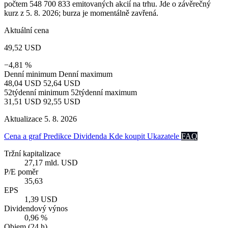
počtem 548 700 833 emitovaných akcií na trhu. Jde o závěrečný
kurz z 5. 8. 2026; burza je momentálně zavřená.
Aktuální cena
49,52 USD
−4,81 %
Denní minimum
Denní maximum
48,04 USD
52,64 USD
52týdenní minimum
52týdenní maximum
31,51 USD
92,55 USD
Aktualizace 5. 8. 2026
Cena a graf
Predikce
Dividenda
Kde koupit
Ukazatele
FAQ
Tržní kapitalizace
27,17 mld. USD
P/E poměr
35,63
EPS
1,39 USD
Dividendový výnos
0,96 %
Objem (24 h)