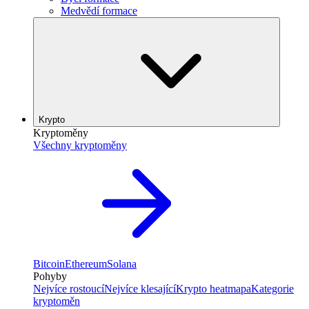
Medvědí formace
Krypto
Kryptoměny
Všechny kryptoměny
Bitcoin
Ethereum
Solana
Pohyby
Nejvíce rostoucí
Nejvíce klesající
Krypto heatmapa
Kategorie
kryptoměn