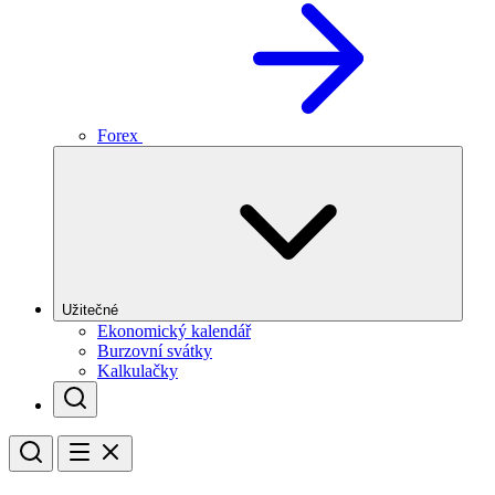
Forex
Užitečné
Ekonomický kalendář
Burzovní svátky
Kalkulačky