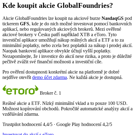
Kde koupit akcie GlobalFoundries?
Akcie GlobalFoundries lze koupit na akciové burze
NasdaqGS
pod
tickerem
GFS
, kde je do nich možné investovat pomocí bankovních
aplikací, nebo regulovaných akciových brokerů. Mezi ověřené
akciové brokery v Česku patří například XTB a eToro. Tyto
investiční aplikace umožňují nákup reálných akcií a ETF a to za
minimální poplatky, nebo zcela bez poplatků za nákup i prodej akcií.
Naopak bankovní aplikace obvykle účtují vyšší poplatky.
Nezapomínejte, že i investice do akcií nese rizika, a proto je důležité
pečlivě zvážit své finanční možnosti a investiční cíle.
Pro ověření dostupnosti konkrétní akcie na platformě je dobré
nejdříve otevřít
demo účet zdarma
. Ne každá akcie je dostupná.
Broker č. 1
Reálné akcie a ETF. Nízký minimální vklad a to pouze 100 USD.
Možnost kopírování obchodů. Pokročilé automatické analýzy akcií a
vzdělávání zdarma.
Trustpilot hodnocení 4,4/5 · Google Play hodnocení 4,2/5
Investovat do akcií s eToro