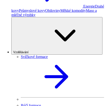
Energie
Drahé
kovy
Průmyslové kovy
Obiloviny
Měkké komodity
Maso a
mléčné výrobky
Vzdělávání
Svíčkové formace
Býčí formace