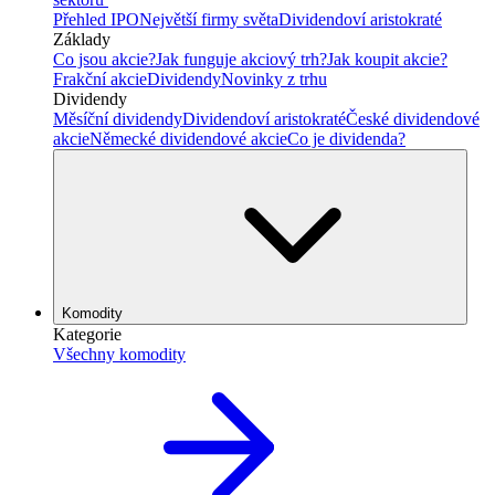
Přehled IPO
Největší firmy světa
Dividendoví aristokraté
Základy
Co jsou akcie?
Jak funguje akciový trh?
Jak koupit akcie?
Frakční akcie
Dividendy
Novinky z trhu
Dividendy
Měsíční dividendy
Dividendoví aristokraté
České dividendové
akcie
Německé dividendové akcie
Co je dividenda?
Komodity
Kategorie
Všechny komodity