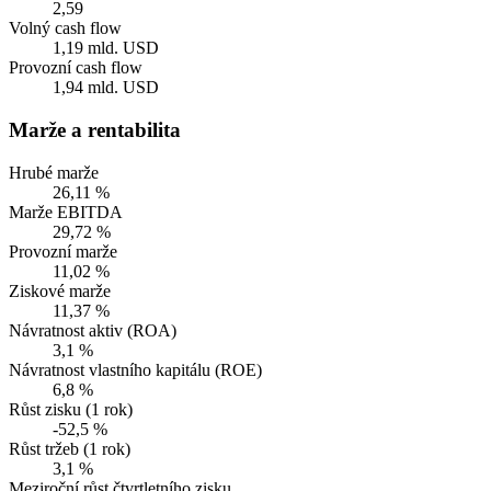
2,59
Volný cash flow
1,19 mld. USD
Provozní cash flow
1,94 mld. USD
Marže a rentabilita
Hrubé marže
26,11 %
Marže EBITDA
29,72 %
Provozní marže
11,02 %
Ziskové marže
11,37 %
Návratnost aktiv (ROA)
3,1 %
Návratnost vlastního kapitálu (ROE)
6,8 %
Růst zisku (1 rok)
-52,5 %
Růst tržeb (1 rok)
3,1 %
Meziroční růst čtvrtletního zisku