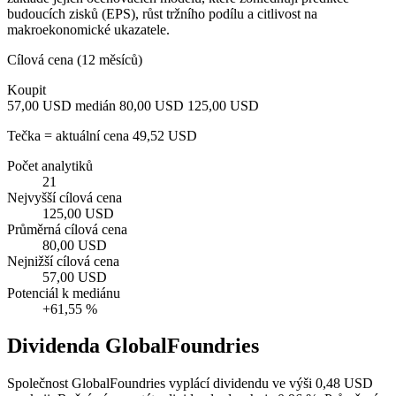
budoucích zisků (EPS), růst tržního podílu a citlivost na
makroekonomické ukazatele.
Cílová cena (12 měsíců)
Koupit
57,00 USD
medián 80,00 USD
125,00 USD
Tečka = aktuální cena 49,52 USD
Počet analytiků
21
Nejvyšší cílová cena
125,00 USD
Průměrná cílová cena
80,00 USD
Nejnižší cílová cena
57,00 USD
Potenciál k mediánu
+61,55 %
Dividenda GlobalFoundries
Společnost GlobalFoundries vyplácí dividendu ve výši 0,48 USD