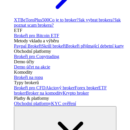
XTB
eToro
Plus500
Co je to broker?
Jak vybrat brokera?
Jak
poznat scam brokera?
ETF
Brokeři pro Bitcoin ETF
Metody vkladu a výběru
Paypal Brokeři
Skrill brokeři
Brokeři přijímající debetní karty
Obchodní platformy
Brokeři pro Copytrading
Demo účty
Demo účet na akcie
Komodity
Brokeři na ropu
Typy brokerů
Brokeři pro CFD
Akciový broker
Forex broker
ETF
broker
Broker na komodity
Krypto broker
Platby & platformy
Obchodní platformy
KYC ověření