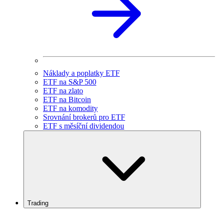
Náklady a poplatky ETF
ETF na S&P 500
ETF na zlato
ETF na Bitcoin
ETF na komodity
Srovnání brokerů pro ETF
ETF s měsíční dividendou
Trading