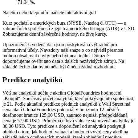
+71.04 %.
Najetím nebo klepnutím načtete interaktivní graf
Kurz pochází z amerických burz (NYSE, Nasdaq či OTC) — u
zahraničních společností z jejich amerického listingu (ADR) v USD.
Zobrazujeme denní závěrečné hodnoty, ne živé kurzy.
Upozornění: Uvedená data jsou poskytována výhradně pro
informativní účely. Navzdory naší snaze o co největší přesnost
mohou obsahovat chyby nebo být neaktuální. Důrazně
doporučujeme ověřit tato data z dalších nezávislých zdrojů. Na
základě těchto dat by neměla být činěna žádná rozhodnutí.
Predikce analytiků
Většina analytiků uděluje akciím GlobalFoundries hodnocení
„Koupit“. Současný počet analytiků, kteří pokrývají tuto společnost,
je 21. Podle aktuální predikce předních analytiků z Wall Street má
cena akcií GlobalFoundries potenciál v horizontu 12 měsíců
dosáhnout hranice 125,00 USD, zatímco nejnižší předpokládaná
cena je 57,00 USD. Průměrná cílová valuace stanovená analytiky je
80,00 USD. Tyto predikce a doporučení od analytiků poskytují
přehled o tom, jak hodnotí valuaci a budoucí vývoj ceny akcií na
základě jejich oceňovacích modelů, které zohledňují predikce