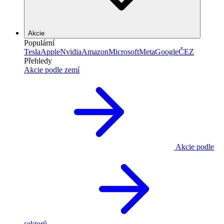
Akcie
Populární
Tesla
Apple
Nvidia
Amazon
Microsoft
Meta
Google
ČEZ
Přehledy
Akcie podle zemí
Akcie podle
sektorů