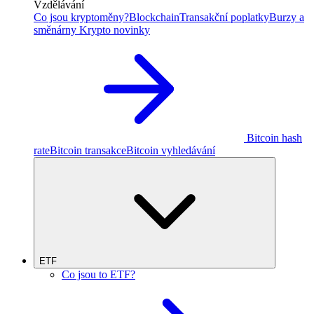
Vzdělávání
Co jsou kryptoměny?
Blockchain
Transakční poplatky
Burzy a
směnárny
Krypto novinky
Bitcoin hash
rate
Bitcoin transakce
Bitcoin vyhledávání
ETF
Co jsou to ETF?