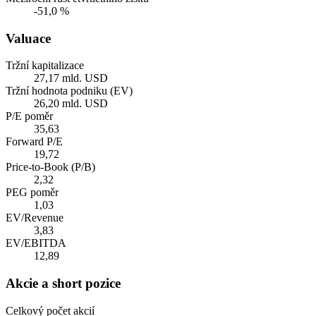
-51,0 %
Valuace
Tržní kapitalizace
27,17 mld. USD
Tržní hodnota podniku (EV)
26,20 mld. USD
P/E poměr
35,63
Forward P/E
19,72
Price-to-Book (P/B)
2,32
PEG poměr
1,03
EV/Revenue
3,83
EV/EBITDA
12,89
Akcie a short pozice
Celkový počet akcií