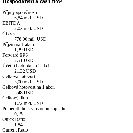
Hospodaření a cash flow
Příjmy společnosti
6,84 mld. USD
EBITDA
2,03 mld. USD
Čistý zisk
778,00 mil. USD
Příjem na 1 akcii
1,39 USD
Forward EPS
2,51 USD
Účetní hodnota na 1 akcii
21,32 USD
Celková hotovost
3,00 mld. USD
Celková hotovost na 1 akcii
5,48 USD
Celkový dluh
1,72 mld. USD
Poměr dluhu k vlastnímu kapitálu
0,15
Quick Ratio
1,84
Current Ratio