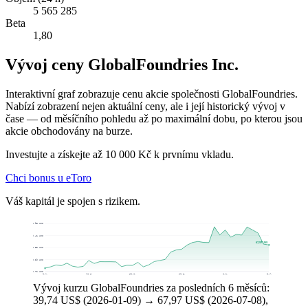
5 565 285
Beta
1,80
Vývoj ceny GlobalFoundries Inc.
Interaktivní graf zobrazuje cenu akcie společnosti GlobalFoundries.
Nabízí zobrazení nejen aktuální ceny, ale i její historický vývoj v
čase — od měsíčního pohledu až po maximální dobu, po kterou jsou
akcie obchodovány na burze.
Investujte a získejte až 10 000 Kč k prvnímu vkladu.
Chci bonus u eToro
Váš kapitál je spojen s rizikem.
93,98 US$
79,41 US$
67,97 US$
64,85 US$
50,29 US$
35,72 US$
9. 1.
13. 2.
20. 3.
29. 4.
3. 6.
8. 7.
Vývoj kurzu GlobalFoundries za posledních 6 měsíců:
39,74 US$ (2026-01-09) → 67,97 US$ (2026-07-08),