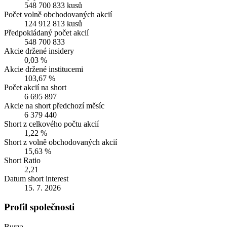
548 700 833 kusů
Počet volně obchodovaných akcií
124 912 813 kusů
Předpokládaný počet akcií
548 700 833
Akcie držené insidery
0,03 %
Akcie držené institucemi
103,67 %
Počet akcií na short
6 695 897
Akcie na short předchozí měsíc
6 379 440
Short z celkového počtu akcií
1,22 %
Short z volně obchodovaných akcií
15,63 %
Short Ratio
2,21
Datum short interest
15. 7. 2026
Profil společnosti
Burza