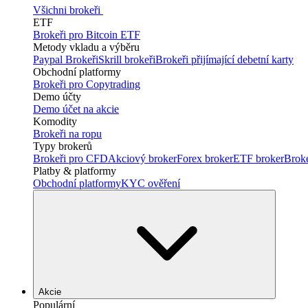
Všichni brokeři
ETF
Brokeři pro Bitcoin ETF
Metody vkladu a výběru
Paypal Brokeři
Skrill brokeři
Brokeři přijímající debetní karty
Obchodní platformy
Brokeři pro Copytrading
Demo účty
Demo účet na akcie
Komodity
Brokeři na ropu
Typy brokerů
Brokeři pro CFD
Akciový broker
Forex broker
ETF broker
Brok
Platby & platformy
Obchodní platformy
KYC ověření
Akcie
Populární