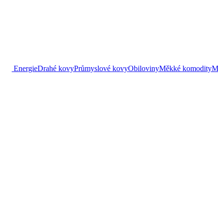
Energie
Drahé kovy
Průmyslové kovy
Obiloviny
Měkké komodity
M