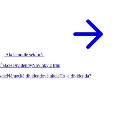
Akcie podle sektorů
í akcie
Dividendy
Novinky z trhu
kcie
Německé dividendové akcie
Co je dividenda?