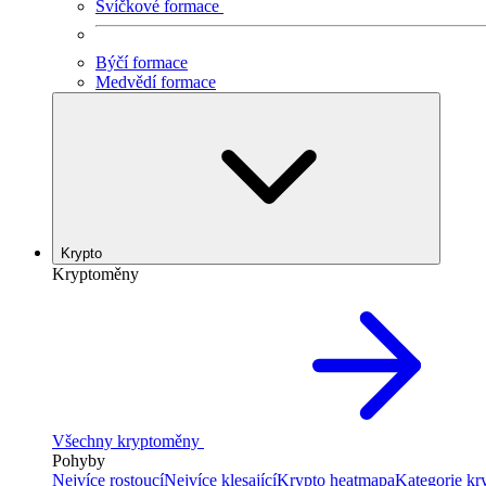
Svíčkové formace
Býčí formace
Medvědí formace
Krypto
Kryptoměny
Všechny kryptoměny
Pohyby
Nejvíce rostoucí
Nejvíce klesající
Krypto heatmapa
Kategorie k