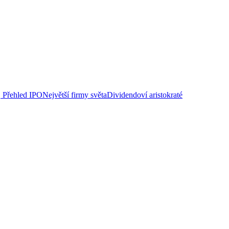
Přehled IPO
Největší firmy světa
Dividendoví aristokraté