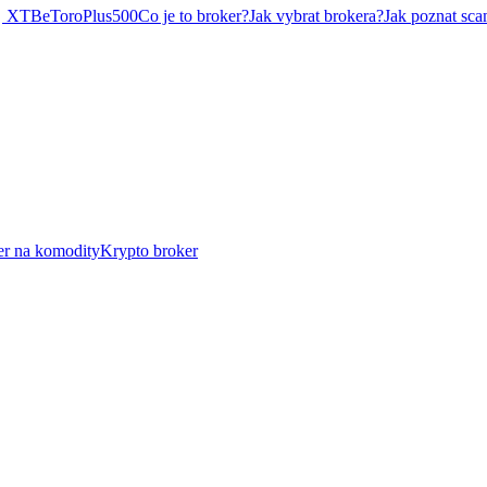
XTB
eToro
Plus500
Co je to broker?
Jak vybrat brokera?
Jak poznat sca
er na komodity
Krypto broker