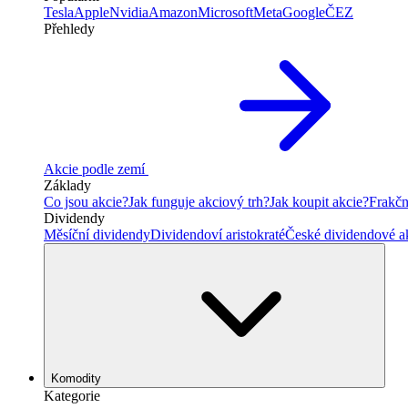
Tesla
Apple
Nvidia
Amazon
Microsoft
Meta
Google
ČEZ
Přehledy
Akcie podle zemí
Základy
Co jsou akcie?
Jak funguje akciový trh?
Jak koupit akcie?
Frakčn
Dividendy
Měsíční dividendy
Dividendoví aristokraté
České dividendové a
Komodity
Kategorie