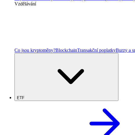
Vzdělávání
Co jsou kryptoměny?
Blockchain
Transakční poplatky
Burzy a 
ETF