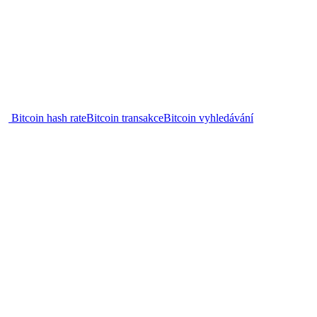
Bitcoin hash rate
Bitcoin transakce
Bitcoin vyhledávání