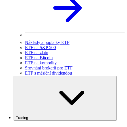
Náklady a poplatky ETF
ETF na S&P 500
ETF na zlato
ETF na Bitcoin
ETF na komodity
Srovnání brokerů pro ETF
ETF s měsíční dividendou
Trading