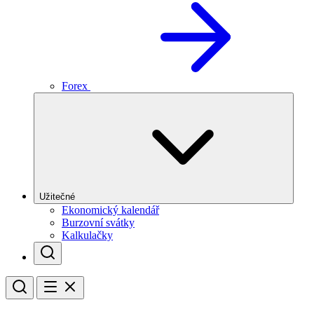
Forex
Užitečné
Ekonomický kalendář
Burzovní svátky
Kalkulačky