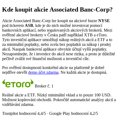
Kde koupit akcie Associated Banc-Corp?
Akcie Associated Banc-Corp lze koupit na akciové burze
NYSE
pod tickerem
ASB
, kde je do nich možné investovat pomocí
bankovních aplikací, nebo regulovaných akciových brokerů. Mezi
ověřené akciové brokery v Česku patří například XTB a eToro.
Tyto investiční aplikace umožňují nákup reálných akcií a ETF a to
za minimální poplatky, nebo zcela bez poplatků za nákup i prodej
akcií. Naopak bankovní aplikace obvykle účtují vyšší poplatky.
Nezapomínejte, že i investice do akcií nese rizika, a proto je důležité
pečlivě zvážit své finanční možnosti a investiční cíle.
Pro ověření dostupnosti konkrétní akcie na platformě je dobré
nejdříve otevřít
demo účet zdarma
. Ne každá akcie je dostupná.
Broker č. 1
Reálné akcie a ETF. Nízký minimální vklad a to pouze 100 USD.
Možnost kopírování obchodů. Pokročilé automatické analýzy akcií a
vzdělávání zdarma.
Trustpilot hodnocení 4,4/5 · Google Play hodnocení 4,2/5