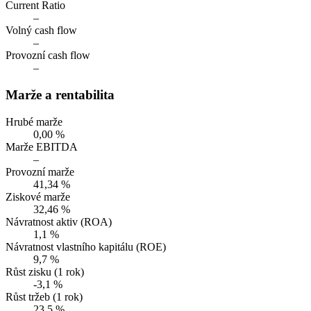
Current Ratio
–
Volný cash flow
–
Provozní cash flow
–
Marže a rentabilita
Hrubé marže
0,00 %
Marže EBITDA
–
Provozní marže
41,34 %
Ziskové marže
32,46 %
Návratnost aktiv (ROA)
1,1 %
Návratnost vlastního kapitálu (ROE)
9,7 %
Růst zisku (1 rok)
-3,1 %
Růst tržeb (1 rok)
23,5 %