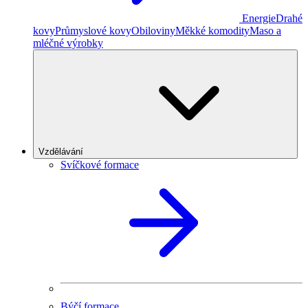
Energie
Drahé
kovy
Průmyslové kovy
Obiloviny
Měkké komodity
Maso a
mléčné výrobky
Vzdělávání
Svíčkové formace
Býčí formace