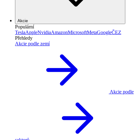
Akcie
Populární
Tesla
Apple
Nvidia
Amazon
Microsoft
Meta
Google
ČEZ
Přehledy
Akcie podle zemí
Akcie podle
sektorů