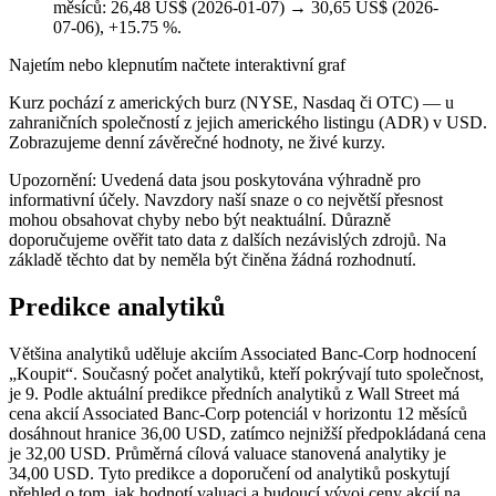
měsíců: 26,48 US$ (2026-01-07) → 30,65 US$ (2026-
07-06), +15.75 %.
Najetím nebo klepnutím načtete interaktivní graf
Kurz pochází z amerických burz (NYSE, Nasdaq či OTC) — u
zahraničních společností z jejich amerického listingu (ADR) v USD.
Zobrazujeme denní závěrečné hodnoty, ne živé kurzy.
Upozornění: Uvedená data jsou poskytována výhradně pro
informativní účely. Navzdory naší snaze o co největší přesnost
mohou obsahovat chyby nebo být neaktuální. Důrazně
doporučujeme ověřit tato data z dalších nezávislých zdrojů. Na
základě těchto dat by neměla být činěna žádná rozhodnutí.
Predikce analytiků
Většina analytiků uděluje akciím Associated Banc-Corp hodnocení
„Koupit“. Současný počet analytiků, kteří pokrývají tuto společnost,
je 9. Podle aktuální predikce předních analytiků z Wall Street má
cena akcií Associated Banc-Corp potenciál v horizontu 12 měsíců
dosáhnout hranice 36,00 USD, zatímco nejnižší předpokládaná cena
je 32,00 USD. Průměrná cílová valuace stanovená analytiky je
34,00 USD. Tyto predikce a doporučení od analytiků poskytují
přehled o tom, jak hodnotí valuaci a budoucí vývoj ceny akcií na