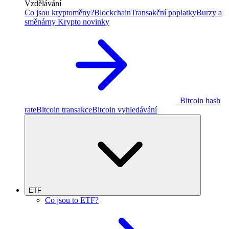
Vzdělávání
Co jsou kryptoměny?
Blockchain
Transakční poplatky
Burzy a
směnárny
Krypto novinky
Bitcoin hash
rate
Bitcoin transakce
Bitcoin vyhledávání
ETF
Co jsou to ETF?