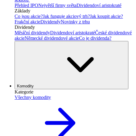
Přehled IPO
Největší firmy světa
Dividendoví aristokraté
Základy
Co jsou akcie?
Jak funguje akciový trh?
Jak koupit akcie?
Frakční akcie
Dividendy
Novinky z trhu
Dividendy
Měsíční dividendy
Dividendoví aristokraté
České dividendové
akcie
Německé dividendové akcie
Co je dividenda?
Komodity
Kategorie
Všechny komodity