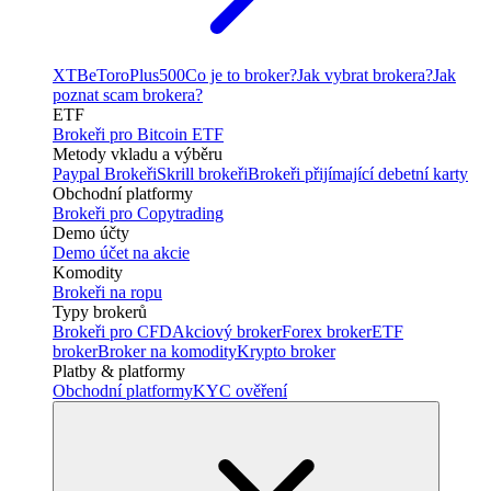
XTB
eToro
Plus500
Co je to broker?
Jak vybrat brokera?
Jak
poznat scam brokera?
ETF
Brokeři pro Bitcoin ETF
Metody vkladu a výběru
Paypal Brokeři
Skrill brokeři
Brokeři přijímající debetní karty
Obchodní platformy
Brokeři pro Copytrading
Demo účty
Demo účet na akcie
Komodity
Brokeři na ropu
Typy brokerů
Brokeři pro CFD
Akciový broker
Forex broker
ETF
broker
Broker na komodity
Krypto broker
Platby & platformy
Obchodní platformy
KYC ověření