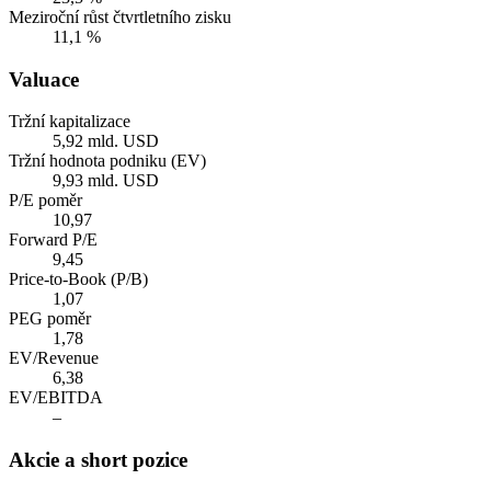
Meziroční růst čtvrtletního zisku
11,1 %
Valuace
Tržní kapitalizace
5,92 mld. USD
Tržní hodnota podniku (EV)
9,93 mld. USD
P/E poměr
10,97
Forward P/E
9,45
Price-to-Book (P/B)
1,07
PEG poměr
1,78
EV/Revenue
6,38
EV/EBITDA
–
Akcie a short pozice