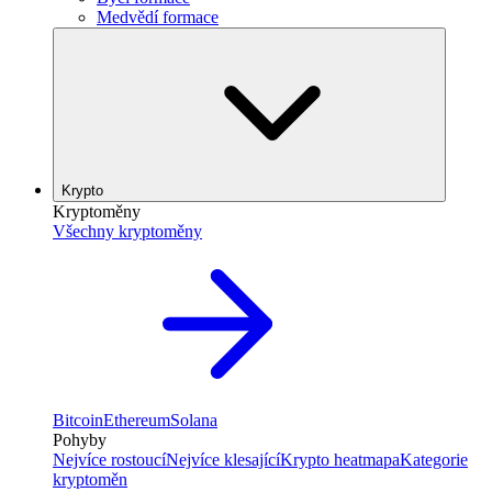
Medvědí formace
Krypto
Kryptoměny
Všechny kryptoměny
Bitcoin
Ethereum
Solana
Pohyby
Nejvíce rostoucí
Nejvíce klesající
Krypto heatmapa
Kategorie
kryptoměn