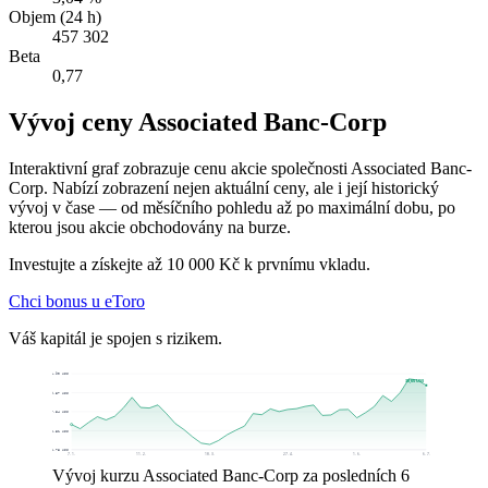
Objem (24 h)
457 302
Beta
0,77
Vývoj ceny Associated Banc-Corp
Interaktivní graf zobrazuje cenu akcie společnosti Associated Banc-
Corp. Nabízí zobrazení nejen aktuální ceny, ale i její historický
vývoj v čase — od měsíčního pohledu až po maximální dobu, po
kterou jsou akcie obchodovány na burze.
Investujte a získejte až 10 000 Kč k prvnímu vkladu.
Chci bonus u eToro
Váš kapitál je spojen s rizikem.
31,90 US$
30,65 US$
29,87 US$
27,84 US$
25,81 US$
23,78 US$
7. 1.
11. 2.
18. 3.
27. 4.
1. 6.
6. 7.
Vývoj kurzu Associated Banc-Corp za posledních 6