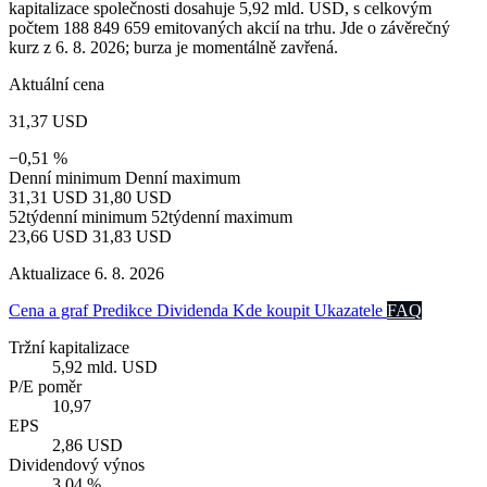
kapitalizace společnosti dosahuje 5,92 mld. USD, s celkovým
počtem 188 849 659 emitovaných akcií na trhu. Jde o závěrečný
kurz z 6. 8. 2026; burza je momentálně zavřená.
Aktuální cena
31,37 USD
−0,51 %
Denní minimum
Denní maximum
31,31 USD
31,80 USD
52týdenní minimum
52týdenní maximum
23,66 USD
31,83 USD
Aktualizace 6. 8. 2026
Cena a graf
Predikce
Dividenda
Kde koupit
Ukazatele
FAQ
Tržní kapitalizace
5,92 mld. USD
P/E poměr
10,97
EPS
2,86 USD
Dividendový výnos
3,04 %