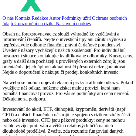
O nás
Kontakt
Redakce
Autor
Podmínky užití
Ochrana osobních
údajů
Upozornění na rizika
Nastavení cookies
Obsah na forexsrovnavac.cz slouží výhradně ke vzdělávání a
informování čtenářů. Nejde o investiční tipy ani záruku výnosu a
nepředstavuje odborné finanční, právní či daňové poradenství.
Uvedené názory vycházejí z našich zkušeností. Pro individuální
posouzení situace kontaktujte kvalifikované odborníky. Kurzy, ceny,
grafy a další data pocházejí z prověřených externích zdrojů; jsou
orientační a jejich úplnou aktuálnost či přesnost nelze garantovat.
Nejde o doporučení k nákupu či prodeji konkrétních investic.
Na webu se mohou objevit reklamní prvky a affiliate odkazy. Pokud
využijete náš odkaz, můžeme získat malou provizi, která nám
pomáhá financovat provoz. Pro vás se podmínky ani cena nemění.
Děkujeme za podporu.
Investování do akcií, ETF, dluhopisů, kryptoměn, derivátů (např.
CFD) a dalších finančních nástrojů je spojeno s rizikem ztráty části
nebo celé investice. CFD jsou pákové produkty; ceny se mohou
rychle vyvíjet proti vám a většina retailových účtů na nich
dlouhodobě prodělává. Zvažte, zda rozumíte fungování daných